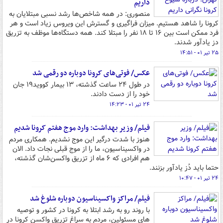
داریم
منصوری: در همه شاخص‌ها رشد نسبی مبتلایان به
کرونا را شاهد هستیم. میزان فراگیری و گسترش این ویروس زیاد است و هر
فرد ممکن است بین ۱۶ تا ۱۸ نفر را مبتلا کند. همه دستگاه‌ها موظف به تزریق
دز یادآور شدند.
۲۵ تیر ۰۱ - ۱۴:۵۱
عکس/ فوتی‌های کرونا دوباره دو رقمی شد
در طول ۲۴ ساعت گذشته، ۱۳ بیمار کووید۱۹ جان
خود را از دست دادند.
۲۴ تیر ۰۱ - ۱۴:۲۳
فیلم/ وزیر بهداشت: وارد موج هفتم کرونا شدیم
هنوز با شدت درگیر این موج نشدیم. همکاری مردم
در واکسیناسیون، ما را از موج قبلی نجات داد. الان
هم افرادی که ۶ ماه از تزریق واکسن‌شان گذشته،
حتما باید دُز یادآور بزنند.
۲۴ تیر ۰۱ - ۱۰:۴۷
فیلم/ مراکز واکسیناسیون دوباره شلوغ شد
با روند رو به رشد ابتلا به کرونا در کشور و توصیه
های مسئولین، مردم به سراغ تزریق واکسن کرونا در