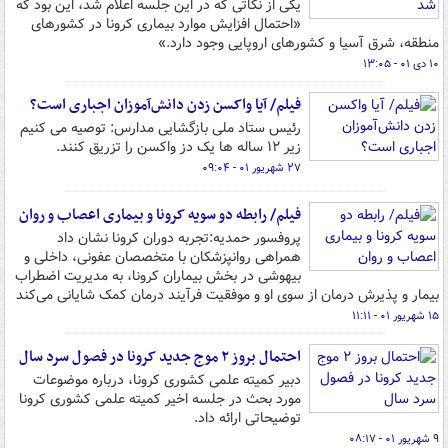
یکی از نکاتی که در این جلسه اعلام شد، این بود که
«احتمال افزایش موارد بیماری کرونا در کشورهای
منطقه، شرق آسیا و کشورهای اروپایی وجود دارد.»
۱۰ دی ۰۱ - ۱۳:۰۵
فیلم/ آیا واکسن زدن دانش‌آموزان اجباری است؟
رئیس ستاد ملی بازگشایی مدارس: توصیه می کنیم
زیر ۱۲ ساله ها یک دز واکسن را تزریق کنند.
۲۷ شهریور ۰۱ - ۰۹:۰۴
فیلم/ رابطه دو سویه کرونا و بیماری اعصاب و روان
پروفسور حمدیه:تجربه دوران کرونا نشان داد
همراهی روانپزشکان با متخصصان عفونی، داخلی و
بیهوشی در بخش بیماران کرونا، به مدیریت اضطراب
بیمار و پذیرش درمان از سوی او و موفقیت فرآیند درمان کمک شایانی می‌کند
۱۵ شهریور ۰۱ - ۱۱:۱۱
احتمال بروز ۲ موج جدید کرونا در فصول سرد سال
دبیر کمیته علمی کشوری کرونا، درباره موضوعات
مورد بحث در جلسه اخیر کمیته علمی کشوری کرونا
توضیحاتی ارائه داد.
۹ شهریور ۰۱ - ۰۸:۱۷