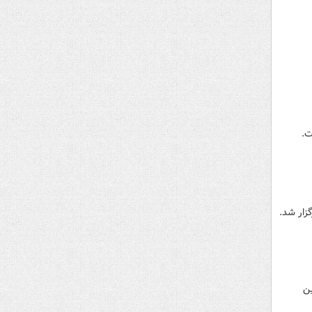
ت.
زار شد.
ین