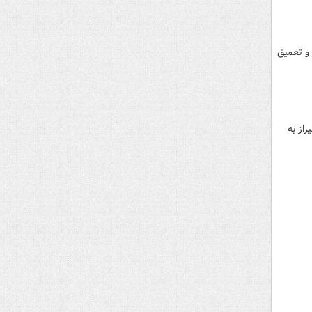
 و تعمیق
از به