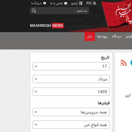
RSS
آرشیو
تماس با ما
دربارهٔ ما
MASHREGH
NEWS
یلم
دیدگاه
پیوندها
بازار
تاریخ
17
مرداد
1405
این
فیلترها
همه سرویس‌ها
همه انواع خبر