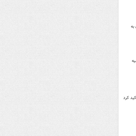
د و گفت: ۵۰ آتش‌نشان به
یه
ید کرد