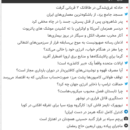
حادثه غرق‌شدگی در طاقانک ۲ قربانی گرفت
مسجد جامع یزد، از باشکوه‌ترین معماری‌های ایران
پدر شاهرودی پس از قتل پسرش، جسد را در چاه مخفی کرد
دردسر همزمان آمریکا و اوکراین با ته کشیدن موشک های پاتریوت
آثار مخرب مصرف الکل و سیگار در بروز بیماری‌ها
اذعان رسانه صهیونیست به موج بی‌سابقه فرار از سرزمین‌های اشغالی
چرا مغز در هنگام خواب، انرژی خود را خالی می‌کند؟
گرما برای پالایشگاه‌ها و منابع برق اروپا اضطرار آفرید
ایالات متحده واقعاً یک «ببر کاغذی» است!
آیا مصرف قهوه و نوشیدنی‌های کافئین‌دار در دوران بارداری مجاز است؟
توقف طولانی کامیون‌ها پشت مرز؛ صورت‌حساب سنگینی که به اقتصاد می‌رسد
حماقت ترامپ با ذخایر انرژی جهان چه کرد؟
چرا تابستان فصل محبوب میکروب‌هاست؟
دستگیری قاتل فراری در نوشهر
نیویورک تایمز فاش کرد: کارگروه ویژه سیا برای تفرقه افکنی در کوبا
کنترل کامل تنگه هرمز در دست ایران!
پرچم سیاه بر فراز گنبد حسینی همچنان در اهتزاز است
ماجرای پیاده روی اربعین حاج رمضان