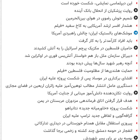
این دیپلماسی نمایشی، شکست خورده است
روایت پزشکیان از انحلال بانک آینده
شمیم خوش رضوی در هوای بین‌الحرمین
هشدار افسر ارشد آمریکایی به کاخ سفید +فیلم
موشک‌های بالستیک ایران؛ چالش راهبردی آمریکا
باید افراد کارآمدتر را به کار گرفت
حامیان فلسطین در مکزیک پرچم اسرائیل را به آتش کشیدند
دبیرکل سازمان ملل باز هم خواستار آتش‌بس فوری در اوکراین شد
آنچه رهبر شهید سال‌ها پیش دیده بودند
حمایت هلندی‌ها از مظلومیت فلسطین +فیلم
افشای برکناری در موساد پس از شکست پروژه علیه ایران
دستگیری عامل انتشار مطالب توهین‌آمیز علیه زائران اربعین در فضای مجازی
روایت تکان‌دهنده دانش‌آموز مینابی از جنایت آمریکا
هدف قرار گرفتن اتاق‌ فرماندهی مزدوران عربستان در یمن
شکست پروژه «خاورمیانه جدید» نتانیاهو
گزافه‌گویی و لفاظی جدید ترامپ علیه ایران
پیروزی استقلال مقابل همنام خوزستانی در دیداری تدارکاتی
انفجار در حومه دمشق چند کشته و زخمی برجا گذاشت
بوسه‌ پدر بر پای پسر شهیدش