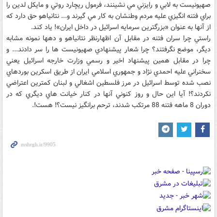
صهيونيست به لابي و رايزني مي نشينند، فرمول ريچارد روتي و مايکل لدين را
براي فتنه انگيزي عليه مردم وطنشان به کار مي گيرند و... نتانياهو حق دارد که
از آنها به عنوان «بزرگترين سرمايه اسرائيل در داخل ايران»! ياد کند.
راستي چرا سران فتنه در مقابل آن اظهارنظر نتانياهو و دهها نمونه مشابه
ديگر، موضع نگرفتند؟ چرا شعار پيشنهادي صهيونيست ها را سر دادند... و
چرا در مقابل همين پيشنهاد اخير و رسمي وزارت خارجه اسرائيل يعني
سخنراني عليه احمدي نژاد و جمهوري اسلامي ايران از طريق اسکرين بوردهاي
نصب شده توسط اسرائيل در مرز فلسطين اشغالي و لبنان کمترين اعتراضي
نکردند؟! آيا اين حال و روز کنوني آنها در کنار خيانت هاي ديگري که در
دوران 8 ماهه فتنه 88 مرتکب شدند، ترحم برانگيز نيست؟! هست!.