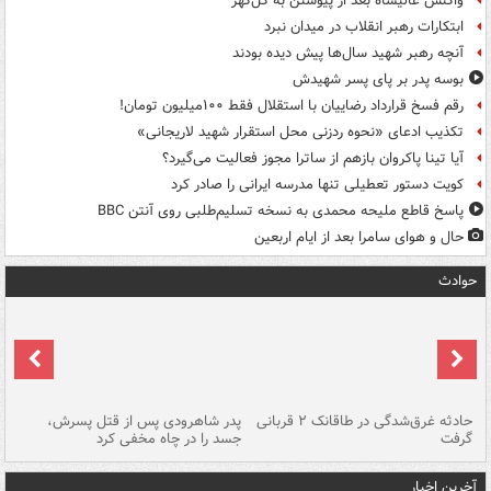
واکنش عالیشاه بعد از پیوستن به گل‌گهر
ابتکارات رهبر انقلاب در میدان نبرد
آنچه رهبر شهید سال‌ها پیش دیده بودند
بوسه‌ پدر بر پای پسر شهیدش
رقم فسخ قرارداد رضاییان با استقلال فقط ۱۰۰میلیون تومان!
تکذیب ادعای «نحوه ردزنی محل استقرار شهید لاریجانی»
آیا تینا پاکروان بازهم از ساترا مجوز فعالیت می‌گیرد؟
کویت دستور تعطیلی تنها مدرسه ایرانی را صادر کرد
پاسخ قاطع ملیحه محمدی به نسخه تسلیم‌طلبی روی آنتن BBC
حال و هوای سامرا بعد از ایام اربعین
حوادث
شته
حادثه غرق‌شدگی در طاقانک ۲ قربانی
پدر شاهرودی پس از قتل پسرش،
دس
گرفت
جسد را در چاه مخفی کرد
آخرین اخبار