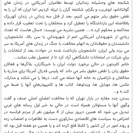
شکنجه هاي وحشيانه زندانيان توسط نظاميان آمريکايي در زندان هاي
گوانتانامو، ابوغريب و بگرام، شکنجه گران را تبرئه کرديم، اما ايران که آن را به
نقض حقوق بشر متهم مي کنيم، بعد از قتل سه زنداني در زندان کهريزک
بلافاصله اين بازداشتگاه را تعطيل کرد و متخلفان را تحت تعقيب قرار داده و
محاکمه و محکوم کرد.».... همين نشريه مي نويسد؛ «سال هاست که تعداد
زيادي از شهروندان آمريکايي اعم از شهرونداني با سن بالا، دانشجويان،
دانشمندان و حقوقدانان به اتهام مخالفت با جنگ در زندان هاي آمريکا به سر
مي برند ولي ايران، دانشجويان بازداشت شده در حوادث بعد از انتخابات را
براي شرکت در امتحانات دانشگاهي آزاد کرد تا از تحصيل عقب نمانند...
خانم کلينتون در حالي برخورد دولت ايران با خبرنگاران، بلاگرها و فعالان
حقوق زنان را نقض حقوق بشر مي داند که پليس فدرال آمريکا براي مبارزه با
مخالفان و ناراضيان به خانه آنها حمله مي کند، درها را مي شکند و مدارک،
عکس ها، موبايل ها، ويدئوها، کتاب ها و کامپيوترهاي آنها را ضبط مي
کند.» و...
بستن چند مغازه در بازار تهران که با مخالفت اعضاي اصلي صنف و گفت
وگوي آنها با مسئولان همراه است در حالي به خبر اول رسانه هاي غربي
تبديل مي شود که همين ديروز بيش از 4 ميليون نفر از مردم فرانسه در
اعتراض به سياست هاي اقتصادي سارکوزي دست به تظاهرات و اعتصاب زده
و روند امور در آن کشور را کاملا فلج کرده اند و يا همين دو هفته قبل بود که
سراسر آمريکا در اعتراض و اعتصاب فرو رفته بود و يا در حالي تحريم ايران-