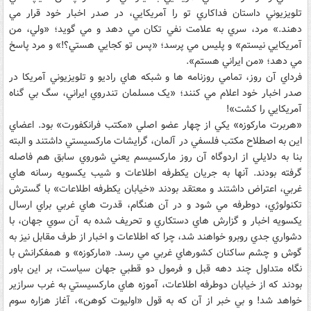
تلويزيوني داستان فداکاري تو را آمريکايي، در صدر اخبار خود قرار مي
دهند.» مرد، سري به علامت نفي تکان مي دهد و مي گويد؛ «ولي، من
آمريکايي نيستم» و پليس مي پرسد؛ «پس تو کجايي هستي؟!» و مرد پاسخ
مي دهد؛ «من ايراني هستم».
فرداي آن روز، تمامي روزنامه ها و شبکه هاي راديو و تلويزيوني آمريکا در
صدر اخبار خود اعلام مي کنند؛ «يک مسلمان تندروي ايراني، سگ بي گناه
آمريکايي را کشت»!
«هربرت مارکوزه» يکي از چهار عضو اصلي «مکتب فرانکفورت» بود. اعضاي
اين به اصطلاح مکتب فلسفي در آلمان، گرايشات مارکسيستي داشتند و البته
بنا به دلايلي از اردوگاه آن روز مارکسيسم يعني شوروي سابق هم فاصله
گرفته بودند. آنها به جريان يکطرفه اطلاعات و شيب يکسويه رسانه هاي
غربي، اعتراض داشتند و معتقد بودند «خيابان يکطرفه اطلاعات» با گسترش
تکنولوژي، دوطرفه مي شود و در آن هنگام، قدرت هاي غربي براي ارسال
يکسويه اخبار و گزارش هاي دستکاري و تحريف شده به آن سوي جهان، با
دشواري جدي روبرو خواهند شد، چرا که اطلاعات و اخبار از طرف مقابل نيز به
گوش و چشم ساکنان کشورهاي غربي مي رسد. «مارکوزه» و همفکرانش با
نگاه متداول چند دهه قبل و فرمول دو قطبي جهان سياست، بر اين باور
بودند که از خيابان دوطرفه اطلاعات، آموزه هاي مارکسيستي به غرب سرازير
خواهد شد! و بي خبر از آن که به قول «اوليوت کوهن»، آغاز هزاره سوم