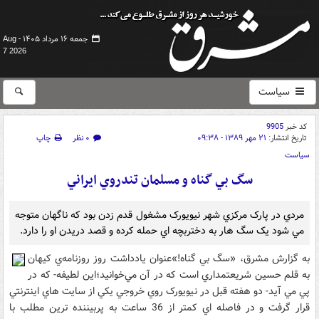
جمعه ۱۶ مرداد ۱۴۰۵ -
Aug
7 2026
سیاست
کد خبر
9905
تاریخ انتشار:
۲۱ مهر ۱۳۸۹ - ۰۹:۳۸
۰ نظر
چاپ
سیاست
سگ بي گناه و مسلمان تندروي ايراني
مردي در پارک مرکزي شهر نيويورک مشغول قدم زدن بود که ناگهان متوجه
مي شود يک سگ هار به دختربچه اي حمله کرده و قصد دريدن او را دارد.
به گزارش مشرق، «سگ بي گناه!»عنوان يادداشت روز روزنامه‌ي کيهان
به قلم حسين شريعتمداري است که در آن مي‌خوانيد؛اين لطيفه- که در
پي مي آيد- دو هفته قبل در نيويورک روي خروجي يکي از سايت هاي اينترنتي
قرار گرفت و در فاصله اي کمتر از 36 ساعت به پربيننده ترين مطلب با