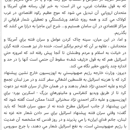
که به قول مقامات غربي، بي اثر است- به خبر اول رسانه هاي آمريکا و
متحدان اروپايي آن تبديل مي شود که موج عظيم رکود اقتصادي در غرب
کولاک مي کند و همه روزه شاهد ورشکستگي و تعطيلي شمار فراواني از
مراکز اقتصادي در آن سامان هستيم و... شرح اين ماجرا به درازا مي کشد که
بگذريم.
و اما، در اين ميان، سينه چاک کردن عوامل و سران فتنه براي آمريکا و
متحدانش ، علاوه بر آن که ترحم برانگيز است، خنده دار نيز هست. فتنه گران
در خيانت به اسلام و مردم وطنشان تا آنجا پيش رفته اند که امروزه حتي
اسرائيل هم که به قول «زئيف شف» سقوط آن حتمي است آنها را در حد و
اندازه چند پادوي حقير نگاه مي کند.
ديروز، وزارت خارجه رژيم صهيونيستي به اپوزيسيون خارج نشين پيشنهاد
کرد که با هزينه اسرائيل به فلسطين اشغالي سفر کنند و در مرز لبنان تجمع
کرده و عليه احمدي نژاد شعار بدهند و در همان حال از سران فتنه نيز دعوت
کرد تا از طريق ويديو کنفرانس و مانيتورهاي بزرگ - اسکرين بورد- براي
اپوزيسيون و عليه دکتر احمدي نژاد سخنراني کنند! ممکن است گفته شود که
اين پيشنهاد از جانب اسرائيل مطرح شده نه از سوي سران فتنه! که بايد
گفت؛ وقتي سران فتنه پيشنهاد اسرائيل براي سر دادن شعار «نه غزه نه
لبنان، جانم فداي ايران» را مي پذيرند و در روز قدس که مشخصه آن ضديت
با رژيم صهيونيستي است، به نفع اسرائيل شعار مي دهند، با جرج سوروس