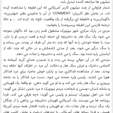
ميليون ها مراجعه کننده تبديل شد.
شمار فراواني از چند ميليون کاربر آمريکايي که اين لطيفه را مشاهده کرده
اند، در بخش نظر کاربران- COMMENT- از آن با عناويني نظير «بهترين»،
«گوياترين» و «لطيفه اي برگرفته از يک واقعيت تلخ» ياد کرده اند. ... و حالا
ترجمه فارسي اين لطيفه پرسروصدا را بخوانيد؛
مردي در پارک مرکزي شهر نيويورک مشغول قدم زدن بود که ناگهان متوجه
مي شود يک سگ هار به دختربچه اي حمله کرده و قصد دريدن او را دارد.
مرد، با عجله خودش را به آنها که چند ده متر آن طرف تر بودند، مي رساند و
با سگ درگير مي شود، بعد از مدتي کشمکش و در حالي که چند تکه از
لباسش پاره شده بود، سگ را مي کشد و دختربچه را نجات مي دهد.
مردمي که در آن حوالي پرسه مي زدند و با شنيدن صداي گريه آميخته به
التماس دخترک و غرش سگ هار و دخالت آن مرد در اطراف آنها حلقه زده
بودند، بعد از مشاهده فداکاري مرد و پايان خوش ماجرا، براي مرد فداکار
هورا مي کشند. پليس وارد صحنه مي شود، دست مرد فداکار را به نشانه
پيروزي بر سگ هار بلند مي کند و به او مي گويد «هي، تو واقعا يک قهرماني
و نشانه انسان دوستي و شجاعت مردم نيويورک.» مرد ضمن تشکر مي گويد؛
اما، من اهل نيويورک نيستم و پليس مي گويد؛ «چه فرقي مي کند، فردا
روزنامه ها مي نويسند يک آمريکايي قهرمان دختربچه بي پناهي را از چنگال
يک سگ درنده و هار نجات داد. تو قهرمان و باعث افتخار همه مردم آمريکا
هستي و فردا رسانه هاي آمريکايي با تيترهاي درشت و پخش کليپ هاي