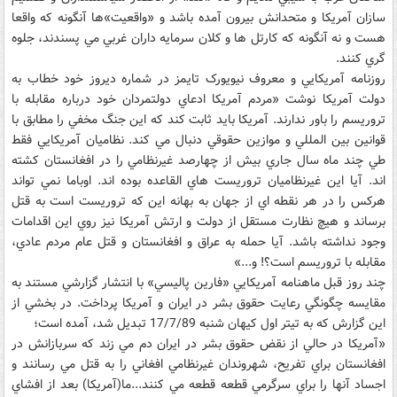
سازان آمريکا و متحدانش بيرون آمده باشد و «واقعيت»ها آنگونه که واقعا
هست و نه آنگونه که کارتل ها و کلان سرمايه داران غربي مي پسندند، جلوه
گري کنند.
روزنامه آمريکايي و معروف نيويورک تايمز در شماره ديروز خود خطاب به
دولت آمريکا نوشت «مردم آمريکا ادعاي دولتمردان خود درباره مقابله با
تروريسم را باور ندارند. آمريکا بايد ثابت کند که اين جنگ مخفي را مطابق با
قوانين بين المللي و موازين حقوقي دنبال مي کند. نظاميان آمريکايي فقط
طي چند ماه سال جاري بيش از چهارصد غيرنظامي را در افغانستان کشته
اند. آيا اين غيرنظاميان تروريست هاي القاعده بوده اند. اوباما نمي تواند
هرکس را در هر نقطه اي از جهان به بهانه اين که تروريست است به قتل
برساند و هيچ نظارت مستقل از دولت و ارتش آمريکا نيز روي اين اقدامات
وجود نداشته باشد. آيا حمله به عراق و افغانستان و قتل عام مردم عادي،
مقابله با تروريسم است؟! و...»
چند روز قبل ماهنامه آمريکايي «فارين پاليسي» با انتشار گزارشي مستند به
مقايسه چگونگي رعايت حقوق بشر در ايران و آمريکا پرداخت. در بخشي از
اين گزارش که به تيتر اول کيهان شنبه 17/7/89 تبديل شد، آمده است؛
«آمريکا در حالي از نقض حقوق بشر در ايران دم مي زند که سربازانش در
افغانستان براي تفريح، شهروندان غيرنظامي افغاني را به قتل مي رسانند و
اجساد آنها را براي سرگرمي قطعه قطعه مي کنند...ما(آمريکا) بعد از افشاي