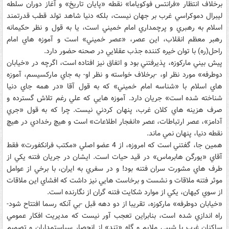
برخلاف انتظار «فرانتس فوکوياما» نقطه «پايان تاريخ» و آغاز دوران سلطه
ليبرال دموکراسي غرب بر جهان نيست، بلکه دنيا شاهد تولد قطب قدرتمند
اسلام به رهبري و پرچمداري امام خميني است، يا به قول و نظر حکيمانه
رهبر معظم انقلاب، اين عصر، «عصر خميني» است و آموزه هاي امام
راحل(ره) با توان خيره کننده جذب عقلايي در صحنه حضور دارد.
پيش بيني مارکوزه، پذيرفتني بود و اتفاق نيز افتاده است، اگرچه در «خيابان
دوطرفه» مورد نظر او، -برخلاف خواسته و نظر او- به جاي مارکسيسم، آموزه
هاي اسلام با «شناسه امام خميني» که به قول آقا «در همه جاي دنيا
شناخته شده است» جريان دارد. آموزه هايي که علي رغم تلاش گسترده و
صرف هزينه هاي کلان غرب، پنهان کردني نيست. چرا که به قول «جري
آدامز»، عصر ارتباطات، عصر «انفجار اطلاعات» است و هيچ رخدادي در هيچ
نقطه دنيا، پنهان نمي ماند.
همين جا، گفتني است که امروزه، از 4 عضو اصلي «مکتب فرانکفورت» فقط
آقاي «يورگن هابرماس» در قيد حيات است. ايشان در جريان فتنه يکي از
طرف هاي مشورت سران فتنه بود! و در سفري به ايران، با برخي از عوامل
موثر فتنه ملاقات و نشست و برخاست هايي نيز داشت که افشاي اين ملاقات
از سوي کيهان، يکي از موارد شکايت فتنه گران از نگارنده است.
«خيابان دوطرفه» مارکوزه، تقريبا از دو دهه قبل -بي آنکه رسما افتتاح شود-
راه اندازي شده است، بنابراين تعجب آور نيست که مديريت افکار عمومي
ساکنان غرب با شيبي ملايم و گاه «تند» از انحصار سياستمداران و تصميم