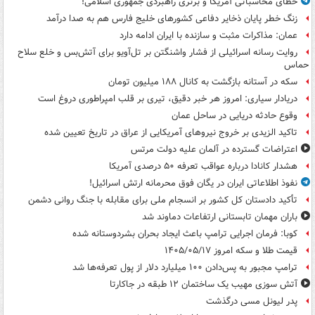
خطای محاسباتی آمریکا و برتری راهبردی جمهوری اسلامی!
زنگ خطر پایان ذخایر دفاعی کشورهای خلیج فارس هم به صدا درآمد
عمان: مذاکرات مثبت و سازنده با ایران ادامه دارد
روایت رسانه اسرائیلی از فشار واشنگتن بر تل‌آویو برای آتش‌بس و خلع سلاح
حماس
سکه در آستانه بازگشت به کانال ۱۸۸ میلیون تومان
دریادار سیاری: امروز هر خبر دقیق، تیری بر قلب امپراطوری دروغ است
وقوع حادثه دریایی در ساحل عمان
تاکید الزیدی بر خروج نیروهای آمریکایی از عراق در تاریخ تعیین شده
اعتراضات گسترده در آلمان علیه دولت مرتس
هشدار کانادا درباره عواقب تعرفه ۵۰ درصدی آمریکا
نفوذ اطلاعاتی ایران در یگان فوق محرمانه ارتش اسرائیل!
تأکید دادستان کل کشور بر انسجام ملی برای مقابله با جنگ روانی دشمن
باران مهمان تابستانی ارتفاعات دماوند شد
کوبا: فرمان اجرایی ترامپ باعث ایجاد بحران بشردوستانه شده
قیمت طلا و سکه امروز ۱۴۰۵/۰۵/۱۷
ترامپ مجبور به پس‌دادن ۱۰۰ میلیارد دلار از پول تعرفه‌ها شد
آتش سوزی مهیب یک ساختمان ۱۲ طبقه در جاکارتا
پدر لیونل مسی درگذشت