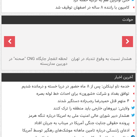
حتی اوکراین هم به ترکیه حمله کرد
کامیون با راننده ۸ ساله در اصفهان توقیف شد
حوادث
ای
هشدار نسبت به وفوع تندباد در تهران
لحظه انفجار جایگاه CNG "صحنه" در
دس
دوربین مداربسته
ات
آخرین اخبار
خدمه ناو لینکلن: پس از ۸ ماه حضور در دریا خسته و درمانده‌ شدیم
توافق بغداد و شرکت «شورون» برای احداث خط لوله بصره
۴ متهم قتل حمیدرضا رجب‌زاده دستگیر شدند
ولایتی: نیروهای خارجی باید منطقه را ترک کنند
هشدار دبیر شورای عالی امنیت ملی به امریکا درباره تنگه هرمز
پرونده حقوقی جنایت جنگی آمریکا در میناب به جریان افتاد
ادعای زلنسکی درباره تامین ماهانه موشک‌های رهگیر توسط آمریکا