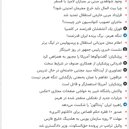
وجود شواهدی مبنی بر بمباران لامرد با فسفر
چرا بیت المال باید خرج مجرمان امنیتی شود؟
قرارداد مربی خارجی استقلال تمدید شد
ماجرای تصویب کنوانسیون خزر چیست؟
فوران یک آتشفشان قدرتمند در کلمبیا
تنگه هرمز، برگ برنده ایران قدرتمند!
اعلام محل میزبانی استقلال و پرسپولیس در لیگ برتر
نشست خبری رئیس جمهور در روز خبرنگار
پزشکیان: گفت‌وگوها آمریکا را مجبور به همراهی کرد
قدردانی پزشکیان از همکاری صنوف در شرایط سخت
تصاویری از آیت‌الله سید مجتبی خامنه‌ای در حال تدریس
عراقچی: تفاهم با عمان به‌معنی بازگشایی تنگه هرمز نیست
پزشکیان: آمریکا استعمارگر و قاتل است
واکنش باشگاه خیبر به حواشی صفحات مجازی +عکس
جزئیات جدید از نفتکش منفجر شده در هرمز
راهبرد ایران "پنتاگون" را شکست می‌دهد
صدور ۱۰ فقره حکم قصاص برای «کلثوم اکبری»
مهلت ۳ روزه سازمان بورس به هلدینگ خلیج فارس
وکیل ترامپ در پرونده حق‌السکوت، وزیر دادگستری شد