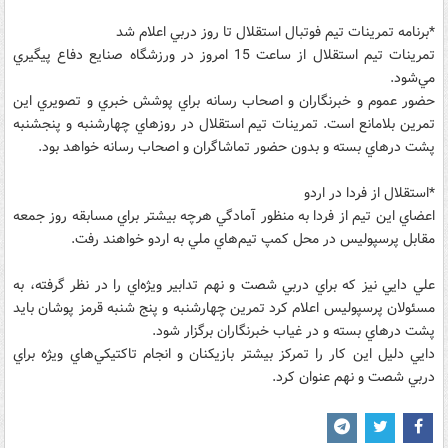
*برنامه تمرينات تيم فوتبال استقلال تا روز دربي اعلام شد
تمرينات تيم استقلال از ساعت 15 امروز در ورزشگاه صنايع دفاع پيگيري
مي‌شود.
حضور عموم و خبرنگاران و اصحاب رسانه براي پوشش خبري و تصويري اين
تمرين بلامانع است. تمرينات تيم استقلال در روزهاي چهارشنبه و پنجشنبه
پشت درهاي بسته و بدون حضور تماشاگران و اصحاب رسانه خواهد بود.
*استقلال از فردا در اردو
اعضاي اين تيم از فردا به منظور آمادگي هرچه بيشتر براي مسابقه روز جمعه
مقابل پرسپوليس در محل کمپ تيم‌هاي ملي به اردو خواهند رفت.
علي دايي نيز که براي دربي شصت و نهم تدابير ويژه‌اي را در نظر گرفته، به
مسئولان پرسپوليس اعلام کرد تمرين چهارشنبه و پنج شنبه قرمز پوشان بايد
پشت در‌هاي بسته و در غياب خبرنگاران برگزار شود.
دايي دليل اين کار را تمرکز بيشتر بازيکنان و انجام تاکتيکي‌هاي ويژه براي
دربي شصت و نهم عنوان کرد.