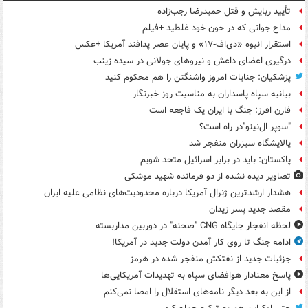
تأیید ربایش و قتل حمیدرضا رجب‌زاده
مداح جوانی که در خون خود غلطید +فیلم
استقرار انبوه «دی‌اف‑۱۷» و پایان عصر پدافند آمریکا +عکس
درگیری اعضای داعش و نیروهای جولانی در سیده زینب
پزشکیان: جنایات امروز واشنگتن را هم محکوم کنید
بیانیه سپاه پاسداران به مناسبت روز خبرنگار
فارن افرز: جنگ با ایران یک فاجعه است
"سوپر ال‌نینو"در راه است؟
پالایشگاه سیزران منفجر شد
پاکستان: باید در برابر اسرائیل متحد شویم
تصاویر دیده‌ نشده از دو فرمانده شهید موشکی
هشدار ارشدترین ژنرال آمریکا درباره محدودیت‌های نظامی علیه ایران
مقصد جدید پسر زیدان
لحظه انفجار جایگاه CNG "صحنه" در دوربین مداربسته
ادامه جنگ تا روی کار آمدن دولت جدید در آمریکا!
جزئیات جدید از نفتکش منفجر شده در هرمز
پاسخ معنادار هوافضای سپاه به تهدیدات آمریکایی‌ها
از این به بعد دیگر نامه‌های استقلال را امضا نمی‌کنم