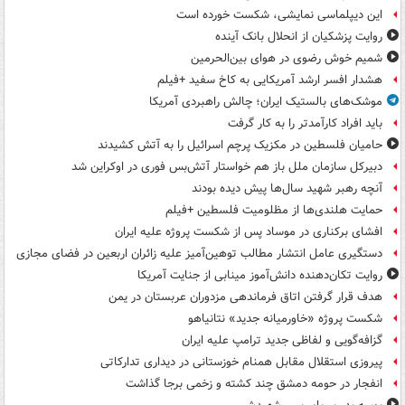
این دیپلماسی نمایشی، شکست خورده است
روایت پزشکیان از انحلال بانک آینده
شمیم خوش رضوی در هوای بین‌الحرمین
هشدار افسر ارشد آمریکایی به کاخ سفید +فیلم
موشک‌های بالستیک ایران؛ چالش راهبردی آمریکا
باید افراد کارآمدتر را به کار گرفت
حامیان فلسطین در مکزیک پرچم اسرائیل را به آتش کشیدند
دبیرکل سازمان ملل باز هم خواستار آتش‌بس فوری در اوکراین شد
آنچه رهبر شهید سال‌ها پیش دیده بودند
حمایت هلندی‌ها از مظلومیت فلسطین +فیلم
افشای برکناری در موساد پس از شکست پروژه علیه ایران
دستگیری عامل انتشار مطالب توهین‌آمیز علیه زائران اربعین در فضای مجازی
روایت تکان‌دهنده دانش‌آموز مینابی از جنایت آمریکا
هدف قرار گرفتن اتاق‌ فرماندهی مزدوران عربستان در یمن
شکست پروژه «خاورمیانه جدید» نتانیاهو
گزافه‌گویی و لفاظی جدید ترامپ علیه ایران
پیروزی استقلال مقابل همنام خوزستانی در دیداری تدارکاتی
انفجار در حومه دمشق چند کشته و زخمی برجا گذاشت