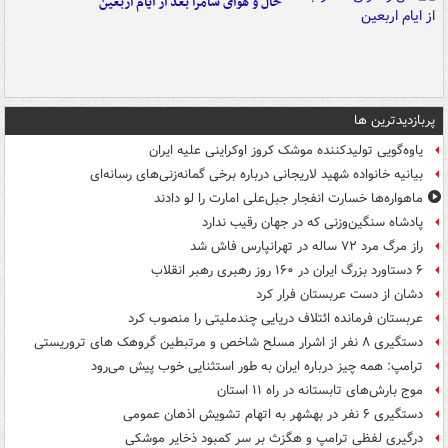
حال و هوای سامرا بعد از ایام اربعین
پربازدیدترین ها
یاوه‌گویی تولیدکننده موشک کروز اوکراینی علیه ایران
بیانیه خانواده شهید لاریجانی درباره برخی گمانه‌زنی‌های رسانه‌ای
ماهواره‌ها خسارت انفجار جبل‌علی امارت را لو دادند
پادشاه سنگین‌وزنی که در جهان رقیب ندارد
راز مرگ مرد ۷۲ ساله در تهرانپارس فاش شد
۶ دستاورد بزرگ ایران در ۱۶۰ روز رهبری رهبر انقلاب
دشان از دست عربستان فرار کرد
عربستان فرمانده ائتلاف دریایی چندملیتی را منصوب کرد
دستگیری ۸ نفر از اشرار مسلح شاخص و مرتبطین گروهک های تروریستی
ترامپ: همه چیز درباره ایران به طور استثنایی خوب پیش می‌رود
موج بارش‌های تابستانه در راه ۱۱ استان
دستگیری ۶ نفر در بهشهر به اتهام تشویش اذهان عمومی
درگیری لفظی ترامپ و هگزث بر سر کمبود ذخایر موشکی