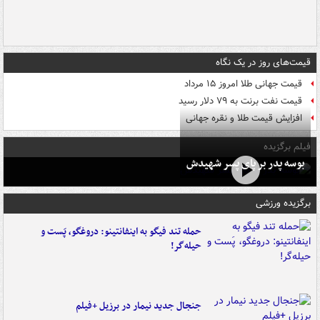
قیمت‌های روز در یک نگاه
قیمت جهانی طلا امروز ۱۵ مرداد
قیمت نفت برنت به ۷۹ دلار رسید
افزایش قیمت طلا و نقره جهانی
فیلم برگزیده
بوسه‌ پدر بر پای پسر شهیدش
برگزیده ورزشی
حمله تند فیگو به اینفانتینو: دروغگو، پَست‌ و
حیله‌گر!
جنجال جدید نیمار در برزیل +فیلم