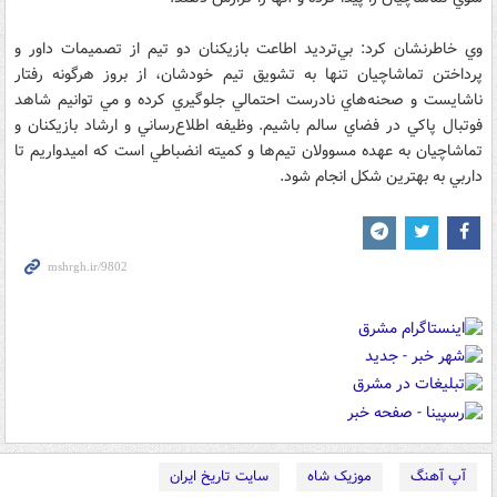
وي خاطرنشان کرد: بي‌ترديد اطاعت بازيکنان دو تيم از تصميمات داور و
پرداختن تماشاچيان تنها به تشويق تيم خودشان، از بروز هرگونه رفتار
ناشايست و صحنه‌هاي نادرست احتمالي جلوگيري کرده و مي توانيم شاهد
فوتبال پاکي در فضاي سالم باشيم. وظيفه اطلاع‌رساني و ارشاد بازيکنان و
تماشاچيان به عهده مسوولان تيم‌ها و کميته انضباطي است که اميدواريم تا
داربي به بهترين شکل انجام شود.
آپ آهنگ
موزیک شاه
سایت تاریخ ایران