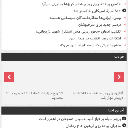
«کمانِ پرنده» چینی برای شکار کروزها به ایران می‌آید
۸۰۰ سازۀ آمریکایی خاکستر شد
ونس: ایرانی‌ها مذاکره‌کنندگان سرسختی هستند
دردسر جدید برای سرخپوشان
تکذیب ادعای «نحوه ردزنی محل استقرار شهید لاریجانی»
ابتکارات رهبر انقلاب در میدان نبرد
ماهواره ایرانی که از سد ابرها عبور می‌کند
حوادث
تصادف مرگبار در محور اهواز–شوش ۲
آتش‌سوزی در منطقه حفاظت‌شده
تشریح جزئیات تصادف ۱۲ خودرو با ۱۹
پا
دیزمار مهار شد
مصدوم
آخرین اخبار
پرچم سیاه بر فراز گنبد حسینی همچنان در اهتزاز است
ماجرای پیاده روی اربعین حاج رمضان