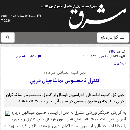
جمعه ۱۶ مرداد ۱۴۰۵ -
Aug
7 2026
گزارش‌ویژه
کد خبر
9802
تاریخ انتشار:
۲۰ مهر ۱۳۸۹ - ۱۴:۱۲
۰ نظر
چاپ
گزارش‌ویژه
دبير کميته انضباطي خبر داد:
کنترل نامحسوس تماشاچيان دربي
دبير کل کميته انضباطي فدراسيون فوتبال از کنترل نامحسوس تماشاگران
دربي با قراردادن ماموران مخفي در ميان آنها خبر داد. <BR> <BR>
به گزارش خبرنگار ورزشي مشرق به نقل از ايسنا، حسين عبدالهي‌ درباره
آخرين تمهيدات کميته انضباطي فدراسيون فوتبال براي کنترل و برخورد
با تخلفات احتمالي از سوي تماشاگران دربي جمعه، اظهار کرد: تمهيدات