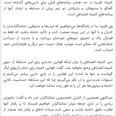
کميته تقريبا در حد همان برنامه‌هاي قبلي براي داربي‌هاي گذشته است.
گفتگو با مسوولان و بازيکنان دو تيم پيش از مسابقه و ارشاد آنها از
برنامه‌هاي کميته انضباطي است.
وي افزود: ما از باشگاه‌ها مي‌خواهيم که ليدرها و مشوقين تماشاگرانشان را
کنترل و با آنها در اين زمينه صحبت کنند و تاکيد داشته باشند که فقط به
فوتبال پاک و تشويق تيم‌هاي خودشان بپردازند و با جديت از سردادن
شعارهايي که ممکن است موجب هتک حرمت تيم ديگر و طرفدارانش شود
اجتناب کنند.
دبير کميته انضباطي با بيان اينکه قوانين جديدي براي اين مسابقه از سوي
کميته انضباطي وضع نخواهد شد، گفت: قوانين کميته براي تمام بازيهاي ليگ
گوياست و تنها ما شدت اين قوانين را در بازي داربي بيشتر مي‌کنيم و
تنبيهات شديدتري را در نظر مي‌گيريم چرا که اين مسابقه حساسيت بالايي
داشته و ميليون‌ها نفر آن را به طور زنده تماشا خواهند کرد.
عبداللهي همچنين از کنترل نامحسوس تماشاگران خبر داد و گفت: ماموران
زيادي را در بازي جمعه ميان تماشاگران خواهيم فرستاد تا بر رفتار آنها
نظارت دقيق داشته باشند و سعي کنند منشاء اخلاق و رفتار نابه هنجار از
سوي تماشاچيان را پيدا کرده و آنها را گزارش دهند.