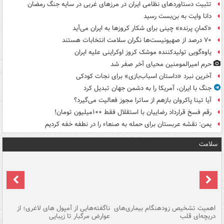
تثبیت دستاوردهای نظامی ایران در مرزهای غربی در سایه جنگ رمضان
دانا وایت به بن‌بست رسید
«کمانِ پرنده» چینی برای شکار کروزها به ایران می‌آید
۷۰ درصد از صهیونیست‌ها نگران سلامت انتخابات هستند
یاوه‌گویی تولیدکننده موشک کروز اوکراینی علیه ایران
حرم امیرالمومنین محیای آخر صفر شد
آخرین نبرد «داستان اسباب‌بازی» برای نجات کودکی
جنگ با ایران، آمریکا را به دشمن جهان تبدیل کرد
آیا تینا پاکروان بازهم از ساترا مجوز فعالیت می‌گیرد؟
رقم فسخ قرارداد رضاییان با استقلال فقط ۱۰۰میلیون تومان!
یمن: نقشه عربستان برای حمله به صنعاء را در نطفه خفه کردیم
سلامت
اهمیت تشخیص زودهنگام بیماری‌های
ناگفته‌هایی از آمپول های لاغری؛ از
دریچه‌ای قلب
عوارض مرگبار تا زیبایی
تا