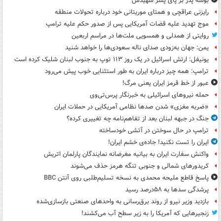
بوسه‌ پدر بر پای پسر شهیدش
رایزنی عراقچی و همتای موریتانی خود درباره تحولات منطقه
موج تهدید علیه قضات آمریکایی پس از صدور حکم علیه ترامپ
روایتی از همدلی و همسویی ملت‌ها در مراسم اربعین
یمن: جهان به‌زودی صدای ناله سعودی‌ها را خواهد شنید
یونیفل: ارتش اسرائیل در یک روز ۱۱۳ توپ به جنوب لبنان شلیک کرده است
ترامپ: همه چیز درباره ایران به طور استثنایی خوب پیش می‌رود
عبور از خط قرمز ایران یعنی مرگ!
حمله نیروهای اسرائیلی به خبرنگار پرس‌تی‌وی
«ضربه مغزی» شدن صدها نظامی آمریکایی در حملات ایران
جنگ در جبهه لبنان بعد از تفاهم‌نامه چه تغییری کرده؟
ترامپ در حال سوختن در آتشی خودساخته
ایران را تست نکنید! جاده‌ی خشم ایران!
واکنش سفارت ایران به بیانیه مغرضانه نمایندگان پارلمان اتریش
کریدورهای شمالی و جنوبی تنگه هرمز حذف می‌شوند
پاسخ قاطع ملیحه محمدی به نسخه تسلیم‌طلبی روی آنتن BBC
پرشدگی سدها به ۵۸درصد رسید
بازدید وزیر نیرو از روند برق‌رسانی به واحدهای صنعتی بازسازی‌شده
زنجیرهایی که آمریکا را به زیر سطح آب می‌کشند!