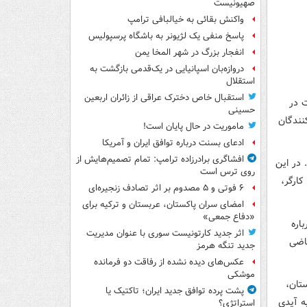
صهیونیست
واکنش بقائی به خیالبافی ترامپ
پاسخ منفی یک لژیونر به باشگاه پرسپولیس
انفجار بزرگ در شهر المخا یمن
دروازه‌بان اسپانیایی در یک‌قدمی بازگشت به
استقلال
استقبال خاص دخترک عراقی از زائران اربعین
ت در
حسینی
داد شرکت کنندگان
ماموریت در حال پایان است!
ادعای بسنت درباره توافق ایران و آمریکا
افشاگری برادرزاده ترامپ: تمام تصمیم‌هایش از
 در این
روی ترس است
ارگر،
۶ فوتی و ۵ مصدوم بر اثر تصادف زنجیره‌ای
امضای سران پاکستان، عربستان و ترکیه برای
«دفاع جمعی»
اره
اثر جدید کارتونیست سوری با عنوان مدیریت
اضی
جدید تنگه هرمز
عکس‌های دیده نشده از رفاقت دو فرمانده‌
موشکی
تان،
پشت پرده توافق جدید ایران؛ تاکتیک یا
به آیدی
استراتژی؟