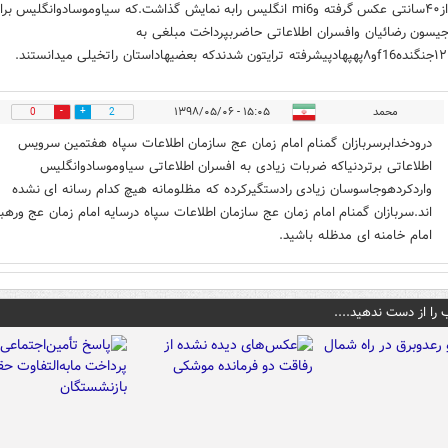
موساداز۴۰سانتی عکس گرفته وmi6 انگلیس رابه نمایش گذاشت.که سیاوموسادوانگلیس بر
جیسون رضائیان وافسران اطلاعاتی حاضربپرداخت مبلغی به
محمد
۱۵:۰۵ - ۱۳۹۸/۰۵/۰۶
0
2
درودخدابرسربازان گمنام امام زمان عج سازمان اطلاعات سپاه هفتمین سرویس
اطلاعاتی برتردنیاکه ضربات زیادی به افسران اطلاعاتی سیاوموسادوانگلیس
واردکردهوجاسوسان زیادی رادستگیرکرده که مظلومانه هیچ کدام رسانه ای نشده
اند.سربازان گمنام امام زمان عج سازمان اطلاعات سپاه درسایه امام زمان عج ورهب
امام خامنه ای مدظله باشید.
 را از دست ندهید....