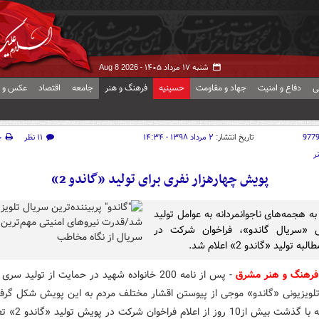
شنبه ۱۷ مرداد ۱۴۰۵ -
Aug 8 2026
ی
دفاع و امنیت
جهاد و مقاومت
حسینیه
فرهنگ و هنر
جامعه
اقتصاد
عکس و ف
977
تاریخ انتشار:
۲ مرداد ۱۳۹۸ - ۱۴:۳۴
۱۱ نظر
چ
ر
پویش چهارهزار نفری برای تولید «گاندو 2»
به هجمه‌های ناجوانمردانه به عوامل تولید
«سریال گاندو»، فراخوان شرکت در
 تولید «گاندو 2» اعلام شد.
رهنگ و هنر مشرق
- پس از نامه 200 خانواده شهید در حمایت از تولید س
لویزیونی «گاندو» موجی از پیوستن اقشار مختلف مردم به این پویش شکل گرفت
صورتی که با گذشت بیش از10 روز از اعلام 