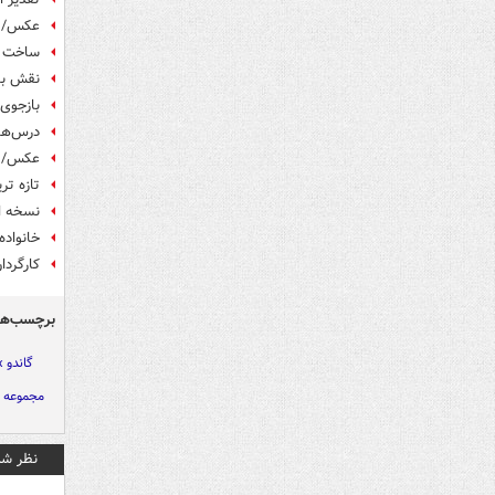
عکس/ ن
ساخت س
نقش باز
بازجوی 
درس‌های
عکس/ آقای آشنا با
تازه تر
نسخه اب
خانواد
کارگردا
برچسب‌ها
گاندو »
مجموعه ت
نظر شم