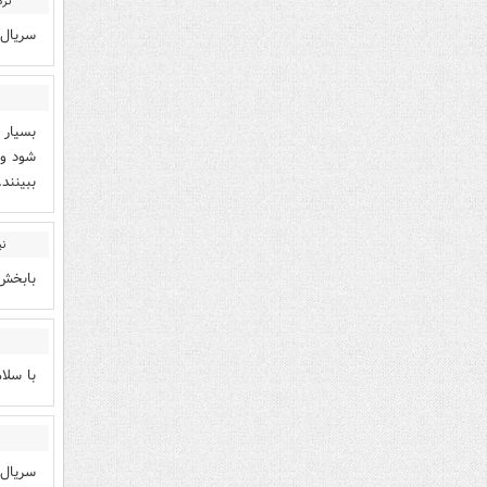
نر
سریال 
بسیار 
شود و 
ببینند.
ن
بابخش 
با سلا
سریال 