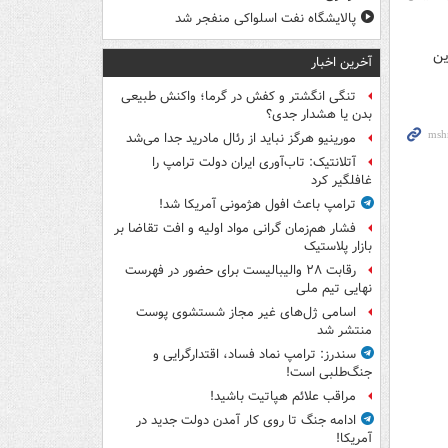
پالایشگاه نفت اسلواکی منفجر شد
ین
آخرین اخبار
تنگی انگشتر و کفش در گرما؛ واکنش طبیعی
بدن یا هشدار جدی؟
مورینیو هرگز نباید از رئال مادرید جدا می‌شد
آتلانتیک: تاب‌آوری ایران دولت ترامپ را
غافلگیر کرد
ترامپ باعث افول هژمونی آمریکا شد!
فشار هم‌زمان گرانی مواد اولیه و افت تقاضا بر
بازار پلاستیک
رقابت ۲۸ والیبالیست برای حضور در فهرست
نهایی تیم ملی
اسامی ژل‌های غیر مجاز شستشوی پوست
منتشر شد
سندرز: ترامپ نماد فساد، اقتدارگرایی و
جنگ‌طلبی است!
مراقب علائم هپاتیت باشید!
ادامه جنگ تا روی کار آمدن دولت جدید در
آمریکا!