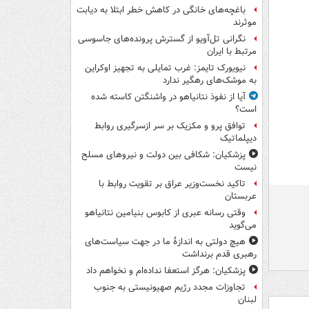
باغچه‌های خانگی در کاهش خطر ابتلا به دیابت
موثرند
نگرانی تل‌آویو از گسترش پرونده‌های جاسوسی
مرتبط با ایران
نیویورک تایمز: غرب تمایلی به تجهیز اوکراین
به موشک‌های رهگیر ندارد
آیا از نفوذ نتانیاهو در واشنگتن کاسته شده
است؟
توافق پرو و مکزیک بر سر ازسرگیری روابط
دیپلماتیک
پزشکیان: شکافی بین دولت و نیروهای مسلح
نیست
تاکید نخست‌وزیر عراق بر تقویت روابط با
عربستان
وقتی رسانه عبری از کابوس بنیامین نتانیاهو
می‌گوید
هیچ دولتی به اندازۀ ما در جهت سیاست‌های
رهبری قدم برنداشت
پزشکیان: هرگز استعفا نداده‌ام و نخواهم داد
تجاوزات مجدد رژیم صهیونیستی به جنوب
لبنان