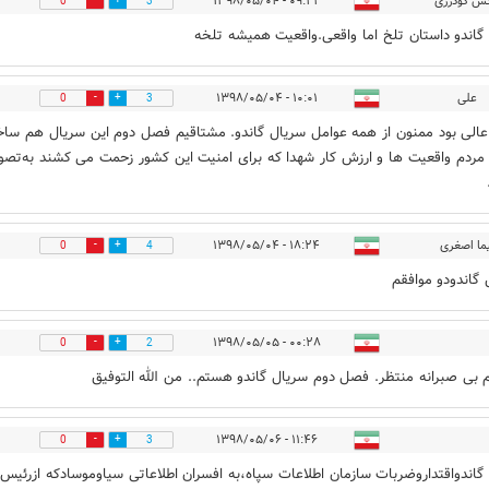
گس گودرزی
۰۹:۲۲ - ۱۳۹۸/۰۵/۰۴
0
3
گاندو داستان تلخ اما واقعی.واقعیت همیشه تلخه
علی
۱۰:۰۱ - ۱۳۹۸/۰۵/۰۴
0
3
عالی بود ممنون از همه عوامل سریال گاندو. مشتاقیم فصل دوم این سریال هم ساخ
مردم واقعیت ها و ارزش کار شهدا که برای امنیت این کشور زحمت می کشند به‌تصوی
یما اصغری
۱۸:۲۴ - ۱۳۹۸/۰۵/۰۴
0
4
گاندودو موافقم
۰۰:۲۸ - ۱۳۹۸/۰۵/۰۵
0
2
م بی صبرانه منتظر. فصل دوم سریال گاندو هستم.. من الله التوفیق
۱۱:۴۶ - ۱۳۹۸/۰۵/۰۶
0
3
گاندواقتداروضربات سازمان اطلاعات سپاه،به افسران اطلاعاتی سیاوموسادکه ازرئیس