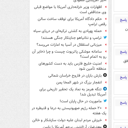
اخیر آمریکایی سعودی
اظهارات وزیر خزانه‌داری آمریکا با مواضع قبلی
وی متناقض است
حکم دادگاه آمریکا برای توقف ساخت سالن
پاسخ
رقص ترامپ
ن
حمله پهپادی به کشتی ترکیه‌ای در دریای سیاه
ترامپ و نتانیاهو جنایتکار جنگی هستند!
میزبانی استقلال در آسیا به امارات می‌رسد؟
سامانه موشکی پاتریوت چیست و چرا ذخایر آن
پاسخ
رو به اتمام است؟
امنیت خلیج فارس باید به دست کشورهای
منطقه تأمین شود
بارش باران در فاروج خراسان شمالی
پاسخ
انفجار بزرگ در شهر المخا یمن
تنگه هرمز به نماد یک تحقیر تاریخی برای
آمریکا تبدیل شد!
ماموریت در حال پایان است!
پاسخ
۲۰ حمله رژیم صهیونیستی به درعا و قنیطره در
یک هفته
خیزش مردم لبنان علیه دولت سازشکار و خائن
معترضان آرژانتینی پرچم آمریکا را پایین