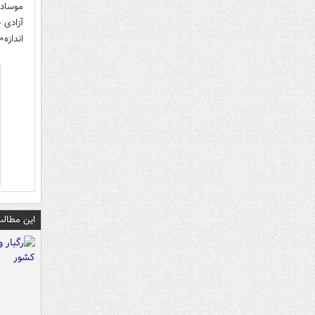
آزادی 
اندازه۱۲۰جنگندهf16و۸پهپهادپیشرفته ترایتون شدندکه بعضیهاداستان راتخیلی میدانستند.
این مطالب