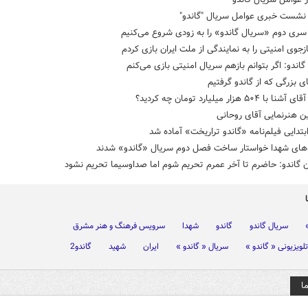
شست خبری عوامل سریال "گاندو"
ری دوم «سریال گاندو» را به زودی شروع می‌کنیم
جوی امنیتی را به نمایندگی از ملت ایران بازی کردم
گاندو: اگر بتوانم بازهم سریال امنیتی بازی می‌کنم
 بزرگی که از گاندو گرفتیم
 ۵۰۴ هزار میلیارد تومان چه کردید؟
ین هنرنمایی آقای روحانی
تدایی فیلم‌نامه «گاندو تراریخت» آماده شد
ه‌های شهدا خواستار ساخت فصل دوم سریال «گاندو» شدند
ن گاندو: حاضرم تا آخر عمرم تحریم شوم اما صداوسیما تحریم نشود
سریال گاندو
گاندو
شهدا
سرویس فرهنگ و هنر مشرق
لویزیونی « گاندو »
سریال « گاندو »
ایران
شهید
گاندو2
ا