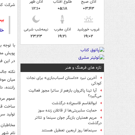
اذان صبح
طلوع آفتاب
اذان ظهر
شرکت کنن
۱۲:۱۰
۰۵:۱۸
۰۳:۴۳
بیش
غروب خورشید
اذان مغرب
نیمه‌شب شرعی
خا
۲۳:۲۳
۱۹:۲۱
۱۹:۰۲
با توجه ب
در این ف
تازه های فرهنگ و هنر
نکته جال
آخرین نبرد «داستان اسباب‌بازی» برای نجات
میان موض
کودکی
راننده، 
آیا تینا پاکروان بازهم از ساترا مجوز فعالیت
می‌گیرد؟
عموم مردم
ابوالقاسم قاسم‌زاده درگذشت
ساخت قسم
حمایت سلبریتی‌ها از قاتلان زنده سوز
تولید سر
مریم همتیان بازیگر جوان سینما و تئاتر
درگذشت
مخاطبان 
سینماها روز اربعین تعطیل هستند
نام شهر ی