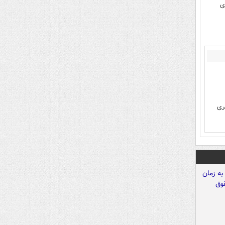
ای
ری