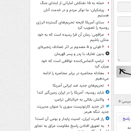
حمله به ۱۵ نفتکش‌ اماراتی از ابتدای جنگ
پزشکیان: ما نوکر مردم و در خدمت آنان
هستیم
سنای آمریکا لایحه تحریم‌های گسترده انرژی
روسیه را تصویب کرد
عراقچی: زمان آن فرا رسیده است که به خود
متکی باشیم
۶ فوتی و ۵ مصدوم بر اثر تصادف زنجیره‌ای
بدون تعارف با پدر و پسر قهرمان
ترامپ التماس‌کننده توافقی است که خود
ویران کرد
معادله محاصره در برابر محاصره را ادامه
می‌دهیم
تحریم‌های جدید ضد ایرانی آمریکا
شاید روسیه، آمریکا را در ایران زمین‌گیر کند!
واکنش بقائی به خیالبافی ترامپ
بررسی: 0
اثر جدید کارتونیست سوری با عنوان مدیریت
جدید تنگه هرمز
پاسخ
راز قدرت ایران، امنیت پایدار و بومی آن است!
به تعویق افتادن پاسخ مقاومت عراق به تجاوز
انه