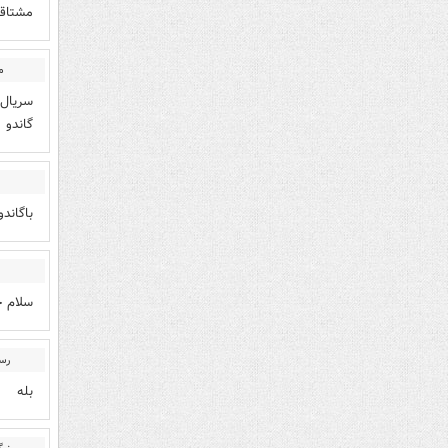
مشتاقی
ما
سریال 
گاندو ۲ رو هم به تصویر بکشید
باگاندوی ۲موافقیم..یه فیلم‌ خوب ساخته میشه اونم‌بخان‌ جلوش
سلام خ
رس
بله