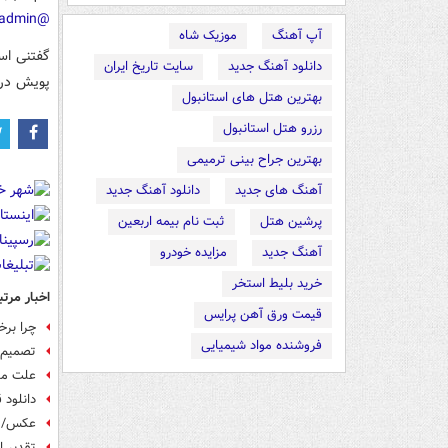
@eyvan_admin
آپ آهنگ
موزیک شاه
گفتنی اس
دانلود آهنگ جدید
سایت تاریخ ایران
پویش در ا
بهترین هتل های استانبول
رزرو هتل استانبول
بهترین جراح بینی ترمیمی
آهنگ های جدید
دانلود آهنگ جدید
پرشین هتل
ثبت نام بیمه اربعین
آهنگ جدید
مزایده خودرو
خرید بلیط استخر
اخبار مرتب
قیمت ورق آهن پرایس
چرا برخ
فروشنده مواد شیمیایی
تصمیم گ
علت مح
دانلود قسمت 1 تا
عکس/ تق
تقدیر ا