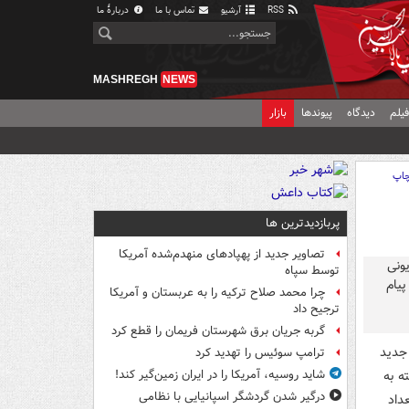
RSS
آرشیو
تماس با ما
دربارهٔ ما
MASHREGH
NEWS
یلم
دیدگاه
پیوندها
بازار
اپ
پربازدیدترین ها
تصاویر جدید از پهپادهای منهدم‌شده آمریکا
توسط سپاه
چرا محمد صلاح ترکیه را به عربستان و آمریکا
ترجیح داد
گربه جریان برق شهرستان فریمان را قطع کرد
ری جدید
ترامپ سوئیس را تهدید کرد
ه به
شاید روسیه، آمریکا را در ایران زمین‌گیر کند!
درگیر شدن گردشگر اسپانیایی با نظامی
فراخوان شرکت در پویش تولید «گاندو 2» تعداد