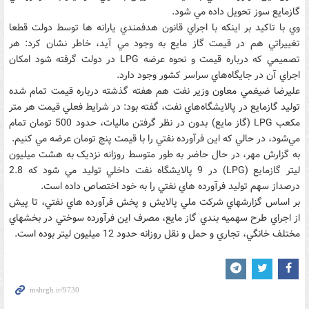
گازمايع سوز تحويل داده مي شود.
وي با تاکيد بر اينکه با اجراي قانون هدفمندي يارانه ها توسط دولت قطعا
تغييراتي هم در قيمت گاز مايع به وجود مي آيد، خاطر نشان کرد: هر
تصميمي که درباره قيمت و نحوه عرضه LPG در دولت گرفته شود امکان
اجراي آن در جايگاه‌هاي سراسر کشور وجود دارد.
عليرضا ضيغمي معاون وزير نفت هم هفته گذشته درباره قيمت تمام شده
توليد گازمايع در پالايشگاه‌هاي نفت، گفته بود: در شرايط فعلي قيمت هر متر
مکعب LPG (گاز مايع) بدون در نظر گرفتن ماليات، حدود 500 تومان تمام
مي‌شود، در حالي ‌که اين فرآورده نفتي را با قيمت پنج تومان عرضه مي کنيم.
به گزارش مهر، در حال حاضر به طور متوسط روزانه نزديک به هشت ميليون
ليتر گازمايع (LPG) در 9 پالايشگاه نفت داخلي توليد مي شود که 2.8
درصداز سهم توليد فرآورده هاي نفتي را به خود اختصاص داده است.
بر اساس گزارشهاي شرکت ملي پالايش و پخش فرآورده هاي نفتي، تا پيش
از اجراي طرح سهميه بندي گاز مايع، مصرف اين فرآورده سوختي در بخشهاي
مختلف خانگي، تجاري و حمل و نقل روزانه حدود 12 ميليون ليتر بوده است.