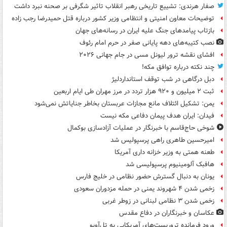
صفار هرندی: تشییع تاریخی رهبر انقلاب تاثیر شگرفی بر صحنه نبرد داشت
توضیحات معاون امنیتی و انتظامی وزیر کشور درباره قتل حمیدرضا رجب زاده
بازتاب پیامدهای جنگ علیه ایران در رسانه‌های جهان
نصب کتیبه‌های دهه پایانی صفر در حرم امام رئوف
افشای نقشه ترور لیونل مسی در جام جهانی ۲۰۲۶
چند نکته درباره توافق مکه!
دبل درگاهی در شب توقف استانداردلیژ
ثبت ۲ میلیون و ۹۲۰ هزار تردد در مرز مهران طی ایام اربعین
یمن: تشکیل ائتلاف مانع مجازات عربستان بخاطر جنایاتش نمی‌شود
فیدان: ایران هدف پیمان دفاعی مکه نیست
شوخی حاج‌قاسم با خبرنگار در عملیات آزادسازی بوکمال
امیرحسین طاهری راهی پرسپولیس شد
طعنه همتی به وزیر خزانه داری آمریکا
هافبک آلومینیوم پرسپولیسی شد
یونان به دنبال گسترش حضور نظامی در خلیج فارس
زخمی شدن ۴ شهروند یمنی در حمله مزدوران سعودی
زخمی شدن ۳ نظامی لبنانی در زوطر غربی
عکاسان و خبرنگاران در دفاع مقدس
ورود فرمانده تروریست‌های آمریکایی به تل‌آویو