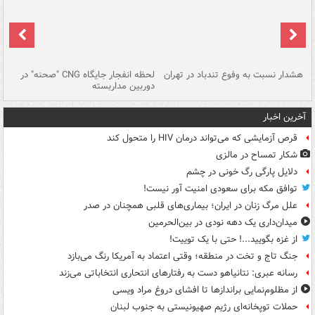
ای
هشدار نسبت به وفوع تندباد در تهران
لحظه انفجار جایگاه CNG "صحنه" در
دس
دوربین مداربسته
ات
آخرین اخبار
قرص آزمایشی که می‌تواند درمان HIV را متحول کند
شکار تمساح در مالزی
دلایل پارگی رگ خونی در چشم
توافق مکه برای سعودی امنیت آور نیست!
علل مرگ زنان در ایران؛ بیماری‌های قلبی همچنان در صدر
میدان‌داری یک دهه نودی در بین‌الحرمین
از غزه بگویید...! حتی با یک توییت!
جنگ تاج و تخت در منطقه؛ وقتی اعتماد به آمریکا رنگ می‌بازد
رسانه عبری: نتانیاهو دست به رفتارهای انتحاری انتخاباتی می‌زند
از مظلوم‌نمایی براندازها تا افشای دروغ مراد ویسی
حملات توپخانه‌ای رژیم صهیونیستی به جنوب لبنان