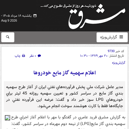
یکشنبه ۱۸ مرداد ۱۴۰۵ -
Aug 9 2026
گزارش‌ویژه
کد خبر
9730
تاریخ انتشار:
۲۰ مهر ۱۳۸۹ - ۱۰:۳۰
۰ نظر
چاپ
گزارش‌ویژه
اعلام سهميه گاز مايع خودروها
مدير عامل شرکت ملي پخش فرآورده‌هاي نفتي ايران از آغاز طرح سهميه
بندي گاز مايع در سراسر کشور و تعيين سهميه روزانه 45 ليتر براي
خودروهاي LPG سوز خبر داد و گفت: عرضه اين فرآورده نفتي در
جايگاه‌ها فقط با کارت هوشمند سوخت انجام مي‌شود.
به گزارش مشرق فريد عامري در گفتگو با مهر با اعلام آغاز اجراي طرح
سهميه بندي گاز مايع(LPG) از نيمه دوم مهرماه در سراسر کشور، گفت: