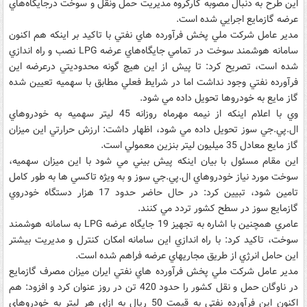
اين طرح به دنبال مصوبه کارگروه مديريت حمل ونقل و سوخت درجايگاه‌هاي
عرضه گازمايع اجرايي شده است.
مدير عامل شرکت ملي پخش فرآورده هاي نفتي با تاکيد بر اينکه هم اکنون
سامانه هوشمند سوخت در تمامي جايگاه‌هاي عرضه LPG نصب و راه اندازي
شده است، تصريح کرد: تا پيش از اين هيچ گونه محدوديتي درعرضه اين
فرآورده نفتي وجود نداشت اما در شرايط فعلي مطابق با سهميه تعيين شده
گاز مايع به خودروها تحويل داده مي شود.
وي با اعلام اينکه از نيمه مهرماه روزانه 45 ليتر سهميه به خودروهاي
ال.پي.جي سوز تحويل داده مي شود، اظهار داشت: ارزش حرارتي اين ميزان
گاز مايع معادل 35 ميليون ليتر بنزين معمولي است.
اين مقام مسئول با بيان اينکه پيش بيني مي شود با اين ميزان سهميه،
سوخت مورد نياز خودروهاي ال.پي.جي سوز و به ويژه تاکسي ها به طور کامل
تامين شود، تبيين کرد: در حال حاضر حدود 17 هزار دستگاه خودروي
گازمايع سوز در سطح کشور تردد مي کنند.
عامري همچنين با اشاره به تجهيز 19 جايگاه عرضه LPG به سامانه هوشمند
سوخت، تاکيد کرد: با راه اندازي اين سامانه امکان کنترل و مديريت بيشتر
اين حامل انرژي از طريق مجاريهاي عرضه فراهم شده است.
مدير عامل شرکت ملي پخش فرآورده هاي نفتي ايران ميزان مصرف گازمايع
در ناوگان حمل و نقل کشور را حدود 420 تن در روز عنوان کرد و افزود: هم
اکنون اين فرآورده نفتي به قيمت 50 ريال به ازاي هر ليتر به خودروهاي