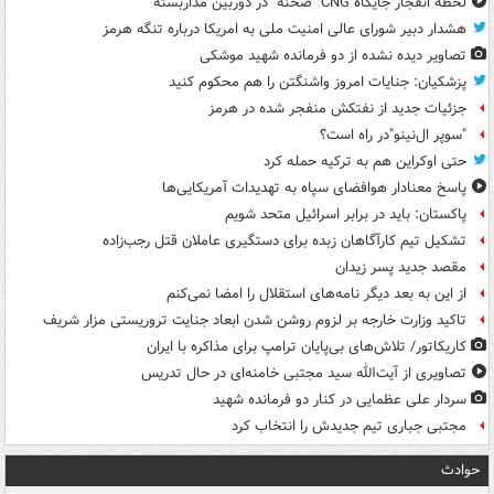
لحظه انفجار جایگاه CNG "صحنه" در دوربین مداربسته
هشدار دبیر شورای عالی امنیت ملی به امریکا درباره تنگه هرمز
تصاویر دیده‌ نشده از دو فرمانده شهید موشکی
پزشکیان: جنایات امروز واشنگتن را هم محکوم کنید
جزئیات جدید از نفتکش منفجر شده در هرمز
"سوپر ال‌نینو"در راه است؟
حتی اوکراین هم به ترکیه حمله کرد
پاسخ معنادار هوافضای سپاه به تهدیدات آمریکایی‌ها
پاکستان: باید در برابر اسرائیل متحد شویم
تشکیل تیم کارآگاهان زبده برای دستگیری عاملان قتل رجب‌زاده
مقصد جدید پسر زیدان
از این به بعد دیگر نامه‌های استقلال را امضا نمی‌کنم
تاکید وزارت خارجه بر لزوم روشن شدن ابعاد جنایت تروریستی مزار شریف
کاریکاتور/ تلاش‌های بی‌پایان ترامپ برای مذاکره با ایران
تصاویری از آیت‌الله سید مجتبی خامنه‌ای در حال تدریس
سردار علی عظمایی در کنار دو فرمانده شهید
مجتبی جباری تیم جدیدش را انتخاب کرد
حوادث