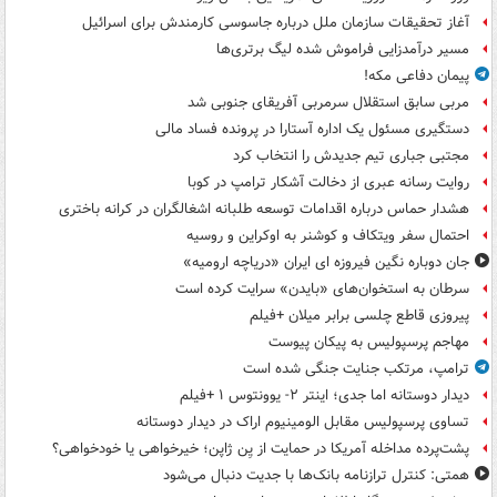
آغاز تحقیقات سازمان ملل درباره جاسوسی کارمندش برای اسرائیل
مسیر درآمدزایی فراموش شده لیگ برتری‌ها
پیمان دفاعی مکه!
مربی سابق استقلال سرمربی آفریقای جنوبی شد
دستگیری مسئول یک اداره آستارا در پرونده فساد مالی
مجتبی جباری تیم جدیدش را انتخاب کرد
روایت رسانه عبری از دخالت آشکار ترامپ در کوبا
هشدار حماس درباره اقدامات توسعه طلبانه اشغالگران در کرانه باختری
احتمال سفر ویتکاف و کوشنر به اوکراین و روسیه
جان دوباره نگین فیروزه ای ایران «دریاچه ارومیه»
سرطان به استخوان‌های «بایدن» سرایت کرده است
پیروزی قاطع چلسی برابر میلان +فیلم
مهاجم پرسپولیس به پیکان پیوست
ترامپ، مرتکب جنایت جنگی شده است
دیدار دوستانه اما جدی؛ اینتر ۲- یوونتوس ۱ +فیلم
تساوی پرسپولیس مقابل الومینیوم اراک در دیدار دوستانه
پشت‌پرده مداخله آمریکا در حمایت از یِن ژاپن؛ خیرخواهی یا خودخواهی؟
همتی: کنترل ترازنامه بانک‌ها با جدیت دنبال می‌شود