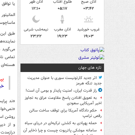
اذان صبح
طلوع آفتاب
اذان ظهر
یا توافق 
۱۲:۱۰
۰۵:۱۷
۰۳:۴۲
المانیتو
ماساچوست
غروب خورشید
اذان مغرب
نیمه‌شب شرعی
طبق این 
۲۳:۲۲
۱۹:۲۳
۱۹:۰۳
نماینده‌ه
می‌گوید 
تمامی نام
هسته‌ای ب
تازه های جهان
اثر جدید کارتونیست سوری با عنوان مدیریت
بیش
جدید تنگه هرمز
خبر
راز قدرت ایران، امنیت پایدار و بومی آن است!
به تعویق افتادن پاسخ مقاومت عراق به تجاوز
«ند پرای
اخیر آمریکایی سعودی
«نمی‌خوا
حکم دادگاه آمریکا برای توقف ساخت سالن
رقص ترامپ
روشن است.
حمله پهپادی به کشتی ترکیه‌ای در دریای سیاه
و از دیپ
سامانه موشکی پاتریوت چیست و چرا ذخایر آن
درازمدت 