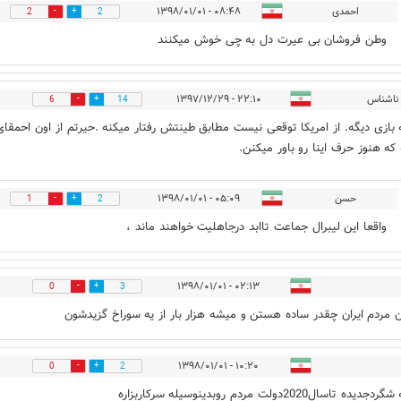
احمدی
۰۸:۴۸ - ۱۳۹۸/۰۱/۰۱
2
2
وطن فروشان بی عیرت دل به چی خوش میکنند
ناشناس
۲۲:۱۰ - ۱۳۹۷/۱۲/۲۹
6
14
ه بازی دیگه. از امریکا توقعی نیست مطابق طینتش رفتار میکنه .حیرتم از اون احمقای
 که هنوز حرف اینا رو باور میکنن.
حسن
۰۵:۰۹ - ۱۳۹۸/۰۱/۰۱
1
2
واقعا این لیبرال جماعت تاابد درجاهلیت خواهند ماند ،
۰۲:۱۳ - ۱۳۹۸/۰۱/۰۱
0
3
 مردم ایران چقدر ساده هستن و میشه هزار بار از یه سوراخ گزیدشون
۱۰:۲۰ - ۱۳۹۸/۰۱/۰۱
0
2
ده تاسال2020دولت مردم روبدینوسیله سرکاربزاره