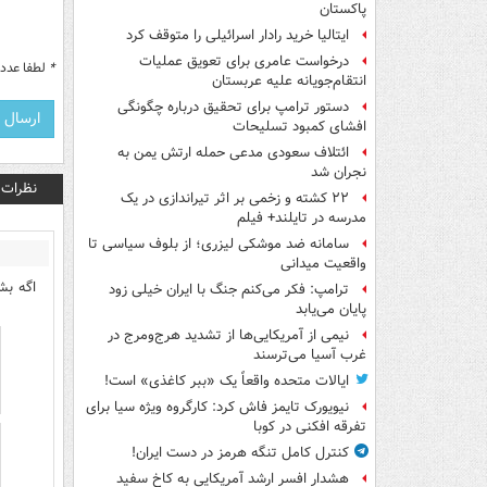
پاکستان
ایتالیا خرید رادار اسرائیلی را متوقف کرد
درخواست عامری برای تعویق عملیات
*
لطفا عدد م
انتقام‌جویانه علیه عربستان
دستور ترامپ برای تحقیق درباره چگونگی
افشای کمبود تسلیحات
ائتلاف سعودی مدعی حمله ارتش یمن به
نجران شد
نظرات
۲۲ کشته و زخمی بر اثر تیراندازی در یک
مدرسه در تایلند+ فیلم
سامانه ضد موشکی لیزری؛ از بلوف سیاسی تا
واقعیت میدانی
اگه بش
ترامپ: فکر می‌کنم جنگ با ایران خیلی زود
پایان می‌یابد
نیمی از آمریکایی‌ها از تشدید هرج‌ومرج در
غرب آسیا می‌ترسند
ایالات متحده واقعاً یک «ببر کاغذی» است!
نیویورک تایمز فاش کرد: کارگروه ویژه سیا برای
تفرقه افکنی در کوبا
کنترل کامل تنگه هرمز در دست ایران!
هشدار افسر ارشد آمریکایی به کاخ سفید