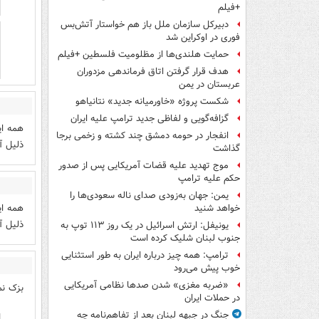
+فیلم
دبیرکل سازمان ملل باز هم خواستار آتش‌بس
فوری در اوکراین شد
حمایت هلندی‌ها از مظلومیت فلسطین +فیلم
هدف قرار گرفتن اتاق‌ فرماندهی مزدوران
عربستان در یمن
شکست پروژه «خاورمیانه جدید» نتانیاهو
گزافه‌گویی و لفاظی جدید ترامپ علیه ایران
همه ای
انفجار در حومه دمشق چند کشته و زخمی برجا
ذلیل آم
گذاشت
موج تهدید علیه قضات آمریکایی پس از صدور
حکم علیه ترامپ
یمن: جهان به‌زودی صدای ناله سعودی‌ها را
همه ای
خواهد شنید
ذلیل آم
یونیفل: ارتش اسرائیل در یک روز ۱۱۳ توپ به
جنوب لبنان شلیک کرده است
ترامپ: همه چیز درباره ایران به طور استثنایی
خوب پیش می‌رود
«ضربه مغزی» شدن صدها نظامی آمریکایی
بزک نمی
در حملات ایران
جنگ در جبهه لبنان بعد از تفاهم‌نامه چه