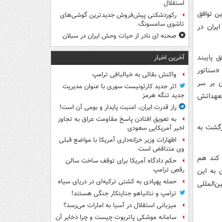
استقلال
ین توافق
رکوردشکنی پیش‌فروش جدیدترین گوشی‌های
تاشوی سامسونگ
یران در
صحنه ای نادر از حیات وحش ایران در سبلان
 پایبند
آخرین اخبار
«سناتور
واکنش بقائی به خیالبافی ترامپ
ن بر سر
اثر جدید کارتونیست سوری با عنوان مدیریت
تعهداتش
جدید تنگه هرمز
راز قدرت ایران، امنیت پایدار و بومی آن است!
به تعویق افتادن پاسخ مقاومت عراق به تجاوز
زگشت به
اخیر آمریکایی سعودی
اظهارات وزیر خزانه‌داری آمریکا با مواضع قبلی
وی متناقض است
 کند هم
حکم دادگاه آمریکا برای توقف ساخت سالن
رقص ترامپ
 به این
حمله پهپادی به کشتی ترکیه‌ای در دریای سیاه
‌المللی
ترامپ و نتانیاهو جنایتکار جنگی هستند!
میزبانی استقلال در آسیا به امارات می‌رسد؟
سامانه موشکی پاتریوت چیست و چرا ذخایر آن