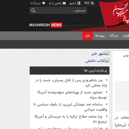
RSS
آرشیو
تماس با ما
دربارهٔ ما
MASHREGH
NEWS
یلم
دیدگاه
پیوندها
بازار
چاپ
پربازدیدترین ها
پدر شاهرودی پس از قتل پسرش، جسد را در
چاه مخفی کرد
تصاویر جدید از پهپادهای منهدم‌شده آمریکا
توسط سپاه
سامانه ضد موشکی لیزری؛ از بلوف سیاسی تا
واقعیت میدانی
چرا محمد صلاح ترکیه را به عربستان و آمریکا
‌اند در
ترجیح داد
ترک» (برجام)
هشدار سرمربی پرسپولیس به جاسوس تیم