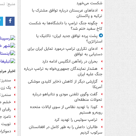
شکست می‌خورد
منبع: تس
ادعاهای عربستان درباره توافق مشترک با
ترکیه و پاکستان
چگونه جنگ ترامپ با دانشگاه‌ها به شکست
کاخ سفید ختم شد؟
پشت پرده توافق جدید ایران؛ تاکتیک یا
استراتژی؟
ادعای تکراری ترامپ درمورد تمایل ایران برای
دستیابی به توافق
بحران در راه‌آهن انگلیس ادامه دارد
هشدار نمایندگان جمهوری‌خواه به ترامپ درباره
اخبار مرتب
جنگ علیه ایران
سندرز: 
گزارشی دیگر از کاهش ذخایر کلیدی موشکی
آمریکا
یک زن د
گفت وگوی تلفنی مودی و نتانیاهو درباره
سندرز: 
تحولات منطقه‌ای
خشم صه
کوبا: با تهدید نظامی از سوی ایالات متحده
رقبای احت
روبه‌رو هستیم
نامزد جدید ان
ترامپ سوئیس را تهدید کرد
توییت "
طالبان: داعش را به طور کامل در افغانستان
دموکرات
سرکوب کردیم