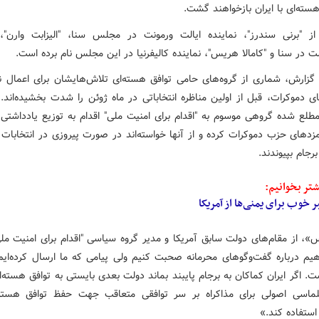
هسته‌ای با ایران بازخواهند گشت.
ر از "برنی سندرز"، نماینده ایالت ورمونت در مجلس سنا، "الیزابت وارن"، 
 در سنا و "کامالا هریس"، نماینده کالیفرنیا در این مجلس نام برده است.
گزارش، شماری از گروه‌های حامی توافق هسته‌ای تلاش‌هایشان برای اعمال ن
ای دموکرات، قبل از اولین مناظره انتخاباتی در ماه ژوئن را شدت بخشیده‌اند. ا
مطلع شده گروهی موسوم به "اقدام برای امنیت ملی" اقدام به توزیع یادداشتی 
زدهای حزب دموکرات کرده و از آنها خواسته‌اند در صورت پیروزی در انتخابات 
رجام بپیوندند.
تر بخوانیم:
 خوب برای یمنی‌ها از آمریکا
س»، از مقام‌های دولت سابق آمریکا و مدیر گروه سیاسی "اقدام برای امنیت مل
هیم درباره گفت‌وگوهای محرمانه صحبت کنیم ولی پیامی که ما ارسال کرده‌ایم
 اگر ایران کماکان به برجام پایبند بماند دولت بعدی بایستی به توافق هسته‌ا
لماسی اصولی برای مذاکراه بر سر توافقی متعاقب جهت حفظ توافق هسته‌
استفاده کند.»