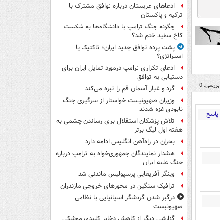
ادعاهای عربستان درباره توافق مشترک با
ترکیه و پاکستان
چگونه جنگ ترامپ با دانشگاه‌ها به شکست
کاخ سفید ختم شد؟
پشت پرده توافق جدید ایران؛ تاکتیک یا
استراتژی؟
ادعای تکراری ترامپ درمورد تمایل ایران برای
دستیابی به توافق
بررسی: 0
گرد و غبار آسمان قم را تیره می‌کند
وزیران صهیونیست خواستار از سرگیری جنگ
نابودی غزه شدند
پاسخ
تلاش پزشکان استقلال برای رساندن چشمی به
هفته اول لیگ برتر
بحران در راه‌آهن انگلیس ادامه دارد
هشدار نمایندگان جمهوری‌خواه به ترامپ درباره
جنگ علیه ایران
وینگر آفریقایی پرسپولیس ماندنی شد
ترافیک سنگین در محورهای خروجی مازندران
درگیر شدن گردشگر اسپانیایی با نظامی
صهیونیست
گزارشی دیگر از کاهش ذخایر کلیدی موشکی