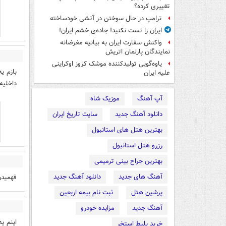
تغییری کرده؟
ترامپ در حال سوختن در آتشی خودساخته
ایران را تست نکنید! جاده‌ی خشم ایران!
واکنش سفارت ایران به بیانیه مغرضانه
نمایندگان پارلمان اتریش
یاوه‌گویی تولیدکننده موشک کروز اوکراینی
بازم ی
علیه ایران
داخلیه
آپ آهنگ
موزیک شاه
دانلود آهنگ جدید
سایت تاریخ ایران
بهترین هتل های استانبول
رزرو هتل استانبول
بهترین جراح بینی ترمیمی
آهنگ های جدید
دانلود آهنگ جدید
فهمیدن
پرشین هتل
ثبت نام بیمه اربعین
آهنگ جدید
مزایده خودرو
اینم یه شگردجدی
خرید بلیط استخر