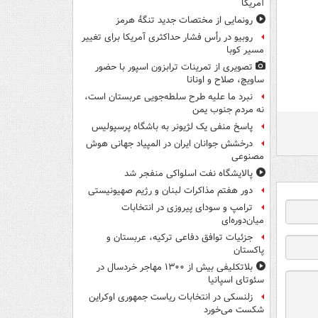
آمریکا
رونمایی از مختصات جدید تنگۀ هرمز
روبیو در رأس فشار حداکثری آمریکا برای تغییر
مسیر کوبا
تصویری از تمرینات ترابزون اسپور با حضور
ساویچ، صلاح و اونانا
نبرد ما علیه طرح سلطه‌جویی عربستان است،
نه مردم جنوب یمن
پاسخ منفی یک لژیونر به باشگاه پرسپولیس
درخشش جوانان ایران در المپیاد جهانی هوش
مصنوعی
پالایشگاه نفت اسلواکی منفجر شد
دور هفتم مذاکرات لبنان و رژیم صهیونیستی
ترامپ و سودای پیروزی در انتخابات
میان‌دوره‌ای
جزئیات توافق دفاعی ترکیه، عربستان و
پاکستان
بلاتکلیفی بیش از ۱۳۰۰ مهاجر خردسال در
سئوتای اسپانیا
زلنسکی در انتخابات ریاست جمهوری اوکراین
شکست می‌خورد