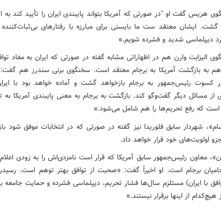
 هریس گفت او "در صورتی که آمریکا بتواند پایبندی ایران را تأیید کند به ا
 گشت. ایشان معتقد ست ما بایستی برای مبارزه با رفتارهای بی‌ثبات‌کننده ا
رد دیپلماسی شدید و فشرده شویم.»
ی الیزابت وارن هم در اظهاراتی مشابه گفته در صورتی که ایران به مفاد توافق
 هم به بازگشت آمریکا به برجام معتقد است. سخنگوی برنی سندرز هم گفت: 
 کسوت رئیس‌جمهور به برجام بازخواهد گشت و آماده خواهد بود با ایرا
ی از مسائل دیگر گفت‌وگو کند. بازگشت به برجام به معنی پایبندی آمریکا به 
 است که رفع تحریم‌ها را هم شامل می‌شود.»
م»، شهردار سابق فلوریدا نیز گفته در صورتی که در انتخابات موفق شود با
جزو اولویت‌های خود قرار خواهد داد.
ن»، معاون رئیس‌جمهور سابق آمریکا که قرار است نامزدی‌اش را به زودی اعلام
امیان برجام است. او اخیراً گفت: «صحبت از توافق بهتر توهم است. رسیدن
فق با ایران) مستلزم سال‌ها فشار تحریم‌، دیپلماسی فشرده و حمایت جامعه بین
 هیچ‌کدام از اینها برقرار نیستند.»