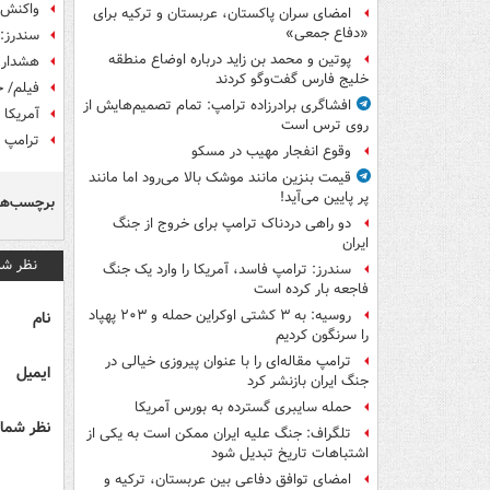
واکنش 
امضای سران پاکستان، عربستان و ترکیه برای
«دفاع جمعی»
سندرز: 
پوتین و محمد بن زاید درباره اوضاع منطقه
هشدار 
خلیج فارس گفت‌وگو کردند
فیلم/ خ
افشاگری برادرزاده ترامپ: تمام تصمیم‌هایش از
آمریکا ۱۴ شخص و ۱۷ نهاد را در ارتباط با ایران تحریم کرد
روی ترس است
ترامپ م
وقوع انفجار مهیب در مسکو
قیمت بنزین مانند موشک بالا می‌رود اما مانند
پر پایین می‌آید!
برچسب‌ها
دو راهی دردناک ترامپ برای خروج از جنگ
ایران
نظر شم
سندرز: ترامپ فاسد، آمریکا را وارد یک جنگ
فاجعه بار کرده است
روسیه: به ۳ کشتی اوکراین حمله و ۲۰۳ پهپاد
نام
را سرنگون کردیم
ترامپ مقاله‌ای را با عنوان پیروزی خیالی در
ایمیل
جنگ ایران بازنشر کرد
حمله سایبری گسترده به بورس آمریکا
نظر شما 
تلگراف: جنگ علیه ایران ممکن است به یکی از
اشتباهات تاریخ تبدیل شود
امضای توافق دفاعی بین عربستان، ترکیه و