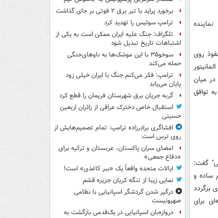
برخورد پراید با تیر برق ۲ فوتی بر جای گذاشت
ترامپ سوئیس را تهدید کرد
نماینده
تلگراف: جنگ علیه ایران ممکن است به یکی از
اشتباهات تاریخ تبدیل شود
فوذ روی
سوخو۳۵ با این موشک‌ها به ناوهای‌جنگی
حمله می‌کند
لمانیتور
ترامپ: فکر می‌کنم جنگ با ایران خیلی زود
در میان
پایان می‌یابد
به توافق
گربه جریان برق شهرستان فریمان را قطع کرد
استقبال خاص دخترک عراقی از زائران اربعین
حسینی
افشاگری برادرزاده ترامپ: تمام تصمیم‌هایش از
روی ترس است
امضای سران پاکستان، عربستان و ترکیه برای
«دفاع جمعی»
ی" گفت:
ایالات متحده واقعاً یک «ببر کاغذی» است!
 ساده و
نمایی زیبا از تنگه کریان جزیره قشم
ی برگردد
درگیر شدن گردشگر اسپانیایی با نظامی
ای برای
صهیونیست
دروازه‌بان اسپانیایی در یک‌قدمی بازگشت به