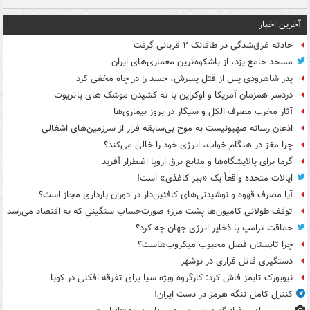
آخرین اخبار
حادثه غرق‌شدگی در طاقانک ۲ قربانی گرفت
مسجد جامع یزد، از باشکوه‌ترین معماری‌های ایران
پدر شاهرودی پس از قتل پسرش، جسد را در چاه مخفی کرد
دردسر همزمان آمریکا و اوکراین با ته کشیدن موشک های پاتریوت
آثار مخرب مصرف الکل و سیگار در بروز بیماری‌ها
اذعان رسانه صهیونیست به موج بی‌سابقه فرار از سرزمین‌های اشغالی
چرا مغز در هنگام خواب، انرژی خود را خالی می‌کند؟
گرما برای پالایشگاه‌ها و منابع برق اروپا اضطرار آفرید
ایالات متحده واقعاً یک «ببر کاغذی» است!
آیا مصرف قهوه و نوشیدنی‌های کافئین‌دار در دوران بارداری مجاز است؟
توقف طولانی کامیون‌ها پشت مرز؛ صورت‌حساب سنگینی که به اقتصاد می‌رسد
حماقت ترامپ با ذخایر انرژی جهان چه کرد؟
چرا تابستان فصل محبوب میکروب‌هاست؟
دستگیری قاتل فراری در نوشهر
نیویورک تایمز فاش کرد: کارگروه ویژه سیا برای تفرقه افکنی در کوبا
کنترل کامل تنگه هرمز در دست ایران!