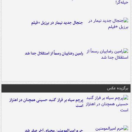
جنجال جدید نیمار در برزیل +فیلم
رامین رضاییان رسماً از استقلال جدا شد
برگزیده عکس
پرچم سیاه بر فراز گنبد حسینی همچنان در اهتزاز
است
حرم امیرالمومنین محیای آخر صفر شد