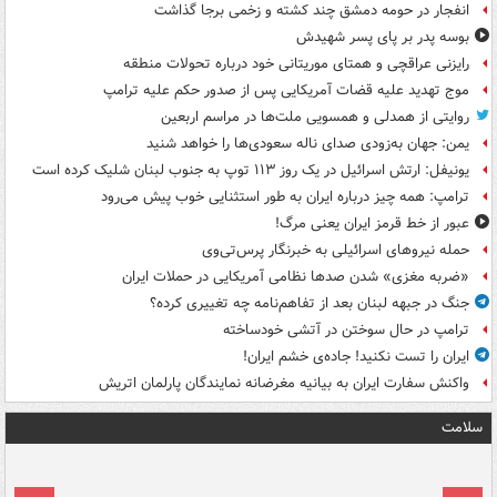
انفجار در حومه دمشق چند کشته و زخمی برجا گذاشت
بوسه‌ پدر بر پای پسر شهیدش
رایزنی عراقچی و همتای موریتانی خود درباره تحولات منطقه
موج تهدید علیه قضات آمریکایی پس از صدور حکم علیه ترامپ
روایتی از همدلی و همسویی ملت‌ها در مراسم اربعین
یمن: جهان به‌زودی صدای ناله سعودی‌ها را خواهد شنید
یونیفل: ارتش اسرائیل در یک روز ۱۱۳ توپ به جنوب لبنان شلیک کرده است
ترامپ: همه چیز درباره ایران به طور استثنایی خوب پیش می‌رود
عبور از خط قرمز ایران یعنی مرگ!
حمله نیروهای اسرائیلی به خبرنگار پرس‌تی‌وی
«ضربه مغزی» شدن صدها نظامی آمریکایی در حملات ایران
جنگ در جبهه لبنان بعد از تفاهم‌نامه چه تغییری کرده؟
ترامپ در حال سوختن در آتشی خودساخته
ایران را تست نکنید! جاده‌ی خشم ایران!
واکنش سفارت ایران به بیانیه مغرضانه نمایندگان پارلمان اتریش
سلامت
ت