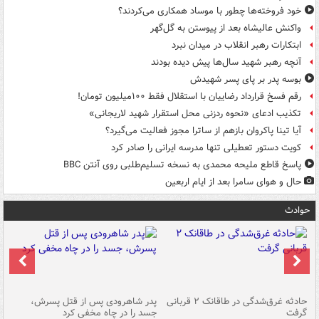
خود فروخته‌ها چطور با موساد همکاری می‌کردند؟
واکنش عالیشاه بعد از پیوستن به گل‌گهر
ابتکارات رهبر انقلاب در میدان نبرد
آنچه رهبر شهید سال‌ها پیش دیده بودند
بوسه‌ پدر بر پای پسر شهیدش
رقم فسخ قرارداد رضاییان با استقلال فقط ۱۰۰میلیون تومان!
تکذیب ادعای «نحوه ردزنی محل استقرار شهید لاریجانی»
آیا تینا پاکروان بازهم از ساترا مجوز فعالیت می‌گیرد؟
کویت دستور تعطیلی تنها مدرسه ایرانی را صادر کرد
پاسخ قاطع ملیحه محمدی به نسخه تسلیم‌طلبی روی آنتن BBC
حال و هوای سامرا بعد از ایام اربعین
حوادث
شته
حادثه غرق‌شدگی در طاقانک ۲ قربانی
پدر شاهرودی پس از قتل پسرش،
دس
گرفت
جسد را در چاه مخفی کرد