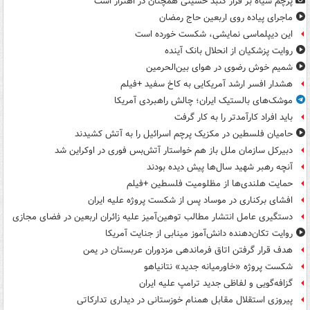
پرچم سیاه بر فراز گنبد حسینی همچنان در اهتزاز است
ماجرای پیاده روی اربعین حاج رمضان
این دیپلماسی نمایشی، شکست خورده است
روایت پزشکیان از انحلال بانک آینده
شمیم خوش رضوی در هوای بین‌الحرمین
هشدار افسر ارشد آمریکایی به کاخ سفید +فیلم
موشک‌های بالستیک ایران؛ چالش راهبردی آمریکا
باید افراد کارآمدتر را به کار گرفت
حامیان فلسطین در مکزیک پرچم اسرائیل را به آتش کشیدند
دبیرکل سازمان ملل باز هم خواستار آتش‌بس فوری در اوکراین شد
آنچه رهبر شهید سال‌ها پیش دیده بودند
حمایت هلندی‌ها از مظلومیت فلسطین +فیلم
افشای برکناری در موساد پس از شکست پروژه علیه ایران
دستگیری عامل انتشار مطالب توهین‌آمیز علیه زائران اربعین در فضای مجازی
روایت تکان‌دهنده دانش‌آموز مینابی از جنایت آمریکا
هدف قرار گرفتن اتاق‌ فرماندهی مزدوران عربستان در یمن
شکست پروژه «خاورمیانه جدید» نتانیاهو
گزافه‌گویی و لفاظی جدید ترامپ علیه ایران
پیروزی استقلال مقابل همنام خوزستانی در دیداری تدارکاتی