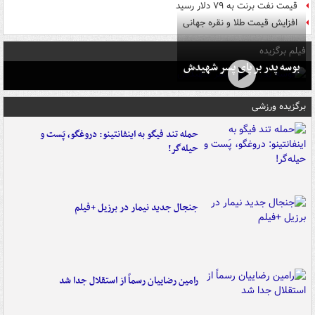
قیمت نفت برنت به ۷۹ دلار رسید
افزایش قیمت طلا و نقره جهانی
فیلم برگزیده
بوسه‌ پدر بر پای پسر شهیدش
برگزیده ورزشی
حمله تند فیگو به اینفانتینو: دروغگو، پَست‌ و
حیله‌گر!
جنجال جدید نیمار در برزیل +فیلم
رامین رضاییان رسماً از استقلال جدا شد