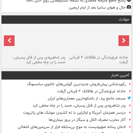
پاسخ قاطع ملیحه محمدی به نسخه تسلیم‌طلبی روی آنتن BBC
حال و هوای سامرا بعد از ایام اربعین
حوادث
شته
حادثه غرق‌شدگی در طاقانک ۲ قربانی
پدر شاهرودی پس از قتل پسرش،
دس
گرفت
جسد را در چاه مخفی کرد
آخرین اخبار
رکوردشکنی پیش‌فروش جدیدترین گوشی‌های تاشوی سامسونگ
حادثه غرق‌شدگی در طاقانک ۲ قربانی گرفت
مسجد جامع یزد، از باشکوه‌ترین معماری‌های ایران
پدر شاهرودی پس از قتل پسرش، جسد را در چاه مخفی کرد
دردسر همزمان آمریکا و اوکراین با ته کشیدن موشک های پاتریوت
آثار مخرب مصرف الکل و سیگار در بروز بیماری‌ها
اذعان رسانه صهیونیست به موج بی‌سابقه فرار از سرزمین‌های اشغالی