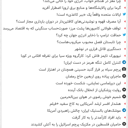
چرا مغز در هنگام خواب، انرژی خود را خالی می‌کند؟
گرما برای پالایشگاه‌ها و منابع برق اروپا اضطرار آفرید
ایالات متحده واقعاً یک «ببر کاغذی» است!
آیا مصرف قهوه و نوشیدنی‌های کافئین‌دار در دوران بارداری مجاز است؟
توقف طولانی کامیون‌ها پشت مرز؛ صورت‌حساب سنگینی که به اقتصاد می‌رسد
حماقت ترامپ با ذخایر انرژی جهان چه کرد؟
چرا تابستان فصل محبوب میکروب‌هاست؟
دستگیری قاتل فراری در نوشهر
نیویورک تایمز فاش کرد: کارگروه ویژه سیا برای تفرقه افکنی در کوبا
کنترل کامل تنگه هرمز در دست ایران!
پرچم سیاه بر فراز گنبد حسینی همچنان در اهتزاز است
ماجرای پیاده روی اربعین حاج رمضان
این دیپلماسی نمایشی، شکست خورده است
روایت پزشکیان از انحلال بانک آینده
شمیم خوش رضوی در هوای بین‌الحرمین
هشدار افسر ارشد آمریکایی به کاخ سفید +فیلم
موشک‌های بالستیک ایران؛ چالش راهبردی آمریکا
باید افراد کارآمدتر را به کار گرفت
حامیان فلسطین در مکزیک پرچم اسرائیل را به آتش کشیدند