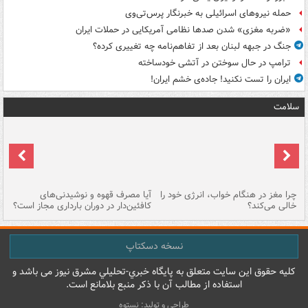
حمله نیروهای اسرائیلی به خبرنگار پرس‌تی‌وی
«ضربه مغزی» شدن صدها نظامی آمریکایی در حملات ایران
جنگ در جبهه لبنان بعد از تفاهم‌نامه چه تغییری کرده؟
ترامپ در حال سوختن در آتشی خودساخته
ایران را تست نکنید! جاده‌ی خشم ایران!
سلامت
ت
چرا مغز در هنگام خواب، انرژی خود را
آیا مصرف قهوه و نوشیدنی‌های
چر
خالی می‌کند؟
کافئین‌دار در دوران بارداری مجاز است؟
می
نسخه دسکتاپ
کليه حقوق اين سايت متعلق به پایگاه خبري-تحليلي مشرق نيوز می باشد و
استفاده از مطالب آن با ذکر منبع بلامانع است.
طراحی و تولید: نستوه