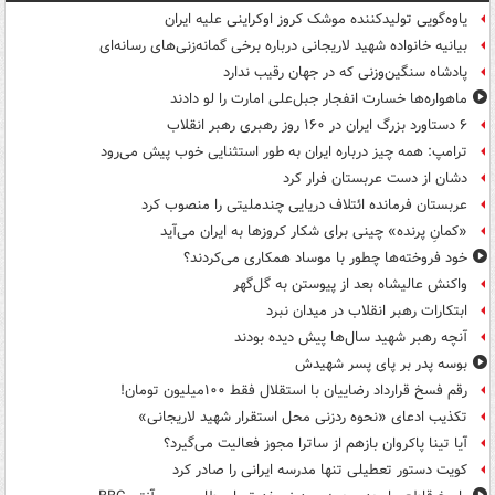
یاوه‌گویی تولیدکننده موشک کروز اوکراینی علیه ایران
بیانیه خانواده شهید لاریجانی درباره برخی گمانه‌زنی‌های رسانه‌ای
پادشاه سنگین‌وزنی که در جهان رقیب ندارد
ماهواره‌ها خسارت انفجار جبل‌علی امارت را لو دادند
۶ دستاورد بزرگ ایران در ۱۶۰ روز رهبری رهبر انقلاب
ترامپ: همه چیز درباره ایران به طور استثنایی خوب پیش می‌رود
دشان از دست عربستان فرار کرد
عربستان فرمانده ائتلاف دریایی چندملیتی را منصوب کرد
«کمانِ پرنده» چینی برای شکار کروزها به ایران می‌آید
خود فروخته‌ها چطور با موساد همکاری می‌کردند؟
واکنش عالیشاه بعد از پیوستن به گل‌گهر
ابتکارات رهبر انقلاب در میدان نبرد
آنچه رهبر شهید سال‌ها پیش دیده بودند
بوسه‌ پدر بر پای پسر شهیدش
رقم فسخ قرارداد رضاییان با استقلال فقط ۱۰۰میلیون تومان!
تکذیب ادعای «نحوه ردزنی محل استقرار شهید لاریجانی»
آیا تینا پاکروان بازهم از ساترا مجوز فعالیت می‌گیرد؟
کویت دستور تعطیلی تنها مدرسه ایرانی را صادر کرد