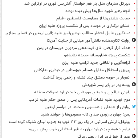
دبیرکل سازمان ملل باز هم خواستار آتش‌بس فوری در اوکراین شد
آنچه رهبر شهید سال‌ها پیش دیده بودند
حمایت هلندی‌ها از مظلومیت فلسطین +فیلم
افشای برکناری در موساد پس از شکست پروژه علیه ایران
دستگیری عامل انتشار مطالب توهین‌آمیز علیه زائران اربعین در فضای مجازی
روایت تکان‌دهنده دانش‌آموز مینابی از جنایت آمریکا
هدف قرار گرفتن اتاق‌ فرماندهی مزدوران عربستان در یمن
شکست پروژه «خاورمیانه جدید» نتانیاهو
گزافه‌گویی و لفاظی جدید ترامپ علیه ایران
پیروزی استقلال مقابل همنام خوزستانی در دیداری تدارکاتی
انفجار در حومه دمشق چند کشته و زخمی برجا گذاشت
بوسه‌ پدر بر پای پسر شهیدش
رایزنی عراقچی و همتای موریتانی خود درباره تحولات منطقه
موج تهدید علیه قضات آمریکایی پس از صدور حکم علیه ترامپ
روایتی از همدلی و همسویی ملت‌ها در مراسم اربعین
یمن: جهان به‌زودی صدای ناله سعودی‌ها را خواهد شنید
یونیفل: ارتش اسرائیل در یک روز ۱۱۳ توپ به جنوب لبنان شلیک کرده است
ترامپ: همه چیز درباره ایران به طور استثنایی خوب پیش می‌رود
عبور از خط قرمز ایران یعنی مرگ!