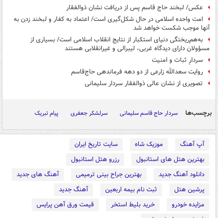
عکس/ لبخند حاج قاسم پس از دریافت نشان ذوالفقار
امت واحده اسلامی در حال شکل‌گیری است/ اعتماد به کفار و لبخند زدن به
آنها موجب شکست خواهد شد
به‌هم‌ریختگی دنیای استکبار از نتایج انقلاب اسلامی است/ بسیاری از
مسؤولان دارای دیدگاه غربی، لیبرالی و غیرانقلابی هستند
سردارِ ثبات و امنیت
روایت سعدالله زارعی از دو دهه فرماندهی حاج‌قاسم
تصویری از نشان عالی ذوالفقار سردار سلیمانی
برچسب‌ها
سردار حاج قاسم سلیمانی
سرلشکر جعفری
پیام تبریک
آپ آهنگ
موزیک شاه
سایت تاریخ ایران
بهترین هتل های استانبول
رزرو هتل استانبول
دانلود آهنگ جدید
بهترین جراح بینی ترمیمی
آهنگ های جدید
پرشین هتل
ثبت نام بیمه اربعین
آهنگ جدید
مزایده خودرو
خرید بلیط استخر
قیمت ورق آهن پرایس