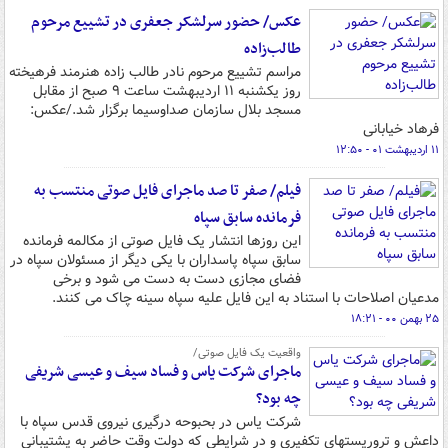
عکس/ حضور سرلشکر جعفری در تشییع مرحوم
طالب‌زاده
مراسم تشییع مرحوم نادر طالب زاده هنرمند فرهیخته
روز یکشنبه ۱۱ اردیبهشت ساعت ۹ صبح از مقابل
مسجد بلال سازمان صداوسیما برگزار شد./عکس:
فرهاد خیابانی
۱۱ اردیبهشت ۰۱ - ۱۲:۵۰
فیلم/ صفر تا صد ماجرای فایل صوتی منتسب به
فرمانده سابق سپاه
این روزها انتشار یک فایل صوتی از مکالمه فرمانده
سابق سپاه پاسداران با یکی دیگر از مسئولان سپاه در
فضای مجازی دست به دست می شود و برخی
مدعیان اصلاحات با استناد به این فایل علیه سپاه سینه چاک می کنند.
۲۵ بهمن ۰۰ - ۱۸:۲۱
واقعیت یک فایل صوتی/
ماجرای شرکت یاس و فساد سیف و عیسی شریفی
چه بود؟
شرکت یاس در بحبوحه درگیری نیروی قدس سپاه با
داعش و تروریستهای تکفیری و در شرایطی که دولت وقت حاضر به پشتیبانی