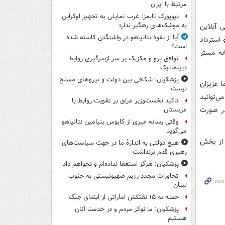
مرتبط با ایران
نیویورک تایمز: غرب تمایلی به تجهیز اوکراین
به موشک‌های رهگیر ندارد
ی آنلاین
آیا از نفوذ نتانیاهو در واشنگتن کاسته شده
 استرداد
است؟
نه مستر
توافق پرو و مکزیک بر سر ازسرگیری روابط
دیپلماتیک
پزشکیان: شکافی بین دولت و نیروهای مسلح
ا عزیزان
نیست
‌توانید
تاکید نخست‌وزیر عراق بر تقویت روابط با
در صورت
عربستان
وقتی رسانه عبری از کابوس بنیامین نتانیاهو
می‌گوید
 از بخش
هیچ دولتی به اندازۀ ما در جهت سیاست‌های
رهبری قدم برنداشت
پزشکیان: هرگز استعفا نداده‌ام و نخواهم داد
تجاوزات مجدد رژیم صهیونیستی به جنوب
لبنان
حمله به ۱۵ نفتکش‌ اماراتی از ابتدای جنگ
پزشکیان: ما نوکر مردم و در خدمت آنان
هستیم