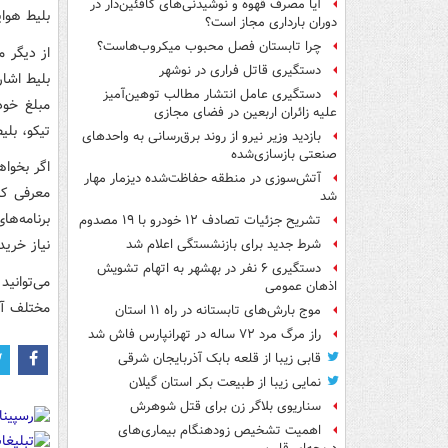
آیا مصرف قهوه و نوشیدنی‌های کافئین‌دار در
بلیط هواپ
دوران بارداری مجاز است؟
چرا تابستان فصل محبوب میکروب‌هاست؟
از دیگر م
دستگیری قاتل فراری در نوشهر
بلیط اشار
دستگیری عامل انتشار مطالب توهین‌آمیز
مبلغ خود
علیه زائران اربعین در فضای مجازی
تیکو، بلی
بازدید وزیر نیرو از روند برق‌رسانی به واحدهای
صنعتی بازسازی‌شده
اگر بخواه
آتش‌سوزی در منطقه حفاظت‌شده دیزمار مهار
معرفی کن
شد
برنامه‌ه
تشریح جزئیات تصادف ۱۲ خودرو با ۱۹ مصدوم
نیاز خرید
شرط جدید برای بازنشستگی اعلام شد
دستگیری ۶ نفر در بهشهر به اتهام تشویش
می‌توانی
اذهان عمومی
مختلف آن 
موج بارش‌های تابستانه در راه ۱۱ استان
راز مرگ مرد ۷۲ ساله در تهرانپارس فاش شد
قابی زیبا از قلعه بابک آذربایجان شرقی
نمایی زیبا از طبیعت بکر استان گیلان
سناریوی بلاگر زن برای قتل شوهرش
اهمیت تشخیص زودهنگام بیماری‌های