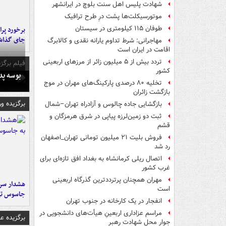
شهادت پلیس اهل سنت بلوچ در ایرانشهر
موتورسیکلت‌ها پشت درِ طرح ترافیک
طوفان ۱۱۵ کیلومتری در سیستان
جای گذا
مهاجرانی: شرط تداوم یارانه نقدی و کالابرگ
اقامت در ایران است
تردد بیش از ۵ میلیون زائر از مرزهای اربعینی
فیلم برگزی
کشور
بوسه‌ پ
تخلیه ۸۰ درصدی پارکینگ‌های مهران در موج
بازگشت زائران
برگزیده و
بازگشایی جاده چالوس و آزادراه تهران–شمال
ثبت دو زمین‌لرزه پیاپی در شرق هرمزگان و
قشم
فروش بلیت ۲۱ میلیون تومانی تهران_اصفهان
رد شد
اتصال ریلی کرمانشاه به بغداد افق تازه‌ای برای
غرب کشور
مهران همچنان پرترددترین گذرگاه اربعینی
هشدار سرم
است
جاسوس تی
انفجار در یک کارخانه در جنوب تهران
مراسم عزاداری اربعینِ هیأت‌های دانشجویی در
برگزیده 
جوار محل شهادت رهبر