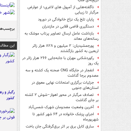
دریچه‌ای قلب
ناگفته‌هایی از آمپول های لاغری؛ از عوارض
مرگبار تا زیبایی
پایان تلخ یک نزاع خانوادگی در دورود
دستگیری قاضی قلابی در مازندران
برچسب‌ها
بازداشت عامل ارسال تصاویر پرتاب موشک به
رسانه‌های معاند
این مطالب
پورجمشیدیان: ۲ میلیون و ۸۲۸ هزار زائر
اربعین به کشور بازگشتند
رکوردشکنی مهران با جابه‌جایی ۲۶۶ هزار زائر در
یک روز
انفجار در جایگاه CNG صحنه یک کشته و سه
مصدوم برجا گذاشت
جزئیات برگزاری امتحانات نهایی معوق در
استان‌های جنوبی
رگبار و رع
تصادف مرگبار در محور اهواز–شوش ۲ کشته
کشور
بر جای گذاشت
آخرین وضعیت مصدومان شهرک شمس‌آباد
اجرای پزشک خانواده در ۶۴ شهر کشور تا
شهریورماه
سارق کابل برق بر اثر برق‌گرفتگی جان باخت