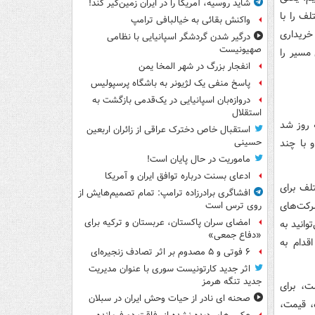
شاید روسیه، آمریکا را در ایران زمین‌گیر کند!
ف را با
واکنش بقائی به خیالبافی ترامپ
خریداری
درگیر شدن گردشگر اسپانیایی با نظامی
صهیونیست
 مسیر را
انفجار بزرگ در شهر المخا یمن
پاسخ منفی یک لژیونر به باشگاه پرسپولیس
دروازه‌بان اسپانیایی در یک‌قدمی بازگشت به
استقلال
 روز شد
استقبال خاص دخترک عراقی از زائران اربعین
 با چند
حسینی
ماموریت در حال پایان است!
ادعای بسنت درباره توافق ایران و آمریکا
لف برای
افشاگری برادرزاده ترامپ: تمام تصمیم‌هایش از
رکت‌های
روی ترس است
امضای سران پاکستان، عربستان و ترکیه برای
وانید به
«دفاع جمعی»
قدام به
۶ فوتی و ۵ مصدوم بر اثر تصادف زنجیره‌ای
اثر جدید کارتونیست سوری با عنوان مدیریت
جدید تنگه هرمز
ت، برای
صحنه ای نادر از حیات وحش ایران در سبلان
، قیمت،