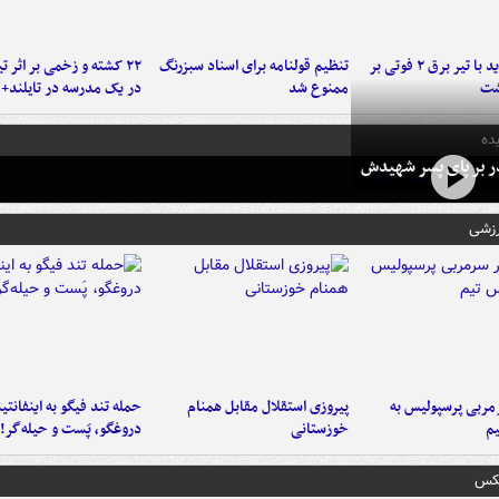
برخورد پراید با تیر برق ۲ فوتی بر
تنظیم قولنامه برای اسناد سبزرنگ
۲۲ کشته و زخمی بر اثر ت
شت
ممنوع شد
در یک مدرسه در تایلند+ 
ده
در بر پای پسر شهیدش
رزشی
ربی پرسپولیس به
پیروزی استقلال مقابل همنام
حمله تند فیگو به اینفانتین
م
خوزستانی
دروغگو، پَست‌ و حیله‌گر!
عکس