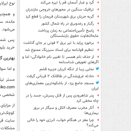
گرد و غبار آسمان قم را تیره می‌کند
نوع ایرلا
ترافیک سنگین در محورهای خروجی مازندران
و همچنین
گربه جریان برق شهرستان فریمان را قطع کرد
مانده، س
رگبار و رعدوبرق در راه شمال کشور
می‌شود.
پاسخ تأمین‌اجتماعی به زمان پرداخت
مابه‌التفاوت حقوق بازنشستگان
پس شما د
برخورد پراید با تیر برق ۲ فوتی بر جای گذاشت
خرید بلیط
تنظیم قولنامه برای اسناد سبزرنگ ممنوع شد
از حذف نام همسر تا تغییر نام خانوادگی؛ اما و
بهترین گز
اگرهای تعویض شناسنامه
و اما سوا
نمایی زیبا از تنگه کریان جزیره قشم
حادثه غرق‌شدگی در طاقانک ۲ قربانی گرفت
مستر تیکو
مسجد جامع یزد، از باشکوه‌ترین معماری‌های
iko.com
ایران
شخصی می‌ت
پدر شاهرودی پس از قتل پسرش، جسد را در
چاه مخفی کرد
از مزایا
آثار مخرب مصرف الکل و سیگار در بروز
کوچک‌تری
بیماری‌ها
سایت قرا
چرا مغز در هنگام خواب، انرژی خود را خالی
می‌کند؟
مشکلات خو