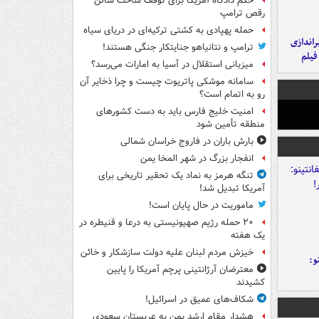
حکم دادگاه آمریکا برای توقف ساخت سالن
رقص ترامپ
حمله پهپادی به کشتی ترکیه‌ای در دریای سیاه
یراندازی
ترامپ و نتانیاهو جنایتکار جنگی هستند!
فیلم
میزبانی استقلال در آسیا به امارات می‌رسد؟
سامانه موشکی پاتریوت چیست و چرا ذخایر آن
رو به اتمام است؟
امنیت خلیج فارس باید به دست کشورهای
منطقه تأمین شود
بارش باران در فاروج خراسان شمالی
انفجار بزرگ در شهر المخا یمن
تنگه هرمز به نماد یک تحقیر تاریخی برای
آمریکا تبدیل شد!
ماموریت در حال پایان است!
۲۰ حمله رژیم صهیونیستی به درعا و قنیطره در
یک هفته
خیزش مردم لبنان علیه دولت سازشکار و خائن
و:
معترضان آرژانتینی پرچم آمریکا را پایین
کشیدند
شکاف‌های عمیق در اسرائیل!
هشدار مقام ارشد یمن به عربستان سعودی