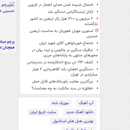
احتمال شنیده شدن صدای انفجار در قزوین
اراذل اینستاگرامی دستگیر شد
۲ میلیون و ۳۰۰ هزار زائر اربعین به کشور
بازگشتند
استوری مهران غفوریان به مناسبت اربعین
حسینی
پرچم سیاه
اجتماع خون‌خواهی آقای شهید ایران
همچنان در
ترافیک سنگین در چالوس و تردد روان در
محورهای منتهی به پایانه‌های مرزی
کشف ۱۹۲ تن برنج احتکارشده در بندرعباس
دستگیری اعضای باند کلاهبرداری ۲ هزار
میلیاردی در تهران
بزرگترین معایب پاوربانک‌های قابل حمل
«طلق» در سند مالکیت به چه معناست؟
آپ آهنگ
موزیک شاه
دانلود آهنگ جدید
سایت تاریخ ایران
بهترین هتل های استانبول