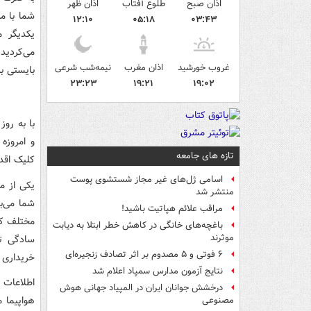
اذان صبح
طلوع آفتاب
اذان ظهر
شما با م
۱۲:۱۰
۰۵:۱۸
۰۳:۴۳
یکدیگر م
می‌کردید.
غروب خورشید
اذان مغرب
نیمه‌شب شرعی
بایستی ب
۲۳:۲۳
۱۹:۲۱
۱۹:۰۲
با به رو
و امروزه
تازه های جامعه
کلیک اقدا
اسامی ژل‌های غیر مجاز شستشوی پوست
یکی از م
منتشر شد
شما می‌ب
مراقب علائم هپاتیت باشید!
مختلف که 
باغچه‌های خانگی در کاهش خطر ابتلا به دیابت
موثرند
سادگی تم
۶ فوتی و ۵ مصدوم بر اثر تصادف زنجیره‌ای
خریداری ن
نتایج آزمون مدارس سمپاد اعلام شد
اطلاعات 
درخشش جوانان ایران در المپیاد جهانی هوش
هواپیما
مصنوعی