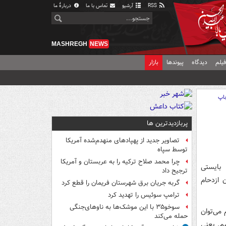
RSS
آرشیو
تماس با ما
دربارهٔ ما
MASHREGH
NEWS
یلم
دیدگاه
پیوندها
بازار
اپ
پربازدیدترین ها
تصاویر جدید از پهپادهای منهدم‌شده آمریکا
توسط سپاه
چرا محمد صلاح ترکیه را به عربستان و آمریکا
 بایستی
ترجیح داد
 ازدحام
گربه جریان برق شهرستان فریمان را قطع کرد
ترامپ سوئیس را تهدید کرد
سوخو۳۵ با این موشک‌ها به ناوهای‌جنگی
می‌توان
حمله می‌کند
م. یعنی