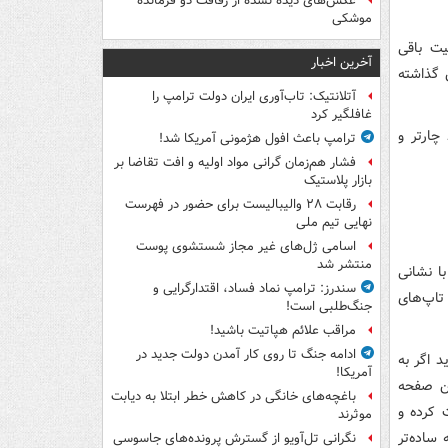
عکس‌های دیده نشده از رفاقت دو فرمانده‌
موشکی
یت باقی
آخرین اخبار
 گذاشته
آتلانتیک: تاب‌آوری ایران دولت ترامپ را
غافلگیر کرد
چارتر و
ترامپ باعث افول هژمونی آمریکا شد!
فشار هم‌زمان گرانی مواد اولیه و افت تقاضا بر
بازار پلاستیک
رقابت ۲۸ والیبالیست برای حضور در فهرست
نهایی تیم ملی
اسامی ژل‌های غیر مجاز شستشوی پوست
منتشر شد
با نشانی
سندرز: ترامپ نماد فساد، اقتدارگرایی و
تاپ‌های
جنگ‌طلبی است!
مراقب علائم هپاتیت باشید!
ادامه جنگ تا روی کار آمدن دولت جدید در
 اگر به
آمریکا!
ین صفحه
باغچه‌های خانگی در کاهش خطر ابتلا به دیابت
 کرده و
موثرند
 ساده‌تر
نگرانی تل‌آویو از گسترش پرونده‌های جاسوسی