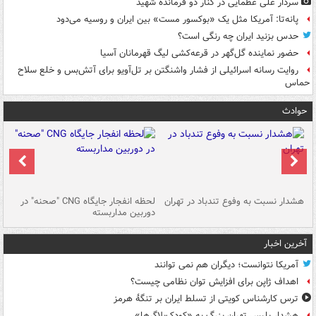
سردار علی عظمایی در کنار دو فرمانده شهید
پانه‌تا: آمریکا مثل یک «بوکسور مست» بین ایران و روسیه می‌دود
حدس بزنید ایران چه رنگی است؟
حضور نماینده گل‌گهر در قرعه‌کشی لیگ قهرمانان آسیا
روایت رسانه اسرائیلی از فشار واشنگتن بر تل‌آویو برای آتش‌بس و خلع سلاح
حماس
حوادث
ای
هشدار نسبت به وفوع تندباد در تهران
لحظه انفجار جایگاه CNG "صحنه" در
دس
دوربین مداربسته
ات
آخرین اخبار
آمریکا نتوانست؛ دیگران هم نمی توانند
اهداف ژاپن برای افزایش توان نظامی چیست؟
ترس کارشناس کویتی از تسلط ایران بر تنگۀ هرمز
هشدار پلیس تهران بزرگ به «کودک‌بلاگرها»