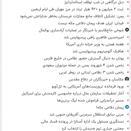
دبل درگاهی در شب توقف استانداردلیژ
ثبت ۲ میلیون و ۹۲۰ هزار تردد در مرز مهران طی ایام اربعین
یمن: تشکیل ائتلاف مانع مجازات عربستان بخاطر جنایاتش نمی‌شود
فیدان: ایران هدف پیمان دفاعی مکه نیست
شوخی حاج‌قاسم با خبرنگار در عملیات آزادسازی بوکمال
امیرحسین طاهری راهی پرسپولیس شد
طعنه همتی به وزیر خزانه داری آمریکا
هافبک آلومینیوم پرسپولیسی شد
یونان به دنبال گسترش حضور نظامی در خلیج فارس
زخمی شدن ۴ شهروند یمنی در حمله مزدوران سعودی
زخمی شدن ۳ نظامی لبنانی در زوطر غربی
عکاسان و خبرنگاران در دفاع مقدس
ورود فرمانده تروریست‌های آمریکایی به تل‌آویو
آغاز تحقیقات سازمان ملل درباره جاسوسی کارمندش برای اسرائیل
مسیر درآمدزایی فراموش شده لیگ برتری‌ها
پیمان دفاعی مکه!
مربی سابق استقلال سرمربی آفریقای جنوبی شد
دستگیری مسئول یک اداره آستارا در پرونده فساد مالی
مجتبی جباری تیم جدیدش را انتخاب کرد