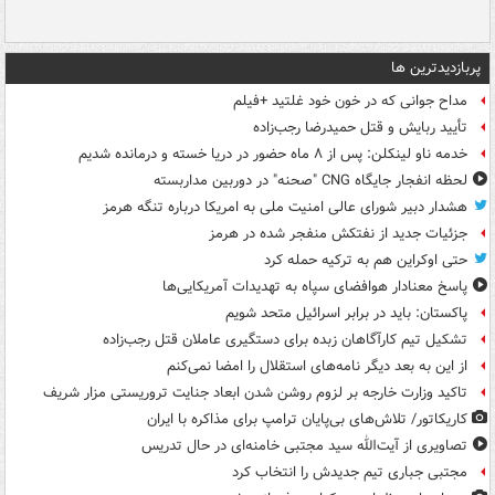
پربازدیدترین ها
مداح جوانی که در خون خود غلتید +فیلم
تأیید ربایش و قتل حمیدرضا رجب‌زاده
خدمه ناو لینکلن: پس از ۸ ماه حضور در دریا خسته و درمانده‌ شدیم
لحظه انفجار جایگاه CNG "صحنه" در دوربین مداربسته
هشدار دبیر شورای عالی امنیت ملی به امریکا درباره تنگه هرمز
جزئیات جدید از نفتکش منفجر شده در هرمز
حتی اوکراین هم به ترکیه حمله کرد
پاسخ معنادار هوافضای سپاه به تهدیدات آمریکایی‌ها
پاکستان: باید در برابر اسرائیل متحد شویم
تشکیل تیم کارآگاهان زبده برای دستگیری عاملان قتل رجب‌زاده
از این به بعد دیگر نامه‌های استقلال را امضا نمی‌کنم
تاکید وزارت خارجه بر لزوم روشن شدن ابعاد جنایت تروریستی مزار شریف
کاریکاتور/ تلاش‌های بی‌پایان ترامپ برای مذاکره با ایران
تصاویری از آیت‌الله سید مجتبی خامنه‌ای در حال تدریس
مجتبی جباری تیم جدیدش را انتخاب کرد