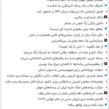
اعتراف جالب یک رسانه آمریکایی به شکست
قرص آزمایشی که می‌تواند درمان HIV را متحول کند
شکار تمساح در مالزی
دلایل پارگی رگ خونی در چشم
توافق مکه برای سعودی امنیت آور نیست!
علل مرگ زنان در ایران؛ بیماری‌های قلبی همچنان در صدر
میدان‌داری یک دهه نودی در بین‌الحرمین
از غزه بگویید...! حتی با یک توییت!
جنگ تاج و تخت در منطقه؛ وقتی اعتماد به آمریکا رنگ می‌بازد
رسانه عبری: نتانیاهو دست به رفتارهای انتحاری انتخاباتی می‌زند
از مظلوم‌نمایی براندازها تا افشای دروغ مراد ویسی
حملات توپخانه‌ای رژیم صهیونیستی به جنوب لبنان
صفار هرندی: تشییع تاریخی رهبر انقلاب تاثیر شگرفی بر صحنه نبرد داشت
توضیحات معاون امنیتی و انتظامی وزیر کشور درباره قتل حمیدرضا رجب زاده
بازتاب پیامدهای جنگ علیه ایران در رسانه‌های جهان
نصب کتیبه‌های دهه پایانی صفر در حرم امام رئوف
افشای نقشه ترور لیونل مسی در جام جهانی ۲۰۲۶
چند نکته درباره توافق مکه!