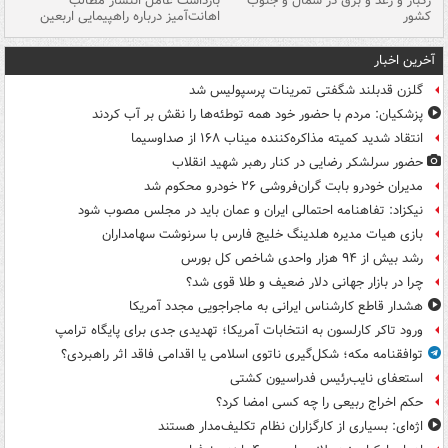
رگبار و رعد و برق در شمال و جنوب
بازداشت عامل انتشار مطالب
کشور
اهانت‌آمیز درباره راهپیمایی اربعین
گر
آخرین اخبار
گلزن قدبلند شگفتی تمرینات پرسپولیس شد
پزشکیان: مردم با حضور خود همه توطئه‌ها را نقش بر آب کردند
انتقاد شدید کمیته مذاکره‌کننده میناب ۱۶۸ از صداوسیما
حضور سرلشکر رضایی در کنار رهبر شهید انقلاب
مدیران خودرو بابت گران‌فروشی ۲۶ خودرو محکوم شد
نیکزاد: تفاهنامه احتمالی ایران و عمان باید در مجلس مصوب شود
بازی هیات مدیره هلدینگ خلیج فارس با سرنوشت سهامداران
رشد بیش از ۹۴ هزار واحدی شاخص کل بورس
چرا در بازار جهانی دلار ضعیف و طلا قوی شد؟
هشدار قاطع کارشناس ایرانی به ماجراجویی مجدد آمریکا
ورود تاکر کارلسون به انتخابات آمریکا؛ تهدیدی جدی برای پایگاه ترامپ
توافقنامه مکه؛ شکل‌گیری ناتوی اسلامی یا اقدامی فاقد اثر راهبردی؟
استعفای نایب‌رئیس فدراسیون کشتی
حکم اخراج ربیعی را چه کسی امضا کرد؟
اژه‌ای: بسیاری از کارگزاران نظام تکلیف‌مدار هستند