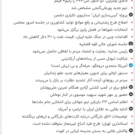
ادعای اوکراین: دو لانچر اس-۴۰۰ را زدیم+ فیلم
تیم جدید پورعلی‌گنجی مشخص شد
پروژه "لیبی‌سازی ایران" سناریوی تکراری دشمن
اصلاح طرح پشتیبانی و رفع موانع تولید کشاورزی در جلسه امروز مجلس
انتخابات شوراها در فصل پاییز برگزار می‌شود
اقدامات چین در جنگ علیه ایران، قیمت نفت را ۳۰ دلار کاهش داد
جلسه شورای عالی قوه قضاییه
رئیس عدلیه: رضایت و اعتماد مردم با لفاظی حاصل نمی‌شود
شکایت لیونل مسی از رسانه‌های آرژانتینی
آمریکا متحدی دروغگو، حیله‌گر و بی ارزش است!
دستور اژه‌ای برای تدوین معیارهای جدید عفو زندانیان
مردم در روزهای آینده آثار تشدید نظارت بر بازار را می‌بینند
قطع برق در کمپ کشتی آزادی هنگام تمرین ملی‌پوشان
حضور پر مهر شهید سپهبد موسوی در کنار نوه‌اش
اعلام اسامی ۲۳ بازیکن تیم جوانان برای انتخابی جام ملت‌ها
کنایه بقایی به تقابل ایران با ترامپ و آمریک
توضیحات اتاق بازرگانی درباره کارت‌های بازرگانی و ارزهای برنگشته
استانداری تهران: طرح طرد اتباع غیرمجاز متوقف نشده است
واکنش بقایی به بستن مدرسه ایرانی در کویت