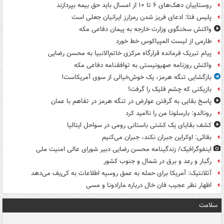
روستاییان دهک‌های ۶ تا ۱۰ از امسال باید حق بیمه بپردازند
پلیس فتا: ادعای فریز شدن رمزارز ایرانیان جعلی است
واکنش سخنگوی وزارت خارجه به پیمان دفاعی مکه
طارمی از لیست المپیاکوس خط خورد
پیام تبریک فرمانده قرارگاه مرکزی خاتم‌الانبیا به محسن رضایی
واکنش روزنامه صهیونیستی به توافقنامه دفاعی مکه
بازگشایی تنگه هرمز، یک خوش‌خیالی از سوی آمریکاست!
بازیکنی که چشم فلیک را گرفت!
پاسخ بقایی به گرفتن عوارض در تنگه هرمز در تفاهم با عمان
رونالدو: بارسلونا من را ناامید کرد
کشف بقایای یک کشتی باستانی رومی در سواحل ایتالیا
بقائی: اوکراین جبران نکند، جبران می‌کنیم
اینفوگرافیک/ زندگینامه محسن رضایی دبیر شورای عالی امنیت‌ ملی
رگبار و رعد و برق در شمال و جنوب کشور
آتلانتیک: آمریکا برای حمله به عمق روسیه اطلاعات به کی‌یف می‌دهد
اظهار نظر عجیب فان خال درباره مارادونا و مسی
سلامت