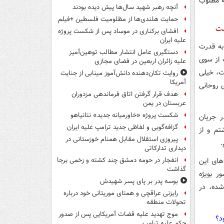
به مطلوب
آنچه رهبر شهید سال‌ها پیش دیده بودند
حمایت هلندی‌ها از مظلومیت فلسطین +فیلم
ست
افشای برکناری در موساد پس از شکست پروژه
علیه ایران
به قدرت
دستگیری عامل انتشار مطالب توهین‌آمیز
 از سوی
علیه زائران اربعین در فضای مجازی
ت، خیلی
روایت تکان‌دهنده دانش‌آموز مینابی از جنایت
آمریکا
 انتخاباتی آقای روحانی
هدف قرار گرفتن اتاق‌ فرماندهی مزدوران
عربستان در یمن
شکست پروژه «خاورمیانه جدید» نتانیاهو
ر جریان
گزافه‌گویی و لفاظی جدید ترامپ علیه ایران
اشتم و از
پیروزی استقلال مقابل همنام خوزستانی در
.
دیداری تدارکاتی
های این
انفجار در حومه دمشق چند کشته و زخمی برجا
گذاشت
ر بویژه
بوسه‌ پدر بر پای پسر شهیدش
شده، در
رایزنی عراقچی و همتای موریتانی خود درباره
تحولات منطقه
موج تهدید علیه قضات آمریکایی پس از صدور
د؟
حکم علیه ترامپ