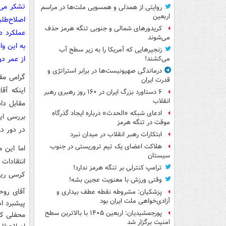
تشکر می‌
روایتی از همدلی و همسویی ملت‌ها در مراسم
اربعین
اصلاح‌طل
کریدورهای شمالی و جنوبی تنگه هرمز حذف
عملکرد د
می‌شوند
به این و
زنجیرهایی که آمریکا را به زیر سطح آب
از عمر دو
می‌کشند!
درماندگی صهیونیست‌ها در برابر استراتژی و
گرامی مق
قدرت ایران
اینکه آق
۶ دستاورد بزرگ ایران در ۱۶۰ روز رهبری رهبر
انقلاب
مقابل دا
ادعای شبکه «الحدث» درباره ایجاد گذرگاه
بررسی ای
موقت در تنگه هرمز
در دور د
ابتکارات رهبر انقلاب در میدان نبرد
هلاکت اعضای یک تیم تروریستی در جنوب
اما این 
سیستان
انتقادات
ترامپ کنترلی بر تنگه هرمز ندارد!
کرسی ریا
وقتی ورزش با معنویت عجین بشه!
پزشکیان: مشروطه نقطه عطف بیداری و
آزادی‌خواهی ملت ایران بود
پیشبرد ا
پورجمشیدیان: اربعین ۱۴۰۵ با بالاترین سطح
محفلی که
امنیت برگزار شد