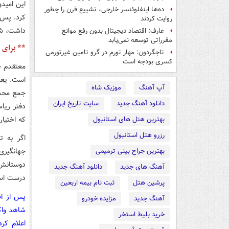
این امیدو
ده‌ها اینفلوئنسر خارجی، تشییع قرن را چطور
کرد. پس 
روایت کردند
داشت، شاه
عارف: اقتصاد دیجیتال بدون رفع موانع
مقرراتی توسعه نمی‌یابد
** برای ا
تاجگردون: مهار تورم در گرو تامین غیرتورمی
کسری بودجه است
معتقدم ح
است. یعن
آپ آهنگ
موزیک شاه
جمع محدو
دانلود آهنگ جدید
سایت تاریخ ایران
دفتر ریا
که اختیار
بهترین هتل های استانبول
رزرو هتل استانبول
اگر به ت
جهانگیری
بهترین جراح بینی ترمیمی
دوستانش م
آهنگ های جدید
دانلود آهنگ جدید
درست اس
پرشین هتل
ثبت نام بیمه اربعین
پس از اظ
آهنگ جدید
مزایده خودرو
شاهد واک
خرید بلیط استخر