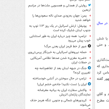
روایتی از همدلی و همسویی ملت‌ها در مراسم
اربعین
یمن: جهان به‌زودی صدای ناله سعودی‌ها را
خواهد شنید
 در سال
یونیفل: ارتش اسرائیل در یک روز ۱۱۳ توپ به
جنوب لبنان شلیک کرده است
ترامپ: همه چیز درباره ایران به طور استثنایی
ج یا شش
خوب پیش می‌رود
د و حتی
عبور از خط قرمز ایران یعنی مرگ!
حمله نیروهای اسرائیلی به خبرنگار پرس‌تی‌وی
«ضربه مغزی» شدن صدها نظامی آمریکایی
ت‌گذاری
در حملات ایران
مداری که
جنگ در جبهه لبنان بعد از تفاهم‌نامه چه
ماس کرد
تغییری کرده؟
ور گفته
ترامپ در حال سوختن در آتشی خودساخته
ایران را تست نکنید! جاده‌ی خشم ایران!
واکنش سفارت ایران به بیانیه مغرضانه
د و آقای
نمایندگان پارلمان اتریش
لت مطرح
کریدورهای شمالی و جنوبی تنگه هرمز حذف
می‌شوند