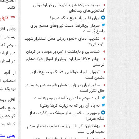
اصلاح‌طلب
بیانیه خانواده شهید لاریجانی درباره برخی
کنند.
گمانه‌زنی‌های رسانه‌ای
** اظهار
ایران آقای بلامنازع تنگه هرمز!
سردار ابن‌الرضا: دست نیروهای مسلح برای
وقتی آقا
پاسخ پُر است
رسیدن آق
تکذیب ادعای «نحوه ردزنی محل استقرار شهید
لاریجانی»
مردم که 
شناسایی و بازداشت ۲۱مزدور موساد در کرمان
تهاتر ۱۶۷۳ میلیارد تومان از اموال شرکت‌های
در استان
تراستی
از آنجا 
آجورلو: ایجاد دوقطبی «جنگ و صلح‌» بازی
دشمن است
سفیر ایران در ژاپن: همان فاجعه هیروشیما در
نزدیک شاه
حال تکرار است
فریاد مردم «فدایی خامنه‌ای بودن» است
آقای روح
به یاد آن روز که به زیارت کربلا رفتی!
جمع باعث
جمهوری اسلامی نه از موشک می‌گذرد، نه از
گروه‌های
تنگه هرمز!
کوتاه مد
پزشکیان: اگر تا امروز مانده‌ایم، به‌خاطر مردم
نجیب ایران است
یعنی ستا