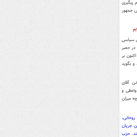
م پیگیری
س جمهور
یم
ل سیاسی
 در حصر
کنون بر
و بگوید
خن آقای
واعظی و
چه میزان
روحانی،
ن جریان
نمی‌کنند. حزب