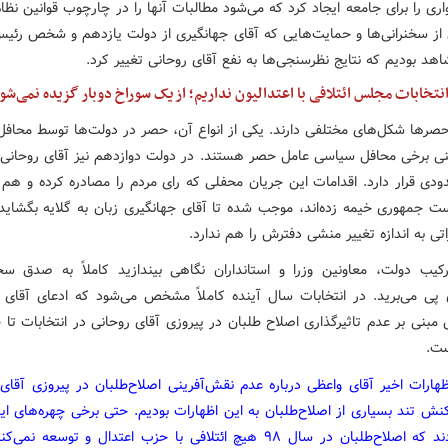
اری را برای جامعه ایجاد کرد که می‌شود مطالبات آنها را در چارچوب قوانین نظا
از سخنرانی‌ها و حمایت‌هایی که آقای جهانگیری از دولت یازدهم و شخص رئی
د بودیم که نتایج نظرسنجی‌ها به نفع آقای روحانی تغییر کرد.
نتخابات مجلس ائتلافی با اعتدالیون نداریم؛ از یک سوراخ دوبار گزیده نمی‌شو
صرها شکل‌های مختلفی دارند. یکی از انواع آن، حصر در دولت‌ها توسط محاف
ی برخی محافل سیاسی عامل حصر هستند. در دولت دوازدهم نیز آقای روحانی
دی قرار دارد. اقدامات این جریان محفلی که رای مردم را مصادره کرده و هم ا
ست جمهوری خیمه زده‌اند، موجب شده تا آقای جهانگیری زبان به گلایه بگشاید 
اتی به اندازه تغییر منشی دفترش را هم ندارد.
رکیب دولت، معاونین وزرا و استانداران نگاهی بیندازید کاملاً به صدق س
 پی می‌برید. در انتخابات سال آینده کاملاً مشخص می‌شود که ادعای آقای 
بنی بر عدم تاثیرگذاری اصلاح طلبان در پیروزی آقای روحانی در انتخابات تا 
ت.
هارات اخیر آقای واعظی درباره عدم نقش‌آفرینی اصلاح‌طلبان در پیروزی آقای 
نش تند بسیاری از اصلاح‌طلبان به این اظهارات بودیم. حتی برخی چهره‌های ای
اعلام کردند که اصلاح‌طلبان در سال ۹۸ هیچ ائتلافی با حزب اعتدال و توسعه 