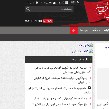
RSS
آرشیو
تماس با ما
دربارهٔ ما
MASHREGH
NEWS
یلم
دیدگاه
پیوندها
بازار
اپ
پربازدیدترین ها
بیانیه خانواده شهید لاریجانی درباره برخی
گمانه‌زنی‌های رسانه‌ای
یاوه‌گویی تولیدکننده موشک کروز اوکراینی
علیه ایران
ماهواره‌ها خسارت انفجار جبل‌علی امارت را لو
دادند
پادشاه سنگین‌وزنی که در جهان رقیب ندارد
گوی این
راز مرگ مرد ۷۲ ساله در تهرانپارس فاش شد