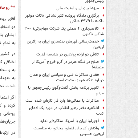
رئیس‌جمهور
** روحانی
مرزهای زبان و امنیت ملی
برگزاری دادگاه پرونده کثیرالشاکی «تات موتور
آقای روحا
تاک» با ۲۹۷۹ شاکی
کلاهبرداری ۴ همتی یک شرکت مهاجرتی؛ ۳۰۰
شاکی تاکنون
ایشان بت
خدمت‌رسانی قهرمان بدنسازی ایران به زائرین
به تمام ت
اربعین
در کشوره
تلاقی دو اراده پولادین در هندسه قدرت
صلح در تنگه هرمز در گرو خروج آمریکا از
منطقه!
به واسطه 
فضای مذاکرات فنی و سیاسی ایران و عمان
به تعهدات
درباره تنگه هرمز، مثبت است
شدت تحت 
تغییر برنامه پخش گفت‌وگوی رئیس‌جمهور با
مردم
اگر اعتما
مذاکرات با عمانی‌ها وارد فاز تازه‌ای شده است
کرده و ک
اطلاعیه دفتر رهبر انقلاب در مورد یک ادعای
روحانی پ
کذب
جریان‌ها
آجورلو: ایران با آمریکا مذاکره‌ای ندارد
واکنش کاربران فضای مجازی به مناسبت
در ارتبا
اربعین حسینی