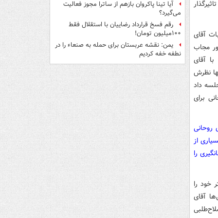
ثیرگذار
آیا تینا پاکروان بازهم از ساترا مجوز فعالیت
می‌گیرد؟
رقم فسخ قرارداد رضاییان با استقلال فقط
۱۰۰میلیون تومان!
بات آقای
یمن: نقشه عربستان برای حمله به صنعاء را در
ور مجاب
نطفه خفه کردیم
با آقای
ها نظرش
لسه داد
نی برای
فع آقای روحانی
یاری از
نگیری را
 خود را
۹ بر اساس نظرسنجی‌ها آقای
اح‌طلبی