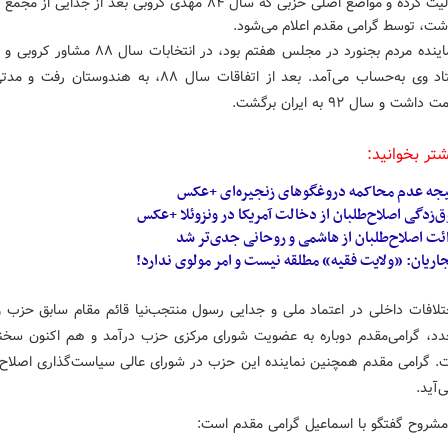
حزب فعالیت کرده و مواضع اصلی حزبی که سال ۸۴ مهدی کروبی بعد از جدایی 
اشت، توسط گرامی مقدم اعلام می‌شود.
وی که نماینده مردم بجنورد در مجلس هفتم بود، در انتخابات 
اصلی ستاد وی به‌حساب می‌آمد. بعد از اتفاقات سال ۸۸، به هندوستا
شت و سال ۹۲ به ایران برگشت.
شتر بخوانید:
یجه عدم محاکمه دروغگوهای زنجیره‌ای +عکس
‌زدگی اصلاح‌طلبان از دخالت آمریکا در ونزوئلا +عکس
ئت اصلاح‌طلبان از هاشمی و روحانی جدی‌تر شد
ریان: «ولایت فقیه» مطلقه نیست و امر مولوی ندارد!
ختلافات داخلی در اعتماد ملی و جدایی رسول منتجب‌نیا قائم مقام سابق حزب و 
دد، گرامی‌مقدم دوباره به عضویت شورای مرکزی حزب درآمد و هم اکنون سخن
 گرامی مقدم همچنین نماینده این حزب در شورای عالی سیاست‌گذاری اصلاح‌ط
آید.
مشروح گفتگو با اسماعیل گرامی مقدم است: