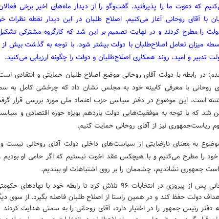
کنیم که دعوت ما را پذیرفتید. گفت‌وگو را از دیدار ماه‌های اخیر برخی فعالا
بان با آقای روحانی آغاز می‌کنیم. اصلاح طلبان در این دیدار نقطه نظرات خود
ولت را مطرح کردند و در نهایت تصمیم بر این شد که کارگروه مشترکی تشکیل
اسطه میزان تعامل اصلاح‌طلبان با دولت بیشتر شود. با توجه به گذشت بیش از 
لت تدبیر و امید، روند همکاری اصلاح‌طلبان و دولت را چگونه ارزیابی می‌کنید.
دم: در رابطه با دولت آقای روحانی موضع اصلاح طلبان حمایتی و انتقادی است
ای روحانی با معرفی کابینه خود به مجلس نشان داد که چرخشی کامل به س
شته است، این موضوع در دفتر سیاسی حزب اعتماد ملی مورد بررسی قرار گرفت
ن شد که با توجه به موفقیت‌هایی دولت یازدهم بویژه حوزه اقتصادی و سیاست
وم ریاست‌جمهوری نیز از آقای روحانی حمایت کنیم.
موضوع به معنای نارضایتی از سیاست‌های داخلی دولت آقای روحانی نیست و 
 خود را مطرح می‌کنیم و با هیچکس عقد اخوت نبستیم که اگر حامی او بودیم و ا
ست جمهوری نشاندیم، چشممان را بر روی اشتباهات او ببندیم.
آقای روحانی پس از پیروزی در انتخابات ۹۶ تلاش کرد تا رابطه خود با نهادهای 
هداف دولت حفظ کند و در همین راستا از اصلاح طلبان فاصله بگیرد. از سوی دی
 دفتر رئیس جمهور را در اختیار دارد، آقای روحانی را به سمتی هدایت کردند ک