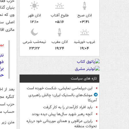
بنیان گذ
اذان صبح
طلوع آفتاب
اذان ظهر
۱۲:۱۰
۰۵:۱۶
۰۳:۴۱
مالزی اقامت دا
غروب خورشید
اذان مغرب
نیمه‌شب شرعی
بی
۲۳:۲۲
۱۹:۲۴
۱۹:۰۴
نت
ذوق
برا
حجا
تازه های سیاست
این دیپلماسی نمایشی، شکست خورده است
بعد از ا
موشک‌های بالستیک ایران؛ چالش راهبردی
کنگره مج
آمریکا
حزب است.
باید افراد کارآمدتر را به کار گرفت
حساب می‌
آنچه رهبر شهید سال‌ها پیش دیده بودند
رایزنی عراقچی و همتای موریتانی خود درباره
متن زیر 
تحولات منطقه