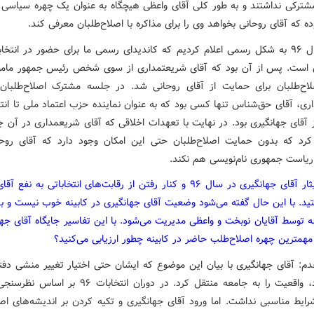
رکی نداشتند و به طور کلی آقای واعظی هیچگاه به عنوان یک چهره سیاسی تا
ه که آقای روحانی بخواهد وی را برای مذاکره با اصلاح‌طلبان معرفی کند.
ما در سال ۹۶ به شکل رسمی اعلام کردیم که کاندیدای رسمی ما برای حضور در انتخا
 است. پس از آن بود که آقای شریعتمداری از سوی شخص رئیس جمهور مام
اح‌طلبان برای حمایت از آقای روحانی شد. در جلسه مشترک اصلاح‌طلبان 
ری، آقای حق‌شناس تنها کسی بود که به عنوان نماینده حزب اعتماد ملی تا انت
 آقای جهانگیری بود. در نهایت با تعهدات اخلاقی که آقای شریعمداری در آن ج
کرد که بدون حمایت اصلاح‌طلبان حتی این امکان وجود دارد که آقای روحا
 ریاست جمهوری نام‌نویسی هم نکند.
شما از ایثار آقای جهانگیری در سال ۹۶ و کنار رفتن از رقابت‌های انتخاباتی به ن
د. با این حال گفته می‌شود وضعیت آقای جهانگیری در کابینه خوب نیست و بس
نه توسط آقایان نوبخت و واعظی مدیریت می‌شود. با این تفاسیر جایگاه آقای جها
مهمترین چهره اصلاح‌طلب حاضر در کابینه چطور ارزیابی می‌کنید؟
دم: آقای جهانگیری با بیان این موضوع که ایشان حتی اختیار تغییر منشی دفتر
هم ندارد، واقعیت را به جامعه منتقل کرد. در دوران انتخابات ۶
رایط مناسبی نداشت. اما ورود آقای جهانگیری و تکیه کردن بر اندیشه‌های اصل