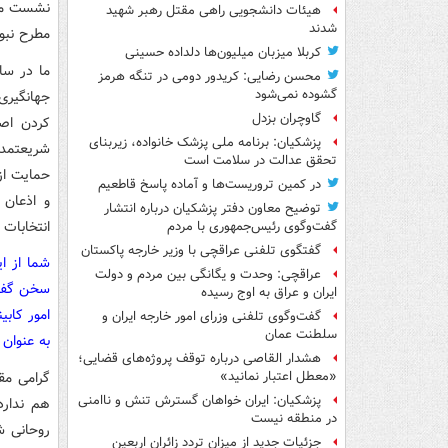
نشست مشت
هیئات دانشجویی راهی مقتل رهبر شهید
شدند
مطرح نبود
کربلا میزبان میلیون‌ها دلداده حسینی
محسن رضایی: کریدور دومی در تنگه هرمز
گشوده نمی‌شود
جهانگیری
گاوچران بزدل
کردن اصل
پزشکیان: برنامه ملی پزشک خانواده، زیربنای
شریعتمدا
تحقق عدالت در سلامت است
حمایت از
در کمین تروریست‌ها و آماده پاسخ قاطعیم
و اذعان 
توضیح معاون دفتر پزشکیان درباره انتشار
انتخابات
گفت‌وگوی رئیس‌جمهوری با مردم
گفتگوی تلفنی عراقچی با وزیر خارجه پاکستان
عراقچی: وحدت و یگانگی بین مردم و دولت
سخن گفتی
ایران و عراق به اوج رسیده
امور کابی
گفت‌وگوی تلفنی وزرای امور خارجه ایران و
سلطنت عمان
به عنوان 
هشدار القاصی درباره توقف پروژه‌های قضایی؛
گرامی مق
«معطل اعتبار نمانید»
پزشکیان: ایران خواهان گسترش تنش و ناامنی
در منطقه نیست
روحانی ش
جزئیات جدید از میزان تردد زائران اربعین