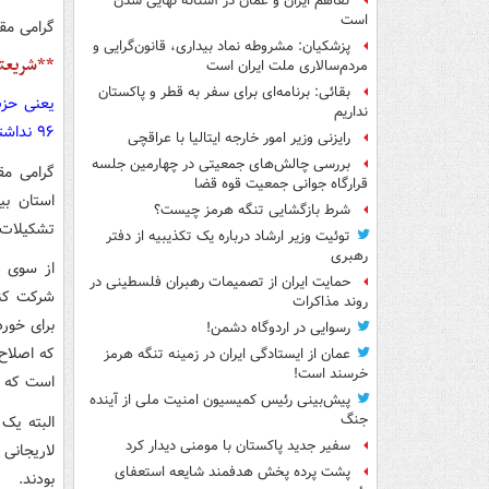
تفاهم ایران و عمان در آستانه نهایی شدن
است
گرامی مق
پزشکیان: مشروطه نماد بیداری، قانون‌گرایی و
**شریعتم
مردم‌سالاری ملت ایران است
بقائی: برنامه‌ای برای سفر به قطر و پاکستان
یعنی حزب
نداریم
۹۶ نداشتند؟
رایزنی وزیر امور خارجه ایتالیا با عراقچی
بررسی چالش‌های جمعیتی در چهارمین جلسه
گرامی مق
قرارگاه جوانی جمعیت قوه قضا
استان بی
شرط بازگشایی تنگه هرمز چیست؟
تشکیلات س
توئیت وزیر ارشاد درباره یک تکذیبیه از دفتر
رهبری
از سوی د
حمایت ایران از تصمیمات رهبران فلسطینی در
شرکت کند 
روند مذاکرات
برای خور
رسوایی در اردوگاه دشمن!
که اصلاح
عمان از ایستادگی ایران در زمینه تنگه هرمز
خرسند است!
است که م
پیش‌بینی رئیس کمیسیون امنیت ملی از آینده
جنگ
البته یک 
سفیر جدید پاکستان با مومنی دیدار کرد
لاریجانی
پشت پرده پخش هدفمند شایعه استعفای
بودند.