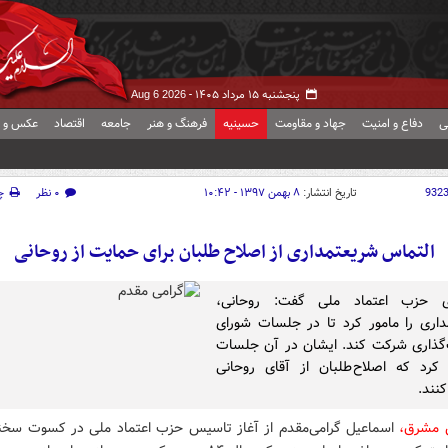
پنجشنبه ۱۵ مرداد ۱۴۰۵ -
Aug 6 2026
ی
دفاع و امنیت
جهاد و مقاومت
حسینیه
فرهنگ و هنر
جامعه
اقتصاد
عکس و ف
932
تاریخ انتشار:
۸ بهمن ۱۳۹۷ - ۱۰:۴۲
۰ نظر
چ
التماس شریعتمداری از اصلاح طلبان برای حمایت از روحانی
 حزب اعتماد ملی گفت: روحانی،
اری را مامور کرد تا در جلسات شورای
گذاری شرکت کند. ایشان در آن جلسات
کرد که اصلاح‌طلبان از آقای روحانی
نند.
 مشرق،
اسماعیل گرامی‌مقدم از آغاز تاسیس حزب اعتماد ملی در کسوت سخن