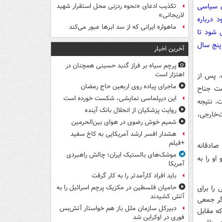
ن سیاسی
تکذیب ادعای «نحوه ردزنی محل استقرار شهید
لاریجانی»
 درباره
ماهواره ایرانی که از سد ابرها عبور می‌کند
 شود تا
پنج سال
آخرین اخبار
پرچم سیاه بر فراز گنبد حسینی همچنان در
اهتزاز است
. پس از
ماجرای پیاده روی اربعین حاج رمضان
مت جناح
این دیپلماسی نمایشی، شکست خورده است
. نتیجه
روایت پزشکیان از انحلال بانک آینده
‌خارجی،
شمیم خوش رضوی در هوای بین‌الحرمین
هشدار افسر ارشد آمریکایی به کاخ سفید
+فیلم
صادقانه
موشک‌های بالستیک ایران؛ چالش راهبردی
و را به
آمریکا
باید افراد کارآمدتر را به کار گرفت
حکومتی را برای
حامیان فلسطین در مکزیک پرچم اسرائیل را به
آتش کشیدند
گر جمعی
دبیرکل سازمان ملل باز هم خواستار آتش‌بس
ه مقابل
فوری در اوکراین شد