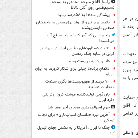
پاسخ قاطع ملیحه محمدی به نسخه
تسلیم‌طلبی روی آنتن BBC
پرشدگی سدها به ۵۸درصد رسید
ان در هر
بازدید وزیر نیرو از روند برق‌رسانی به واحدهای
ار زدند تا
صنعتی بازسازی‌شده
ار آمدن
زنجیرهایی که آمریکا را به زیر سطح آب
می‌کشند!
تثبیت دستاوردهای نظامی ایران در مرزهای
 تعهدات
غربی در سایه جنگ رمضان
دانا وایت به بن‌بست رسید
ی که با کاندیداها برقرار می‌کنند، با او تعامل و همکاری می‌کنند. در سال ۹۲ و ۹۶ نیز مردم
«کمانِ پرنده» چینی برای شکار کروزها به ایران
زد پیروز
می‌آید
می را به
۷۰ درصد از صهیونیست‌ها نگران سلامت
انتخابات هستند
یاوه‌گویی تولیدکننده موشک کروز اوکراینی
ام حمایت
علیه ایران
که آقای
حرم امیرالمومنین محیای آخر صفر شد
ر تمامی
آخرین نبرد «داستان اسباب‌بازی» برای نجات
کودکی
جنگ با ایران، آمریکا را به دشمن جهان تبدیل
ی واعظی
کرد