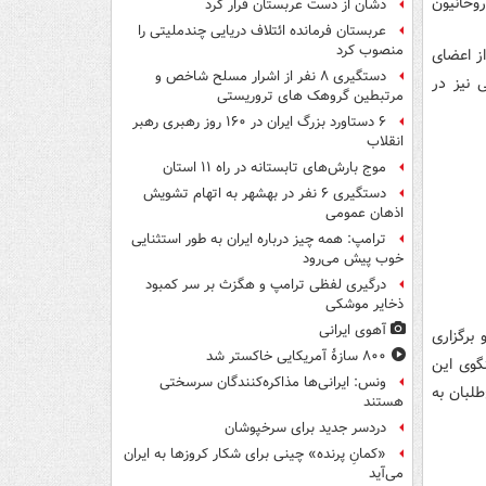
از مجمع روحانیون
دشان از دست عربستان فرار کرد
عربستان فرمانده ائتلاف دریایی چندملیتی را
منصوب کرد
سال ۸۸ مشاور کروبی و از اعضای
دستگیری ۸ نفر از اشرار مسلح شاخص و
ن رفت و مدتی نیز در
مرتبطین گروهک های تروریستی
۶ دستاورد بزرگ ایران در ۱۶۰ روز رهبری رهبر
انقلاب
موج بارش‌های تابستانه در راه ۱۱ استان
دستگیری ۶ نفر در بهشهر به اتهام تشویش
اذهان عمومی
ترامپ: همه چیز درباره ایران به طور استثنایی
خوب پیش می‌رود
درگیری لفظی ترامپ و هگزث بر سر کمبود
ذخایر موشکی
آهوی ایرانی
برگزاری
۸۰۰ سازۀ آمریکایی خاکستر شد
گوی این
ونس: ایرانی‌ها مذاکره‌کنندگان سرسختی
لبان به
هستند
دردسر جدید برای سرخپوشان
«کمانِ پرنده» چینی برای شکار کروزها به ایران
می‌آید