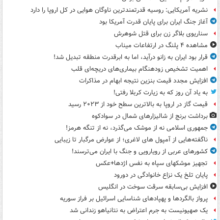
نشریه آمریکایی: روسیه قدرتمندترین ناوگان هوایی در کل اروپا را دارد
آغاز جنگ ایران برای پایان قدرت آمریکا بود
سناریوی بلاگر زن برای قتل شوهرش
مشاهده ۴ پلنگ در ارتفاعات میناب
قرار بود ایران به زانو درآید، اما به ابرقدرت منطقه تبدیل شد!
اهمیت تشخیص زودهنگام بیماری‌های دریچه‌ای قلب
افزایش مجدد قیمت بنزین نتیجه ابهام در مذاکرات
به یاد آن روز که به زیارت کربلا رفتی!
قیمت گاز در اروپا به بالاترین سطح خود از ۲۰۲۳ رسید
برداشت برنج از شالیزارهای شمال در سوادکوه
جمهوری اسلامی نه از موشک می‌گذرد، نه از تنگه هرمز!
ناگفته‌هایی از آمپول های لاغری؛ از عوارض مرگبار تا زیبایی
کشورهای عربی از رویارویی و جنگ با ایران می‌ترسند!
تجهیز موشکهای سپاه به نفس اژدها+عکس
پایان تلخ یک نزاع خانوادگی در دورود
افزایش بی‌سابقه سرقت سوخت در انگلیس
پرواز بالگردها و پهپادهای شناسایی اسرائیل بر فراز سوریه
یک صهیونیست به جرم اعتراض به نتانیاهو زندانی شد