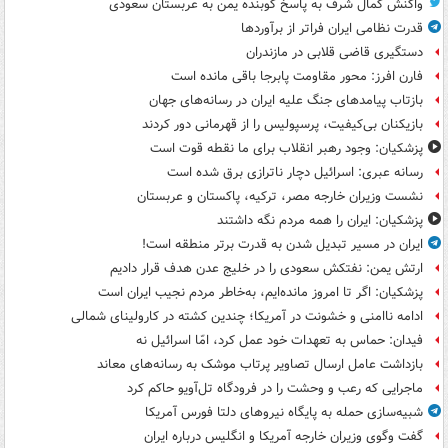
واکنش کمال شرف به پاسخ کوبنده یمن به عربستان سعودی
قدرت نظامی ایران فراتر از برآوردها
دستگیری قاضی قلابی در مازندران
فارن افرز: محور مقاومت پابرجا باقی مانده است
بازتاب پیامدهای جنگ علیه ایران در رسانه‌های جهان
بازیکنان بی‌کیفیت، پرسپولیس را از قهرمانی دور کردند
پزشکیان: وجود رهبر انقلاب برای ما نقطه قوت است
رسانه عبری: اسرائیل دچار ناترازی برق شده است
نشست وزیران خارجه مصر، ترکیه، پاکستان و عربستان
پزشکیان: ایران را همه مردم نگه داشتند
ایران در مسیر تبدیل شدن به قدرت برتر منطقه است!
ارتش یمن: نفتکش سعودی را در خلیج عدن هدف قرار دادیم
پزشکیان: اگر تا امروز مانده‌ایم، به‌خاطر مردم نجیب ایران است
ادامه ناامنی و خشونت در آمریکا؛ چندین کشته در کارولینای شمالی
فیدان: حماس به تعهدات خود عمل کرد، امّا اسرائیل نه
بازداشت عامل ارسال تصاویر پرتاب موشک به رسانه‌های معاند
ماجرایی که رعب و وحشت را در فرودگاه تل‌آویو حاکم کرد
شبیه‌سازی حمله به پایگاه نیروهای دلتا فورس آمریکا
گفت وگوی وزیران خارجه آمریکا و انگلیس درباره ایران