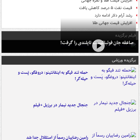
افزایش قیمت طلا و نقره جهانی
قیمت نفت ۵ درصد کاهش یافت
رشد آرام دلار ادامه دارد
افزایش قیمت جهانی طلا
فیلم برگزیده
صاعقه جان فوتبالیست تایلندی را گرفت!
برگزیده ورزشی
حمله تند فیگو به اینفانتینو: دروغگو، پَست‌ و
حیله‌گر!
جنجال جدید نیمار در برزیل +فیلم
رامین رضاییان رسماً از استقلال جدا شد