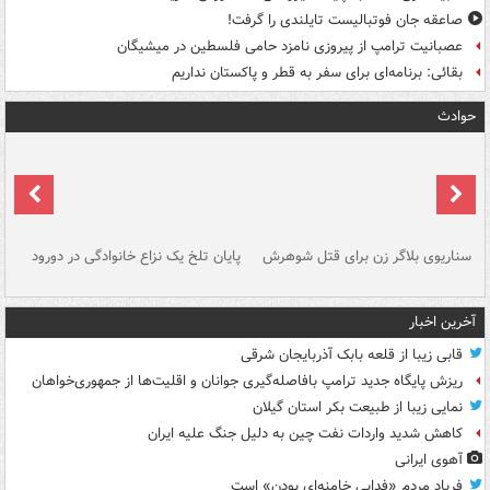
صاعقه جان فوتبالیست تایلندی را گرفت!
عصبانیت ترامپ از پیروزی نامزد حامی فلسطین در میشیگان
بقائی: برنامه‌ای برای سفر به قطر و پاکستان نداریم
حوادث
سناریوی بلاگر زن برای قتل شوهرش
پایان تلخ یک نزاع خانوادگی در دورود
و 
آخرین اخبار
قابی زیبا از قلعه بابک آذربایجان شرقی
ریزش پایگاه جدید ترامپ بافاصله‌گیری جوانان و اقلیت‌ها از جمهوری‌خواهان
نمایی زیبا از طبیعت بکر استان گیلان
کاهش شدید واردات نفت چین به دلیل جنگ علیه ایران
آهوی ایرانی
فریاد مردم «فدایی خامنه‌ای بودن» است