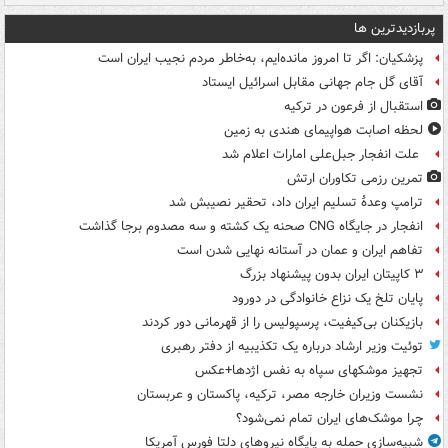
پربازدیدترین ها
پزشکیان: اگر تا امروز مانده‌ایم، به‌خاطر مردم نجیب ایران است
آقای گل جام جهانی مقابل اسرائیل ایستاد
استقبال از فرعون در ترکیه
لحظه اصابت هواپیمای هندی به زمین
علت انفجار جبل‌علی امارات اعلام شد
تمرین رزمی تکاوران ارتش
ترامپ وعدۀ تسلیم ایران داد، تحقیر نصیبش شد
انفجار در جایگاه CNG صحنه یک کشته و سه مصدوم برجا گذاشت
تفاهم ایران و عمان در آستانه نهایی شدن است
۳ کاپیتان ایران بدون پیشنهاد بزرگ
پایان تلخ یک نزاع خانوادگی در دورود
بازیکنان بی‌کیفیت، پرسپولیس را از قهرمانی دور کردند
توئیت وزیر ارشاد درباره یک تکذیبیه از دفتر رهبری
تجهیز موشکهای سپاه به نفس اژدها+عکس
نشست وزیران خارجه مصر، ترکیه، پاکستان و عربستان
چرا موشک‌های ایران تمام نمی‌شود؟
شبیه‌سازی حمله به پایگاه نیروهای دلتا فورس آمریکا