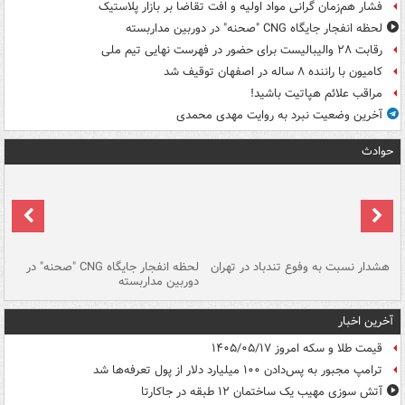
فشار هم‌زمان گرانی مواد اولیه و افت تقاضا بر بازار پلاستیک
لحظه انفجار جایگاه CNG "صحنه" در دوربین مداربسته
رقابت ۲۸ والیبالیست برای حضور در فهرست نهایی تیم ملی
کامیون با راننده ۸ ساله در اصفهان توقیف شد
مراقب علائم هپاتیت باشید!
آخرین وضعیت نبرد به روایت مهدی محمدی
حوادث
ای
هشدار نسبت به وفوع تندباد در تهران
لحظه انفجار جایگاه CNG "صحنه" در
دس
دوربین مداربسته
ات
آخرین اخبار
قیمت طلا و سکه امروز ۱۴۰۵/۰۵/۱۷
ترامپ مجبور به پس‌دادن ۱۰۰ میلیارد دلار از پول تعرفه‌ها شد
آتش سوزی مهیب یک ساختمان ۱۲ طبقه در جاکارتا