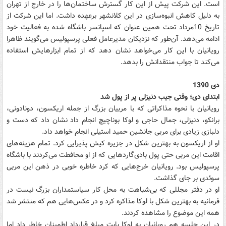
است. این شرکت پیش از این کار گسترش ساختمان‌ها را در خارج از تهران
به دلیل کاهش انبوه‌سازی در این کلانشهر برعهده داشت. اما این شرکت از
تاریخ 10مرداد تحت همین عنوان که اسپانسر باشگاه شده به فعالیت خود
ادامه می‌دهد. آن‌طور که نزدیکان مدیرعامل فعلی پرسپولیس می‌گویند ظاهرا
رویانیان با این کار می‌خواهد نشان دهد که از تمام ابزارهایش استفاده
می‌کند تا جواب منتقدانش را بدهد.
دی 1390
ابتدای دی؛ وقتی جیب دنیزلی پر از پول شد
رویانیان با نحوه مذاکراتی که با مربیان بزرگ از جمله اریکسون، دونادونی،
برانکو، دنیزلی، جمال حاجی و لوکا بوناچیچ انجام داد نشان داد که دست و
دلبازی زیادی برای مربی جانشین حمید استیلی انجام خواهد داد.
او از اریکسون به بهترین شکل در جزیره کیش پذیرایی کرد. تمام هزینه‌های
اقامت این مربی حتی پول بادی‌گاردهایی که از او محافطت می‌کردند با باشگاه
پرسپولیس بود. رویانیان خرج‌هایی که کرد خاطره خوبی در ذهن این مربی
سوئدی بر جای گذاشت.
او در دفتر مجللی که بی‌شباهت به محل کار سیاستمداران بزرگ نیست در
فرمانیه به بهترین شکل با لوکا مذاکره کرد و در عکس‌هایی هم که منتشر شد
همه این موضوع را مشاهده کردند.
در این جلسه هم رویانیان به لوکا بابت مبلغ قرارداد اطمینان خاطر داد اما