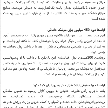
دولتی محاسبه می‌شود. با پول مالیات که توسط باشگاه پرداخت می‌شود
چیزی حدود 5/2میلیارد تومان بابت یک‌فصل‌ونیم به دنیزلی می‌رسد. منابع
موثق باشگاه خبر می‌دهند که 30درصد از مبلغ قرارداد این مربی پرداخت
شده است.
اواسط دی؛ 450 میلیون برای موشک داماش
این مدیر بعد از اصرار هواداران بالاخره مهدی مهدوی‌کیا را به پرسپولیس آورد
تا بعد از دنیزلی یک‌بار دیگر هواداران را خوشحال کند. اما نکته این‌جاست او
به غیر از دنیزلی، عابدینی مدیرعامل داماش را هم با پرداخت پول رضایتنامه
راضی کرد.
رویانیان 200میلیون پول رضایتنامه این بازیکن را پرداخت تا او پرسپولیسی
شود. او برای پرداخت این پول چک‌وچانه هم نزد. 250میلیون هم به خاطر
نیم‌فصل به موشک می‌دهد. رویانیان با بازیکنانی از جمله پولادی هم مذاکره
کرد و از پرداخت پولشان هم واهمه‌ای نداشت.
اواسط دی؛ حقیقی
500 هزار دلار به رویانیان کمک کرد
بله، ماجرای رفتن علیرضا حقیقی به روبین کازان روسیه به همین سادگی
نیست. مسئولان باشگاه پرسپولیس که دیدند نمی‌توانند به
ریخت‌وپاش‌هایشان ادامه دهند و 2میلیارد کمک خرجی وزارت ورزش هم ته
کشیده، تصمیم گرفتند بازیکن ترانسفر کنند. علیرضا حقیقی هم گزینه مورد