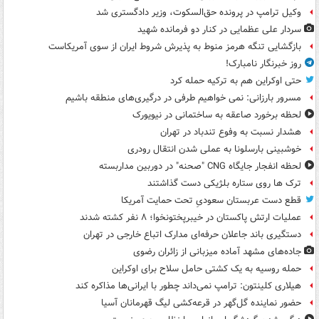
وکیل ترامپ در پرونده حق‌السکوت، وزیر دادگستری شد
سردار علی عظمایی در کنار دو فرمانده شهید
بازگشایی تنگه هرمز منوط به پذیرش شروط ایران از سوی آمریکاست
روز خبرنگار نامبارک!
حتی اوکراین هم به ترکیه حمله کرد
مسرور بارزانی: نمی خواهیم طرفی در درگیری‌های منطقه باشیم
لحظه برخورد صاعقه به ساختمانی در نیویورک
هشدار نسبت به وفوع تندباد در تهران
خوشبینی بارسلونا به عملی شدن انتقال رودری
لحظه انفجار جایگاه CNG "صحنه" در دوربین مداربسته
ترک ها روی ستاره بلژیکی دست گذاشتند
قطع دست عربستان سعودیِ تحت حمایت آمریکا
عملیات ارتش پاکستان در خیبرپختونخوا؛ ۸ نفر کشته شدند
دستگیری باند جاعلان حرفه‌ای مدارک اتباع خارجی در تهران
جاده‌های مشهد آماده میزبانی از زائران رضوی
حمله روسیه به یک کشتی حامل سلاح برای اوکراین
هیلاری کلینتون: ترامپ نمی‌داند چطور با ایرانی‌ها مذاکره کند
حضور نماینده گل‌گهر در قرعه‌کشی لیگ قهرمانان آسیا