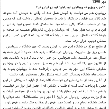
مهر 1390
11مهر، روزی که رویانیان دومیلیارد تومان قرض کرد!
رویانیان هم می‌خواست به قولش عمل کند اما وقتی به خودش آمد متوجه
شد 30درصد قرارداد بازیکنان را باید با سه‌هزار تومانی پرداخت کند که مدعی
بود در حساب باشگاه باقی مانده بود. اما مشکل فقط همین نبود به غیر از
این ماجرای سه‌هزار تومان که رویانیان و زارع، قائم‌مقام همیشه در صحنه او
بارها گفتند، اتفاق عجیبی هم در باشگاه افتاده بود که تاکنون کسی از این
مشکل عجیب حرفی نزده است.
از منابع موثق در باشگاه این خبر به گوش رسید که مهر باشگاه پرسپولیس از
همان روز اول مدیریت رویانیان در باشگاه ناپدید شد! حدود 10روز همه به
دنبال مهر می‌گشتند اما... هیچکس این خبر را نه تایید کرد و نه تکذیب. بعد
از 10روز مهر باشگاه پیدا شد آن هم به طرز عجیب و غریبی! در روزهای
شلوغی باشگاه این مهر به سر جایش بازگردانده شد تا رویانیان بتواند به
حساب‌های باشگاه رسیدگی کند. البته مشکل مالی همچنان ادامه داشت.
او 13روز بعد از مدیرعاملی‌اش توانست 30درصد از قرارداد بازیکنان در این
فصل را پرداخت کند. البته او طلب بازیکنانی که از فصل قبل پول می‌خواستند
را هم داد تا در قدم دوم موفق باشد. او این پول‌ها را نه از اسپانسر گرفت و
نه از وزارت ورزش! رویانیان در تاریخ 11مهر و در ساعت14:26 مصاحبه‌ای با
سایت باشگاه انجام داد و گفت: «من قرض کردم(!) و چک دادم.» قرض او در
ادامه راه بیشتر شد و به گفته اطرافیان باشگاه او تاکنون حدود 2میلیارد تومان