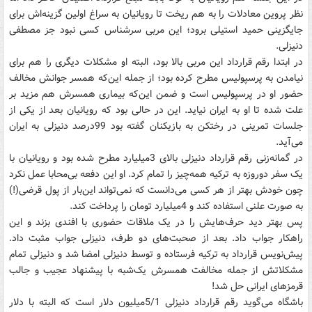
نظر پروین معادلات را به هم ریخت تا رویانیان به سراغ اولین گزینه‌اش برای
جایگزینی حمید استیلی برود؛ این مربی سرشناس کسی نبود جز مصطفی
دنیزلی.
در ابتدا رقم قرارداد این مربی بالا بود، البته او مشکلات دیگری را هم برای
نیامدن به پرسپولیس مطرح کرده بود؛ از جمله این‌که همسر جوانش مخالف
حضور او در پرسپولیس است و ضمن این‌که بیماری همسرش هم مزید بر
علت شده تا او به ایران نیاید. این در حالی بود که رویانیان بعد از یکی از
جلسات تمرینی در رختکن به بازیکنان گفته بود 99درصد دنیزلی به ایران
می‌آید.
در گمانه‌زنی رقم قرارداد دنیزلی بالای 3میلیارد مطرح شده بود و رویانیان با
یک سفر دوروزه به ترکیه همه‌چیز را تمام کرد. او این دفعه بی‌محابا عمل نکرد
چون خودش بهتر از هر کسی می‌دانست که نمی‌تواند این‌بار از پول قرضی(!)
به صورت علنی استفاده کند و 4میلیارد تومان را پرداخت کند.
پس بهتر دید حرف‌هایش را در یک ملاقات حضوری با افندی بزند و این
راهکار جواب داد. بعد از صحبت‌های دو طرف، دنیزلی جواب مثبت داد.
پیش‌نویس قرارداد به ترکیه فرستاده و توسط دنیزلی امضا شد و دنیزلی تمام
مشکلاتش از جمله مخالفت همسرش یک‌شبه با پیشنهاد عجیب و جالب
قرمزهای ایرانی حل شد!
باشگاه می‌گوید رقم قرارداد دنیزلی 5/1میلیون دلار است که البته با دلار