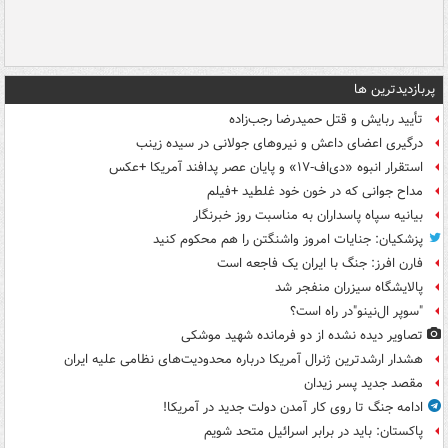
پربازدیدترین ها
تأیید ربایش و قتل حمیدرضا رجب‌زاده
درگیری اعضای داعش و نیروهای جولانی در سیده زینب
استقرار انبوه «دی‌اف‑۱۷» و پایان عصر پدافند آمریکا +عکس
مداح جوانی که در خون خود غلطید +فیلم
بیانیه سپاه پاسداران به مناسبت روز خبرنگار
پزشکیان: جنایات امروز واشنگتن را هم محکوم کنید
فارن افرز: جنگ با ایران یک فاجعه است
پالایشگاه سیزران منفجر شد
"سوپر ال‌نینو"در راه است؟
تصاویر دیده‌ نشده از دو فرمانده شهید موشکی
هشدار ارشدترین ژنرال آمریکا درباره محدودیت‌های نظامی علیه ایران
مقصد جدید پسر زیدان
ادامه جنگ تا روی کار آمدن دولت جدید در آمریکا!
پاکستان: باید در برابر اسرائیل متحد شویم