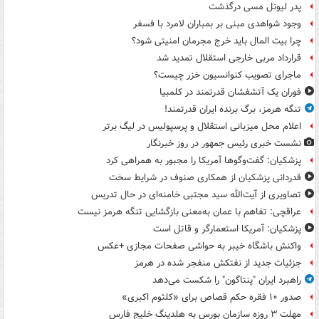
پدر لیونل مسی درگذشت
وجود شواهدی مبنی بر بمباران لامرد با فسفر
چرا بیت المال باید خرج مجرمان امنیتی شود؟
قرارداد مربی خارجی استقلال تمدید شد
ماجرای تصویب کنوانسیون خزر چیست؟
فوران یک آتشفشان قدرتمند در کلمبیا
تنگه هرمز، برگ برنده ایران قدرتمند!
اعلام محل میزبانی استقلال و پرسپولیس در لیگ برتر
نشست خبری رئیس جمهور در روز خبرنگار
پزشکیان: گفت‌وگوها آمریکا را مجبور به همراهی کرد
قدردانی پزشکیان از همکاری صنوف در شرایط سخت
تصاویری از آیت‌الله سید مجتبی خامنه‌ای در حال تدریس
عراقچی: تفاهم با عمان به‌معنی بازگشایی تنگه هرمز نیست
پزشکیان: آمریکا استعمارگر و قاتل است
واکنش باشگاه خیبر به حواشی صفحات مجازی +عکس
جزئیات جدید از نفتکش منفجر شده در هرمز
راهبرد ایران "پنتاگون" را شکست می‌دهد
صدور ۱۰ فقره حکم قصاص برای «کلثوم اکبری»
مهلت ۳ روزه سازمان بورس به هلدینگ خلیج فارس