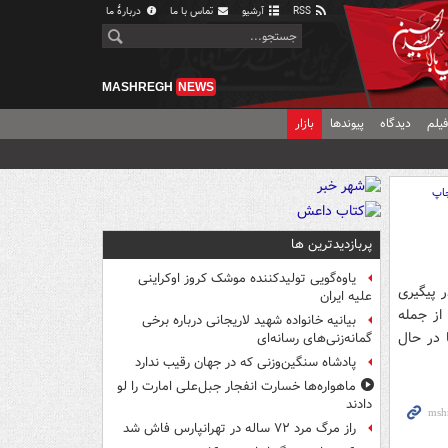
RSS
آرشیو
تماس با ما
دربارهٔ ما
MASHREGH
NEWS
یلم
دیدگاه
پیوندها
بازار
اپ
پربازدیدترین ها
یاوه‌گویی تولیدکننده موشک کروز اوکراینی
 پیگیری
علیه ایران
از جمله
بیانیه خانواده شهید لاریجانی درباره برخی
ا در حال
گمانه‌زنی‌های رسانه‌ای
پادشاه سنگین‌وزنی که در جهان رقیب ندارد
ماهواره‌ها خسارت انفجار جبل‌علی امارت را لو
دادند
راز مرگ مرد ۷۲ ساله در تهرانپارس فاش شد