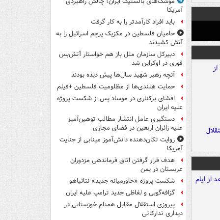
موشک‌های بالستیک ایران؛ چالش راهبردی
آمریکا
باید افراد کارآمدتر را به کار گرفت
حامیان فلسطین در مکزیک پرچم اسرائیل را به
آتش کشیدند
دبیرکل سازمان ملل باز هم خواستار آتش‌بس
فوری در اوکراین شد
آنچه رهبر شهید سال‌ها پیش دیده بودند
حمایت هلندی‌ها از مظلومیت فلسطین +فیلم
افشای برکناری در موساد پس از شکست پروژه
علیه ایران
دستگیری عامل انتشار مطالب توهین‌آمیز
علیه زائران اربعین در فضای مجازی
تقلال
روایت تکان‌دهنده دانش‌آموز مینابی از جنایت
آمریکا
هدف قرار گرفتن اتاق‌ فرماندهی مزدوران
عربستان در یمن
شکست پروژه «خاورمیانه جدید» نتانیاهو
گزافه‌گویی و لفاظی جدید ترامپ علیه ایران
پیروزی استقلال مقابل همنام خوزستانی در
دیداری تدارکاتی