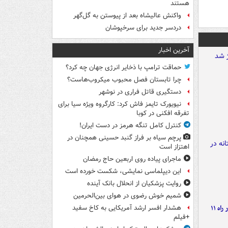
هستند
واکنش عالیشاه بعد از پیوستن به گل‌گهر
دردسر جدید برای سرخپوشان
آخرین اخبار
حماقت ترامپ با ذخایر انرژی جهان چه کرد؟
چرا تابستان فصل محبوب میکروب‌هاست؟
دستگیری قاتل فراری در نوشهر
نیویورک تایمز فاش کرد: کارگروه ویژه سیا برای
تفرقه افکنی در کوبا
کنترل کامل تنگه هرمز در دست ایران!
پرچم سیاه بر فراز گنبد حسینی همچنان در
اهتزاز است
ماجرای پیاده روی اربعین حاج رمضان
این دیپلماسی نمایشی، شکست خورده است
روایت پزشکیان از انحلال بانک آینده
شمیم خوش رضوی در هوای بین‌الحرمین
موج بارش‌های تابستانه در راه ۱۱
هشدار افسر ارشد آمریکایی به کاخ سفید
+فیلم