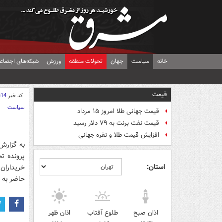
خانه
سیاست
جهان
تحولات منطقه
ورزش
شبکه‌های اجتماع
قیمت
کد خبر
314
سیاست
قیمت جهانی طلا امروز ۱۵ مرداد
قیمت نفت برنت به ۷۹ دلار رسید
افزایش قیمت طلا و نقره جهانی
به گزار
پرونده ت
استان:
خریداران 
حاضر به 
اذان صبح
طلوع آفتاب
اذان ظهر