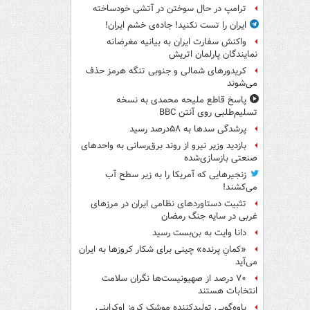
ترامپ در حال سوختن در آتشی خودساخته
ایران را تست نکنید! جاده‌ی خشم ایران!
واکنش سفارت ایران به بیانیه مغرضانه
نمایندگان پارلمان اتریش
کریدورهای شمالی و جنوبی تنگه هرمز حذف
می‌شوند
پاسخ قاطع ملیحه محمدی به نسخه
تسلیم‌طلبی روی آنتن BBC
پرشدگی سدها به ۵۸درصد رسید
بازدید وزیر نیرو از روند برق‌رسانی به واحدهای
صنعتی بازسازی‌شده
زنجیرهایی که آمریکا را به زیر سطح آب
می‌کشند!
تثبیت دستاوردهای نظامی ایران در مرزهای
غربی در سایه جنگ رمضان
دانا وایت به بن‌بست رسید
«کمانِ پرنده» چینی برای شکار کروزها به ایران
می‌آید
۷۰ درصد از صهیونیست‌ها نگران سلامت
انتخابات هستند
یاوه‌گویی تولیدکننده موشک کروز اوکراینی