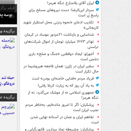
ایران آقای بلامنازع تنگه هرمز!
فیلم برگزی
سردار ابن‌الرضا: دست نیروهای مسلح برای
بوسه‌ پ
پاسخ پُر است
تکذیب ادعای «نحوه ردزنی محل استقرار شهید
لاریجانی»
برگزیده و
شناسایی و بازداشت ۲۱مزدور موساد در کرمان
تهاتر ۱۶۷۳ میلیارد تومان از اموال شرکت‌های
تراستی
آجورلو: ایجاد دوقطبی «جنگ و صلح‌» بازی
دشمن است
سفیر ایران در ژاپن: همان فاجعه هیروشیما در
حال تکرار است
حمله تند ف
فریاد مردم «فدایی خامنه‌ای بودن» است
دروغگو، پَ
به یاد آن روز که به زیارت کربلا رفتی!
جمهوری اسلامی نه از موشک می‌گذرد، نه از
برگزیده 
تنگه هرمز!
پزشکیان: اگر تا امروز مانده‌ایم، به‌خاطر مردم
نجیب ایران است
تفاهم ایران و عمان در آستانه نهایی شدن
است
پزشکیان: مشروطه نماد بیداری، قانون‌گرایی و