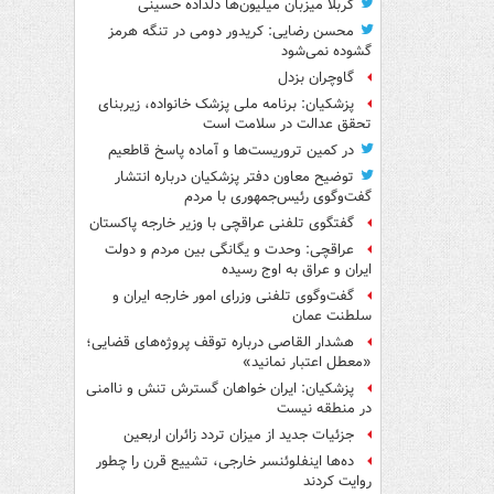
کربلا میزبان میلیون‌ها دلداده حسینی
محسن رضایی: کریدور دومی در تنگه هرمز
گشوده نمی‌شود
گاوچران بزدل
پزشکیان: برنامه ملی پزشک خانواده، زیربنای
تحقق عدالت در سلامت است
در کمین تروریست‌ها و آماده پاسخ قاطعیم
توضیح معاون دفتر پزشکیان درباره انتشار
گفت‌وگوی رئیس‌جمهوری با مردم
گفتگوی تلفنی عراقچی با وزیر خارجه پاکستان
عراقچی: وحدت و یگانگی بین مردم و دولت
ایران و عراق به اوج رسیده
گفت‌وگوی تلفنی وزرای امور خارجه ایران و
سلطنت عمان
هشدار القاصی درباره توقف پروژه‌های قضایی؛
«معطل اعتبار نمانید»
پزشکیان: ایران خواهان گسترش تنش و ناامنی
در منطقه نیست
جزئیات جدید از میزان تردد زائران اربعین
ده‌ها اینفلوئنسر خارجی، تشییع قرن را چطور
روایت کردند