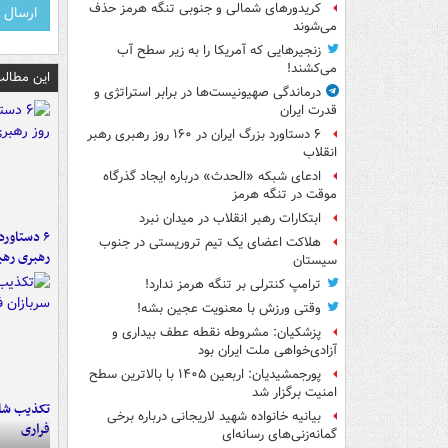
کریدورهای شمالی و جنوبی تنگه هرمز حذف
می‌شوند
زنجیرهایی که آمریکا را به زیر سطح آب
می‌کشند!
این مطالب
درماندگی صهیونیست‌ها در برابر استراتژی و
قدرت ایران
۶ دستاورد بزرگ ایران در ۱۶۰ روز رهبری رهبر
انقلاب
ادعای شبکه «الحدث» درباره ایجاد گذرگاه
موقت در تنگه هرمز
ابتکارات رهبر انقلاب در میدان نبرد
هلاکت اعضای یک تیم تروریستی در جنوب
رهبری رهب
سیستان
ترامپ کنترلی بر تنگه هرمز ندارد!
وقتی ورزش با معنویت عجین بشه!
پزشکیان: مشروطه نقطه عطف بیداری و
آزادی‌خواهی ملت ایران بود
پورجمشیدیان: اربعین ۱۴۰۵ با بالاترین سطح
امنیت برگزار شد
تکذیب شای
بیانیه خانواده شهید لاریجانی درباره برخی
فراری
گمانه‌زنی‌های رسانه‌ای