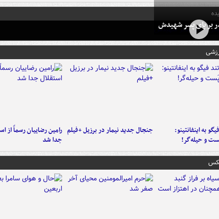
ده
در بر پای پسر شهیدش
رزشی
یگو به اینفانتینو:
جنجال جدید نیمار در برزیل +فیلم
رامین رضاییان رسماً از اس
ست‌ و حیله‌گر!
جدا شد
عکس