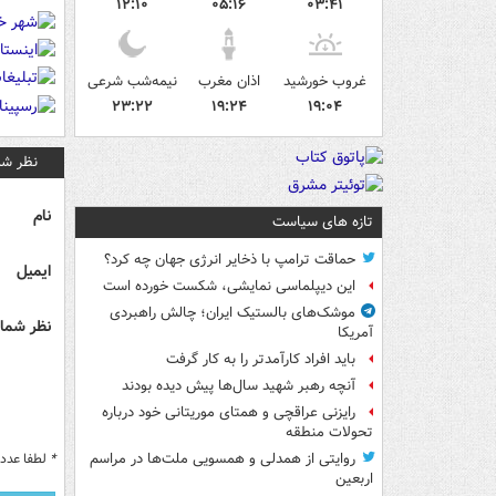
۱۲:۱۰
۰۵:۱۶
۰۳:۴۱
غروب خورشید
اذان مغرب
نیمه‌شب شرعی
۲۳:۲۲
۱۹:۲۴
۱۹:۰۴
نظر شم
نام
تازه های سیاست
حماقت ترامپ با ذخایر انرژی جهان چه کرد؟
ایمیل
این دیپلماسی نمایشی، شکست خورده است
موشک‌های بالستیک ایران؛ چالش راهبردی
نظر شما 
آمریکا
باید افراد کارآمدتر را به کار گرفت
آنچه رهبر شهید سال‌ها پیش دیده بودند
رایزنی عراقچی و همتای موریتانی خود درباره
تحولات منطقه
*
لطفا عدد م
روایتی از همدلی و همسویی ملت‌ها در مراسم
اربعین