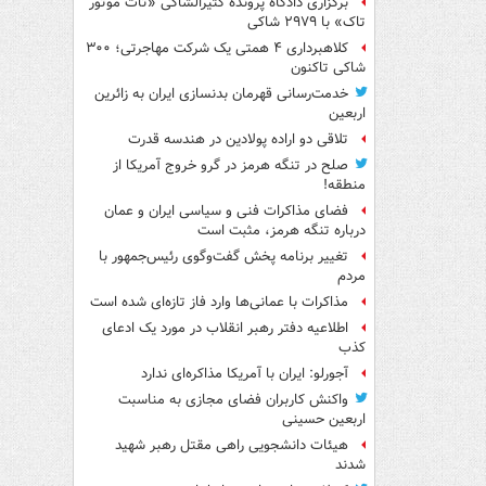
برگزاری دادگاه پرونده کثیرالشاکی «تات موتور
تاک» با ۲۹۷۹ شاکی
کلاهبرداری ۴ همتی یک شرکت مهاجرتی؛ ۳۰۰
شاکی تاکنون
خدمت‌رسانی قهرمان بدنسازی ایران به زائرین
اربعین
تلاقی دو اراده پولادین در هندسه قدرت
صلح در تنگه هرمز در گرو خروج آمریکا از
منطقه!
فضای مذاکرات فنی و سیاسی ایران و عمان
درباره تنگه هرمز، مثبت است
تغییر برنامه پخش گفت‌وگوی رئیس‌جمهور با
مردم
مذاکرات با عمانی‌ها وارد فاز تازه‌ای شده است
اطلاعیه دفتر رهبر انقلاب در مورد یک ادعای
کذب
آجورلو: ایران با آمریکا مذاکره‌ای ندارد
واکنش کاربران فضای مجازی به مناسبت
اربعین حسینی
هیئات دانشجویی راهی مقتل رهبر شهید
شدند