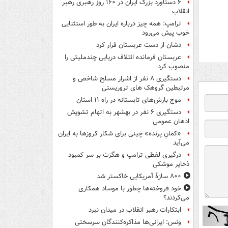
۶ دستاورد بزرگ ایران در ۱۶۰ روز رهبری رهبر
انقلاب
ترامپ: همه چیز درباره ایران به طور استثنایی
خوب پیش می‌رود
دشان از دست عربستان فرار کرد
عربستان فرمانده ائتلاف دریایی چندملیتی را
منصوب کرد
دستگیری ۸ نفر از اشرار مسلح شاخص و
مرتبطین گروهک های تروریستی
موج بارش‌های تابستانه در راه ۱۱ استان
دستگیری ۶ نفر در بهشهر به اتهام تشویش
اذهان عمومی
«کمانِ پرنده» چینی برای شکار کروزها به ایران
می‌آید
درگیری لفظی ترامپ و هگزث بر سر کمبود
ذخایر موشکی
۸۰۰ سازۀ آمریکایی خاکستر شد
خود فروخته‌ها چطور با موساد همکاری
می‌کردند؟
ابتکارات رهبر انقلاب در میدان نبرد
ونس: ایرانی‌ها مذاکره‌کنندگان سرسختی