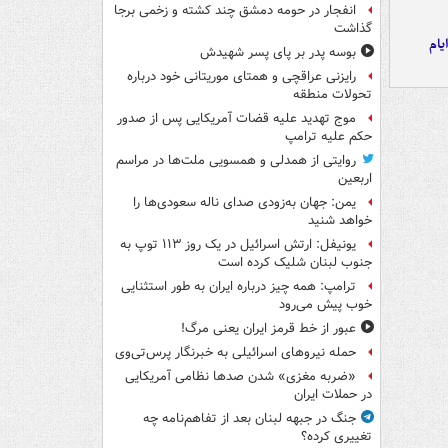
انفجار در حومه دمشق چند کشته و زخمی برجا
گذاشت
یام
بوسه‌ پدر بر پای پسر شهیدش
رایزنی عراقچی و همتای موریتانی خود درباره
تحولات منطقه
موج تهدید علیه قضات آمریکایی پس از صدور
حکم علیه ترامپ
روایتی از همدلی و همسویی ملت‌ها در مراسم
اربعین
یمن: جهان به‌زودی صدای ناله سعودی‌ها را
خواهد شنید
یونیفل: ارتش اسرائیل در یک روز ۱۱۳ توپ به
جنوب لبنان شلیک کرده است
ترامپ: همه چیز درباره ایران به طور استثنایی
خوب پیش می‌رود
عبور از خط قرمز ایران یعنی مرگ!
حمله نیروهای اسرائیلی به خبرنگار پرس‌تی‌وی
«ضربه مغزی» شدن صدها نظامی آمریکایی
در حملات ایران
جنگ در جبهه لبنان بعد از تفاهم‌نامه چه
تغییری کرده؟