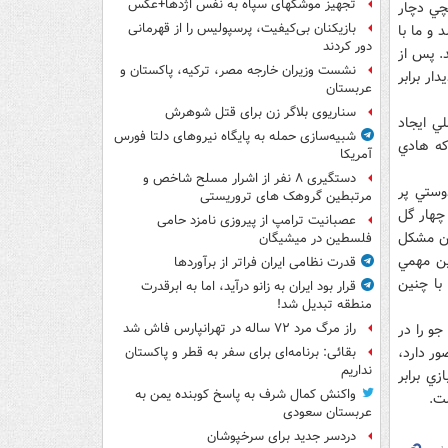
تجهیز موشکهای سپاه به نفس اژدها+عکس
نچي دچار
بازیکنان بی‌کیفیت، پرسپولیس را از قهرمانی
و ما با
دور کردند
د. پس از
نشست وزیران خارجه مصر، ترکیه، پاکستان و
ار برابر
عربستان
سناریوی بلاگر زن برای قتل شوهرش
لي ايجاد
شبیه‌سازی حمله به پایگاه نیروهای دلتا فورس
که هادي
آمریکا
دستگیری ۸ نفر از اشرار مسلح شاخص و
وستي پر
مرتبطین گروهک های تروریستی
 چهار گل
عصبانیت ترامپ از پیروزی نامزد حامی
ين مشکل
فلسطین در میشیگان
ين مهمي
قدرت نظامی ایران فراتر از برآوردها
با چنين
قرار بود ایران به زانو درآید، اما به ابرقدرت
منطقه تبدیل شد!
جو را در
راز مرگ مرد ۷۲ ساله در تهرانپارس فاش شد
ور دارد،
بقائی: برنامه‌ای برای سفر به قطر و پاکستان
نداریم
ي برابر
واکنش کمال شرف به پاسخ کوبنده یمن به
شت.
عربستان سعودی
دردسر جدید برای سرخپوشان