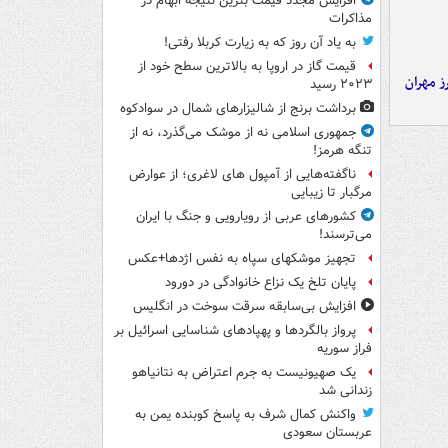
افزایش مجدد قیمت بنزین نتیجه ابهام در
مذاکرات
به یاد آن روز که به زیارت کربلا رفتی!
قیمت گاز در اروپا به بالاترین سطح خود از
ز مهران
۲۰۲۳ رسید
برداشت برنج از شالیزارهای شمال در سوادکوه
جمهوری اسلامی نه از موشک می‌گذرد، نه از
تنگه هرمز!
ناگفته‌هایی از آمپول های لاغری؛ از عوارض
مرگبار تا زیبایی
کشورهای عربی از رویارویی و جنگ با ایران
می‌ترسند!
تجهیز موشکهای سپاه به نفس اژدها+عکس
پایان تلخ یک نزاع خانوادگی در دورود
افزایش بی‌سابقه سرقت سوخت در انگلیس
پرواز بالگردها و پهپادهای شناسایی اسرائیل بر
فراز سوریه
یک صهیونیست به جرم اعتراض به نتانیاهو
زندانی شد
واکنش کمال شرف به پاسخ کوبنده یمن به
عربستان سعودی