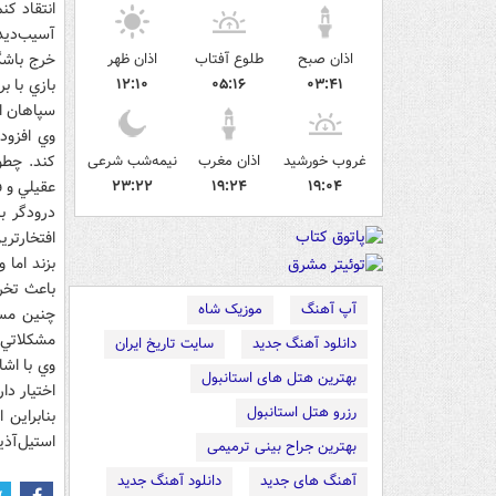
انتقاد کن
آسيب‌ديد
اذان صبح
طلوع آفتاب
اذان ظهر
خرج باشگا
۰۳:۴۱
۰۵:۱۶
۱۲:۱۰
بازي با ب
سپاهان ا
وي افزود:
غروب خورشید
اذان مغرب
نیمه‌شب شرعی
کند. چطو
۱۹:۰۴
۱۹:۲۴
۲۳:۲۲
عقيلي و 
درودگر ب
افتخارتري
بزند اما
باعث تخر
آپ آهنگ
موزیک شاه
چنين مسا
مشکلاتي ا
دانلود آهنگ جدید
سایت تاریخ ایران
وي با اشا
بهترین هتل های استانبول
اختيار دا
رزرو هتل استانبول
بنابراين
استيل‌آذي
بهترین جراح بینی ترمیمی
آهنگ های جدید
دانلود آهنگ جدید