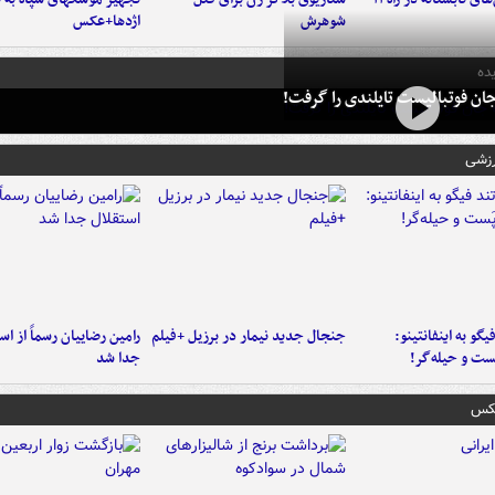
شوهرش
اژدها+عکس
ده
ان فوتبالیست تایلندی را گرفت!
رزشی
یگو به اینفانتینو:
جنجال جدید نیمار در برزیل +فیلم
رامین رضاییان رسماً از اس
ست‌ و حیله‌گر!
جدا شد
عکس