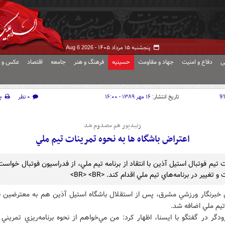
پنجشنبه ۱۵ مرداد ۱۴۰۵ -
Aug 6 2026
ی
دفاع و امنیت
جهاد و مقاومت
حسینیه
فرهنگ و هنر
جامعه
اقتصاد
عکس و ف
9
تاریخ انتشار:
۱۶ مهر ۱۳۸۹ - ۱۶:۰۰
۰ نظر
چ
زنيدپور هم مصدوم شد
اعتراض باشگاه ها به نحوه تمرينات تيم ملي
تيم فوتبال استيل آذين با انتقاد از برنامه تيم ملي، از فدراسيون فوتبال خواس
و تغيير در برنامه‌هاي تيم ملي اقدام کند. <BR> <BR>
 خبرنگار ورزشي مشرق، پس از استقلال باشگاه استيل آذين هم به معترضين ن
تيم ملي اضافه شد.
گر در گفتگو با ايسنا، اظهار کرد: من مي‌خواهم از نحوه برنامه‌ريزي تمريني