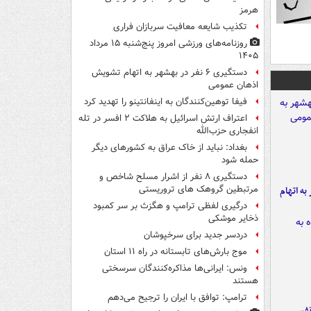
هرمز
تکذیب شایعه معافیت سربازان فراری
روزنامه‌های ورزشی امروز پنج‌شنبه ۱۵ مرداد
۱۴۰۵
دستگیری ۶ نفر در بهشهر به اتهام تشویش
اذهان عمومی
فیفا توهین‌کنندگان به اینفانتینو را تهدید کرد
اعتراف ارتش اسرائیل به هلاکت ۲ افسر در تله
انفجاری حزب‌الله
بغداد: نباید از خاک عراق به کشورهای دیگر
حمله شود
دستگیری ۸ نفر از اشرار مسلح شاخص و
مرتبطین گروهک های تروریستی
شهر به اتهام
درگیری لفظی ترامپ و هگزث بر سر کمبود
ذخایر موشکی
دردسر جدید برای سرخپوشان
موج بارش‌های تابستانه در راه ۱۱ استان
ونس: ایرانی‌ها مذاکره‌کنندگان سرسختی
هستند
ترامپ: توافق با ایران را ترجیح می‌دهم
نفس