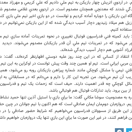
م. در اردوي اتريش چهار بازيکن به تيم ملي داديم که علي کريمي و مهرزاد معد
گي شدند که معدنچي همچنان مصدوم است. در اردوي بعدي غلامي مصدوم شد 
ه اين بازيکن را دوباره آماده کرديم و توانست در دو بازي اخير تيم ملي بازي کن
رزيل هم ميلاد زنيدپور دچار آسيب ديدگي شده که از اين بازيکن نمي‌توانيم در ديد
ستفاده کنيم.
 بايد کميته فني فدراسيون فوتبال تغييري در نحوه تمرينات آماده سازي تيم م
ر مي‌شود که در تمرينات تيم ملي آن قدر بازيکنان مصدوم مي‌شوند. ديديد 
فرزاد آشوبي هم دچار آسيب ديدگي شده‌اند.
ا انتقاد از کساني که در اين چند روز عليه دوستي اظهارنظر کرده‌اند، گفت: د
ن مربي ايراني است. تيم او همين چند وقت پيش توانست در اوکراين به اين تيم
 وقتي تيمي با مشکل کوچکي مانند شماره پيراهن بازيکنان روبه رو مي‌شود، هم
يب آن تيم مي‌شود. من تجربه اين کار را دارم و مي‌دانم که در مسابقاتي به ا
ئل کوچکي چه قدر اهميت دارند. حيف است که زحمات يک تيم و فدراسيون 
ز بين برود. بايد تدارکات فوتبال هم فوتبالي باشد.
ره به مصدوميت سوشا مکاني گفت: ما براي بازي با استيل آذين تنها حميد نشاط 
ريم. دروازه‌بان دوم‌مان ايمان صادقي است که هم اکنون با تيم جوانان در چين حض
 از اين طريق از مسوولان فدراسيون مي‌خواهيم که شرايط حضور صادقي را در باز
ن فراهم کنند، در غير اين صورت ما براي اين بازي تنها يک دروازه‌بان خواهيم دا