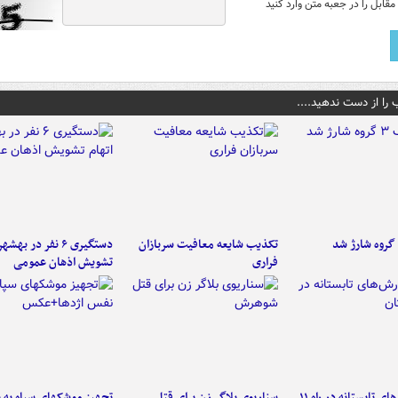
قابل را در جعبه متن وارد کنید
 را از دست ندهید....
تکذیب شایعه معافیت سربازان
دستگیری ۶ نفر در به
فراری
تشویش اذهان عمومی
موج بارش‌های تابستانه در راه ۱۱
سناریوی بلاگر زن برای قتل
تجهیز موشکهای سپاه به 