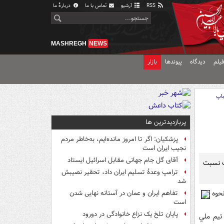
RSS
آرشیو
تماس با ما
دربارهٔ ما
MASHREGH
NEWS
یلم
دیدگاه
پیوندها
بازار
اپ
پربازدیدترین ها
پزشکیان: اگر تا امروز مانده‌ایم، به‌خاطر مردم
نجیب ایران است
آقای گل جام جهانی مقابل اسرائیل ایستاد
ت نسبت
ترامپ وعدۀ تسلیم ایران داد، تحقیر نصیبش
شد
حوه
تفاهم ایران و عمان در آستانه نهایی شدن
است
پایان تلخ یک نزاع خانوادگی در دورود
 تيم ملي