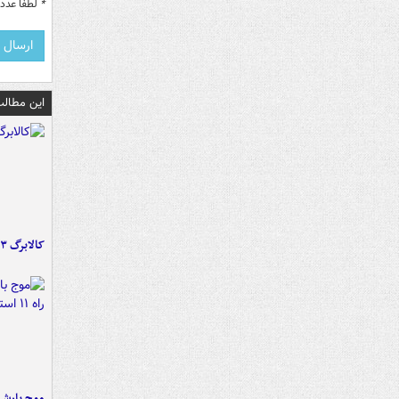
*
لطفا عدد م
این مطالب
کالابرگ ۳ گروه شارژ شد