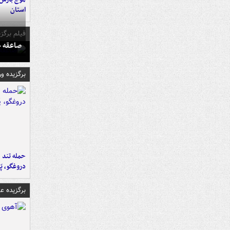
استان
فیلم برگزی
صاعقه ج
برگزیده و
حمله تند ف
دروغگو، پَ
برگزیده 