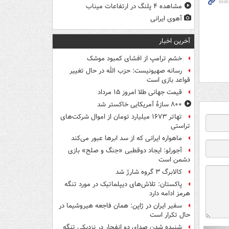
مشاهده ۴ پلنگ در ارتفاعات میناب
آهوی ایرانی
آخرین اخبار
خشم ترامپ از افشای کمبود موشک
رسانه صهیونیست: حزب الله در حال تغییر
قواعد بازی است
قیمت جهانی طلا امروز ۱۵ مرداد
۸۰۰ سازۀ آمریکایی خاکستر شد
تهاتر ۱۶۷۳ میلیارد تومان از اموال شرکت‌های
تراستی
ماهواره ایرانی که از سد ابرها عبور می‌کند
آجورلو: ایجاد دوقطبی «جنگ و صلح‌» بازی
دشمن است
کالابرگ ۳ گروه شارژ شد
پاکستان: تلاش‌های دیپلماتیک در مورد تنگه
هرمز ادامه دارد
سفیر ایران در ژاپن: همان فاجعه هیروشیما در
حال تکرار است
شنیده شدن صدای دو انفجار در نزدیکی تنگه