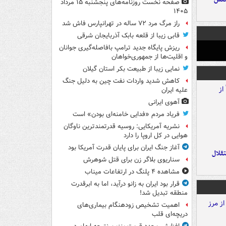
صفحه نخست روزنامه‌های پنجشنبه ۱۵ مرداد
۱۴۰۵
راز مرگ مرد ۷۲ ساله در تهرانپارس فاش شد
قابی زیبا از قلعه بابک آذربایجان شرقی
ریزش پایگاه جدید ترامپ بافاصله‌گیری جوانان
و اقلیت‌ها از جمهوری‌خواهان
نمایی زیبا از طبیعت بکر استان گیلان
کاهش شدید واردات نفت چین به دلیل جنگ
علیه ایران
آهوی ایرانی
فریاد مردم «فدایی خامنه‌ای بودن» است
نشریه آمریکایی: روسیه قدرتمندترین ناوگان
هوایی در کل اروپا را دارد
آغاز جنگ ایران برای پایان قدرت آمریکا بود
تقلال
سناریوی بلاگر زن برای قتل شوهرش
مشاهده ۴ پلنگ در ارتفاعات میناب
قرار بود ایران به زانو درآید، اما به ابرقدرت
منطقه تبدیل شد!
اهمیت تشخیص زودهنگام بیماری‌های
دریچه‌ای قلب