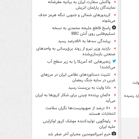
واکنش سفارت ایران به بیانیه مغرضانه
نمایندگان پارلمان اتریش
کریدورهای شمالی و جنوبی تنگه هرمز حذف
می‌شوند
پاسخ قاطع ملیحه محمدی به نسخه
تسلیم‌طلبی روی آنتن BBC
پرشدگی سدها به ۵۸درصد رسید
بازدید وزیر نیرو از روند برق‌رسانی به واحدهای
صنعتی بازسازی‌شده
زنجیرهایی که آمریکا را به زیر سطح آب
می‌کشند!
تثبیت دستاوردهای نظامی ایران در مرزهای
غربی در سایه جنگ رمضان
دی دولت
دانا وایت به بن‌بست رسید
«کمانِ پرنده» چینی برای شکار کروزها به ایران
هی‌های دولت به حدود ۹۰۰ هزار میلیارد رسیده
می‌آید
۷۰ درصد از صهیونیست‌ها نگران سلامت
انتخابات هستند
یاوه‌گویی تولیدکننده موشک کروز اوکراینی
علیه ایران
حرم امیرالمومنین محیای آخر صفر شد