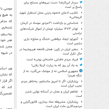
سردار ابن‌الرضا: دست نیروهای مسلح برای
پاسخ پُر است
مومنی با 
تکذیب ادعای «نحوه ردزنی محل استقرار شهید
به هیچ وج
لاریجانی»
که مدام 
شناسایی و بازداشت ۲۱مزدور موساد در کرمان
شده‌ایم.
تهاتر ۱۶۷۳ میلیارد تومان از اموال شرکت‌های
تراستی
رودرروی م
آجورلو: ایجاد دوقطبی «جنگ و صلح‌» بازی
هنر خود 
دشمن است
محرز شد ه
سفیر ایران در ژاپن: همان فاجعه هیروشیما در
در شیوه 
حال تکرار است
فریاد مردم «فدایی خامنه‌ای بودن» است
به یاد آن روز که به زیارت کربلا رفتی!
وی درباره
جمهوری اسلامی نه از موشک می‌گذرد، نه از
که نشان 
تنگه هرمز!
اگر قرار 
پزشکیان: اگر تا امروز مانده‌ایم، به‌خاطر مردم
نجیب ایران است
کند که م
تفاهم ایران و عمان در آستانه نهایی شدن
تضمین‌گرای
است
پزشکیان: مشروطه نماد بیداری، قانون‌گرایی و
مردم‌سالاری ملت ایران است
مومنی می