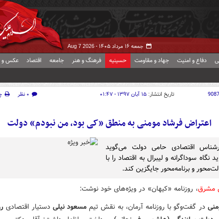
جمعه ۱۶ مرداد ۱۴۰۵ -
Aug 7 2026
ی
دفاع و امنیت
جهاد و مقاومت
حسینیه
فرهنگ و هنر
جامعه
اقتصاد
عکس و ف
908
تاریخ انتشار:
۱۵ آبان ۱۳۹۷ - ۰۱:۴۷
۰ نظر
چ
اعتراض فرشاد مومنی به منطق «کی بود، من نبودم» دولت
شناس اقتصادی حامی دولت می‌گوید
د نگاه سوداگرانه و لیبرال به اقتصاد را با
لت‌محور و برنامه‌محور جایگزین کند.
ش مشرق
، روزنامه «کیهان» در ویژه‌های خود نوشت:
منی
در گفت‌وگو با روزنامه آرمان، به نقش تیم
مسعود نیلی
دستیار اقتصادی
رو