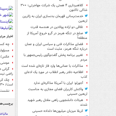
کلاهبرداری ۴ همتی یک شرکت مهاجرتی؛ ۳۰۰
شاکی تاکنون
خدمت‌رسانی قهرمان بدنسازی ایران به زائرین
اربعین
تلاقی دو اراده پولادین در هندسه قدرت
صلح در تنگه هرمز در گرو خروج آمریکا از
اخبار مرتب
منطقه!
چه کسی
فضای مذاکرات فنی و سیاسی ایران و عمان
درباره تنگه هرمز، مثبت است
مسؤولیت
تغییر برنامه پخش گفت‌وگوی رئیس‌جمهور با
عکس/ صف
مردم
مومنی:
مذاکرات با عمانی‌ها وارد فاز تازه‌ای شده است
اطلاعیه دفتر رهبر انقلاب در مورد یک ادعای
راضی نیست/ ۴۴ هزار میلیارد
کذب
آجورلو: ایران با آمریکا مذاکره‌ای ندارد
است/ ۳۰ درصد از آمار صادرات غیرواقعی است!/ رقابت پنهان برای قیمت‌گذاری خودرو
واکنش کاربران فضای مجازی به مناسبت
نشست ر
اربعین حسینی
هیئات دانشجویی راهی مقتل رهبر شهید
برچسب‌ها
شدند
کربلا میزبان میلیون‌ها دلداده حسینی
مالباخ