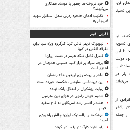
های آن،
خود فروخته‌ها چطور با موساد همکاری
می‌کردند؟
پی نسبتا
تکذیب ادعای «نحوه ردزنی محل استقرار شهید
لاریجانی»
آخرین اخبار
ند، آیا
ی تسویه
نیویورک تایمز فاش کرد: کارگروه ویژه سیا برای
تفرقه افکنی در کوبا
 تا این
کنترل کامل تنگه هرمز در دست ایران!
خود دولت
پرچم سیاه بر فراز گنبد حسینی همچنان در
صاددانان
اهتزاز است
بار در
ماجرای پیاده روی اربعین حاج رمضان
ی‌تواند
این دیپلماسی نمایشی، شکست خورده است
روایت پزشکیان از انحلال بانک آینده
شمیم خوش رضوی در هوای بین‌الحرمین
رادی از
هشدار افسر ارشد آمریکایی به کاخ سفید
ر راغفر
+فیلم
از جمله
موشک‌های بالستیک ایران؛ چالش راهبردی
آمریکا
باید افراد کارآمدتر را به کار گرفت