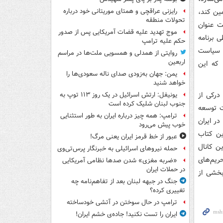
مین کند،
رایزنی عراقچی و همتای موریتانی خود درباره
تحولات منطقه
حت عنوان
موج تهدید علیه قضات آمریکایی پس از صدور
 برنامه
حکم علیه ترامپ
نج ساله ششم توسعه، به طور همزمان ۱۶۹ هدف کلی، ۵۶۶ استراتژی و حدود ۱۵۰۰ سیاست
روایتی از همدلی و همسویی ملت‌ها در مراسم
اربعین
 که این
یمن: جهان به‌زودی صدای ناله سعودی‌ها را
خواهد شنید
درکی از
یونیفل: ارتش اسرائیل در یک روز ۱۱۳ توپ به
جنوب لبنان شلیک کرده است
 توسعه
ترامپ: همه چیز درباره ایران به طور استثنایی
وسعه در ایران
خوب پیش می‌رود
ین کتاب
عبور از خط قرمز ایران یعنی مرگ!
ین کانال
حمله نیروهای اسرائیلی به خبرنگار پرس‌تی‌وی
ریم‌های
«ضربه مغزی» شدن صدها نظامی آمریکایی
در حملات ایران
بخشی از
جنگ در جبهه لبنان بعد از تفاهم‌نامه چه
تغییری کرده؟
ترامپ در حال سوختن در آتشی خودساخته
ایران را تست نکنید! جاده‌ی خشم ایران!