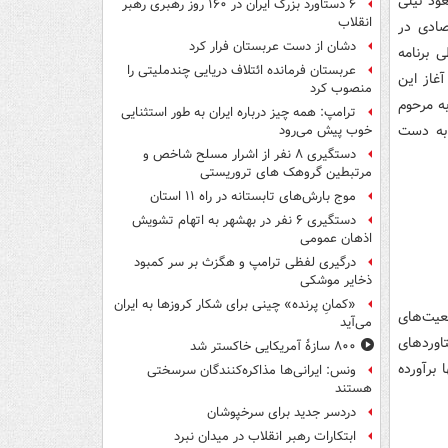
ود نیلی
۶ دستاورد بزرگ ایران در ۱۶۰ روز رهبری رهبر
انقلاب
تصادی در
دشان از دست عربستان فرار کرد
ی برنامه
عربستان فرمانده ائتلاف دریایی چندملیتی را
غاز این
منصوب کرد
ه مرحوم
ترامپ: همه چیز درباره ایران به طور استثنایی
 به دست
خوب پیش می‌رود
دستگیری ۸ نفر از اشرار مسلح شاخص و
مرتبطین گروهک های تروریستی
موج بارش‌های تابستانه در راه ۱۱ استان
دستگیری ۶ نفر در بهشهر به اتهام تشویش
اذهان عمومی
درگیری لفظی ترامپ و هگزث بر سر کمبود
ذخایر موشکی
«کمانِ پرنده» چینی برای شکار کروزها به ایران
عیت‌های
می‌آید
اوردهای
۸۰۰ سازۀ آمریکایی خاکستر شد
 برآورده
ونس: ایرانی‌ها مذاکره‌کنندگان سرسختی
هستند
دردسر جدید برای سرخپوشان
ابتکارات رهبر انقلاب در میدان نبرد