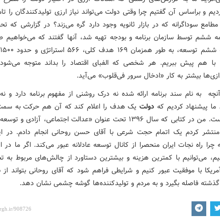
دیم و براساس آن گفتیم چرا وقتی دولت می‌تواند نیاز ارزی تولیدکنندگان را تا
مطامع سوداگرانه که در بازار ثانویه وجود دارد گره می‌زند؟ در گزارشی که ت
مه ششم توسط سازمان برنامه و بودجه تهیه شد، آنها گفتند که می‌خواهیم طی
پ
ا با هم پیش ببریم. هر شخصی که الفبای اقتصاد را بداند متوجه می‌شود
ازی‌ها بیشتر به کار «ادخال سرور فی‌قلوب» می‌آید.
آنچه به نام سند برنامه ارائه شده نه درک روشنی از مفهوم برنامه دارد و نه 
 ما پیشنهاد کردیم که
دولت
یک هدف را اعلام کند که آن هم حرکت به سمت
عادلانه است. من در کتابی که سال ۱۳۹۶ تحت عنوان «عدالت اجتماعی، آزادی و ت
نتشر کردم یک اتمام حجت‌ شرعی با آقای حسن روحانی انجام دادم. در ا
چرا راه نجات ایران منحصرا از کانال توسعه عادلانه عبور می‌کند. اگر ما در ا
م، می‌توانیم با کمترین هزینه و بیشترین دستاورد از چالش‌های مربوط به تح
آمریکا با موفقیت عبور کنیم و شرایطی فراهم شود که آقای روحانی بتواند از 
ذشته فاصله بگیرد و به مردم و تولیدکننده‌ها گوشه چشمی نشان دهد.