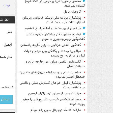
محسن رضایی: کریدور دومی در تنگه هرمز
دولت
گشوده نمی‌شود
گاوچران بزدل
پزشکیان: برنامه ملی پزشک خانواده، زیربنای
نظر شم
تحقق عدالت در سلامت است
در کمین تروریست‌ها و آماده پاسخ قاطعیم
نام
توضیح معاون دفتر پزشکیان درباره انتشار
گفت‌وگوی رئیس‌جمهوری با مردم
ایمیل
گفتگوی تلفنی عراقچی با وزیر خارجه پاکستان
عراقچی: وحدت و یگانگی بین مردم و دولت
ایران و عراق به اوج رسیده
نظر شما 
گفت‌وگوی تلفنی وزرای امور خارجه ایران و
سلطنت عمان
هشدار القاصی درباره توقف پروژه‌های قضایی؛
«معطل اعتبار نمانید»
پزشکیان: ایران خواهان گسترش تنش و ناامنی
*
لطفا عدد م
در منطقه نیست
جزئیات جدید از میزان تردد زائران اربعین
ده‌ها اینفلوئنسر خارجی، تشییع قرن را چطور
روایت کردند
عارف: اقتصاد دیجیتال بدون رفع موانع