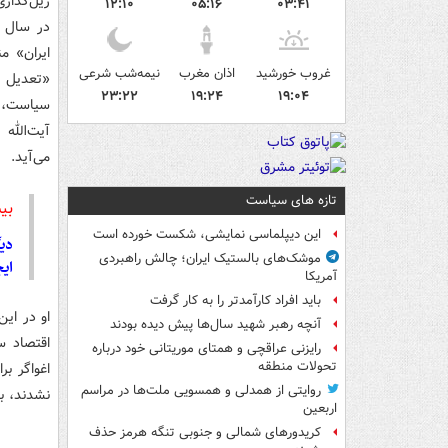
ریل‌گذاری
۱۲:۱۰
۰۵:۱۶
۰۳:۴۱
ایران» من
غروب خورشید
اذان مغرب
نیمه‌شب شرعی
«تعدیل س
۲۳:۲۲
۱۹:۲۴
۱۹:۰۴
سیاست، چ
آیت‌الله
می‌آید.
تازه های سیاست
بی
این دیپلماسی نمایشی، شکست خورده است
دی
موشک‌های بالستیک ایران؛ چالش راهبردی
ایج
آمریکا
باید افراد کارآمدتر را به کار گرفت
او در ای
آنچه رهبر شهید سال‌ها پیش دیده بودند
اقتصاد س
رایزنی عراقچی و همتای موریتانی خود درباره
تحولات منطقه
اغواگر بر
روایتی از همدلی و همسویی ملت‌ها در مراسم
نشدند، بل
اربعین
کریدورهای شمالی و جنوبی تنگه هرمز حذف