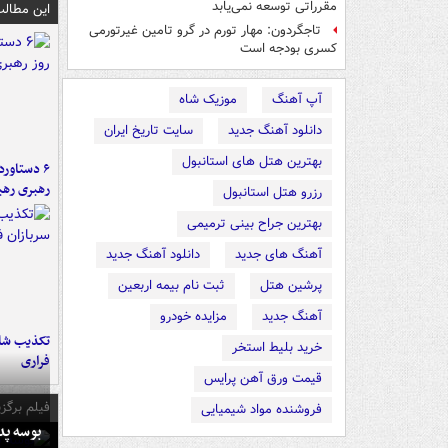
مقرراتی توسعه نمی‌یابد
این مطالب
تاجگردون: مهار تورم در گرو تامین غیرتورمی
کسری بودجه است
آپ آهنگ
موزیک شاه
دانلود آهنگ جدید
سایت تاریخ ایران
بهترین هتل های استانبول
رهبری رهب
رزرو هتل استانبول
بهترین جراح بینی ترمیمی
آهنگ های جدید
دانلود آهنگ جدید
پرشین هتل
ثبت نام بیمه اربعین
آهنگ جدید
مزایده خودرو
تکذیب شای
خرید بلیط استخر
فراری
قیمت ورق آهن پرایس
فیلم برگزی
فروشنده مواد شیمیایی
بوسه‌ پ