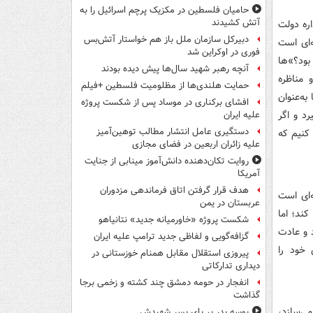
حامیان فلسطین در مکزیک پرچم اسرائیل را به
آتش کشیدند
اره دولت
دبیرکل سازمان ملل باز هم خواستار آتش‌بس
ه‌ای است
فوری در اوکراین شد
ود؟»‌ها
آنچه رهبر شهید سال‌ها پیش دیده بودند
 مناظره
حمایت هلندی‌ها از مظلومیت فلسطین +فیلم
به‌عنوان
افشای برکناری در موساد پس از شکست پروژه
د و اگر
علیه ایران
دستگیری عامل انتشار مطالب توهین‌آمیز
 کنیم که
علیه زائران اربعین در فضای مجازی
روایت تکان‌دهنده دانش‌آموز مینابی از جنایت
آمریکا
هدف قرار گرفتن اتاق‌ فرماندهی مزدوران
ه‌ای است
عربستان در یمن
ند؛ اما
شکست پروژه «خاورمیانه جدید» نتانیاهو
د و عادت
گزافه‌گویی و لفاظی جدید ترامپ علیه ایران
 خود را
پیروزی استقلال مقابل همنام خوزستانی در
دیداری تدارکاتی
انفجار در حومه دمشق چند کشته و زخمی برجا
گذاشت
ی‌سازد،
بوسه‌ پدر بر پای پسر شهیدش