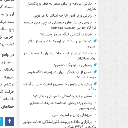
بقائی: برنامه‌ای برای سفر به قطر و پاکستان
استناد کر
نداریم
آن را به 
رایزنی وزیر امور خارجه ایتالیا با عراقچی
سند برنا
بررسی چالش‌های جمعیتی در چهارمین جلسه
قرارگاه جوانی جمعیت قوه قضا
شرط بازگشایی تنگه هرمز چیست؟
اجرایی ر
توئیت وزیر ارشاد درباره یک تکذیبیه از دفتر
عبارت‌پرد
رهبری
حمایت ایران از تصمیمات رهبران فلسطینی در
در واقع 
روند مذاکرات
استراتژی.
رسوایی در اردوگاه دشمن!
عمان از ایستادگی ایران در زمینه تنگه هرمز
امروز» م
خرسند است!
نوشتم که 
پیش‌بینی رئیس کمیسیون امنیت ملی از آینده
جنگ
حرکت کنی
سفیر جدید پاکستان با مومنی دیدار کرد
ظالمانه 
پشت پرده پخش هدفمند شایعه استعفای
خطاهای گ
رئیس‌جمهور
مرزهای زبان و امنیت ملی
برگزاری دادگاه پرونده کثیرالشاکی «تات موتور
تاک» با ۲۹۷۹ شاکی