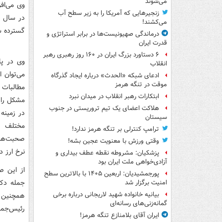
می‌شوند
وی می‌اف
زنجیرهایی که آمریکا را به زیر سطح آب
می‌کشند!
گسترده ش
درماندگی صهیونیست‌ها در برابر استراتژی و
قدرت ایران
۶ دستاورد بزرگ ایران در ۱۶۰ روز رهبری رهبر
وی در پا
انقلاب
می‌توان 
ادعای شبکه «الحدث» درباره ایجاد گذرگاه
موقت در تنگه هرمز
مطالبات 
ابتکارات رهبر انقلاب در میدان نبرد
مشکل را ب
هلاکت اعضای یک تیم تروریستی در جنوب
در زمینه
سیستان
مختلف ن
ترامپ کنترلی بر تنگه هرمز ندارد!
صحبت‌های
وقتی ورزش با معنویت عجین بشه!
نرخ ارز د
پزشکیان: مشروطه نقطه عطف بیداری و
آزادی‌خواهی ملت ایران بود
از این ص
پورجمشیدیان: اربعین ۱۴۰۵ با بالاترین سطح
جمله دکت
امنیت برگزار شد
بیانیه خانواده شهید لاریجانی درباره برخی
همچنین ص
گمانه‌زنی‌های رسانه‌ای
رئیس‌جمه
ایران آقای بلامنازع تنگه هرمز!