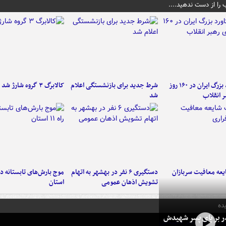
 را از دست ندهید....
۶ دستاورد بزرگ ایران در ۱۶۰ روز
شرط جدید برای بازنشستگی اعلام
کالابرگ ۳ گروه شارژ شد
ر انقلاب
شد
عه معافیت سربازان
دستگیری ۶ نفر در بهشهر به اتهام
تشویش اذهان عمومی
استان
ده
در بر پای پسر شهیدش