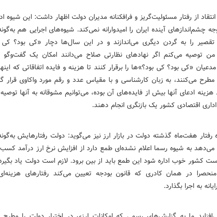
انتقاد از رفتار مسئولیت‌گریز و فرافکنانه مدیران دولت اظهار داشت: این شیوه اد
ه چشم‌اندازهای آینده ایران را امیدوارانه نمی‌کند. شیوه‌های اجرایی هم به‌گون
تقصیر را به گردن دیگری می‌اندازند و در این سال‌ها دچار «کی بود؟ کی ب
 من توصیه می‌کنم اگر نهادهای نظارتی صلاح می‌دانند امکان یک گفت‌وگو و
دعیان «کی بود؟ کی بود؟»ها را برقرار کنند تا هزینه و فایده اتفاقاتی که اینها 
مطرح می‌کنند، به زبان کارشناسی و با مقیاس عدد و رقم مورد واکاوی قرار گیر
زینه ادعای آنها بیش از فایده‌های آن بوده، می‌توانیم مشوقانه به آنها توصیه
اداری اقتصادی کشور یک بازنگری انجام دهند.
 رفتار هفت‌ماه گذشته دولت در بازار ارز نیز می‌گوید: دولت رفتارهایش به‌گون
می‌دهد به شیوه رسما اعلام نشده‌ای طمع دارد از افزایش نرخ ارز درآمد کسب ک
است کشور خوب اداره شود این طمع باید از بین برود. لازم است دولت یاد بگیر
نحصرا در همان کادری که قانون بودجه تعیین می‌کند رفتارهای هزینه‌ای
انه به اجرا بگذارد.
‌افزاید ما به گزارش‌های رسمی که امکانات ارزی در اختیار دولت را مطرح م