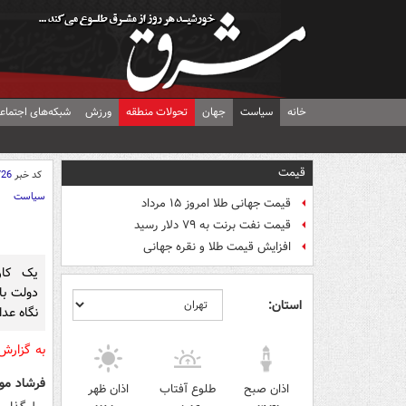
خانه
سیاست
جهان
تحولات منطقه
ورزش
شبکه‌های اجتماع
قیمت
کد خبر
726
سیاست
قیمت جهانی طلا امروز ۱۵ مرداد
قیمت نفت برنت به ۷۹ دلار رسید
افزایش قیمت طلا و نقره جهانی
یک کار
دولت بای
استان:
نگاه عدا
به گزار
فرشاد مو
اذان صبح
طلوع آفتاب
اذان ظهر