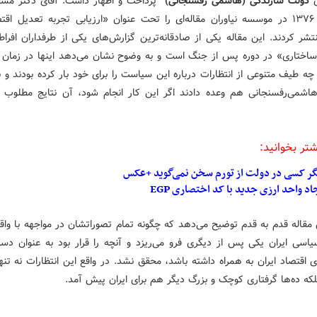
دولت سازندگی (هاشمی رفسنجانی)
پرداخت و اظهار داشت: آقای دکتر مسع
در سال ۱۳۷۶ در موسسه نیاوران مقاله‌ای را تحت عنوان «ارزیابی تجربه تعدیل اق
تشر کردند. این مقاله یکی از صادقانه‌ترین گزارش‌های یکی از طرفداران افراط
اختاری» در دوره پس از جنگ است و به وضوح نشان می‌دهد اینها در زمان آ
ه طیف متنوعی از انتظارات درباره این سیاست را برای خود بار کرده بودند و ب
 هاشمی‌رفسنجانی هم وعده دادند اگر این کار انجام شود، آن نتایج مطلوب
شتر بخوانید:
گر کسی در دولت از تورم سخن نمی‌گوید +عکس
اد واحد ارزی جدید با کد اختصاری EGP
ن مقاله قدم به قدم توضیح می‌دهد که چگونه تمام تصوراتشان در مواجهه با واق
یاسی ایران یکی پس از دیگری فرو می‌ریزد و آنچه را قرار بود به عنوان دست
ای اقتصاد ایران به همراه داشته باشد، محقق نشد. در واقع این انتظارات نه تنها
که ده‌ها گرفتاری کوچک و بزرگ دیگر هم برای ایران پیش آمد.