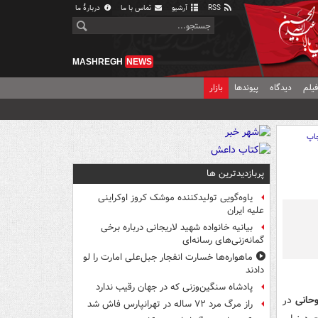
RSS
آرشیو
تماس با ما
دربارهٔ ما
MASHREGH
NEWS
یلم
دیدگاه
پیوندها
بازار
اپ
پربازدیدترین ها
یاوه‌گویی تولیدکننده موشک کروز اوکراینی
علیه ایران
بیانیه خانواده شهید لاریجانی درباره برخی
گمانه‌زنی‌های رسانه‌ای
ماهواره‌ها خسارت انفجار جبل‌علی امارت را لو
دادند
پادشاه سنگین‌وزنی که در جهان رقیب ندارد
حانی
در
راز مرگ مرد ۷۲ ساله در تهرانپارس فاش شد