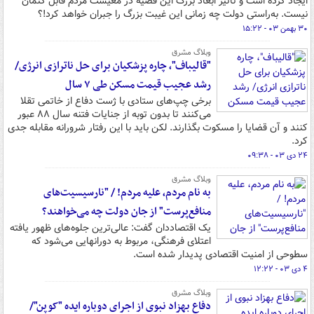
ایجاد کرده است و تأثیر ابعاد بزرگ این قضیه در معیشت مردم قابل کتمان
نیست. به‌راستی دولت چه زمانی این غیبت بزرگ را جبران خواهد کرد!؟
۳۰ بهمن ۰۳ - ۱۵:۲۲
وبلاگ مشرق
"قالیباف"، چاره پزشکیان برای حل ناترازی انرژی/
رشد عجیب قیمت مسکن طی ۷ سال
برخی چپ‌های ستادی با ژست دفاع از خاتمی تقلا
می‌کنند تا بدون توبه از جنایات فتنه سال ۸۸ عبور
کنند و آن قضایا را مسکوت بگذارند. لکن باید با این رفتار شرورانه مقابله جدی
کرد.
۲۴ دی ۰۳ - ۰۹:۳۸
وبلاگ مشرق
به نام مردم، علیه مردم! / "نارسیسیت‌های
منافع‌پرست" از جان دولت چه می‌خواهند؟
یک اقتصاددان گفت: عالی‌ترین جلوه‌های ظهور یافته
اعتلای فرهنگی، مربوط به دورانهایی می‌شود که
سطوحی از امنیت اقتصادی پدیدار شده است.
۴ دی ۰۳ - ۱۲:۲۲
وبلاگ مشرق
دفاع بهزاد نبوی از اجرای دوباره ایده "کوپن"/