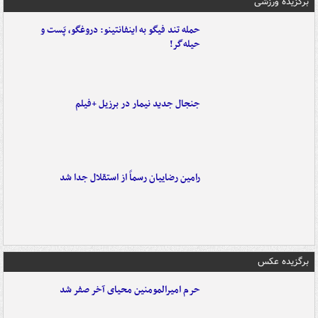
برگزیده ورزشی
حمله تند فیگو به اینفانتینو: دروغگو، پَست‌ و
حیله‌گر!
جنجال جدید نیمار در برزیل +فیلم
رامین رضاییان رسماً از استقلال جدا شد
برگزیده عکس
حرم امیرالمومنین محیای آخر صفر شد