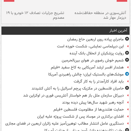
تصادف مرگبار در محور اهواز–شوش ۲
آتش‌سوزی در منطقه حفاظت‌شده
تشریح جزئیات تصادف ۱۲ خودرو با ۱۹
پا
دیزمار مهار شد
مصدوم
آخرین اخبار
ماجرای پیاده روی اربعین حاج رمضان
این دیپلماسی نمایشی، شکست خورده است
روایت پزشکیان از انحلال بانک آینده
شمیم خوش رضوی در هوای بین‌الحرمین
هشدار افسر ارشد آمریکایی به کاخ سفید +فیلم
موشک‌های بالستیک ایران؛ چالش راهبردی آمریکا
باید افراد کارآمدتر را به کار گرفت
حامیان فلسطین در مکزیک پرچم اسرائیل را به آتش کشیدند
دبیرکل سازمان ملل باز هم خواستار آتش‌بس فوری در اوکراین شد
آنچه رهبر شهید سال‌ها پیش دیده بودند
حمایت هلندی‌ها از مظلومیت فلسطین +فیلم
افشای برکناری در موساد پس از شکست پروژه علیه ایران
دستگیری عامل انتشار مطالب توهین‌آمیز علیه زائران اربعین در فضای مجازی
روایت تکان‌دهنده دانش‌آموز مینابی از جنایت آمریکا