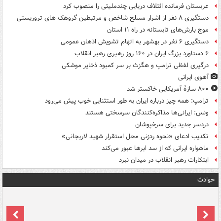
عربستان فرمانده ائتلاف دریایی چندملیتی را منصوب کرد
دستگیری ۸ نفر از اشرار مسلح شاخص و مرتبطین گروهک های تروریستی
موج بارش‌های تابستانه در راه ۱۱ استان
دستگیری ۶ نفر در بهشهر به اتهام تشویش اذهان عمومی
۶ دستاورد بزرگ ایران در ۱۶۰ روز رهبری رهبر انقلاب
درگیری لفظی ترامپ و هگزث بر سر کمبود ذخایر موشکی
آهوی ایرانی
۸۰۰ سازۀ آمریکایی خاکستر شد
ترامپ: همه چیز درباره ایران به طور استثنایی خوب پیش می‌رود
ونس: ایرانی‌ها مذاکره‌کنندگان سرسختی هستند
دردسر جدید برای سرخپوشان
تکذیب ادعای «نحوه ردزنی محل استقرار شهید لاریجانی»
ماهواره ایرانی که از سد ابرها عبور می‌کند
ابتکارات رهبر انقلاب در میدان نبرد
حوادث