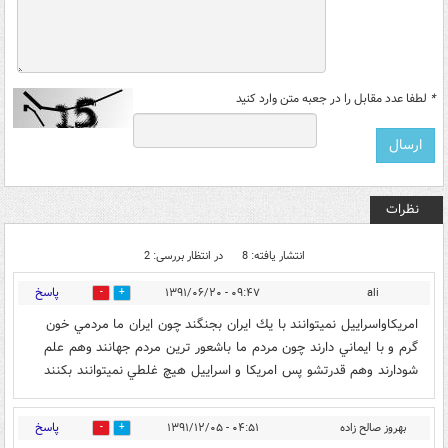
*
لطفا عدد مقابل را در جعبه متن وارد کنید
نظرات
انتشار یافته: 8
در انتظار بررسی: 2
پاسخ
۰۹:۴۷ - ۱۳۹۱/۰۶/۲۰
ali
0
1
امريكاواسراييل نميتوانند با يك ايران بجنگند چون ايران ما مردمي خون
گرم و با ايماني دارند چون مردم ما باشعور ترين مردم جهانند وهم علم
شودارند وهم قدرتشو پس امريكا و اسراييل هيچ غلطي نميتوانند بكنند
پاسخ
بهروز صالح زاده
۰۴:۵۱ - ۱۳۹۱/۱۲/۰۵
0
0