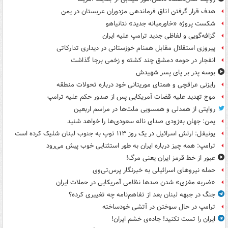
هدف قرار گرفتن اتاق‌ فرماندهی مزدوران عربستان در یمن
شکست پروژه «خاورمیانه جدید» نتانیاهو
گزافه‌گویی و لفاظی جدید ترامپ علیه ایران
پیروزی استقلال مقابل همنام خوزستانی در دیداری تدارکاتی
انفجار در حومه دمشق چند کشته و زخمی برجا گذاشت
بوسه‌ پدر بر پای پسر شهیدش
رایزنی عراقچی و همتای موریتانی خود درباره تحولات منطقه
موج تهدید علیه قضات آمریکایی پس از صدور حکم علیه ترامپ
روایتی از همدلی و همسویی ملت‌ها در مراسم اربعین
یمن: جهان به‌زودی صدای ناله سعودی‌ها را خواهد شنید
یونیفل: ارتش اسرائیل در یک روز ۱۱۳ توپ به جنوب لبنان شلیک کرده است
ترامپ: همه چیز درباره ایران به طور استثنایی خوب پیش می‌رود
عبور از خط قرمز ایران یعنی مرگ!
حمله نیروهای اسرائیلی به خبرنگار پرس‌تی‌وی
«ضربه مغزی» شدن صدها نظامی آمریکایی در حملات ایران
جنگ در جبهه لبنان بعد از تفاهم‌نامه چه تغییری کرده؟
ترامپ در حال سوختن در آتشی خودساخته
ایران را تست نکنید! جاده‌ی خشم ایران!