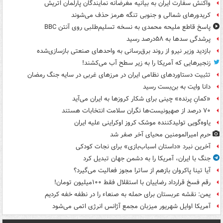
واکنش سفارت ایران به بیانیه مغرضانه نمایندگان پارلمان اتریش
کریدورهای شمالی و جنوبی تنگه هرمز حذف می‌شوند
پاسخ قاطع ملیحه محمدی به نسخه تسلیم‌طلبی روی آنتن BBC
پرشدگی سدها به ۵۸درصد رسید
بازدید وزیر نیرو از روند برق‌رسانی به واحدهای صنعتی بازسازی‌شده
زنجیرهایی که آمریکا را به زیر سطح آب می‌کشند!
تثبیت دستاوردهای نظامی ایران در مرزهای غربی در سایه جنگ رمضان
دانا وایت به بن‌بست رسید
«کمانِ پرنده» چینی برای شکار کروزها به ایران می‌آید
۷۰ درصد از صهیونیست‌ها نگران سلامت انتخابات هستند
یاوه‌گویی تولیدکننده موشک کروز اوکراینی علیه ایران
حرم امیرالمومنین محیای آخر صفر شد
آخرین نبرد «داستان اسباب‌بازی» برای نجات کودکی
جنگ با ایران، آمریکا را به دشمن جهان تبدیل کرد
آیا تینا پاکروان بازهم از ساترا مجوز فعالیت می‌گیرد؟
رقم فسخ قرارداد رضاییان با استقلال فقط ۱۰۰میلیون تومان!
یمن: نقشه عربستان برای حمله به صنعاء را در نطفه خفه کردیم
آمریکا اوایل شهریور میزبان مجمع آژانس انرژی اتمی می‌شود