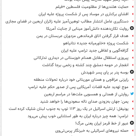
حمایت هلندی‌ها از مظلومیت فلسطین +فیلم
افشای برکناری در موساد پس از شکست پروژه علیه ایران
دستگیری عامل انتشار مطالب توهین‌آمیز علیه زائران اربعین در فضای مجازی
روایت تکان‌دهنده دانش‌آموز مینابی از جنایت آمریکا
هدف قرار گرفتن اتاق‌ فرماندهی مزدوران عربستان در یمن
شکست پروژه «خاورمیانه جدید» نتانیاهو
گزافه‌گویی و لفاظی جدید ترامپ علیه ایران
پیروزی استقلال مقابل همنام خوزستانی در دیداری تدارکاتی
انفجار در حومه دمشق چند کشته و زخمی برجا گذاشت
بوسه‌ پدر بر پای پسر شهیدش
رایزنی عراقچی و همتای موریتانی خود درباره تحولات منطقه
موج تهدید علیه قضات آمریکایی پس از صدور حکم علیه ترامپ
روایتی از همدلی و همسویی ملت‌ها در مراسم اربعین
یمن: جهان به‌زودی صدای ناله سعودی‌ها را خواهد شنید
یونیفل: ارتش اسرائیل در یک روز ۱۱۳ توپ به جنوب لبنان شلیک کرده است
ترامپ: همه چیز درباره ایران به طور استثنایی خوب پیش می‌رود
عبور از خط قرمز ایران یعنی مرگ!
حمله نیروهای اسرائیلی به خبرنگار پرس‌تی‌وی