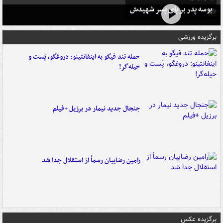
بوسه‌ پدر بر پای پسر شهیدش
برگزیده ورزشی
حمله تند فیگو به اینفانتینو: دروغگو، پَست‌ و
حیله‌گر!
جنجال جدید نیمار در برزیل +فیلم
رامین رضاییان رسماً از استقلال جدا شد
برگزیده عکس