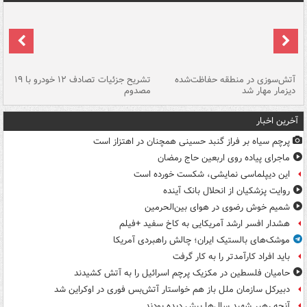
تصادف مرگبار در محور اهواز–شوش ۲
آتش‌سوزی در منطقه حفاظت‌شده
تشریح جزئیات تصادف ۱۲ خودرو با ۱۹
پا
دیزمار مهار شد
مصدوم
آخرین اخبار
پرچم سیاه بر فراز گنبد حسینی همچنان در اهتزاز است
ماجرای پیاده روی اربعین حاج رمضان
این دیپلماسی نمایشی، شکست خورده است
روایت پزشکیان از انحلال بانک آینده
شمیم خوش رضوی در هوای بین‌الحرمین
هشدار افسر ارشد آمریکایی به کاخ سفید +فیلم
موشک‌های بالستیک ایران؛ چالش راهبردی آمریکا
باید افراد کارآمدتر را به کار گرفت
حامیان فلسطین در مکزیک پرچم اسرائیل را به آتش کشیدند
دبیرکل سازمان ملل باز هم خواستار آتش‌بس فوری در اوکراین شد
آنچه رهبر شهید سال‌ها پیش دیده بودند