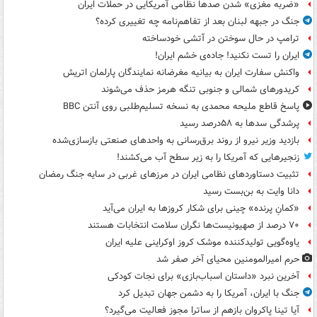
«ضربه مغزی» شدن صدها نظامی آمریکایی در حملات ایران
جنگ در جبهه لبنان بعد از تفاهم‌نامه چه تغییری کرده؟
ترامپ در حال سوختن در آتشی خودساخته
ایران را تست نکنید! جاده‌ی خشم ایران!
واکنش سفارت ایران به بیانیه مغرضانه نمایندگان پارلمان اتریش
کریدورهای شمالی و جنوبی تنگه هرمز حذف می‌شوند
پاسخ قاطع ملیحه محمدی به نسخه تسلیم‌طلبی روی آنتن BBC
پرشدگی سدها به ۵۸درصد رسید
بازدید وزیر نیرو از روند برق‌رسانی به واحدهای صنعتی بازسازی‌شده
زنجیرهایی که آمریکا را به زیر سطح آب می‌کشند!
تثبیت دستاوردهای نظامی ایران در مرزهای غربی در سایه جنگ رمضان
دانا وایت به بن‌بست رسید
«کمانِ پرنده» چینی برای شکار کروزها به ایران می‌آید
۷۰ درصد از صهیونیست‌ها نگران سلامت انتخابات هستند
یاوه‌گویی تولیدکننده موشک کروز اوکراینی علیه ایران
حرم امیرالمومنین محیای آخر صفر شد
آخرین نبرد «داستان اسباب‌بازی» برای نجات کودکی
جنگ با ایران، آمریکا را به دشمن جهان تبدیل کرد
آیا تینا پاکروان بازهم از ساترا مجوز فعالیت می‌گیرد؟