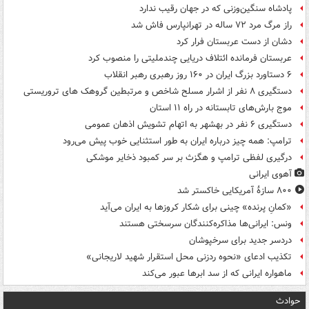
پادشاه سنگین‌وزنی که در جهان رقیب ندارد
راز مرگ مرد ۷۲ ساله در تهرانپارس فاش شد
دشان از دست عربستان فرار کرد
عربستان فرمانده ائتلاف دریایی چندملیتی را منصوب کرد
۶ دستاورد بزرگ ایران در ۱۶۰ روز رهبری رهبر انقلاب
دستگیری ۸ نفر از اشرار مسلح شاخص و مرتبطین گروهک های تروریستی
موج بارش‌های تابستانه در راه ۱۱ استان
دستگیری ۶ نفر در بهشهر به اتهام تشویش اذهان عمومی
ترامپ: همه چیز درباره ایران به طور استثنایی خوب پیش می‌رود
درگیری لفظی ترامپ و هگزث بر سر کمبود ذخایر موشکی
آهوی ایرانی
۸۰۰ سازۀ آمریکایی خاکستر شد
«کمانِ پرنده» چینی برای شکار کروزها به ایران می‌آید
ونس: ایرانی‌ها مذاکره‌کنندگان سرسختی هستند
دردسر جدید برای سرخپوشان
تکذیب ادعای «نحوه ردزنی محل استقرار شهید لاریجانی»
ماهواره ایرانی که از سد ابرها عبور می‌کند
حوادث