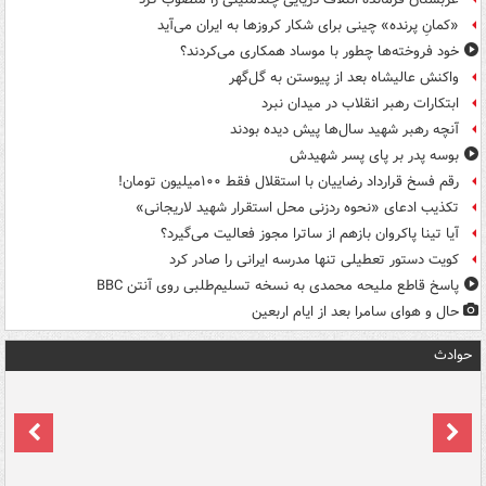
«کمانِ پرنده» چینی برای شکار کروزها به ایران می‌آید
خود فروخته‌ها چطور با موساد همکاری می‌کردند؟
واکنش عالیشاه بعد از پیوستن به گل‌گهر
ابتکارات رهبر انقلاب در میدان نبرد
آنچه رهبر شهید سال‌ها پیش دیده بودند
بوسه‌ پدر بر پای پسر شهیدش
رقم فسخ قرارداد رضاییان با استقلال فقط ۱۰۰میلیون تومان!
تکذیب ادعای «نحوه ردزنی محل استقرار شهید لاریجانی»
آیا تینا پاکروان بازهم از ساترا مجوز فعالیت می‌گیرد؟
کویت دستور تعطیلی تنها مدرسه ایرانی را صادر کرد
پاسخ قاطع ملیحه محمدی به نسخه تسلیم‌طلبی روی آنتن BBC
حال و هوای سامرا بعد از ایام اربعین
حوادث