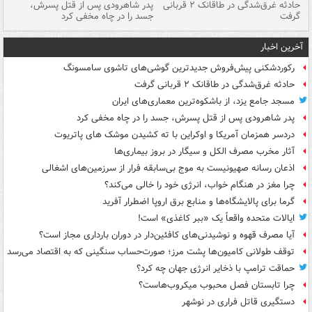
شته
حادثه غرق‌شدگی در طاقانک ۲ قربانی
پدر شاهرودی پس از قتل پسرش،
دس
گرفت
جسد را در چاه مخفی کرد
آخرین اخبار
رکوردشکنی پیش‌فروش جدیدترین گوشی‌های تاشوی سامسونگ
حادثه غرق‌شدگی در طاقانک ۲ قربانی گرفت
مسجد جامع یزد، از باشکوه‌ترین معماری‌های ایران
پدر شاهرودی پس از قتل پسرش، جسد را در چاه مخفی کرد
دردسر همزمان آمریکا و اوکراین با ته کشیدن موشک های پاتریوت
آثار مخرب مصرف الکل و سیگار در بروز بیماری‌ها
اذعان رسانه صهیونیست به موج بی‌سابقه فرار از سرزمین‌های اشغالی
چرا مغز در هنگام خواب، انرژی خود را خالی می‌کند؟
گرما برای پالایشگاه‌ها و منابع برق اروپا اضطرار آفرید
ایالات متحده واقعاً یک «ببر کاغذی» است!
آیا مصرف قهوه و نوشیدنی‌های کافئین‌دار در دوران بارداری مجاز است؟
توقف طولانی کامیون‌ها پشت مرز؛ صورت‌حساب سنگینی که به اقتصاد می‌رسد
حماقت ترامپ با ذخایر انرژی جهان چه کرد؟
چرا تابستان فصل محبوب میکروب‌هاست؟
دستگیری قاتل فراری در نوشهر