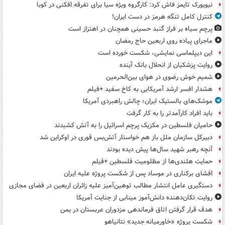
نیویورک تایمز فاش کرد: کارگروه ویژه سیا برای تفرقه افکنی در کوبا
کنترل کامل تنگه هرمز در دست ایران!
پرچم سیاه بر فراز گنبد حسینی همچنان در اهتزاز است
ماجرای پیاده روی اربعین حاج رمضان
این دیپلماسی نمایشی، شکست خورده است
روایت پزشکیان از انحلال بانک آینده
شمیم خوش رضوی در هوای بین‌الحرمین
هشدار افسر ارشد آمریکایی به کاخ سفید +فیلم
موشک‌های بالستیک ایران؛ چالش راهبردی آمریکا
باید افراد کارآمدتر را به کار گرفت
حامیان فلسطین در مکزیک پرچم اسرائیل را به آتش کشیدند
دبیرکل سازمان ملل باز هم خواستار آتش‌بس فوری در اوکراین شد
آنچه رهبر شهید سال‌ها پیش دیده بودند
حمایت هلندی‌ها از مظلومیت فلسطین +فیلم
افشای برکناری در موساد پس از شکست پروژه علیه ایران
دستگیری عامل انتشار مطالب توهین‌آمیز علیه زائران اربعین در فضای مجازی
روایت تکان‌دهنده دانش‌آموز مینابی از جنایت آمریکا
هدف قرار گرفتن اتاق‌ فرماندهی مزدوران عربستان در یمن
شکست پروژه «خاورمیانه جدید» نتانیاهو