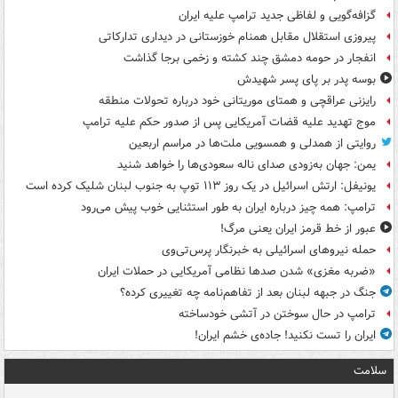
گزافه‌گویی و لفاظی جدید ترامپ علیه ایران
پیروزی استقلال مقابل همنام خوزستانی در دیداری تدارکاتی
انفجار در حومه دمشق چند کشته و زخمی برجا گذاشت
بوسه‌ پدر بر پای پسر شهیدش
رایزنی عراقچی و همتای موریتانی خود درباره تحولات منطقه
موج تهدید علیه قضات آمریکایی پس از صدور حکم علیه ترامپ
روایتی از همدلی و همسویی ملت‌ها در مراسم اربعین
یمن: جهان به‌زودی صدای ناله سعودی‌ها را خواهد شنید
یونیفل: ارتش اسرائیل در یک روز ۱۱۳ توپ به جنوب لبنان شلیک کرده است
ترامپ: همه چیز درباره ایران به طور استثنایی خوب پیش می‌رود
عبور از خط قرمز ایران یعنی مرگ!
حمله نیروهای اسرائیلی به خبرنگار پرس‌تی‌وی
«ضربه مغزی» شدن صدها نظامی آمریکایی در حملات ایران
جنگ در جبهه لبنان بعد از تفاهم‌نامه چه تغییری کرده؟
ترامپ در حال سوختن در آتشی خودساخته
ایران را تست نکنید! جاده‌ی خشم ایران!
سلامت