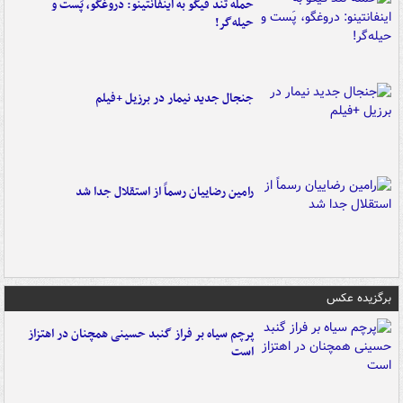
حمله تند فیگو به اینفانتینو: دروغگو، پَست‌ و
حیله‌گر!
جنجال جدید نیمار در برزیل +فیلم
رامین رضاییان رسماً از استقلال جدا شد
برگزیده عکس
پرچم سیاه بر فراز گنبد حسینی همچنان در اهتزاز
است