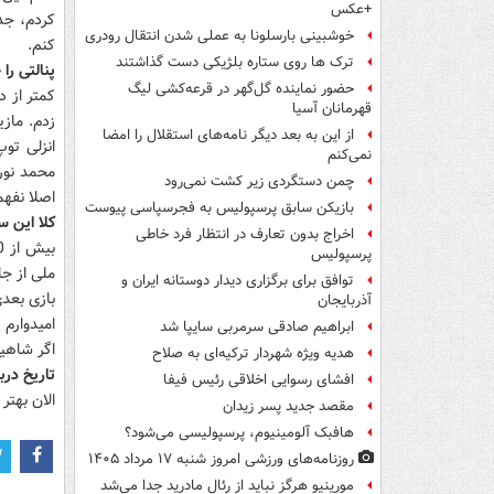
+عکس
کردم، جد
خوشبینی بارسلونا به عملی شدن انتقال رودری
کنم.
ترک ها روی ستاره بلژیکی دست گذاشتند
پنالتی را
حضور نماینده گل‌گهر در قرعه‌کشی لیگ
کمتر از د
قهرمانان آسیا
زدم. مازی
از این به بعد دیگر نامه‌های استقلال را امضا
انزلی تو
نمی‌کنم
محمد نور
چمن دستگردی زیر کشت نمی‌رود
اصلا نفهم
بازیکن سابق پرسپولیس به فجرسپاسی پیوست
کلا این 
اخراج بدون تعارف در انتظار فرد خاطی
پرسپولیس
ملی از جا
توافق برای برگزاری دیدار دوستانه ایران و
بازی بعدی
آذربایجان
امیدوارم 
ابراهیم صادقی سرمربی سایپا شد
اگر شاهی
هدیه ویژه شهردار ترکیه‌ای به صلاح
تاریخ د
افشای رسوایی اخلاقی رئیس فیفا
الان بهتر
مقصد جدید پسر زیدان
هافبک آلومینیوم، پرسپولیسی می‌شود؟
روزنامه‌های ورزشی امروز ‌شنبه ۱۷ مرداد ۱۴۰۵
مورینیو هرگز نباید از رئال مادرید جدا می‌شد