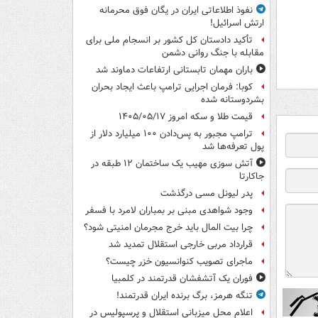
نفوذ اطلاعاتی ایران در یگان فوق محرمانه
ارتش اسرائیل!
تأکید دادستان کل کشور بر انسجام ملی برای
مقابله با جنگ روانی دشمن
باران مهمان تابستانی ارتفاعات دماوند شد
کوبا: فرمان اجرایی ترامپ باعث ایجاد بحران
بشردوستانه شده
قیمت طلا و سکه امروز ۱۴۰۵/۰۵/۱۷
ترامپ مجبور به پس‌دادن ۱۰۰ میلیارد دلار از
پول تعرفه‌ها شد
آتش سوزی مهیب یک ساختمان ۱۲ طبقه در
جاکارتا
پدر لیونل مسی درگذشت
وجود شواهدی مبنی بر بمباران لامرد با فسفر
چرا بیت المال باید خرج مجرمان امنیتی شود؟
قرارداد مربی خارجی استقلال تمدید شد
ماجرای تصویب کنوانسیون خزر چیست؟
فوران یک آتشفشان قدرتمند در کلمبیا
تنگه هرمز، برگ برنده ایران قدرتمند!
اعلام محل میزبانی استقلال و پرسپولیس در