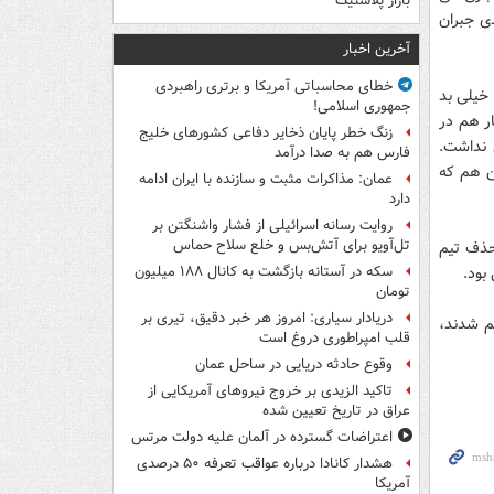
بازار پلاستیک
ی جبران
آخرین اخبار
خطای محاسباتی آمریکا و برتری راهبردی
 خیلی بد
جمهوری اسلامی!
ار هم در
زنگ خطر پایان ذخایر دفاعی کشورهای خلیج
 نداشت.
فارس هم به صدا درآمد
ن هم که
عمان: مذاکرات مثبت و سازنده با ایران ادامه
دارد
روایت رسانه اسرائیلی از فشار واشنگتن بر
تل‌آویو برای آتش‌بس و خلع سلاح حماس
 حذف تیم
بود.
سکه در آستانه بازگشت به کانال ۱۸۸ میلیون
تومان
دریادار سیاری: امروز هر خبر دقیق، تیری بر
هم شدند،
قلب امپراطوری دروغ است
وقوع حادثه دریایی در ساحل عمان
تاکید الزیدی بر خروج نیروهای آمریکایی از
عراق در تاریخ تعیین شده
اعتراضات گسترده در آلمان علیه دولت مرتس
هشدار کانادا درباره عواقب تعرفه ۵۰ درصدی
آمریکا