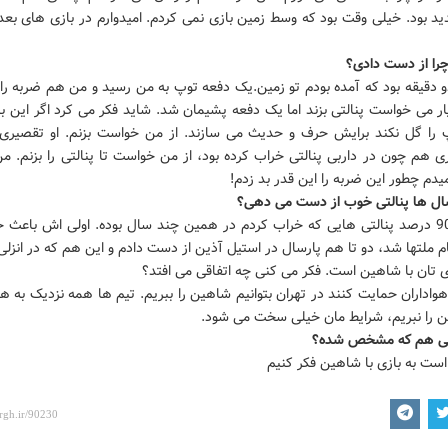
ید بود. خیلی وقت بود که وسط زمین بازی نمی کردم. امیدوارم در بازی های بعد
 چرا از دست دادی؟
و دقیقه بود که آمده بودم تو زمین.یک دفعه توپ به من رسید و من هم ضربه را
ار می خواست پنالتی بزند اما یک دفعه پشیمان شد. شاید فکر می کرد اگر این ب
پ را گل نکند برایش حرف و حدیث می سازند. از من خواست بزنم. او تقصیری
ی هم چون در داربی پنالتی خراب کرده بود، از من خواست تا پنالتی را بزنم. م
یدم چطور این ضربه را این قدر بد زدم!
سال ها پنالتی خوب از دست می دهی؟
بیش از 90 درصد پنالتی هایی که خراب کردم در همین چند سال بوده. اولی اش باعث
م ملتها شد، دو تا هم پارسال در استیل آذین از دست دادم و این هم که در انزلی 
 تان با شاهین است. فکر می کنی چه اتفاقی می افتد؟
هواداران حمایت کنند در تهران بتوانیم شاهین را ببریم. تیم ها همه نزدیک به 
ن را نبریم، شرایط مان خیلی سخت می شود.
ربی هم که مشخص شده؟
 است به بازی با شاهین فکر کنیم