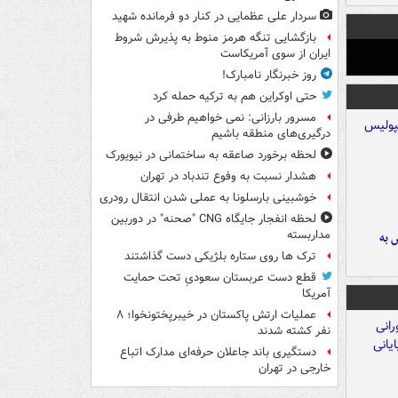
سردار علی عظمایی در کنار دو فرمانده شهید
بازگشایی تنگه هرمز منوط به پذیرش شروط
ایران از سوی آمریکاست
روز خبرنگار نامبارک!
حتی اوکراین هم به ترکیه حمله کرد
مسرور بارزانی: نمی خواهیم طرفی در
درگیری‌های منطقه باشیم
لحظه برخورد صاعقه به ساختمانی در نیویورک
هشدار نسبت به وفوع تندباد در تهران
خوشبینی بارسلونا به عملی شدن انتقال رودری
لحظه انفجار جایگاه CNG "صحنه" در دوربین
مداربسته
 به
ترک ها روی ستاره بلژیکی دست گذاشتند
قطع دست عربستان سعودیِ تحت حمایت
آمریکا
عملیات ارتش پاکستان در خیبرپختونخوا؛ ۸
نفر کشته شدند
دستگیری باند جاعلان حرفه‌ای مدارک اتباع
خارجی در تهران