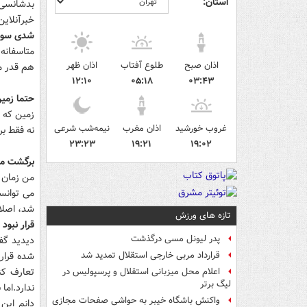
استان:
بدشانسی م
خبرآنلاین
شدی سوژه
متاسفانه 
اذان صبح
طلوع آفتاب
اذان ظهر
هم قدر مو
۱۲:۱۰
۰۵:۱۸
۰۳:۴۳
حتما زمین
زمین که ل
غروب خورشید
اذان مغرب
نیمه‌شب شرعی
نه فقط بر
۲۳:۲۳
۱۹:۲۱
۱۹:۰۲
برگشت مه
شد، اصلا
تازه های ورزش
قرار نبود
پدر لیونل مسی درگذشت
دیدید گفت
شده قرار 
قرارداد مربی خارجی استقلال تمدید شد
تعارف کن
اعلام محل میزبانی استقلال و پرسپولیس در
لیگ برتر
ندارد.اما
واکنش باشگاه خیبر به حواشی صفحات مجازی
دانم این