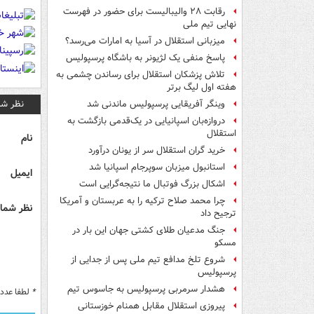
رقابت ۲۸ والیبالیست برای حضور در فهرست
نهایی تیم ملی
میزبانی استقلال در آسیا به امارات می‌رسد؟
پاسخ منفی یک لژیونر به باشگاه پرسپولیس
تلاش پزشکان استقلال برای رساندن چشمی به
هفته اول لیگ برتر
نظر شم
وینگر آفریقایی پرسپولیس ماندنی شد
دروازه‌بان اسپانیایی در یک‌قدمی بازگشت به
استقلال
نام
خرید گران استقلال سر از یونان درآورد
استانبول میزبان سوپرجام اسپانیا شد
ایمیل
اشکال بزرگ فوتبال ما نتیجه‌گرایی است
چرا محمد صلاح ترکیه را به عربستان و آمریکا
نظر شما 
ترجیح داد
جنگ مدعیان طلای کشتی جهان این بار در
مسکو
شروع تلخ مدافع تیم ملی پس از جدایی از
پرسپولیس
هشدار سرمربی پرسپولیس به جاسوس تیم
*
لطفا عدد م
پیروزی استقلال مقابل همنام خوزستانی