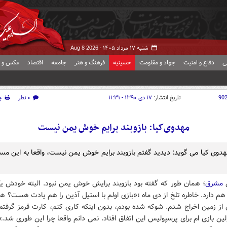
شنبه ۱۷ مرداد ۱۴۰۵ -
Aug 8 2026
ی
دفاع و امنیت
جهاد و مقاومت
حسینیه
فرهنگ و هنر
جامعه
اقتصاد
عکس و ف
90
تاریخ انتشار:
۱۷ دی ۱۳۹۰ - ۱۱:۳۱
۰ نظر
چ
مهدوی‌کیا: بازوبند برایم خوش یمن نیست
دوی کیا می گوید: دیدید گفتم بازوبند برایم خوش یمن نیست، واقعا به این مسئل
ش
مشرق
؛ همان طور که گفته بود بازوبند برایش خوش یمن نبود. البته خودش ی
هم دارد. خاطره تلخ از دی ماه ؛«بازی اولم با استیل آذین را هم یادت هست؟ ه
 از زمین اخراج شدم. شوکه شده بودم، بدون اینکه کاری کنم، کارت قرمز گرفتم.
ین بازی ام برای پرسپولیس این اتفاق افتاد. نمی دانم واقعا چرا این طوری شد.