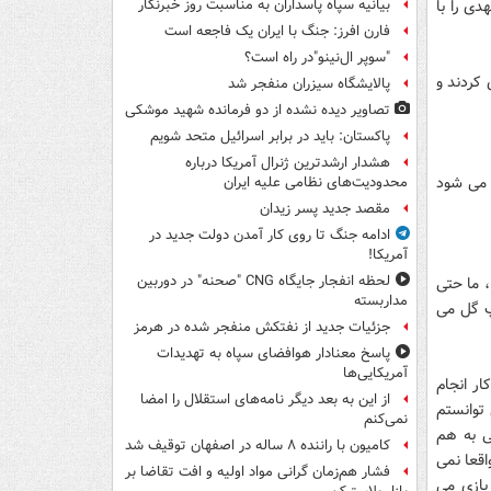
دی را با
بیانیه سپاه پاسداران به مناسبت روز خبرنگار
فارن افرز: جنگ با ایران یک فاجعه است
"سوپر ال‌نینو"در راه است؟
 کردند و
پالایشگاه سیزران منفجر شد
تصاویر دیده‌ نشده از دو فرمانده شهید موشکی
پاکستان: باید در برابر اسرائیل متحد شویم
هشدار ارشدترین ژنرال آمریکا درباره
د می شود
محدودیت‌های نظامی علیه ایران
مقصد جدید پسر زیدان
ادامه جنگ تا روی کار آمدن دولت جدید در
آمریکا!
لحظه انفجار جایگاه CNG "صحنه" در دوربین
دم ، ما حتی
مداربسته
گر آن توپ گل می
جزئیات جدید از نفتکش منفجر شده در هرمز
پاسخ معنادار هوافضای سپاه به تهدیدات
آمریکایی‌ها
ار انجام
از این به بعد دیگر نامه‌های استقلال را امضا
 توانستم
نمی‌کنم
ی به هم
کامیون با راننده ۸ ساله در اصفهان توقیف شد
اقعا نمی
فشار هم‌زمان گرانی مواد اولیه و افت تقاضا بر
بازی می