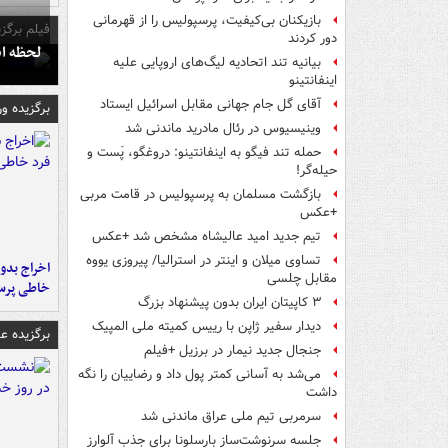
بازیکنان بی‌کیفیت، پرسپولیس را از قهرمانی
فیلم برگزی
دور کردند
لحظه انفجار جایگاه
بیانیه تند اتحادیه لیگ‌های اروپایی علیه
اینفانتینو
آقای گل جام جهانی مقابل اسرائیل ایستاد
برگزیده و
وینیسیوس در رئال مادرید ماندنی شد
حمله تند فیگو به اینفانتینو: دروغگو، پَست‌ و
حیله‌گر!
بازگشت مسلمان به پرسپولیس در قامت مربی
+عکس
تیم جدید امید عالیشاه مشخص شد +عکس
تساوی میلان و اینتر در استرالیا/ پیروزی یووه
اخراج بدون
مقابل چلسی
خاطی پرس
۳ کاپیتان ایران بدون پیشنهاد بزرگ
دیدار سفیر ژاپن با رییس کمیته ملی المپیک
برگزیده 
جنجال جدید نیمار در برزیل +فیلم
می‌شد به آسانی کمتر پول داد و رضاییان را نگه
داشت
سرمربی تیم ملی عراق ماندنی شد
جلسه سرنوشت‌ساز بارسلونا برای جذب آلوارز