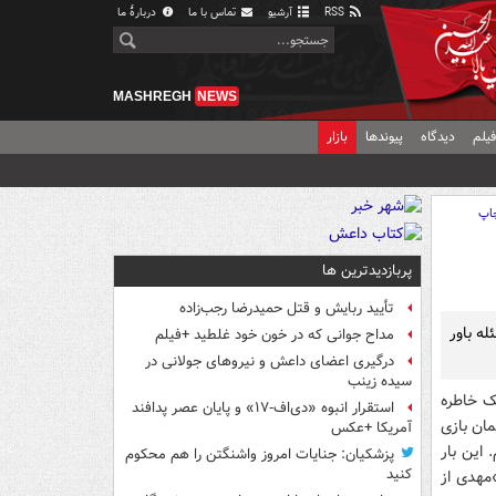
RSS
آرشیو
تماس با ما
دربارهٔ ما
MASHREGH
NEWS
یلم
دیدگاه
پیوندها
بازار
اپ
پربازدیدترین ها
تأیید ربایش و قتل حمیدرضا رجب‌زاده
ه باور
مداح جوانی که در خون خود غلطید +فیلم
درگیری اعضای داعش و نیروهای جولانی در
سیده زینب
ک خاطره
استقرار انبوه «دی‌اف‑۱۷» و پایان عصر پدافند
مان بازی
آمریکا +عکس
 این بار
پزشکیان: جنایات امروز واشنگتن را هم محکوم
کنید
»مهدی از