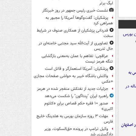
لیگ برتر
نشست خبری رئیس جمهور در روز خبرنگار
پزشکیان: گفت‌وگوها آمریکا را مجبور به
همراهی کرد
قدردانی پزشکیان از همکاری صنوف در شرایط
سخت
تصاویری از آیت‌الله سید مجتبی خامنه‌ای در
حال تدریس
عراقچی: تفاهم با عمان به‌معنی بازگشایی
تنگه هرمز نیست
پزشکیان: آمریکا استعمارگر و قاتل است
رس به
واکنش باشگاه خیبر به حواشی صفحات مجازی
+عکس
جزئیات جدید از نفتکش منفجر شده در هرمز
راهبرد ایران "پنتاگون" را شکست می‌دهد
صدور ۱۰ فقره حکم قصاص برای «کلثوم
اکبری»
مهلت ۳ روزه سازمان بورس به هلدینگ خلیج
فارس
ده ۸ ساله در اصفهان
وکیل ترامپ در پرونده حق‌السکوت، وزیر
دادگستری شد