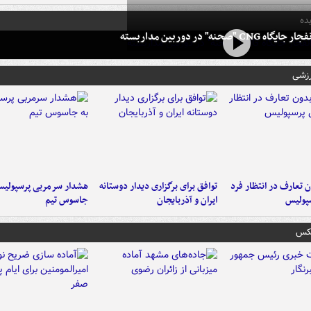
ده
 CNG "صحنه" در دوربین مداربسته
رزشی
 تعارف در انتظار فرد
توافق برای برگزاری دیدار دوستانه
هشدار سرمربی پرسپولیس
پولیس
ایران و آذربایجان
جاسوس تیم
عکس