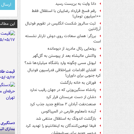
دانا وایت به بن‌بست رسید
رقم فسخ قرارداد رضاییان با استقلال فقط
۱۰۰میلیون تومان!
این مطالب
ثبت سالروز شکست انگلیس در تقویم فوتبال
آرژانتین
برزگر: همای سعادت روی دوش تارتار نشسته
است
رونمایی رئال مادرید از دیومانده
واکنش عالیشاه بعد از پیوستن به گل‌گهر
لیونل مسی چگونه وارد باشگاه میلیاردها شد؟
افشای اقدامات غیراخلاقی فدراسیون فوتبال
قیمت طلا 
کره جنوبی برای داوران!
۰۵/۰۵/۱۷
فورلان به خانه بازگشت
پادشاه سنگین‌وزنی که در جهان رقیب ندارد
دشان از دست عربستان فرار کرد
صنعت‌نفت آبادان ۲ مدافع جدید جذب کرد
آینده نامعلوم طارمی در المپیاکوس
بازگشت اندونگ به استقلال منتفی شد
دستگیری ب
فیفا توهین‌کنندگان به اینفانتینو را تهدید کرد
مدارک اتب
دردسر جدید برای سرخپوشان