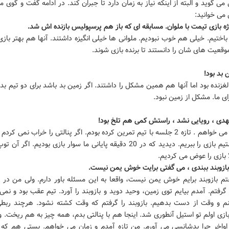
ی گوید و البته از اینکه نیاز به زمان دارد تا جبران کند. در ادامه گفت و گوی مه
 می خوانید:
 بازی تیمت با ملوان. مسابقه ای که باز هم پرسپولیس بازنده اش شد.
باختیم. خیلی هم خوب نبودیم. ملوانی ها خیلی انگیزه داشتند. آنها هم بهتر بازی
قعیت های شان را دانستند تا برنده بازی شوند.
 بد بود!
غزنده بود اما آنها هم همین مشکل را داشتند. اگر زمین بد باشد برای دو تیم ب
ای ما. مشکل از زمین نبود.
دی ، رویایی نشد ، راستش کمی هم تلخ بود!
من زمان می خواهم . تازه 2 جلسه با تیم تمرین کرده بودم. اگر پنالتی را خراب نمی کر
می توانستیم بازی را ببریم. دیدید که در 20 دقیقه پایانی ما سوار بازی بودیم. ا
 بازی را عوض می کردیم.
 بازوبند ببندی ، می گفتی برایت خوش یمن نیست.
م بازوبند برایم خوش یمن نیست، واقعا به این مسئله باور دارم. ولی من در ک
گرفتم. آمدم بیایم توی زمین، وحید دوید و بازوبند را آورد. تیم عقب بود و نمی
م و وقت از دست بدهیم. بازوبند را گرفتم که وقت کشته نشود. هرچند ربط
 بازی اولم تو استیل آنطوری شد. اینجا هم با پنالتی بدم، همه چیز به هم ریخت. و
 اواخر چرا بدشانسی می آورم. من تازه آمدم و زمان می خواهم. پستی هم که 