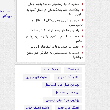
صعود هانیه رستمیان به رده پنجم جهان
بازگشت جام باشگاههای فوتسال آسیا به
نشست خبر
تقویم AFC
خبرنگار
درس ایتالیایی‌ به بازیکنان استقلال و
پرسپولیس!
رامین رضاییان رسماً از استقلال جدا شد
دوست نداشتم با ذهن درگیر در پرسپولیس
بمانم
تغییرات جدید یوفا در لیگ‌های اروپایی
دست رد وینیسیوس به حقوقی هم سطح
رونالدو!
آپ آهنگ
موزیک شاه
دانلود آهنگ جدید
سایت تاریخ ایران
بهترین هتل های استانبول
رزرو هتل استانبول
بهترین جراح بینی ترمیمی
آهنگ های جدید
دانلود آهنگ جدید