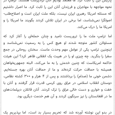
پاریس این را ثابت کرد. ما معتقد بودیم آنان نژادپرست هستند. ترامپ در
نحوه مواجهه با مهاجران و فرزندان آنان این را ثابت کرد. ما اصرار داشتیم
که مسئله امریکا رهبری ایران نیست، بلکه ملت ایران است و اصلاح‌طلب-
اصولگرا نمی‌شناسد، اما برخی در ایران تلاش کردند بگویند ما امریکا را و
امریکا ما را درک می‌کند.
اما ترامپ ملت ما را تروریست نامید و چنان حمله‌ای را آغاز کرد که
مسئولان کشور متوجه شدند او هیچ کس را به رسمیت نمی‌شناسد و
اینچنین ترامپ یکی از عوامل مهم وحدت ماست. سخنان روحانی در جمع
سفرا را بنگرید. چه چیزی او را در هیبت یک انقلابی ظاهر کرد؟ این هیئت
حاکمه امریکاست که چنین خدمتی را به ما می‌کند، البته جمهوریخواهان
همیشه با حماقت حرکت کرده‌اند و ما از حماقت آنان بهره جسته‌ایم.
دشمن خونی ما (صدام) را برداشتند و پس از ۴ هزار و ۳۰۰ کشته نظامی،
دوستان انقلاب اسلامی در عراق روی کرسی قدرت قرار گرفتند و آنان با
خفت و خواری و دست خالی عراق را ترک کردند. آنان قاتلان دیپلمات‌های
ما در افغانستان را نیز سرنگون کردند و آن هم خدمت دیگری بود.
در بدو این نوشته آورده شد که تحریم بسیار بد است، اما بپذیریم یک