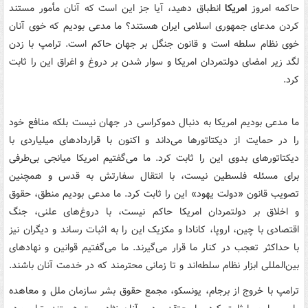
حاکمه امروز
امریکا
انطباق دهید، آیا جز این است که آنان مأمور مستند
کردن مدعای جمهوری اسلامی ایران هستند؟ ما مدعی بودیم که خوی آنان
خوی نظام سلطه است و قانون جنگل بر جهان حاکم است. ترامپ با زدن
لگد زیر امضای دولتمردان امریکا و سوار شدن بر دروغ و اغراق این را ثابت
کرد.
ما مدعی بودیم امریکا به دنبال دموکراسی در جهان نیست بلکه منافع خود
را در حمایت از دیکتاتورها می‌داند و اکنون با قراردادهای میلیاردی با
دیکتاتورهای بدوی این را ثابت کرد. ما می‌گفتیم امریکا میانجی بی‌طرفی
برای مسئله فلسطین نیست، با انتقال سفارتش به قدس و همچنین
تصویب قانون «دولت یهود» این را ثابت کرد. ما مدعی بودیم منطق، حقوق
و اخلاق بر دولتمردان امریکا حاکم نیست، با دروغ‌های علنی، جنگ
اقتصادی با چین، اروپا، کانادا و مکزیک این را به اثبات رساند و دیگران نیز
با حداکثر تعجب در کنار ما قرار می‌گیرند. ما می‌گفتیم قوانین و نهادهای
بین‌المللی ابزار نظام سلطه‌اند و تا زمانی محترمند که در خدمت آنان باشند.
ترامپ با خروج از برجام، یونسکو، مجمع حقوق بشر سازمان ملل و معاهده