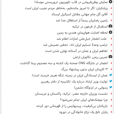
نمایش وطن‌فروشی در قاب تلویزیون تروریستی موساد!
پزشکیان: اگر تا امروز مانده‌ایم، به‌خاطر مردم نجیب ایران است
آقای گل جام جهانی مقابل اسرائیل ایستاد
رامین رضاییان رسماً از استقلال جدا شد
استقبال از فرعون در ترکیه
لحظه اصابت هواپیمای هندی به زمین
علت انفجار جبل‌علی امارات اعلام شد
ترامپ وعدۀ تسلیم ایران داد، تحقیر نصیبش شد
تفاهم ایران و عمان در آستانه نهایی شدن است
تمرین رزمی تکاوران ارتش
انفجار در جایگاه CNG صحنه یک کشته و سه مصدوم برجا گذاشت
۳ کاپیتان ایران بدون پیشنهاد بزرگ
عمان از ایستادگی ایران در زمینه تنگه هرمز خرسند است!
توئیت وزیر ارشاد درباره یک تکذیبیه از دفتر رهبری
رسوایی در اردوگاه دشمن!
نشست وزیران خارجه مصر، ترکیه، پاکستان و عربستان
چرا موشک‌های ایران تمام نمی‌شود؟
بازیکنان بی‌کیفیت، پرسپولیس را از قهرمانی دور کردند
پایان تلخ یک نزاع خانوادگی در دورود