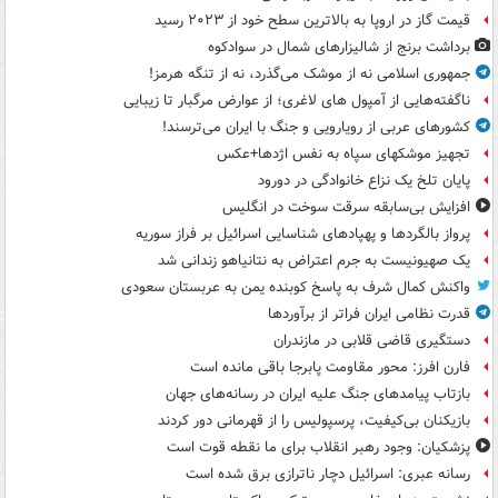
قیمت گاز در اروپا به بالاترین سطح خود از ۲۰۲۳ رسید
برداشت برنج از شالیزارهای شمال در سوادکوه
جمهوری اسلامی نه از موشک می‌گذرد، نه از تنگه هرمز!
ناگفته‌هایی از آمپول های لاغری؛ از عوارض مرگبار تا زیبایی
کشورهای عربی از رویارویی و جنگ با ایران می‌ترسند!
تجهیز موشکهای سپاه به نفس اژدها+عکس
پایان تلخ یک نزاع خانوادگی در دورود
افزایش بی‌سابقه سرقت سوخت در انگلیس
پرواز بالگردها و پهپادهای شناسایی اسرائیل بر فراز سوریه
یک صهیونیست به جرم اعتراض به نتانیاهو زندانی شد
واکنش کمال شرف به پاسخ کوبنده یمن به عربستان سعودی
قدرت نظامی ایران فراتر از برآوردها
دستگیری قاضی قلابی در مازندران
فارن افرز: محور مقاومت پابرجا باقی مانده است
بازتاب پیامدهای جنگ علیه ایران در رسانه‌های جهان
بازیکنان بی‌کیفیت، پرسپولیس را از قهرمانی دور کردند
پزشکیان: وجود رهبر انقلاب برای ما نقطه قوت است
رسانه عبری: اسرائیل دچار ناترازی برق شده است