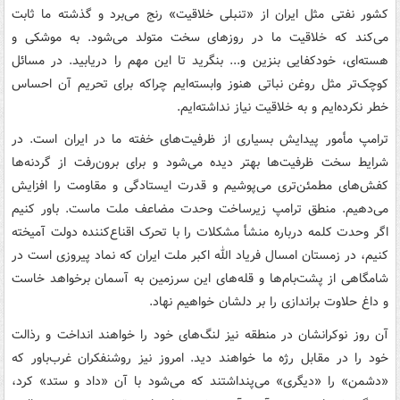
کشور نفتی مثل ایران از «تنبلی خلاقیت» رنج می‌برد و گذشته ما ثابت
می‌کند که خلاقیت ما در روزهای سخت متولد می‌شود. به موشکی و
هسته‌ای، خودکفایی بنزین و... بنگرید تا این مهم را دریابید. در مسائل
کوچک‌تر مثل روغن نباتی هنوز وابسته‌ایم چراکه برای تحریم آن احساس
خطر نکرده‌ایم و به خلاقیت نیاز نداشته‌ایم.
ترامپ مأمور پیدایش بسیاری از ظرفیت‌های خفته ما در ایران است. در
شرایط سخت ظرفیت‌ها بهتر دیده می‌شود و برای برون‌رفت از گردنه‌ها
کفش‌های مطمئن‌تری می‌پوشیم و قدرت ایستادگی و مقاومت را افزایش
می‌دهیم. منطق ترامپ زیرساخت وحدت مضاعف ملت ماست. باور کنیم
اگر وحدت کلمه درباره منشأ مشکلات را با تحرک اقناع‌کننده دولت آمیخته
کنیم، در زمستان امسال فریاد الله اکبر ملت ایران که نماد پیروزی است در
شامگاهی از پشت‌بام‌ها و قله‌های این سرزمین به آسمان برخواهد خاست
و داغ حلاوت براندازی را بر دلشان خواهیم نهاد.
آن روز نوکرانشان در منطقه نیز لنگ‌های خود را خواهند انداخت و رذالت
خود را در مقابل رژه ما خواهند دید. امروز نیز روشنفکران غرب‌باور که
«دشمن» را «دیگری» می‌پنداشتند که می‌شود با آن «داد و ستد» کرد،