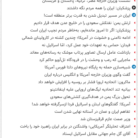
نشست وزیران خارجه مصر، ترکیه، پاکستان و عربستان
پزشکیان: ایران را همه مردم نگه داشتند
ایران در مسیر تبدیل شدن به قدرت برتر منطقه است!
ارتش یمن: نفتکش سعودی را در خلیج عدن هدف قرار دادیم
پزشکیان: اگر تا امروز مانده‌ایم، به‌خاطر مردم نجیب ایران است
ادامه ناامنی و خشونت در آمریکا؛ چندین کشته در کارولینای شمالی
فیدان: حماس به تعهدات خود عمل کرد، امّا اسرائیل نه
بازداشت عامل ارسال تصاویر پرتاب موشک به رسانه‌های معاند
ماجرایی که رعب و وحشت را در فرودگاه تل‌آویو حاکم کرد
شبیه‌سازی حمله به پایگاه نیروهای دلتا فورس آمریکا
گفت وگوی وزیران خارجه آمریکا و انگلیس درباره ایران
ماکرون: اتحادیه اروپا فشار بر روسیه را افزایش خواهد داد
بیانیه تند اتحادیه لیگ‌های اروپایی علیه اینفانتینو
تحول بزرگ یمن در هدف‌گیری کشتی‌های سعودی
آمریکا: گفتگوهای لبنان و اسرائیل فردا ازسرگرفته خواهد شد!
تفاهم ایران و عمان در آستانه نهایی شدن است
وزیر صمت عازم قرقیزستان شد
اعتراف تحلیلگر آمریکایی؛ واشنگتن در برابر ایران راهبرد خود را باخت
آقای گل جام جهانی مقابل اسرائیل ایستاد