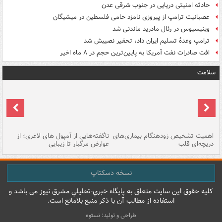
حادثه امنیتی دریایی در جنوب شرقی عدن
عصبانیت ترامپ از پیروزی نامزد حامی فلسطین در میشیگان
وینیسیوس در رئال مادرید ماندنی شد
ترامپ وعدۀ تسلیم ایران داد، تحقیر نصیبش شد
افت صادرات نفت آمریکا به پایین‌ترین حجم در ۸ ماه اخیر
سلامت
اهمیت تشخیص زودهنگام بیماری‌های
ناگفته‌هایی از آمپول های لاغری؛ از
دریچه‌ای قلب
عوارض مرگبار تا زیبایی
تا
نسخه دسکتاپ
کليه حقوق اين سايت متعلق به پایگاه خبري-تحليلي مشرق نيوز می باشد و
استفاده از مطالب آن با ذکر منبع بلامانع است.
طراحی و تولید: نستوه