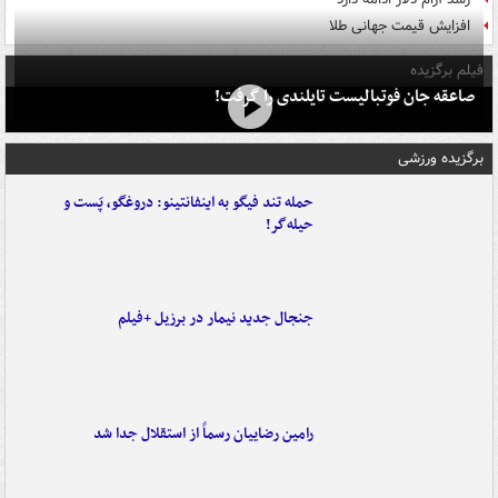
افزایش قیمت جهانی طلا
فیلم برگزیده
صاعقه جان فوتبالیست تایلندی را گرفت!
برگزیده ورزشی
حمله تند فیگو به اینفانتینو: دروغگو، پَست‌ و
حیله‌گر!
جنجال جدید نیمار در برزیل +فیلم
رامین رضاییان رسماً از استقلال جدا شد