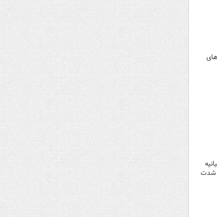
های
انیه
ه شدت