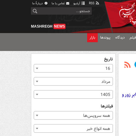
RSS
آرشیو
تماس با ما
دربارهٔ ما
MASHREGH
NEWS
یلم
دیدگاه
پیوندها
بازار
تاریخ
16
مرداد
ر زور و
1405
فیلترها
همه سرویس‌ها
همه انواع خبر