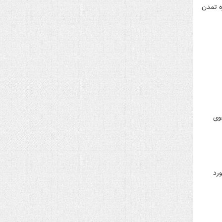
ه تمدن
وی
رد