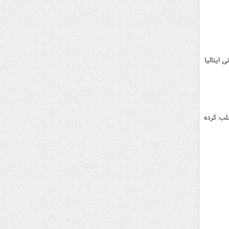
 ایتالیا
لب کرده