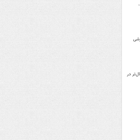
رشی
شی فعال‌تر در