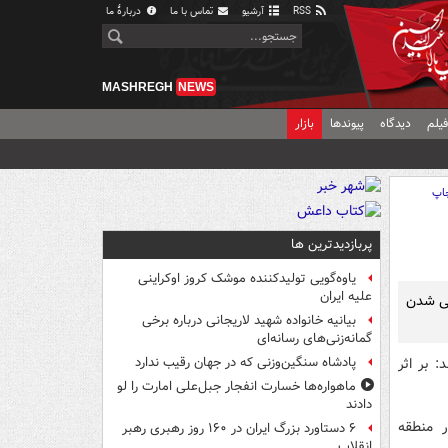
RSS
آرشیو
تماس با ما
دربارهٔ ما
MASHREGH
NEWS
یلم
دیدگاه
پیوندها
بازار
اپ
پربازدیدترین ها
یاوه‌گویی تولیدکننده موشک کروز اوکراینی
علیه ایران
می شدن
بیانیه خانواده شهید لاریجانی درباره برخی
گمانه‌زنی‌های رسانه‌ای
: بر اثر
پادشاه سنگین‌وزنی که در جهان رقیب ندارد
ماهواره‌ها خسارت انفجار جبل‌علی امارت را لو
دادند
 منطقه
۶ دستاورد بزرگ ایران در ۱۶۰ روز رهبری رهبر
انقلاب