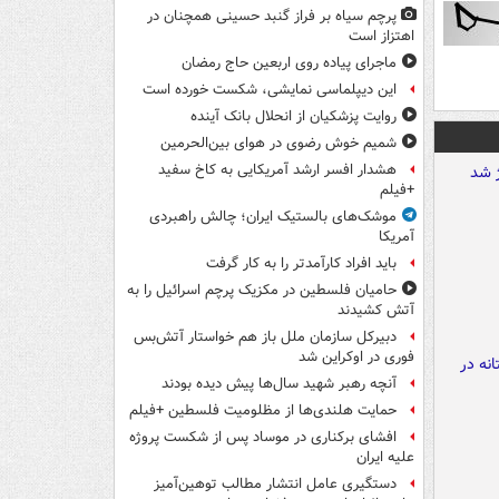
پرچم سیاه بر فراز گنبد حسینی همچنان در
اهتزاز است
ماجرای پیاده روی اربعین حاج رمضان
این دیپلماسی نمایشی، شکست خورده است
روایت پزشکیان از انحلال بانک آینده
شمیم خوش رضوی در هوای بین‌الحرمین
هشدار افسر ارشد آمریکایی به کاخ سفید
+فیلم
موشک‌های بالستیک ایران؛ چالش راهبردی
آمریکا
باید افراد کارآمدتر را به کار گرفت
حامیان فلسطین در مکزیک پرچم اسرائیل را به
آتش کشیدند
دبیرکل سازمان ملل باز هم خواستار آتش‌بس
فوری در اوکراین شد
آنچه رهبر شهید سال‌ها پیش دیده بودند
حمایت هلندی‌ها از مظلومیت فلسطین +فیلم
افشای برکناری در موساد پس از شکست پروژه
علیه ایران
دستگیری عامل انتشار مطالب توهین‌آمیز