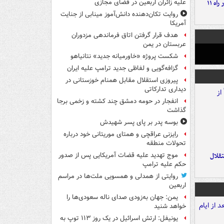
موج بارش‌های تابستانه در راه ۱۱
علیه زائران اربعین در فضای مجازی
روایت تکان‌دهنده دانش‌آموز مینابی از جنایت
آمریکا
هدف قرار گرفتن اتاق‌ فرماندهی مزدوران
عربستان در یمن
شکست پروژه «خاورمیانه جدید» نتانیاهو
گزافه‌گویی و لفاظی جدید ترامپ علیه ایران
پیروزی استقلال مقابل همنام خوزستانی در
دیداری تدارکاتی
انفجار در حومه دمشق چند کشته و زخمی برجا
گذاشت
بوسه‌ پدر بر پای پسر شهیدش
رایزنی عراقچی و همتای موریتانی خود درباره
تحولات منطقه
تقلال
موج تهدید علیه قضات آمریکایی پس از صدور
حکم علیه ترامپ
روایتی از همدلی و همسویی ملت‌ها در مراسم
اربعین
یمن: جهان به‌زودی صدای ناله سعودی‌ها را
خواهد شنید
یونیفل: ارتش اسرائیل در یک روز ۱۱۳ توپ به