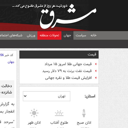
خانه
سیاست
جهان
تحولات منطقه
ورزش
شبکه‌های اجتماع
قیمت
کد خبر
056
جهان
قیمت جهانی طلا امروز ۱۵ مرداد
قیمت نفت برنت به ۷۹ دلار رسید
افزایش قیمت طلا و نقره جهانی
دخالت چ
شانزده 
استان:
به گزار
انفجار ب
"سرحد ق
اذان صبح
طلوع آفتاب
اذان ظهر