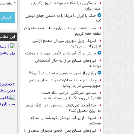
یاوه‌گویی تولیدکننده موشک کروز اوکراینی
*
لطفا عدد م
علیه ایران
جنگ با ایران، آمریکا را به دشمن جهان تبدیل
کرد
یمن: نقشه عربستان برای حمله به صنعاء را در
نطفه خفه کردیم
این مطالب
آمریکا اوایل شهریور میزبان مجمع آژانس
انرژی اتمی می‌شود
چالش بزرگ آمریکا در تأمین مهمات و موشک
نیروهای مسلح عراق به حال آماده‌باش
درآمدند
روایتی از تحول سیاسی اجتماعی در آمریکا!
پایان دور جدید مذاکرات دولت لبنان و رژیم
صهیونیستی در رم ایتالیا
رهبری رهب
سناتور آمریکایی: ترامپ نماد فساد،
اقتدارگرایی و جنگ طلبی است +فیلم
چرا آمریکا نمی‌تواند اراده خود را در تنگه هرمز
به ایران تحمیل کند؟
آمریکا: از پرتاب موشکی کره شمالی مطلع
هستیم
نیروهای مسلح یمن: تجمع مزدوران سعودی را