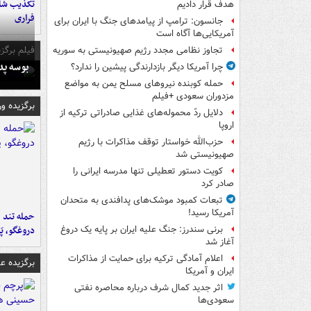
تکذیب شای
هدف قرار دادیم
فراری
جانسون: ترامپ از پیامدهای جنگ با ایران برای
آمریکایی‌ها آگاه است
فیلم برگزی
تجاوز نظامی مجدد رژیم صهیونیستی به سوریه
بوسه‌ پ
چرا آمریکا دیگر بازدارندگی پیشین را ندارد؟
حمله کوبنده نیروهای مسلح یمن به مواضع
مزدوران سعودی +فیلم
برگزیده و
دلایل ردّ محموله‌های غذایی صادراتی ترکیه از
اروپا
حزب‌الله خواستار توقف مذاکرات با رژیم
صهیونیستی شد
کویت دستور تعطیلی تنها مدرسه ایرانی را
صادر کرد
تبعات کمبود موشک‌های پدافندی به متحدان
آمریکا رسید!
حمله تند ف
دروغگو، پَ
برنی سندرز: جنگ علیه ایران بر پایه یک دروغ
آغاز شد
اعلام آمادگی ترکیه برای حمایت از مذاکرات
برگزیده 
ایران و آمریکا
اثر جدید کمال شرف درباره محاصره نفتی
سعودی‌ها