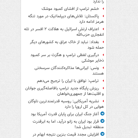
را ندارد
خشم ترامپ از افشای کمبود موشک
پاکستان: تلاش‌های دیپلماتیک در مورد تنگه
هرمز ادامه دارد
اعتراف ارتش اسرائیل به هلاکت ۲ افسر در تله
انفجاری حزب‌الله
بغداد: نباید از خاک عراق به کشورهای دیگر
حمله شود
درگیری لفظی ترامپ و هگزث بر سر کمبود
ذخایر موشکی
ونس: ایرانی‌ها مذاکره‌کنندگان سرسختی
هستند
ترامپ: توافق با ایران را ترجیح می‌دهم
ریزش پایگاه جدید ترامپ بافاصله‌گیری جوانان
و اقلیت‌ها از جمهوری‌خواهان
نشریه آمریکایی: روسیه قدرتمندترین ناوگان
هوایی در کل اروپا را دارد
آغاز جنگ ایران برای پایان قدرت آمریکا بود
قرار بود ایران به زانو درآید، اما به ابرقدرت
منطقه تبدیل شد!
افزایش مجدد قیمت بنزین نتیجه ابهام در