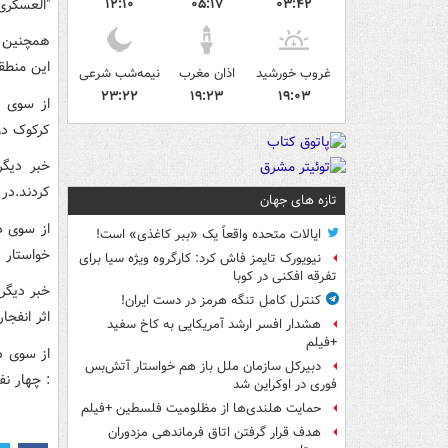
"العسکری
۱۲:۱۰
۰۵:۱۷
۰۳:۴۲
همچنین م
این منطق
غروب خورشید
اذان مغرب
نیمه‌شب شرعی
۲۳:۲۲
۱۹:۲۳
۱۹:۰۳
از سوی د
کرکوک دو
خبر دیگر
کردند.در
تازه های جهان
از سوی دی
ایالات متحده واقعاً یک «ببر کاغذی» است!
خواستار 
نیویورک تایمز فاش کرد: کارگروه ویژه سیا برای
تفرقه افکنی در کوبا
خبر دیگر
کنترل کامل تنگه هرمز در دست ایران!
اثر انفج
هشدار افسر ارشد آمریکایی به کاخ سفید
+فیلم
از سوی د
دبیرکل سازمان ملل باز هم خواستار آتش‌بس
: چهار نف
فوری در اوکراین شد
حمایت هلندی‌ها از مظلومیت فلسطین +فیلم
هدف قرار گرفتن اتاق‌ فرماندهی مزدوران