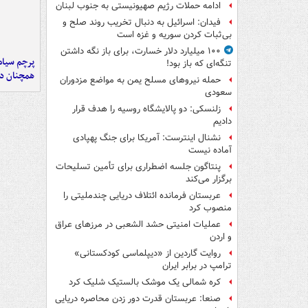
ادامه حملات رژیم صهیونیستی به جنوب لبنان
فیدان: اسرائیل به دنبال تخریب روند صلح و
بی‌ثبات کردن سوریه و غزه است
۱۰۰ میلیارد دلار خسارت، برای باز نگه داشتن
پرچم سیاه
تنگه‌ای که باز بود!
همچنان در
حمله نیروهای مسلح یمن به مواضع مزدوران
سعودی
زلنسکی: دو پالایشگاه روسیه را هدف قرار
دادیم
نشنال اینترست: آمریکا برای جنگ پهپادی
آماده نیست
پنتاگون جلسه اضطراری برای تأمین تسلیحات
برگزار می‌کند
عربستان فرمانده ائتلاف دریایی چندملیتی را
منصوب کرد
عملیات امنیتی حشد الشعبی در مرزهای عراق
و اردن
روایت گاردین از «دیپلماسی کودکستانی»
ترامپ در برابر ایران
کره شمالی یک موشک بالستیک شلیک کرد
صنعا: عربستان قدرت دور زدن محاصره دریایی