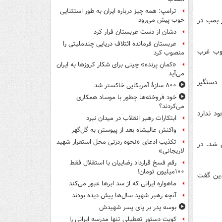
ترامپ: همه چیز درباره ایران به طور استثنایی
 بمب در
خوب پیش می‌رود
دشان از دست عربستان فرار کرد
عربستان فرمانده ائتلاف دریایی چندملیتی را
نوب غرب
منصوب کرد
«کمانِ پرنده» چینی برای شکار کروزها به ایران
می‌آید
 دستگیر
۸۰۰ سازۀ آمریکایی خاکستر شد
خود فروخته‌ها چطور با موساد همکاری
می‌کردند؟
ود ندارد
ابتکارات رهبر انقلاب در میدان نبرد
واکنش عالیشاه بعد از پیوستن به گل‌گهر
تکذیب ادعای «نحوه ردزنی محل استقرار شهید
 شد. در
لاریجانی»
رقم فسخ قرارداد رضاییان با استقلال فقط
۱۰۰میلیون تومان!
دین گفت
ماهواره ایرانی که از سد ابرها عبور می‌کند
آنچه رهبر شهید سال‌ها پیش دیده بودند
بوسه‌ پدر بر پای پسر شهیدش
کویت دستور تعطیلی تنها مدرسه ایرانی را