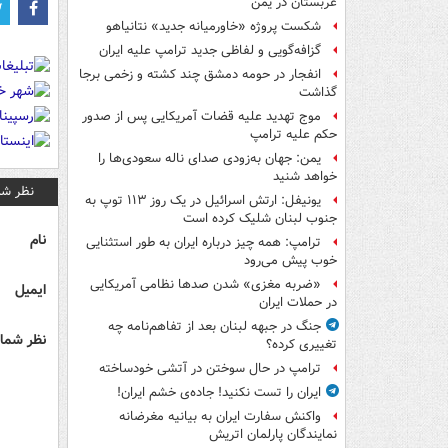
عربستان در یمن
شکست پروژه «خاورمیانه جدید» نتانیاهو
گزافه‌گویی و لفاظی جدید ترامپ علیه ایران
انفجار در حومه دمشق چند کشته و زخمی برجا
گذاشت
موج تهدید علیه قضات آمریکایی پس از صدور
حکم علیه ترامپ
یمن: جهان به‌زودی صدای ناله سعودی‌ها را
خواهد شنید
نظر شم
یونیفل: ارتش اسرائیل در یک روز ۱۱۳ توپ به
جنوب لبنان شلیک کرده است
نام
ترامپ: همه چیز درباره ایران به طور استثنایی
خوب پیش می‌رود
«ضربه مغزی» شدن صدها نظامی آمریکایی
ایمیل
در حملات ایران
جنگ در جبهه لبنان بعد از تفاهم‌نامه چه
نظر شما 
تغییری کرده؟
ترامپ در حال سوختن در آتشی خودساخته
ایران را تست نکنید! جاده‌ی خشم ایران!
واکنش سفارت ایران به بیانیه مغرضانه
نمایندگان پارلمان اتریش