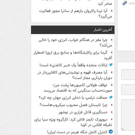
صادر کرد
آیا تینا پاکروان بازهم از ساترا مجوز فعالیت
می‌گیرد؟
آخرین اخبار
چرا مغز در هنگام خواب، انرژی خود را خالی
می‌کند؟
گرما برای پالایشگاه‌ها و منابع برق اروپا اضطرار
آفرید
ایالات متحده واقعاً یک «ببر کاغذی» است!
آیا مصرف قهوه و نوشیدنی‌های کافئین‌دار در
دوران بارداری مجاز است؟
توقف طولانی کامیون‌ها پشت مرز؛
صورت‌حساب سنگینی که به اقتصاد می‌رسد
حماقت ترامپ با ذخایر انرژی جهان چه کرد؟
چرا تابستان فصل محبوب میکروب‌هاست؟
دستگیری قاتل فراری در نوشهر
نیویورک تایمز فاش کرد: کارگروه ویژه سیا برای
تفرقه افکنی در کوبا
کنترل کامل تنگه هرمز در دست ایران!