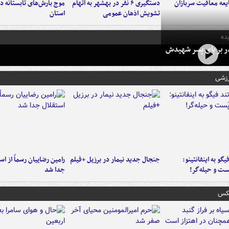
عه معافیت سربازان
دستگیری ۶ نفر در بهشهر به اتهام
تشویش اذهان عمومی
استان
ده
در بر پای پسر شهیدش
رزشی
یگو به اینفانتینو:
جنجال جدید نیمار در برزیل +فیلم
رامین رضاییان رسماً از اس
ست‌ و حیله‌گر!
جدا شد
عکس