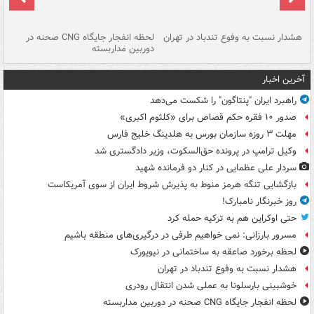
ای
هشدار نسبت به وفوع تندباد در تهران
لحظه انفجار جایگاه CNG صحنه در
دس
دوربین مداربسته
ات
آخرین اخبار
راهبرد ایران "پنتاگون" را شکست می‌دهد
صدور ۱۰ فقره حکم قصاص برای «کلثوم اکبری»
مهلت ۳ روزه سازمان بورس به هلدینگ خلیج فارس
وکیل ترامپ در پرونده حق‌السکوت، وزیر دادگستری شد
سردار علی عظمایی در کنار دو فرمانده شهید
بازگشایی تنگه هرمز منوط به پذیرش شروط ایران از سوی آمریکاست
روز خبرنگار نامبارک!
حتی اوکراین هم به ترکیه حمله کرد
مسرور بارزانی: نمی خواهیم طرفی در درگیری‌های منطقه باشیم
لحظه برخورد صاعقه به ساختمانی در نیویورک
هشدار نسبت به وفوع تندباد در تهران
خوشبینی بارسلونا به عملی شدن انتقال رودری
لحظه انفجار جایگاه CNG صحنه در دوربین مداربسته