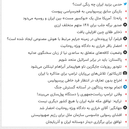
حدس بزنید ایران چه رنگی است؟
بازیکن سابق پرسپولیس به فجرسپاسی پیوست
پانه‌تا: آمریکا مثل یک «بوکسور مست» بین ایران و روسیه می‌دود
صدور برگه جلب برای ۱۴۸ متهم متخلف ارزی
ذخایر طلای چین افزایش یافت
فیلم/ آیا پرونده‌ای در زمینه جرایم مرتبط با هوش مصنوعی ایجاد شده است؟
احضار باقر خرازی به دادگاه ویژه روحانیت
وضعیت کافه‌های متعلق به ساعدی نیا از زبان سخنگوی عدلیه
پاکستان: باید در برابر اسرائیل متحد شویم
تئودور روزولت جایگزین ناو هواپیمابر آبراهام لینکلن می‌شود
کاریکاتور/ تلاش‌های بی‌پایان ترامپ برای مذاکره با ایران
اخراج بدون تعارف در انتظار فرد خاطی پرسپولیس
اتمام بودجه پنتاگون در آستانه گسترش جنگ
وقتی ترامپ ریاست‌جمهوری را دستگاه پول‌سازی می‌بیند!
ترکیه: توافق مکه علیه ایران یا هیچ کشور دیگری نیست
جهانگیر: آقای خرازی به دادگاه ویژه روحانیت احضار شد
افشای رسوایی جاسوسی سازمان ملل برای رژیم صهیونیستی
توافق برای برگزاری دیدار دوستانه ایران و آذربایجان