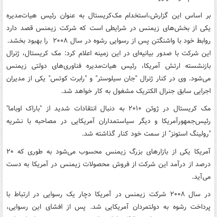
بر اساس این گزارش،استخدام مک‌کریستال به عنوان رئیس هیات‌مدیره
یکی از بخش‌های زیمنس در شرایطی است که شرکت زیمنس قصد دارد
روابط خود با واشنگتن پس از رسوایی رشوه در سال ‌٢٠٠٨ را بهبود بخشد.
این شرکت با صدور بیانیه‌ای در این زمینه اعلام کرد: مک کریستال، ژنرال
بازنشسته ارتش آمریکا، رئیس هیات‌مدیره فناوری‌های دولتی زیمنس
می‌شود. وی در کنار ژنرال "جان سیلوستر" و "رابرت کوتس" یکی از مدیران
اجرایی سابق جنرال الکتریک مشغول به کار خواهد شد.
مک کریستال در ژوئن ‌٢٠١٠ به دنبال انتقادات شدید از "باراک اوباما"
رئیس‌جمهورآمریکا و دیگر سیاستمداران آمریکایی در مصاحبه با نشریه
"رولینگ استونز" از سمت خود کنار گذاشته شد.
آمریکا یکی از بازارهای بزرگ زیمنس محسوب می‌شود به طوری که ‌٢٠
درصد از درآمد این شرکت از فروش محصولات زیمنس در آمریکا به دست
می‌آید.
در سال ‌٢٠٠٨ شرکت زیمنس در آمریکا دچار یک رسوایی در ارتباط با
پرداخت رشوه به دولتمردان آمریکایی شد. پس از افشای این رسوایی،