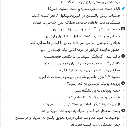
ترک ها روی ستاره بلژیکی دست گذاشتند
قطع دست عربستان سعودیِ تحت حمایت آمریکا
عملیات ارتش پاکستان در خیبرپختونخوا؛ ۸ نفر کشته شدند
دستگیری باند جاعلان حرفه‌ای مدارک اتباع خارجی در تهران
جاده‌های مشهد آماده میزبانی از زائران رضوی
حمله روسیه به یک کشتی حامل سلاح برای اوکراین
هیلاری کلینتون: ترامپ نمی‌داند چطور با ایرانی‌ها مذاکره کند
حضور نماینده گل‌گهر در قرعه‌کشی لیگ قهرمانان آسیا
درگیر شدن گردشگر اسپانیایی با نظامی صهیونیست
کاهش ۳ درصدی مصرف برق برای دومین سال متوالی
مداح جوانی که در خون خود غلطید +فیلم
صعود ۱۱۲ هزار واحدی شاخص بورس در معاملات امروز
پرونده یونیک فایننس به کجا رسید؟
حمله پهپادی به پالایشگاه لیبی
هدایای روز خبرنگار ۱۴۰۵ اعلام شد
از این به بعد دیگر نامه‌های استقلال را امضا نمی‌کنم
پاسخ معنادار هوافضای سپاه به تهدیدات آمریکایی‌ها
توضیحات جدید مقاومت عراق درباره تعویق پاسخ به آمریکا و عربستان
چمن دستگردی زیر کشت نمی‌رود