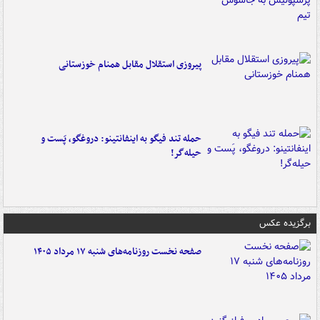
پیروزی استقلال مقابل همنام خوزستانی
حمله تند فیگو به اینفانتینو: دروغگو، پَست‌ و
حیله‌گر!
برگزیده عکس
صفحه نخست روزنامه‌های شنبه ۱۷ مرداد ۱۴۰۵