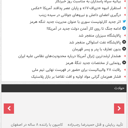
بیانیه سپاه پاسداران به مناسبت روز خبرنگار
استقرار انبوه «دی‌اف‑۱۷» و پایان عصر پدافند آمریکا +عکس
درگیری اعضای داعش و نیروهای جولانی در سیده زینب
اثر جدید کارتونیست سوری با عنوان مدیریت جدید تنگه هرمز
ادامه جنگ تا روی کار آمدن دولت جدید در آمریکا!
پالایشگاه سیزران منفجر شد
پالایشگاه نفت اسلواکی منفجر شد
بدون تعارف با پدر و پسر قهرمان
هشدار ارشدترین ژنرال آمریکا درباره محدودیت‌های نظامی علیه ایران
رونمایی از مختصات جدید تنگۀ هرمز
رقابت ۲۸ والیبالیست برای حضور در فهرست نهایی تیم ملی
فشار هم‌زمان گرانی مواد اولیه و افت تقاضا بر بازار پلاستیک
حوادث
تأیید ربایش و قتل حمیدرضا رجب‌زاده
کامیون با راننده ۸ ساله در اصفهان
"س