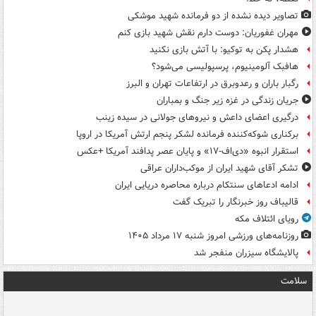
تصاویر دیده‌ نشده از دو فرمانده شهید موشکی
مهران غفوریان: دوست دارم نقش شهید بازی کنم
هشدار پکن به توکیو: با آتش بازی نکنید
هافبک آلومینیوم، پرسپولیسی می‌شود؟
رگبار باران و رعدوبرق در ارتفاعات تهران و البرز
جریان زندگی در غزه زیر جنگ و بمباران
درگیری اعضای داعش و نیروهای جولانی در سیده زینب
برکناری شوکه‌کننده فرمانده لشکر پنجم ارتش آمریکا در اروپا
استقرار انبوه «دی‌اف‑۱۷» و پایان عصر پدافند آمریکا +عکس
تشکر آقای شهید ایران از موکب‌داران عراقی
ادامه ادعاهای سنتکام درباره محاصره دریایی ایران
قالیباف روز خبرنگار را تبریک گفت
رویای ائتلاف مکه
روزنامه‌های ورزشی امروز ‌شنبه ۱۷ مرداد ۱۴۰۵
پالایشگاه سیزران منفجر شد
سلامت