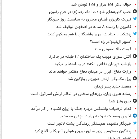
حواله دلار ۱۵۴ هزار و ۴۵۱ تومان شد
نصب کتیبه‌های شهادت امام رضا(ع) در حرم رضوی
تبریک کاربران فضای مجازی به مناسبت روز خبرنگار
کامیون با راننده ۸ ساله در اصفهان توقیف شد
پزشکیان: جنایات امروز واشنگتن را هم محکوم کنید
"سوپر ال‌نینو"در راه است؟
قیمت طلا صعودی ماند
آتش سوزی مهیب یک ساختمان ۱۲ طبقه در جاکارتا
بازتاب «پیمان دفاعی مکه» در رسانه‌های ترکیه
وزارت دفاع: ایران در میدان دفاع مقتدر خواهد ماند
بیل مکانیکی ارتش صهیونی واژگون شد
مقصد جدید پسر زیدان
رسانه عبری زبان: روزهای سختی در انتظار ارتش اسرائیل است
چین ونیز شد!
کدام فرضیات واشنگتن درباره جنگ با ایران اشتباه از کار درآمد
آخرین وضعیت نبرد به روایت مهدی محمدی
خبرنگار متعهد، هم‌سنگر رزمندگان پشت لانچر است
پنتاگون دسترسی وزیر سابق نیروی هوایی آمریکا را قطع کرد
نقطه، ته خط!