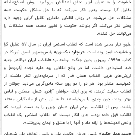
خشونت را به عنوان ابزار تحقق اهدافش می‌پذیرد...روش اصلاح‌طلبانه
تقلیل گرا نیست. یعنی فکر نمی‌کند که با حل مشکل حکومت همه
مشکلات حل می‌شود. در روش انقلابی مقداری تقلیل گرایی وجود دارد
یعنی فکر می‌کنند اگر بتوانند حکومت را تغییر دهند، همه مشکلات را
می‌توانند حل کنند».
علوی تبار مدعی شده است که انقلاب اسلامی ایران در سال ۵۷ تقلیل گرا
و
خشونت آمیز
بوده است.
«ریچارد نیکسون»
رئیس‌جمهور اسبق آمریکا در
کتاب «۱۹۹۹، پیروزی بدون جنگ» نوشته بود:«انقلاب ایران درظاهر جنبه
ضد استبدادی داشت، اما در واقع انقلابی بود علیه تجدد [غربزده] و
ارزش‌های غربی. انقلاب همان قدر که از سرمایه‌‏‏داری تنفر داشت، از
کمونیسم متنفّر بود. هر دو را دو روی سکه مادی‌گرایی می‌دید. جوانان از
انقلاب حمایت کردند، نه برای اینکه خواهان آزادی، شغل، مسکن و لباس
بهتر بودند، چون چیزی را می‌خواستند تا به آن بیش از مادیگرایی معتقد
باشند. پس از انقلاب، مردم ایران همان چیزی را به دست آوردند که
انقلاب قول داده بود... جای انکار نیست که انقلاب اسلامی یک انقلاب
واقعی اندیشه‌ها را ارائه داد و آنها را با عشق و ایمان پذیرفتند».
«سید عمار حکیم»
رئیس جریان حکمت ملی و رئیس تحالف ملی شیعیان