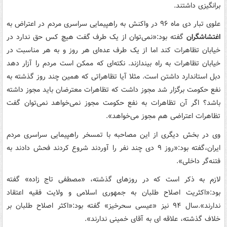
برانگیزی داشتند.
علوی تبار دی ماه ۹۶ در واکنش به راهپیمایی سراسری مردم در اعتراض به
اغتشاشگران
گفته بود:«نمی‌توان از یک طرف گفت هیچ کس حق ندارد در
خیابان تظاهرات کند اما از یک طرف عده‌ای هر روز و به هر مناسبت در
خیابان تظاهرات به راه بیندازند. نکته‌ای که ممکن است مردم را آزار دهد
دبل استاندارد داشتن است. مثلا آیا تظاهراتی که همین چند روز گذشته به
نفع حکومت برگزار شد مجوز داشت که تظاهرات معترضان باید مجوز داشته
باشد؟ اگر آن تظاهرات به نفع حکومت مجوز نمی‌خواهد نمی‌توان گفت
تظاهرات اعتراضی هم مجوز می‌خواهد».
وی در بخش دیگری از این مصاحبه با تمسخر راهپیمایی سراسری مردم
ایران،گفته بود:«روز ٩ دی چند نفر را آوردند شروع کردند فحش دادند به
فتنه‌گر داخلی».
لازم به ذکر است که در روزهای گذشته، «مصطفی تاج زاده» گفته
بود:«اکثریت اصلاح طلبان به جمهوری اسلامی و ولایت فقیه اعتقاد
ندارند».سال ۹۴ نیز «عیسی سحرخیز» گفته بود:«اکثر اصلاح طلبان بر
خلاف گذشته، علاقه ای به آقای خمینی ندارند».