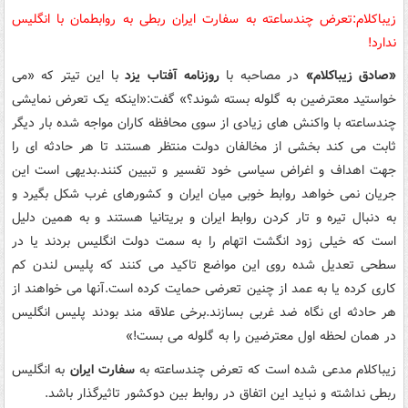
زیباکلام:تعرض چندساعته به سفارت ایران ربطی به روابطمان با انگلیس
ندارد!
«صادق زیباکلام»
در مصاحبه با
روزنامه آفتاب یزد
با این تیتر که «می
خواستید معترضین به گلوله بسته شوند؟» گفت:«اینکه یک تعرض نمایشی
چندساعته با واکنش های زیادی از سوی محافظه کاران مواجه شده بار دیگر
ثابت می کند بخشی از مخالفان دولت منتظر هستند تا هر حادثه ای را
جهت اهداف و اغراض سیاسی خود تفسیر و تبیین کنند.بدیهی است این
جریان نمی خواهد روابط خوبی میان ایران و کشورهای غرب شکل بگیرد و
به دنبال تیره و تار کردن روابط ایران و بریتانیا هستند و به همین دلیل
است که خیلی زود انگشت اتهام را به سمت دولت انگلیس بردند یا در
سطحی تعدیل شده روی این مواضع تاکید می کنند که پلیس لندن کم
کاری کرده یا به عمد از چنین تعرضی حمایت کرده است.آنها می خواهند از
هر حادثه ای نگاه ضد غربی بسازند.برخی علاقه مند بودند پلیس انگلیس
در همان لحظه اول معترضین را به گلوله می بست!»
زیباکلام مدعی شده است که تعرض چندساعته به
سفارت ایران
به انگلیس
ربطی نداشته و نباید این اتفاق در روابط بین دوکشور تاثیرگذار باشد.