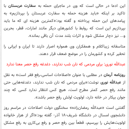
این ادعا در حالی است که وی در ماجرای حمله به
سفارت عربستان
با
تاکید بر اینکه «باید هزینه حمله به سفارت عربستان را بپردازیم» به
پیامدهای این حمله پرداخته و گفته بود:«کمترین هزینه ای که ما باید
بپردازیم این است که روابط با کشورهای دیگر مانند امارات، قطر، بحرین
و... نیز دچار مشکل شود و اثرات بلند مدت آن باقی بماند».
متاسفانه زیباکلام و همفکران وی همواره اصرار دارند تا ایران و ایرانی را
تحقیر کرده و کشورمان را در موضع ضعف قرار دهند.
عبدالله نوری: برای مردمی که نان شب ندارند، دغدغه‌ رفع حصر معنا ندارد
روزنامه آرمان
در مطلبی با عنوان «اصلاحات اساسی،رفع فقر است» به نقل
از
عبدالله نوری
نوشت:«برای مردمی که نان شب ندارند، دغدغه‌هایی حتی
مانند رفع ‏حصر ‏‏‏کمتر مطرح ‏است، هیچ کس انتظار ندارد کسی که چند
جوان بیکار در ‏خانه دارد، اولویت ‏‏اولش ‏رفع حصر باشد».
گفتنی است «عبدالله رمضان‌زاده» سخنگوی دولت اصلاحات در مراسم روز
دانشجوی امسال در دانشگاه شریف-۱۸ آذر- گفته بود:«اگر از هزار خانواده
اولویت‌هایش را بپرسیم، قطعاً بین رفع حصر و رفع بی‌کاری به رفع مشکل