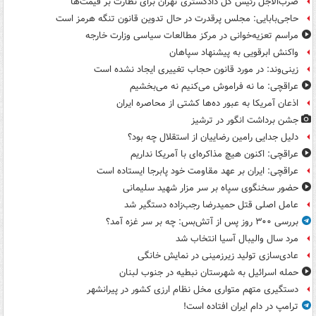
ضرب‌الاجل رئیس کل دادگستری تهران برای نظارت بر قیمت‌ها
حاجی‌بابایی: مجلس پرقدرت در حال تدوین قانون تنگه هرمز است
مراسم تعزیه‌خوانی در مرکز مطالعات سیاسی وزارت خارجه
واکنش ابرقویی به پیشنهاد سپاهان
زینی‌وند: در مورد قانون حجاب تغییری ایجاد نشده است
عراقچی: ما نه فراموش می‌کنیم نه می‌بخشیم
اذعان آمریکا به عبور ده‌ها کشتی از محاصره ایران
جشن برداشت انگور در ترشیز
دلیل جدایی رامین رضاییان از استقلال چه بود؟
عراقچی: اکنون هیچ مذاکره‌ای با آمریکا نداریم
عراقچی: ایران بر عهد مقاومت خود پابرجا ایستاده است
حضور سخنگوی سپاه بر سر مزار شهید سلیمانی
عامل اصلی قتل حمیدرضا رجب‌زاده دستگیر شد
بررسی ۳۰۰ روز پس از آتش‌بس: چه بر سر غزه آمد؟
مرد سال والیبال آسیا انتخاب شد
عادی‌سازی تولید زیرزمینی در نمایش خانگی
حمله اسرائیل به شهرستان نبطیه در جنوب لبنان
دستگیری متهم متواری مخل نظام ارزی کشور در پیرانشهر
ترامپ در دام ایران افتاده است!