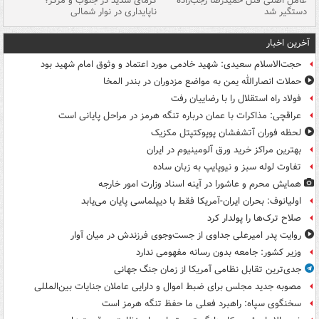
عامل اصلی قتل حمیدرضا رجب‌زاده
گرمای شدید در جنوب و مرکز؛
جا
دستگیر شد
ناپایداری در نوار شمالی
مر
آخرین اخبار
حجت‌الاسلام سعیدی: شهید خادمی مورد اعتماد و وثوق امام شهید بود
حملات انصارالله یمن به مواضع مزدوران در بندر المخا
فولاد راه استقلال را با رضاییان رفت
عراقچی: مذاکرات با عمان درباره تنگه هرمز در مراحل پایانی است
لحظه فوران آتشفشان پوپوکتپتل مکزیک
بهترین مراکز خرید ورق آلومینیوم در ایران
تفاوت لوله سبز و نیوپایپ به زبان ساده
همایش محرم و عاشورا در آینه اسناد وزارت امور خارجه
اولیانوف: بحران ایران-آمریکا فقط با دیپلماسی پایان می‌یابد
صلاح ترک‌ها را پولدار کرد
روایت پدر امیرعلی جداوی از جست‌وجوی فرزندش در میان آوار
وزیر کشور: جامعه بدون رسانه مفهومی ندارد
جدی‌ترین تقابل نظامی آمریکا از زمان جنگ جهانی
مصوبه جدید مجلس برای ضبط اموال و دارایی عاملان جنایات بین‌المللی
سخنگوی سپاه: راهبرد فعلی ما حفظ تنگه هرمز است