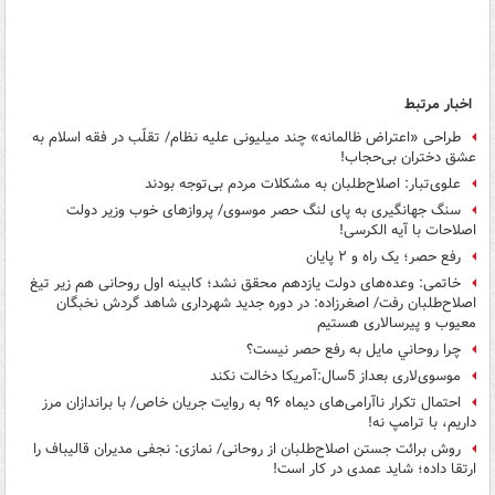
اخبار مرتبط
طراحی «اعتراض ظالمانه» چند میلیونی علیه نظام/ تقلّب در فقه اسلام به
عشق دختران بی‌حجاب!
علوی‌تبار: اصلاح‌طلبان به مشکلات مردم بی‌توجه بودند
سنگ جهانگیری به پای لنگ حصر موسوی/ پروازهای خوب وزیر دولت
اصلاحات با آیه الکرسی!
رفع حصر؛ یک راه و ۲ پایان
خاتمی: وعده‌های دولت یازدهم محقق نشد؛ کابینه اول روحانی هم زیر تیغ
اصلاح‌طلبان رفت/ اصغرزاده: در دوره جدید شهرداری شاهد گردش نخبگان
معیوب و پیرسالاری هستیم
چرا روحاني مايل به رفع حصر نيست؟
موسوی‌لاری بعداز 5سال:آمریکا دخالت نکند
احتمال تکرار ناآرامی‌های دیماه ۹۶ به روایت جریان خاص/ با براندازان مرز
داریم، با ترامپ نه!
روش برائت جستن اصلاح‌طلبان از روحانی/ نمازی: نجفی مدیران قالیباف را
ارتقا داده؛ شاید عمدی در کار است!