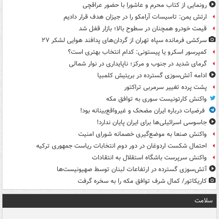
رونمایی از کتاب محرم و عاشورا با حضور عراقچی
ارتش یمن: تاسیسات آرامکو را در جیزان هدف قرار دادیم
قیمت خودرو همچنان در سطوح بالا؛ بازار قفل شد
سرکشی فرمانده سپاه تهران از گردان‌های پدافند هوایی لشکر ۲۷
کمپرسور اسکرو یا پیستونی: کدام انتخاب بهتری است؟
گرمای شدید در جنوب و مرکز؛ ناپایداری در نوار شمالی
ادامه آتش‌سوزی گسترده در بریتیش کلمبیا
پشت پرده تغییر سرمربی تراکتور
واکنش کارتونیست سوری به توافق مکه
فرضیات درباره ایران مضحک و غیرواقع‌بینانه بود!
جاسوسی اسرائیلی‌ها برای ایران پایان ندارد!
واکنش صنعا به موضع‌گیری خصمانه شورای امنیت
احتمال شکست اردوغان در دور دوم انتخابات ریاست جمهوری ترکیه
واکنش سرپرست باشگاه استقلال به انتقادات
آتش‌سوزی گسترده در ارتفاعات لبنان توسط صهیونیست‌ها
کاریکاتور/ کمال شرف توافق مکه را به سخره گرفت
سلامت