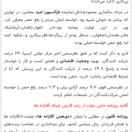
بی‌کاری تأکید می‌کند».
در مرداد سالجاری محمودصادقی-نماینده
فراکسیون امید
مجلس- در توئیتی
که بیشتر به شوخی شبیه بود خواسته اصلی مردم را رفع حصر معرفی کرد.
وی در این توئیت نوشته بود:«در اهواز،زاهدان،کرمانشاه،
ملایر،همدان،اصفهان،...منتظر بودم از ریزگردها،فقر،بیکاری و...شِکوه کنند
اما رفع حصر خواسته اصلی بود».
لازم به ذکر است که بر طبق نظرسنجی اخیر مرکز دولتی ایسپا، ۶۹ درصد
شرکت کنندگان، بهبود
وضعیت اقتصادی
و فضای کسب و کار را خواستار
شده و پاسخ ۷۴.۸ درصد از شرکت کنندگان به این پرسش که آیا از
شرایط اقتصادی رضایت دارید، منفی بوده است.
در نظرسنجی فوق، ۹،۷ درصد آزادی بیان و ۲،۳ درصد رفع حصر را خواسته
اصلی شرکت‌کنندگان در تجمعات اعلام کردند.
گلایه روزنامه حامی دولت از رشد قارچی شبکه آقازاده ها
روزنامه قانون
در مطلبی با عنوان «
دورهمی آقازاده ها
» نوشت:«آقازاده ها
یا همان فرزندان رجل سیاسی کشور، برای میدانداری در تصاحب پست‌های
کلیدی کشور از دیرباز از فرصت‌های مناسبی بهره‌مند شده اند. آن‌ها به