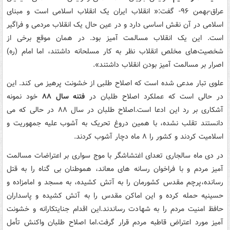
عراق-بهمن ۹۶- گفت:« انقلاب ایران یک انقلاب اسلامی است و مبنای
اسلامی در آن نقش اساسی دارد و در عین حال یک انقلاب مردمی و فراگیر
است. این یک انقلاب مسالمت آمیز بود. در همان موقع برخی از
شخصیت‌های مخلص انقلاب نظر به کار مسلحانه داشتند، اما امام (ره)
اصرار بر مسالمت آمیز بودن انقلاب داشتند».
علوی تبار مدعی شده است که اصلاح طلبی از خشونت پرهیز می کند. این
در حالی است که عملکرد اصلاح طلبان در
فتنه سال ۸۸
خود نمونه
آشکاری بر رد این ادعا است.اصلاح طلبان در سال ۸۸ در حالی که می
دانستند تقلب نشده، با همین دروغ تحریک به آشوب علیه جمهوریت و
اسلامیت کردند و کشور را ۸ ماه دچار آشوب کردند.
در دی ماه سالجاری تعدای اغتشاشگر با موج سواری بر اعتراضات مسالمت
آمیز مردم و با فراخوان رسانه های معاند، هموطنان بی گناه را به قتل
رسانده،پرچم مقدس کشورمان را به آتش کشیده، به مسجد و امامزاده و
حسینیه حمله کرده و این اماکن مقدس را به آتش کشیده و پاسداران
حافظ امنیت مردم را به شهادت رساندند.این اقدام جنایتکارانه و خشونت
آمیز مورد اعتراض قاطبه مردم قرار گرفت.اما اصلاح طلبان واکنش تأمل