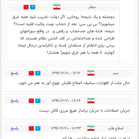
سلام
1
26
دوجمله و یک نتیجه! روحانی: اگر دولت تخریب شود همه غرق
میشویم!؟ بی بی سی: بعد از حجاب نوبت ولایت فقیه است!؟
نتیجه: فتنه های ضدحجاب و رقص و.. در واقع سوراخهای
طراحی شده و ضداجتماعی در کف کشتی نظام هستند که
برخی برای انتقام از منتقدان فساد و ناکارامدی درحال ایجاد
آنهایند تا همه با هم غرق شویم! هشدار!
پاسخ
سید
۱۷:۱۲ - ۱۳۹۶/۱۲/۲۰
4
25
حال ملت از اظهارات سخیف اصلاح طلبان تهوع آور به هم می خورد.
پاسخ
۱۷:۲۶ - ۱۳۹۶/۱۲/۲۰
0
23
جریان اصلاحات با جریان برانداز هیچ مرزی قائل نیست
پاسخ
اصلاح طلب
۱۷:۳۳ - ۱۳۹۶/۱۲/۲۰
21
9
درود بر علوی تبار چشم ساندیسی ها کور