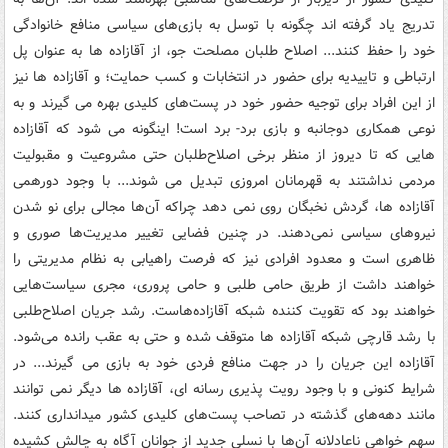
تدریج یاد گرفته اند چگونه با توسل به بازی‌های سیاسی منافع خانوادگی
خود را حفظ کنند... اصلاح طلبان مصلحت جو، از آقازاده ها به عنوان پل
ارتباطی و تاییدیه برای حضور در انتخابات و کسب حمایت؛ و آقازاده ها نیز
از این افراد برای توجیه حضور خود در پست‌های کلیدی بهره می گیرند و به
نوعی همکاری دوجانبه و بازی برد- برد است! اینگونه می شود که آقازاده
هایی که تا دیروز از منظر برخی اصلاح‌طلبان حتی مشروعیت و مقبولیت
مردمی نداشتند به قهرمانان امروزی تبدیل می شوند... با وجود دورهمی
آقازاده ها، گردش نخبگان روی نمی دهد چراکه آن‌ها مجالی برای نو شدن
نیروهای سیاسی نمی‌دهند. در چنین فضایی تغییر مدیریت‌ها صوری و
ظاهری است و معدود افرادی نیز که فرصت راهیابی به نظام مدیریتی را
خواهند داشت از طریق حامی طلبی و حامی پروری، مجری سیاست‌هایی
خواهند بود که تقویت کننده شبکه آقازاده‌هاست. رشد جریان اصلاح‌طلبی
با رشد قارچی شبکه آقازاده ها متوقف شده و حتی به عقب رانده می‌شود.
آقازاده این جریان را در جهت منافع فردی خود به بازی می گیرند... در
شرایط کنونی و با وجود رویت پذیری رسانه ای، آقازاده ها دیگر نمی توانند
مانند دهه‌های گذشته در تصاحب پست‌های کلیدی کشور میدانداری کنند.
سهم خواهی ناعادلانه آن‌ها با نسلی جدید از جوانان آگاه به چالش کشیده