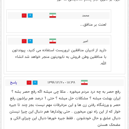
محمد
3
11
لعنت بر منافق...
امیر
1
4
دارید از ادبیان منافقین تروریست استفاده می کنید، پیوندتون
با منافقین وطن فروش به نابودیتون منجر خواهد شد انشاء
الله.
پاسخ
۱۷:۳۸ - ۱۳۹۶/۱۲/۲۰
3
24
رفع حصر به چه درد مردم میخوره . مثلا چی میشه اگه رفع حصر بشه ؟
ایران بهشت میشه ؟ مشکلات حل میشه ؟ حتی 1 درصد هم براشون رفع
حصر و ورزشگاه رفتن زن ها و این مزخرفات مهم نیست بجز چند تا جیره
خوار که از این راه نون میخورن . حتی پولدارها هم دنبال این چیزا نیستن
دنبال عشق و حال خودشونن . فقط جیره خورها دنبال این چیزای الکی و
مضحک هستن