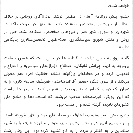
خواهد شد».
چندی پیش روزنامه آرمان در مطلبی نوشته بود:«آقای
روحانی
بر خلاف
انتظار از نیروهای متخصص استفاده نکرد. نه تنها در دولت بلکه در
شهرداری و شورای شهر هم از نیروهای متخصص استفاده نشد. حتی در
روش و منش شورای سیاستگذاری اصلاح‌طلبان تخصص‌سالاری جایگاهی
ندارد».
گلایه روزنامه حامی دولت از آقازاده ها در حالی است که همین جماعت
بی‌توجه به لزوم
چرخش نخبگان
، اصطلاح «ژنرال‌های سیاسی» را اختراع و
تقدیس کرده و در معادله‌ای واژگونه، نشانه حقانیت افراد هم معرفی
می‌کند و از سوی دیگر، حضور آقازاده‌ها-بدون هیچگونه سابقه کاری- را به
عنوان یک حق و یک امر طبیعی و بدیهی تعبیر می‌کنند. این در حالی است
که این رویکرد غیرمنصفانه موجب می‌شود که استعدادها و منابع ملی
کشورمان نادیده گرفته شده و از دست برود.
چندی پیش پسر
محمدرضا عارف
در مصاحبه‌ای خود را
«ژن خوب»
نامید.
پسر موسوی لاری در پستی توهین آمیز، خود و و فرزند عارف را به شیر،
منتقدین را به کفتار و مردم را به گاو تشبیه کرده بود. این رفتار زشت