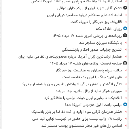
استقرار انبوه «دی‌اف‑۱۷» و پایان عصر پدافند آمریکا +عکس
تشکر آقای شهید ایران از موکب‌داران عراقی
ادامه ادعاهای سنتکام درباره محاصره دریایی ایران
قالیباف روز خبرنگار را تبریک گفت
رویای ائتلاف مکه
روزنامه‌های ورزشی امروز ‌شنبه ۱۷ مرداد ۱۴۰۵
پالایشگاه سیزران منفجر شد
تشریح جزئیات صدور احکام بازنشستگی
هشدار ارشدترین ژنرال آمریکا درباره محدودیت‌های نظامی علیه ایران
صفحه نخست روزنامه‌های شنبه ۱۷ مرداد ۱۴۰۵
بیانیه سپاه پاسداران به مناسبت روز خبرنگار
فارن افرز: جنگ با ایران یک فاجعه است
تنگی انگشتر و کفش در گرما؛ واکنش طبیعی بدن یا هشدار جدی؟
مورینیو هرگز نباید از رئال مادرید جدا می‌شد
آتلانتیک: تاب‌آوری ایران دولت ترامپ را غافلگیر کرد
ترامپ باعث افول هژمونی آمریکا شد!
فشار هم‌زمان گرانی مواد اولیه و افت تقاضا بر بازار پلاستیک
رقابت ۲۸ والیبالیست برای حضور در فهرست نهایی تیم ملی
اسامی ژل‌های غیر مجاز شستشوی پوست منتشر شد