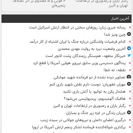
رگبار باران و رعدوبرق در ارتفاعات
۶ فوتی و ۵ مصدوم بر اثر تصادف
گر
تهران و البرز
زنجیره‌ای
قط
آخرین اخبار
رسانه عبری زبان: روزهای سختی در انتظار ارتش اسرائیل است
چین ونیز شد!
کدام فرضیات واشنگتن درباره جنگ با ایران اشتباه از کار درآمد
آخرین وضعیت نبرد به روایت مهدی محمدی
خبرنگار متعهد، هم‌سنگر رزمندگان پشت لانچر است
پنتاگون دسترسی وزیر سابق نیروی هوایی آمریکا را قطع کرد
نقطه، ته خط!
تصاویر دیده‌ نشده از دو فرمانده شهید موشکی
مهران غفوریان: دوست دارم نقش شهید بازی کنم
هشدار پکن به توکیو: با آتش بازی نکنید
هافبک آلومینیوم، پرسپولیسی می‌شود؟
رگبار باران و رعدوبرق در ارتفاعات تهران و البرز
جریان زندگی در غزه زیر جنگ و بمباران
درگیری اعضای داعش و نیروهای جولانی در سیده زینب
برکناری شوکه‌کننده فرمانده لشکر پنجم ارتش آمریکا در اروپا