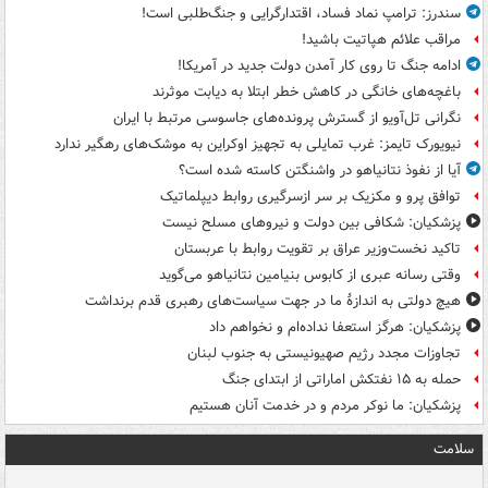
سندرز: ترامپ نماد فساد، اقتدارگرایی و جنگ‌طلبی است!
مراقب علائم هپاتیت باشید!
ادامه جنگ تا روی کار آمدن دولت جدید در آمریکا!
باغچه‌های خانگی در کاهش خطر ابتلا به دیابت موثرند
نگرانی تل‌آویو از گسترش پرونده‌های جاسوسی مرتبط با ایران
نیویورک تایمز: غرب تمایلی به تجهیز اوکراین به موشک‌های رهگیر ندارد
آیا از نفوذ نتانیاهو در واشنگتن کاسته شده است؟
توافق پرو و مکزیک بر سر ازسرگیری روابط دیپلماتیک
پزشکیان: شکافی بین دولت و نیروهای مسلح نیست
تاکید نخست‌وزیر عراق بر تقویت روابط با عربستان
وقتی رسانه عبری از کابوس بنیامین نتانیاهو می‌گوید
هیچ دولتی به اندازۀ ما در جهت سیاست‌های رهبری قدم برنداشت
پزشکیان: هرگز استعفا نداده‌ام و نخواهم داد
تجاوزات مجدد رژیم صهیونیستی به جنوب لبنان
حمله به ۱۵ نفتکش‌ اماراتی از ابتدای جنگ
پزشکیان: ما نوکر مردم و در خدمت آنان هستیم
سلامت