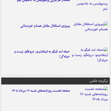
هشدار سرمربی پرسپولیس به جاسوس تیم
پیروزی استقلال مقابل همنام خوزستانی
حمله تند فیگو به اینفانتینو: دروغگو، پَست‌ و
حیله‌گر!
برگزیده عکس
صفحه نخست روزنامه‌های شنبه ۱۷ مرداد ۱۴۰۵