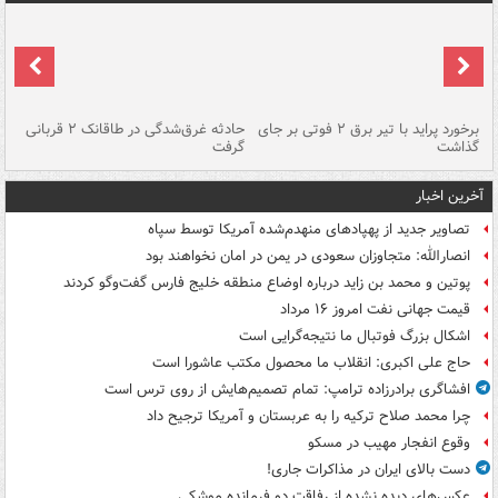
برخورد پراید با تیر برق ۲ فوتی بر جای
حادثه غرق‌شدگی در طاقانک ۲ قربانی
پد
گذاشت
گرفت
جس
آخرین اخبار
تصاویر جدید از پهپادهای منهدم‌شده آمریکا توسط سپاه
انصارالله: متجاوزان سعودی در یمن در امان نخواهند بود
پوتین و محمد بن زاید درباره اوضاع منطقه خلیج فارس گفت‌وگو کردند
قیمت جهانی نفت امروز ۱۶ مرداد
اشکال بزرگ فوتبال ما نتیجه‌گرایی است
حاج علی اکبری: انقلاب ما محصول مکتب عاشورا است
افشاگری برادرزاده ترامپ: تمام تصمیم‌هایش از روی ترس است
چرا محمد صلاح ترکیه را به عربستان و آمریکا ترجیح داد
وقوع انفجار مهیب در مسکو
دست بالای ایران در مذاکرات جاری!
عکس‌های دیده نشده از رفاقت دو فرمانده‌ موشکی