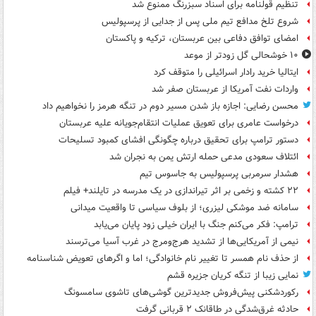
تنظیم قولنامه برای اسناد سبزرنگ ممنوع شد
شروع تلخ مدافع تیم ملی پس از جدایی از پرسپولیس
امضای توافق دفاعی بین عربستان، ترکیه و پاکستان
۱۰ خوشحالی گل زودتر از موعد
ایتالیا خرید رادار اسرائیلی را متوقف کرد
واردات نفت آمریکا از عربستان صفر شد
محسن رضایی: اجازه باز شدن مسیر دوم در تنگه هرمز را نخواهیم داد
درخواست عامری برای تعویق عملیات انتقام‌جویانه علیه عربستان
دستور ترامپ برای تحقیق درباره چگونگی افشای کمبود تسلیحات
ائتلاف سعودی مدعی حمله ارتش یمن به نجران شد
هشدار سرمربی پرسپولیس به جاسوس تیم
۲۲ کشته و زخمی بر اثر تیراندازی در یک مدرسه در تایلند+ فیلم
سامانه ضد موشکی لیزری؛ از بلوف سیاسی تا واقعیت میدانی
ترامپ: فکر می‌کنم جنگ با ایران خیلی زود پایان می‌یابد
نیمی از آمریکایی‌ها از تشدید هرج‌ومرج در غرب آسیا می‌ترسند
از حذف نام همسر تا تغییر نام خانوادگی؛ اما و اگرهای تعویض شناسنامه
نمایی زیبا از تنگه کریان جزیره قشم
رکوردشکنی پیش‌فروش جدیدترین گوشی‌های تاشوی سامسونگ
حادثه غرق‌شدگی در طاقانک ۲ قربانی گرفت