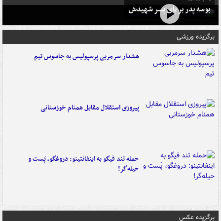
بوسه‌ پدر بر پای پسر شهیدش
برگزیده ورزشی
هشدار سرمربی پرسپولیس به جاسوس تیم
پیروزی استقلال مقابل همنام خوزستانی
حمله تند فیگو به اینفانتینو: دروغگو، پَست‌ و
حیله‌گر!
برگزیده عکس