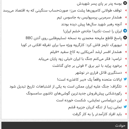
بوسه‌ پدر بر پای پسر شهیدش
توقف طولانی کامیون‌ها پشت مرز؛ صورت‌حساب سنگینی که به اقتصاد می‌رسد
هشدار سرمربی پرسپولیس به جاسوس تیم
آنچه رهبر شهید سال‌ها پیش دیده بودند
ایران را تست نکنید! جاده‌ی خشم ایران!
پاسخ قاطع ملیحه محمدی به نسخه تسلیم‌طلبی روی آنتن BBC
نیویورک تایمز فاش کرد: کارگروه ویژه سیا برای تفرقه افکنی در کوبا
هشدار افسر ارشد آمریکایی به کاخ سفید +فیلم
ترامپ: فکر می‌کنم جنگ با ایران خیلی زود پایان می‌یابد
برخورد پراید با تیر برق ۲ فوتی بر جای گذاشت
دستگیری قاتل فراری در نوشهر
ایالات متحده واقعاً یک «ببر کاغذی» است!
تلگراف: جنگ علیه ایران ممکن است به یکی از اشتباهات تاریخ تبدیل شود
رکوردشکنی پیش‌فروش جدیدترین گوشی‌های تاشوی سامسونگ
این دیپلماسی نمایشی، شکست خورده است
نمایی زیبا از تنگه کریان جزیره قشم
باید افراد کارآمدتر را به کار گرفت
حوادث