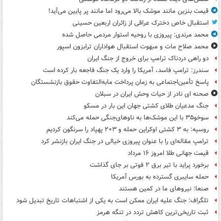
قیمت بنزین مانند موشک بالا می‌رود اما مانند پر پایین می‌آید!
استقبال خاص دخترک عراقی از زائران اربعین حسینی
محمد مرندی: پیروزی با روحیه استوار مردمی حاصل شده
محمد صلاح مات و مبهوت استقبال هواداران ترابزون اسپور
دو راهی دردناک ترامپ برای خروج از جنگ ایران
سندرز: ترامپ فاسد، آمریکا را وارد یک جنگ فاجعه بار کرده است
پاسخ تأمین‌اجتماعی به زمان پرداخت مابه‌التفاوت حقوق بازنشستگان
صحنه ای نادر از حیات وحش ایران در سبلان
جنگ مدعیان طلای کشتی جهان این بار در مسکو
سوخو۳۵ با این موشک‌ها به ناوهای‌جنگی حمله می‌کند
روسیه: به ۳ کشتی اوکراین حمله و ۲۰۳ پهپاد را سرنگون کردیم
ترامپ مقاله‌ای را با عنوان پیروزی خیالی در جنگ ایران بازنشر کرد
قیمت جهانی طلا امروز ۱۶ مرداد
برخورد پراید با تیر برق ۲ فوتی بر جای گذاشت
حمله سایبری گسترده به بورس آمریکا
صنعا: نیروهای ما در کمین‌ هستند
تلگراف: جنگ علیه ایران ممکن است به یکی از اشتباهات تاریخ تبدیل شود
ثبت تاریخی‌ترین کاهش تردد در تنگه هرمز