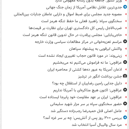
وزیر کشور: جامعه بدون رسانه مفهومی ندارد
جدی‌ترین تقابل نظامی آمریکا از زمان جنگ جهانی
مصوبه جدید مجلس برای ضبط اموال و دارایی عاملان جنایات بین‌المللی
سخنگوی سپاه: راهبرد فعلی ما حفظ تنگه هرمز است
ضرب‌الاجل رئیس کل دادگستری تهران برای نظارت بر قیمت‌ها
حاجی‌بابایی: مجلس پرقدرت در حال تدوین قانون تنگه هرمز است
مراسم تعزیه‌خوانی در مرکز مطالعات سیاسی وزارت خارجه
واکنش ابرقویی به پیشنهاد سپاهان
زینی‌وند: در مورد قانون حجاب تغییری ایجاد نشده است
عراقچی: ما نه فراموش می‌کنیم نه می‌بخشیم
اذعان آمریکا به عبور ده‌ها کشتی از محاصره ایران
جشن برداشت انگور در ترشیز
دلیل جدایی رامین رضاییان از استقلال چه بود؟
عراقچی: اکنون هیچ مذاکره‌ای با آمریکا نداریم
عراقچی: ایران بر عهد مقاومت خود پابرجا ایستاده است
حضور سخنگوی سپاه بر سر مزار شهید سلیمانی
عامل اصلی قتل حمیدرضا رجب‌زاده دستگیر شد
بررسی ۳۰۰ روز پس از آتش‌بس: چه بر سر غزه آمد؟
مرد سال والیبال آسیا انتخاب شد