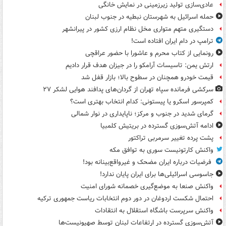
عادی‌سازی تولید زیرزمینی در نمایش خانگی
حمله اسرائیل به شهرستان نبطیه در جنوب لبنان
دستگیری متهم متواری مخل نظام ارزی کشور در پیرانشهر
ترامپ در دام ایران افتاده است!
رونمایی از کتاب محرم و عاشورا با حضور عراقچی
ارتش یمن: تاسیسات آرامکو را در جیزان هدف قرار دادیم
قیمت خودرو همچنان در سطوح بالا؛ بازار قفل شد
سرکشی فرمانده سپاه تهران از گردان‌های پدافند هوایی لشکر ۲۷
کمپرسور اسکرو یا پیستونی: کدام انتخاب بهتری است؟
گرمای شدید در جنوب و مرکز؛ ناپایداری در نوار شمالی
ادامه آتش‌سوزی گسترده در بریتیش کلمبیا
پشت پرده تغییر سرمربی تراکتور
واکنش کارتونیست سوری به توافق مکه
فرضیات درباره ایران مضحک و غیرواقع‌بینانه بود!
جاسوسی اسرائیلی‌ها برای ایران پایان ندارد!
واکنش صنعا به موضع‌گیری خصمانه شورای امنیت
احتمال شکست اردوغان در دور دوم انتخابات ریاست جمهوری ترکیه
واکنش سرپرست باشگاه استقلال به انتقادات
آتش‌سوزی گسترده در ارتفاعات لبنان توسط صهیونیست‌ها