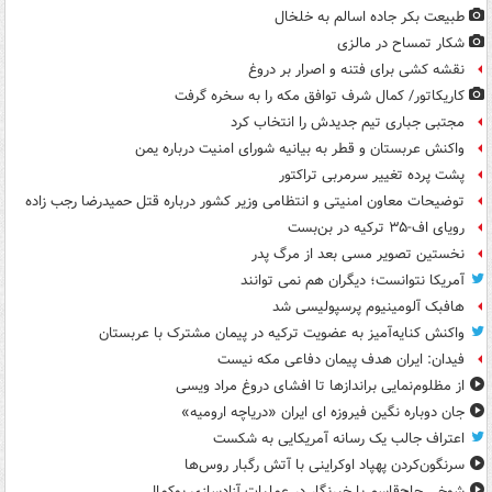
طبیعت بکر جاده اسالم به خلخال
شکار تمساح در مالزی
نقشه کشی برای فتنه و اصرار بر دروغ
کاریکاتور/ کمال شرف توافق مکه را به سخره گرفت
مجتبی جباری تیم جدیدش را انتخاب کرد
واکنش عربستان و قطر به بیانیه شورای امنیت درباره یمن
پشت پرده تغییر سرمربی تراکتور
توضیحات معاون امنیتی و انتظامی وزیر کشور درباره قتل حمیدرضا رجب زاده
رویای اف-۳۵ ترکیه در بن‌بست
نخستین تصویر مسی بعد از مرگ پدر
آمریکا نتوانست؛ دیگران هم نمی توانند
هافبک آلومینیوم پرسپولیسی شد
واکنش کنایه‌آمیز به عضویت ترکیه در پیمان مشترک با عربستان
فیدان: ایران هدف پیمان دفاعی مکه نیست
از مظلوم‌نمایی براندازها تا افشای دروغ مراد ویسی
جان دوباره نگین فیروزه ای ایران «دریاچه ارومیه»
اعتراف جالب یک رسانه آمریکایی به شکست
سرنگون‌کردن پهپاد اوکراینی با آتش رگبار روس‌ها
شوخی حاج‌قاسم با خبرنگار در عملیات آزادسازی بوکمال