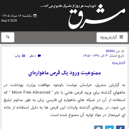
یکشنبه ۱۸ مرداد ۱۴۰۵ -
Aug 9 2026
گزارش‌ویژه
کد خبر
80904
تاریخ انتشار:
۳ آذر ۱۳۹۰ - ۰۹:۵۱
۰ نظر
چاپ
گزارش‌ویژه
ممنوعيت ورود يک قرص ماهواره‌اي
به گزارش مشرق، خراسان نوشت: باوجود موافقت وزارت بهداشت در
ماههاي گذشته براي ورود قرص هايي با نام " Move Free Advanced " که
استفاده از آن در شبکه هاي ماهواره اي فارسي زبان به طور مداوم تبليغ
مي شود، در روزهاي گذشته واردات اين قرص ها به دليل استفاده از ماده
اي غيرمجاز در مواد اوليه آن ممنوع شده است.