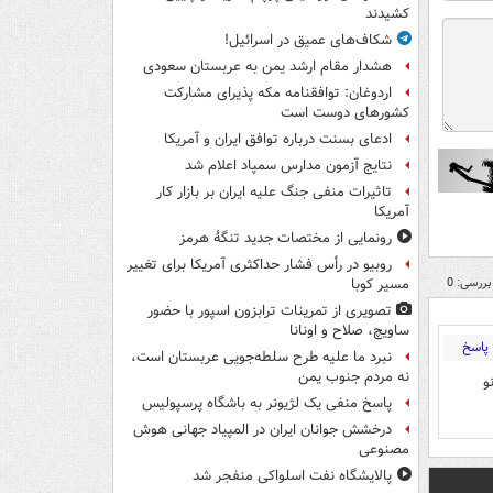
کشیدند
شکاف‌های عمیق در اسرائیل!
هشدار مقام ارشد یمن به عربستان سعودی
اردوغان: توافقنامه مکه پذیرای مشارکت
کشورهای دوست است
ادعای بسنت درباره توافق ایران و آمریکا
نتایج آزمون مدارس سمپاد اعلام شد
تاثیرات منفی جنگ علیه ایران بر بازار کار
آمریکا
رونمایی از مختصات جدید تنگۀ هرمز
روبیو در رأس فشار حداکثری آمریکا برای تغییر
بررسی: 0
مسیر کوبا
تصویری از تمرینات ترابزون اسپور با حضور
ساویچ، صلاح و اونانا
پاسخ
نبرد ما علیه طرح سلطه‌جویی عربستان است،
نه مردم جنوب یمن
و
پاسخ منفی یک لژیونر به باشگاه پرسپولیس
درخشش جوانان ایران در المپیاد جهانی هوش
مصنوعی
پالایشگاه نفت اسلواکی منفجر شد