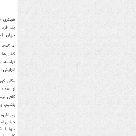
هیلاری ک
یک فرد ج
جهان را ب
کشورها م
فرانسه، 
افزایش ا
مگان کورت
از تعداد
کافی نیس
باشیم،‌ و
وی افزود
حیاتی است
تنها با ا