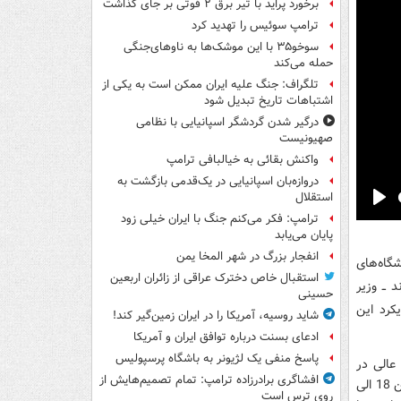
برخورد پراید با تیر برق ۲ فوتی بر جای گذاشت
ترامپ سوئیس را تهدید کرد
سوخو۳۵ با این موشک‌ها به ناوهای‌جنگی
حمله می‌کند
تلگراف: جنگ علیه ایران ممکن است به یکی از
اشتباهات تاریخ تبدیل شود
درگیر شدن گردشگر اسپانیایی با نظامی
صهیونیست
واکنش بقائی به خیالبافی ترامپ
دروازه‌بان اسپانیایی در یک‌قدمی بازگشت به
استقلال
Pla
ترامپ: فکر می‌کنم جنگ با ایران خیلی زود
پایان می‌یابد
انفجار بزرگ در شهر المخا یمن
گاه‌های
استقبال خاص دخترک عراقی از زائران اربعین
 ــ وزیر
حسینی
کرد این
شاید روسیه، آمریکا را در ایران زمین‌گیر کند!
ادعای بسنت درباره توافق ایران و آمریکا
پاسخ منفی یک لژیونر به باشگاه پرسپولیس
عالی در
افشاگری برادرزاده ترامپ: تمام تصمیم‌هایش از
خارج آمریکا مشغول به تحصیل هستند. همچنین تنها 4 درصد جوانان آمریکایی بین سنین 18 الی
روی ترس است