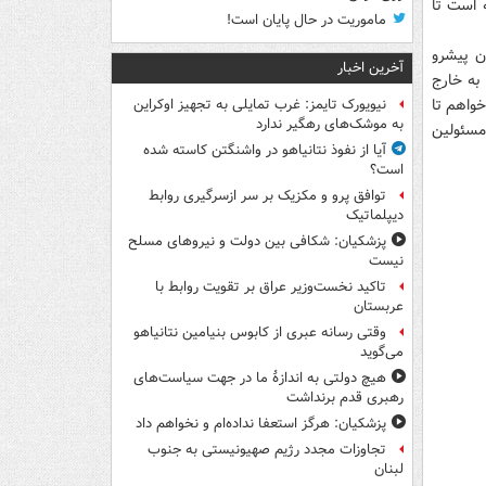
ه است تا
ماموریت در حال پایان است!
ن پیشرو
آخرین اخبار
به خارج
خواهم تا
نیویورک تایمز: غرب تمایلی به تجهیز اوکراین
به موشک‌های رهگیر ندارد
مسئولین
آیا از نفوذ نتانیاهو در واشنگتن کاسته شده
است؟
توافق پرو و مکزیک بر سر ازسرگیری روابط
دیپلماتیک
پزشکیان: شکافی بین دولت و نیروهای مسلح
نیست
تاکید نخست‌وزیر عراق بر تقویت روابط با
عربستان
وقتی رسانه عبری از کابوس بنیامین نتانیاهو
می‌گوید
هیچ دولتی به اندازۀ ما در جهت سیاست‌های
رهبری قدم برنداشت
پزشکیان: هرگز استعفا نداده‌ام و نخواهم داد
تجاوزات مجدد رژیم صهیونیستی به جنوب
لبنان