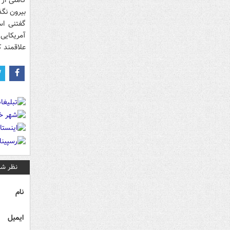
کاملی از
بیرون نگذ
گفتنی اس
آمریکایی
علاقمند ک
نظر شم
نام
ایمیل