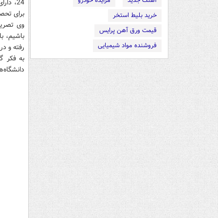
آهنگ جدید
مزایده خودرو
24، دا
برای تحصی
خرید بلیط استخر
وی تصریح
قیمت ورق آهن پرایس
باشیم، ب
فروشنده مواد شیمیایی
رفته و در
به فکر گ
دانشگاه‌ه