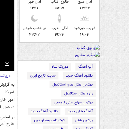
اذان صبح
طلوع آفتاب
اذان ظهر
۱۲:۱۰
۰۵:۱۷
۰۳:۴۲
غروب خورشید
اذان مغرب
نیمه‌شب شرعی
۲۳:۲۲
۱۹:۲۳
۱۹:۰۳
آپ آهنگ
موزیک شاه
nter
Download
دریاف
ullscreen
دانلود آهنگ جدید
سایت تاریخ ایران
به گزارش
بهترین هتل های استانبول
آمریکا ــ
رزرو هتل استانبول
امور خار
بهترین جراح بینی ترمیمی
دانشجویا
آهنگ های جدید
دانلود آهنگ جدید
بر اساس 
پرشین هتل
ثبت نام بیمه اربعین