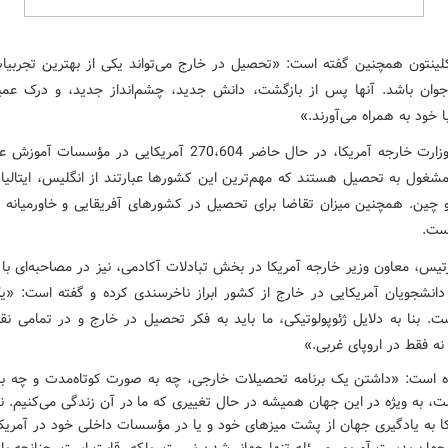
لینتون همچنین گفته است: «تحصیل در خارج می‌تواند یکی از بهترین تجربیا
وان باشد. آنها پس از بازگشت، دانش جدید، چشم‌انداز جدید، و درک عمیق
ا خود به همراه می‌آورند.»
به گفته وزارت خارجه آمریکا، در حال حاضر 270،604 آمریکایی در مؤسسا
شغول به تحصیل هستند که مهم‌ترین این کشورها عبارتند از انگلیس، ایتالیا، ا
و چین. همچنین میزان تقاضا برای تحصیل در کشورهای آفریقایی و خاورمیانه نی
ست.
یس، معاون وزیر خارجه آمریکا در بخش تبادلات آکادمی، نیز در مصاحبه‌ای با 
 دانشجویان آمریکایی در خارج از کشور ابراز ناخرسندی کرده و گفته است: «
ت. بنا به دلایل ژئوپولوتیکی، ما باید به فکر تحصیل در خارج و در تمامی نق
 نه فقط در اروپای غربی.»
ه است: «داشتن یک برنامه تحصیلات خارجی، چه به صورت کوتاه‌مدت و چه ب
، به ویژه در این جهان همیشه در حال تغییری که ما در آن زندگی می‌کنیم. نم
تکا به یادگیری جهان از پشت میزهای خود و یا در مؤسسات داخلی خود در آمریک