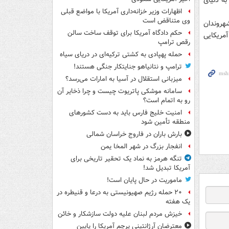
ه دنیای
اظهارات وزیر خزانه‌داری آمریکا با مواضع قبلی
وی متناقض است
هروندان
حکم دادگاه آمریکا برای توقف ساخت سالن
مریکایی
رقص ترامپ
حمله پهپادی به کشتی ترکیه‌ای در دریای سیاه
ترامپ و نتانیاهو جنایتکار جنگی هستند!
میزبانی استقلال در آسیا به امارات می‌رسد؟
سامانه موشکی پاتریوت چیست و چرا ذخایر آن
رو به اتمام است؟
امنیت خلیج فارس باید به دست کشورهای
منطقه تأمین شود
بارش باران در فاروج خراسان شمالی
انفجار بزرگ در شهر المخا یمن
تنگه هرمز به نماد یک تحقیر تاریخی برای
آمریکا تبدیل شد!
ماموریت در حال پایان است!
۲۰ حمله رژیم صهیونیستی به درعا و قنیطره در
یک هفته
خیزش مردم لبنان علیه دولت سازشکار و خائن
معترضان آرژانتینی پرچم آمریکا را پایین