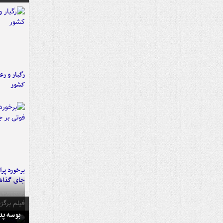
رگبار و رع
کشور
جای گذا
فیلم برگزی
بوسه‌ پ