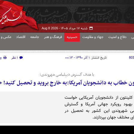
شنبه ۱۷ مرداد ۱۴۰۵ -
Aug 8 2026
ی
دفاع و امنیت
جهاد و مقاومت
حسینیه
فرهنگ و هنر
جامعه
اقتصاد
عکس و ف
80
تاریخ انتشار:
۱ آذر ۱۳۹۰ - ۰۰:۱۲
۱ نظر
چ
با هدف گسترش دیپلماسی شهروندی؛
ون خطاب به دانشجویان آمریکا:به خارج بروید و تحصیل کنید! + 
کلینتون از دانشجویان آمریکایی خواست
 بهبود رویکرد جهانی آمریکا و گسترش
سی شهروندی این کشور به تحصیل در
 مختلف جهان بپردازند.