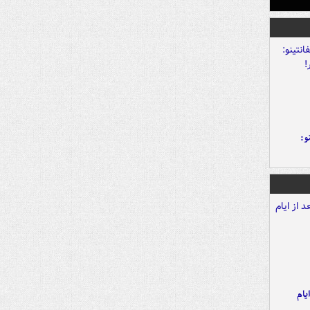
و:
یام