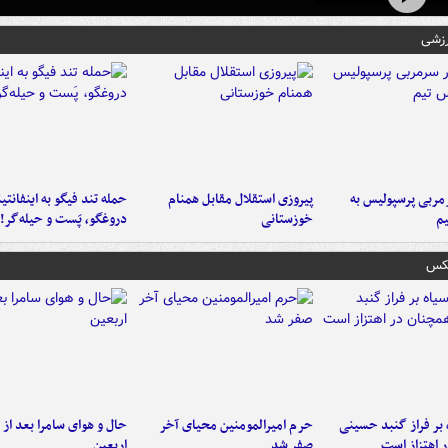
رزشی
ربی پرسپولیس به
پیروزی استقلال مقابل همنام
حمله تند فیگو به اینفانتین
م
خوزستانی
دروغگو، پَست‌ و حیله‌گر!
عکس
 بر فراز گنبد حسینی
حرم امیرالمومنین محیای آخر
حال و هوای سامرا بعد از ا
 اهتزاز است
صفر شد
اربعین