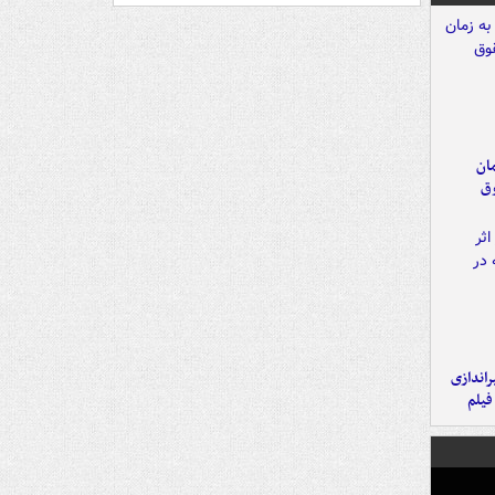
مان
وق
یراندازی
فیلم