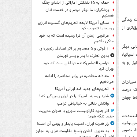
حمله به ۱۵ نفتکش‌ اماراتی از ابتدای جنگ
پزشکیان: ما نوکر مردم و در خدمت آنان
هستیم
ت زندگی
سنای آمریکا لایحه تحریم‌های گسترده انرژی
‌تری از
روسیه را تصویب کرد
عراقچی: زمان آن فرا رسیده است که به خود
متکی باشیم
ت آموزش عالی دیگر
۶ فوتی و ۵ مصدوم بر اثر تصادف زنجیره‌ای
سپانیا،
بدون تعارف با پدر و پسر قهرمان
ز رو به
ترامپ التماس‌کننده توافقی است که خود
ویران کرد
معادله محاصره در برابر محاصره را ادامه
سی‌ان‌ان
می‌دهیم
تحریم‌های جدید ضد ایرانی آمریکا
یک درصد
شاید روسیه، آمریکا را در ایران زمین‌گیر کند!
اط جهان
واکنش بقائی به خیالبافی ترامپ
اثر جدید کارتونیست سوری با عنوان مدیریت
لندمدت،
جدید تنگه هرمز
ی‌توانیم
راز قدرت ایران، امنیت پایدار و بومی آن است!
ا، تصویر
به تعویق افتادن پاسخ مقاومت عراق به تجاوز
اخیر آمریکایی سعودی