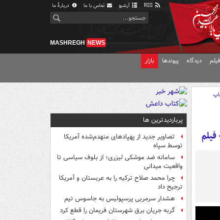
RSS
آرشیو
تماس با ما
دربارهٔ ما
MASHREGH
NEWS
یلم
دیدگاه
پیوندها
بازار
اپ
پربازدیدترین ها
فیلم
تصاویر جدید از پهپادهای منهدم‌شده آمریکا
توسط سپاه
سامانه ضد موشکی لیزری؛ از بلوف سیاسی تا
واقعیت میدانی
چرا محمد صلاح ترکیه را به عربستان و آمریکا
ترجیح داد
هشدار سرمربی پرسپولیس به جاسوس تیم
گربه جریان برق شهرستان فریمان را قطع کرد