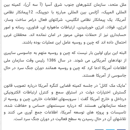
ملل متحد، سازمان کشورهای جنوب شرق آسیا (آ سه آن)، کمیته بین
المللی المپیک، آژانس بین المللی مبارزه با دوپینگ، 12پیمانکار نظامی
آمریکا، یک پیمانکار نظامی انگلیس، شرکتهای فعال درامر ساخت وساز،
انرژی، فولاد، انرژی خورشیدی، ارتباطات ماهواره ای، فناوری، رسانه و امور
حسابداری نیز از حملات موش مرموز در امان نمانده اند. محققان غربی
احتمال داده اند که چین و روسیه عامل این عملیات بوده باشند.
البته این برای اولین بار نیست که چین و روسیه متهم به جاسوسی سایبری
از نهادهای آمریکایی می شوند. در سال 1386 رئیس وقت سازمان ملی
اطلاعات آمریکا ادعا کرد که چین و روسیه همانند دوران جنگ سرد در حال
جاسوسی از آمریکا هستند.
"مایک مک کانل" در جلسه کمیته قضایی کنگره آمریکا درباره تصویب قانون
گسترش اختیارات دولت در استراق سمع و کنترل ارتباطات الکترونیکی
درداخل و خارج آمریکا گفت : سرویسهای اطلاعات خارجی چین و روسیه از
جمله سازمانهایی هستند که درباره سیستمهای حساس و حفاظت شده،
تاسیسات و پروژه های توسعه آمریکا، اطلاعات جمع آوری می کنند و
تلاشهای آن در حال رسیدن به سطح فعالیت در دوران جنگ سرد است.