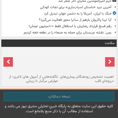
حرم امیرالمومنین محیای آخر صفر شد
آخرین نبرد «داستان اسباب‌بازی» برای نجات کودکی
جنگ با ایران، آمریکا را به دشمن جهان تبدیل کرد
آیا تینا پاکروان بازهم از ساترا مجوز فعالیت می‌گیرد؟
رقم فسخ قرارداد رضاییان با استقلال فقط ۱۰۰میلیون تومان!
یمن: نقشه عربستان برای حمله به صنعاء را در نطفه خفه کردیم
سلامت
اهمیت تشخیص زودهنگام بیماری‌های
ناگفته‌هایی از آمپول های لاغری؛ از
دریچه‌ای قلب
عوارض مرگبار تا زیبایی
تا
نسخه دسکتاپ
کليه حقوق اين سايت متعلق به پایگاه خبري-تحليلي مشرق نيوز می باشد و
استفاده از مطالب آن با ذکر منبع بلامانع است.