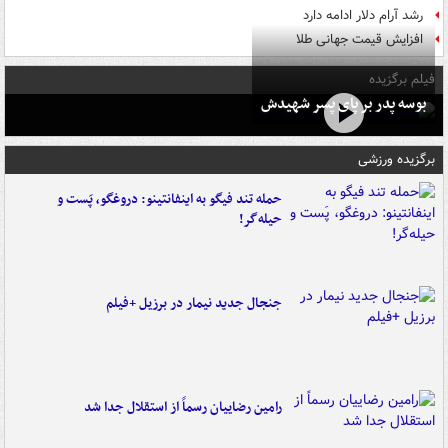
رشد آرام دلار ادامه دارد
افزایش قیمت جهانی طلا
فیلم برگزیده
بوسه‌ پدر بر پای پسر شهیدش
برگزیده ورزشی
حمله تند فیگو به اینفانتینو: دروغگو، پَست‌ و
حیله‌گر!
جنجال جدید نیمار در برزیل +فیلم
رامین رضاییان رسماً از استقلال جدا شد