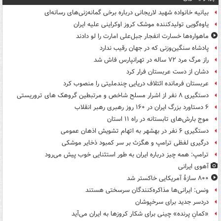
بیانیه خانواده شهید لاریجانی درباره برخی گمانه‌زنی‌های رسانه‌ای
یاوه‌گویی تولیدکننده موشک کروز اوکراینی علیه ایران
ماهواره‌ها خسارت انفجار جبل‌علی امارت را لو دادند
پادشاه سنگین‌وزنی که در جهان رقیب ندارد
راز مرگ مرد ۷۲ ساله در تهرانپارس فاش شد
دشان از دست عربستان فرار کرد
عربستان فرمانده ائتلاف دریایی چندملیتی را منصوب کرد
دستگیری ۸ نفر از اشرار مسلح شاخص و مرتبطین گروهک های تروریستی
۶ دستاورد بزرگ ایران در ۱۶۰ روز رهبری رهبر انقلاب
موج بارش‌های تابستانه در راه ۱۱ استان
دستگیری ۶ نفر در بهشهر به اتهام تشویش اذهان عمومی
درگیری لفظی ترامپ و هگزث بر سر کمبود ذخایر موشکی
ترامپ: همه چیز درباره ایران به طور استثنایی خوب پیش می‌رود
آهوی ایرانی
۸۰۰ سازۀ آمریکایی خاکستر شد
ونس: ایرانی‌ها مذاکره‌کنندگان سرسختی هستند
دردسر جدید برای سرخپوشان
«کمانِ پرنده» چینی برای شکار کروزها به ایران می‌آید