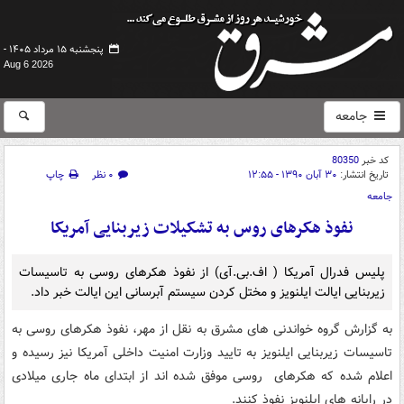
پنجشنبه ۱۵ مرداد ۱۴۰۵ -
Aug 6 2026
جامعه
کد خبر
80350
تاریخ انتشار:
۳۰ آبان ۱۳۹۰ - ۱۲:۵۵
۰ نظر
چاپ
جامعه
نفوذ هکرهای روس به تشکیلات زیربنایی آمریکا
پلیس فدرال آمریکا ( اف.بی.آی) از نفوذ هکرهای روسی به تاسیسات
زیربنایی ایالت ایلنویز و مختل کردن سیستم آبرسانی این ایالت خبر داد.
به گزارش گروه خواندنی های مشرق به نقل از مهر، نفوذ هکرهای روسی به
تاسیسات زیربنایی ایلنویز به تایید وزارت امنیت داخلی آمریکا نیز رسیده و
اعلام شده که هکرهای روسی موفق شده اند از ابتدای ماه جاری میلادی
در رایانه های ایلنویز نفوذ کنند.