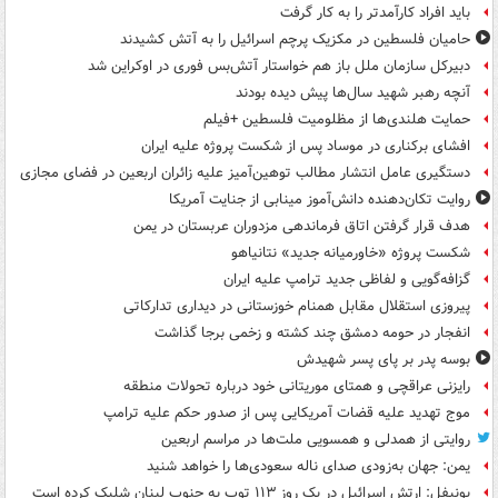
باید افراد کارآمدتر را به کار گرفت
حامیان فلسطین در مکزیک پرچم اسرائیل را به آتش کشیدند
دبیرکل سازمان ملل باز هم خواستار آتش‌بس فوری در اوکراین شد
آنچه رهبر شهید سال‌ها پیش دیده بودند
حمایت هلندی‌ها از مظلومیت فلسطین +فیلم
افشای برکناری در موساد پس از شکست پروژه علیه ایران
دستگیری عامل انتشار مطالب توهین‌آمیز علیه زائران اربعین در فضای مجازی
روایت تکان‌دهنده دانش‌آموز مینابی از جنایت آمریکا
هدف قرار گرفتن اتاق‌ فرماندهی مزدوران عربستان در یمن
شکست پروژه «خاورمیانه جدید» نتانیاهو
گزافه‌گویی و لفاظی جدید ترامپ علیه ایران
پیروزی استقلال مقابل همنام خوزستانی در دیداری تدارکاتی
انفجار در حومه دمشق چند کشته و زخمی برجا گذاشت
بوسه‌ پدر بر پای پسر شهیدش
رایزنی عراقچی و همتای موریتانی خود درباره تحولات منطقه
موج تهدید علیه قضات آمریکایی پس از صدور حکم علیه ترامپ
روایتی از همدلی و همسویی ملت‌ها در مراسم اربعین
یمن: جهان به‌زودی صدای ناله سعودی‌ها را خواهد شنید
یونیفل: ارتش اسرائیل در یک روز ۱۱۳ توپ به جنوب لبنان شلیک کرده است