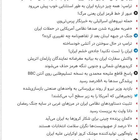
ترامپ: همه چیز درباره ایران به طور استثنایی خوب پیش می‌رود
عبور از خط قرمز ایران یعنی مرگ!
حمله نیروهای اسرائیلی به خبرنگار پرس‌تی‌وی
«ضربه مغزی» شدن صدها نظامی آمریکایی در حملات ایران
جنگ در جبهه لبنان بعد از تفاهم‌نامه چه تغییری کرده؟
ترامپ در حال سوختن در آتشی خودساخته
ایران را تست نکنید! جاده‌ی خشم ایران!
واکنش سفارت ایران به بیانیه مغرضانه نمایندگان پارلمان اتریش
کریدورهای شمالی و جنوبی تنگه هرمز حذف می‌شوند
پاسخ قاطع ملیحه محمدی به نسخه تسلیم‌طلبی روی آنتن BBC
پرشدگی سدها به ۵۸درصد رسید
بازدید وزیر نیرو از روند برق‌رسانی به واحدهای صنعتی بازسازی‌شده
زنجیرهایی که آمریکا را به زیر سطح آب می‌کشند!
تثبیت دستاوردهای نظامی ایران در مرزهای غربی در سایه جنگ رمضان
دانا وایت به بن‌بست رسید
«کمانِ پرنده» چینی برای شکار کروزها به ایران می‌آید
۷۰ درصد از صهیونیست‌ها نگران سلامت انتخابات هستند
یاوه‌گویی تولیدکننده موشک کروز اوکراینی علیه ایران