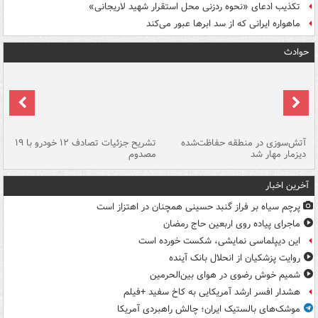
تکذیب ادعای «نحوه ردزنی محل استقرار شهید لاریجانی»
ماهواره ایرانی که از سد ابرها عبور می‌کند
حوادث
تصادف مرگبار در محور اهواز–شوش ۲
آتش‌سوزی در منطقه حفاظت‌شده
تشریح جزئیات تصادف ۱۲ خودرو با ۱۹
پا
دیزمار مهار شد
مصدوم
آخرین اخبار
پرچم سیاه بر فراز گنبد حسینی همچنان در اهتزاز است
ماجرای پیاده روی اربعین حاج رمضان
این دیپلماسی نمایشی، شکست خورده است
روایت پزشکیان از انحلال بانک آینده
شمیم خوش رضوی در هوای بین‌الحرمین
هشدار افسر ارشد آمریکایی به کاخ سفید +فیلم
موشک‌های بالستیک ایران؛ چالش راهبردی آمریکا