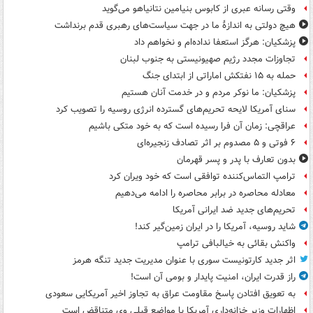
وقتی رسانه عبری از کابوس بنیامین نتانیاهو می‌گوید
هیچ دولتی به اندازۀ ما در جهت سیاست‌های رهبری قدم برنداشت
پزشکیان: هرگز استعفا نداده‌ام و نخواهم داد
تجاوزات مجدد رژیم صهیونیستی به جنوب لبنان
حمله به ۱۵ نفتکش‌ اماراتی از ابتدای جنگ
پزشکیان: ما نوکر مردم و در خدمت آنان هستیم
سنای آمریکا لایحه تحریم‌های گسترده انرژی روسیه را تصویب کرد
عراقچی: زمان آن فرا رسیده است که به خود متکی باشیم
۶ فوتی و ۵ مصدوم بر اثر تصادف زنجیره‌ای
بدون تعارف با پدر و پسر قهرمان
ترامپ التماس‌کننده توافقی است که خود ویران کرد
معادله محاصره در برابر محاصره را ادامه می‌دهیم
تحریم‌های جدید ضد ایرانی آمریکا
شاید روسیه، آمریکا را در ایران زمین‌گیر کند!
واکنش بقائی به خیالبافی ترامپ
اثر جدید کارتونیست سوری با عنوان مدیریت جدید تنگه هرمز
راز قدرت ایران، امنیت پایدار و بومی آن است!
به تعویق افتادن پاسخ مقاومت عراق به تجاوز اخیر آمریکایی سعودی
اظهارات وزیر خزانه‌داری آمریکا با مواضع قبلی وی متناقض است