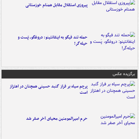
پیروزی استقلال مقابل همنام خوزستانی
حمله تند فیگو به اینفانتینو: دروغگو، پَست‌ و
حیله‌گر!
برگزیده عکس
پرچم سیاه بر فراز گنبد حسینی همچنان در اهتزاز
است
حرم امیرالمومنین محیای آخر صفر شد