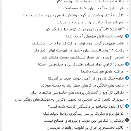
بیانیه سپاه پاسداران به مناسبت روز خبرنگار
فارن افرز: جنگ با ایران یک فاجعه است
تنگی انگشتر و کفش در گرما؛ واکنش طبیعی بدن یا هشدار جدی؟
مورینیو هرگز نباید از رئال مادرید جدا می‌شد
آتلانتیک: تاب‌آوری ایران دولت ترامپ را غافلگیر کرد
ترامپ باعث افول هژمونی آمریکا شد!
فشار هم‌زمان گرانی مواد اولیه و افت تقاضا بر بازار پلاستیک
رقابت ۲۸ والیبالیست برای حضور در فهرست نهایی تیم ملی
اسامی ژل‌های غیر مجاز شستشوی پوست منتشر شد
سندرز: ترامپ نماد فساد، اقتدارگرایی و جنگ‌طلبی است!
مراقب علائم هپاتیت باشید!
ادامه جنگ تا روی کار آمدن دولت جدید در آمریکا!
باغچه‌های خانگی در کاهش خطر ابتلا به دیابت موثرند
نگرانی تل‌آویو از گسترش پرونده‌های جاسوسی مرتبط با ایران
نیویورک تایمز: غرب تمایلی به تجهیز اوکراین به موشک‌های رهگیر ندارد
آیا از نفوذ نتانیاهو در واشنگتن کاسته شده است؟
توافق پرو و مکزیک بر سر ازسرگیری روابط دیپلماتیک
پزشکیان: شکافی بین دولت و نیروهای مسلح نیست
تاکید نخست‌وزیر عراق بر تقویت روابط با عربستان