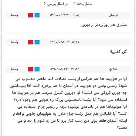
انتشار یافته: 4
در انتظار بررسی: 0
پاسخ
احسان
۱۶:۰۵ - ۱۳۹۰/۰۸/۲۳
0
0
مشرق هر روز زردتر از ديروز
پاسخ
۱۶:۴۱ - ۱۳۹۰/۰۸/۲۳
0
0
گل گفتی!!!
پاسخ
صادق
۲۱:۵۸ - ۱۳۹۰/۰۸/۲۳
0
0
آیا در هواپیما ها هم هرکس از پشت تصادف کند مقصر محسوب می
شود؟ راستی وقتی دو هواپیما در آسمان با هم برخورد کنند آقا پلیساشون
چه جوری کروکی می کشند؟ آیا دوربین کنترل سرعت هم در هواپیما ها
استفاده می شود؟ آیا پشت نامحسوس بزرگ راه هوایی هم وجود دارد؟
آیا هواپیماها هم در باندهای پوشیده برف از زنجیر چرخ استفاده می
کنند؟ آیا خلبانان هم عمل زشت چراغ دادن به هواپیمای جلویی و اعلام
اینکه آسمان فقط برای من است کنار برو تا من رد شوم را انجام می
دهند؟