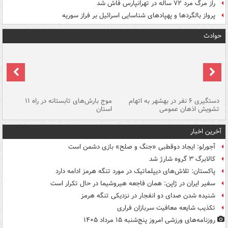
راز مرگ مرد ۷۲ ساله در تهرانپارس فاش شد
پرواز بالگردها و پهپادهای شناسایی اسرائیل بر فراز سوریه
حوادث
دستگیری ۶ نفر در بهشهر به اتهام
موج بارش‌های تابستانه در راه ۱۱
تشویش اذهان عمومی
استان
فا
آخرین اخبار
آجورلو: ایجاد دوقطبی «جنگ و صلح‌» بازی دشمن است
کالابرگ ۳ گروه شارژ شد
پاکستان: تلاش‌های دیپلماتیک در مورد تنگه هرمز ادامه دارد
سفیر ایران در ژاپن: همان فاجعه هیروشیما در حال تکرار است
شنیده شدن صدای دو انفجار در نزدیکی تنگه هرمز
تکذیب شایعه معافیت سربازان فراری
روزنامه‌های ورزشی امروز پنج‌شنبه ۱۵ مرداد ۱۴۰۵