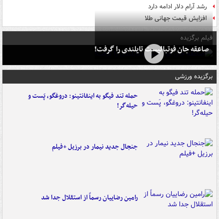
رشد آرام دلار ادامه دارد
افزایش قیمت جهانی طلا
فیلم برگزیده
صاعقه جان فوتبالیست تایلندی را گرفت!
برگزیده ورزشی
حمله تند فیگو به اینفانتینو: دروغگو، پَست‌ و
حیله‌گر!
جنجال جدید نیمار در برزیل +فیلم
رامین رضاییان رسماً از استقلال جدا شد