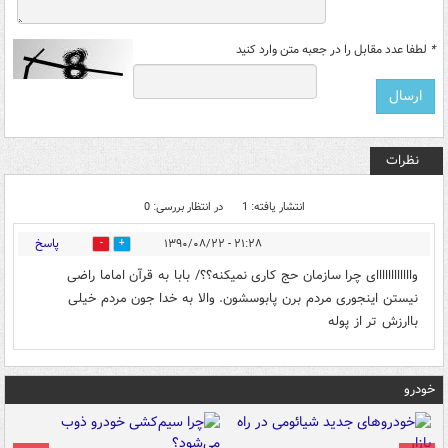
*
لطفا عدد مقابل را در جعبه متن وارد کنید
نظرات
انتشار یافته: 1
در انتظار بررسی: 0
پاسخ
۲۱:۲۸ - ۱۳۹۰/۰۸/۲۲
0
0
واااااااااااای چرا سازمان حج کاری نمیکنه؟؟/ بابا به قرآن اماما راضی
نیستن اینجوری مردم برن پابوسشون. والا به خدا جون مردم خیلی
باارزش تر از پوله
خودرو