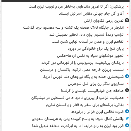
پزشکیان: اگر تا امروز مانده‌ایم، به‌خاطر مردم نجیب ایران است
آقای گل جام جهانی مقابل اسرائیل ایستاد
تمرین رزمی تکاوران ارتش
انفجار در جایگاه CNG صحنه یک کشته و سه مصدوم برجا گذاشت
ترامپ وعدۀ تسلیم ایران داد، تحقیر نصیبش شد
تفاهم ایران و عمان در آستانه نهایی شدن است
پایان تلخ یک نزاع خانوادگی در دورود
تجهیز موشکهای سپاه به نفس اژدها+عکس
بازیکنان بی‌کیفیت، پرسپولیس را از قهرمانی دور کردند
نشست وزیران خارجه مصر، ترکیه، پاکستان و عربستان
شبیه‌سازی حمله به پایگاه نیروهای دلتا فورس آمریکا
سناریوی بلاگر زن برای قتل شوهرش
صاعقه جان فوتبالیست تایلندی را گرفت!
عصبانیت ترامپ از پیروزی نامزد حامی فلسطین در میشیگان
بقائی: برنامه‌ای برای سفر به قطر و پاکستان نداریم
قدرت نظامی ایران فراتر از برآوردها
واکنش کمال شرف به پاسخ کوبنده یمن به عربستان سعودی
قرار بود ایران به زانو درآید، اما به ابرقدرت منطقه تبدیل شد!