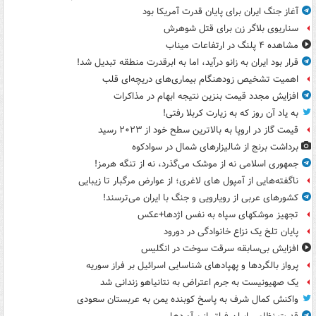
آغاز جنگ ایران برای پایان قدرت آمریکا بود
سناریوی بلاگر زن برای قتل شوهرش
مشاهده ۴ پلنگ در ارتفاعات میناب
قرار بود ایران به زانو درآید، اما به ابرقدرت منطقه تبدیل شد!
اهمیت تشخیص زودهنگام بیماری‌های دریچه‌ای قلب
افزایش مجدد قیمت بنزین نتیجه ابهام در مذاکرات
به یاد آن روز که به زیارت کربلا رفتی!
قیمت گاز در اروپا به بالاترین سطح خود از ۲۰۲۳ رسید
برداشت برنج از شالیزارهای شمال در سوادکوه
جمهوری اسلامی نه از موشک می‌گذرد، نه از تنگه هرمز!
ناگفته‌هایی از آمپول های لاغری؛ از عوارض مرگبار تا زیبایی
کشورهای عربی از رویارویی و جنگ با ایران می‌ترسند!
تجهیز موشکهای سپاه به نفس اژدها+عکس
پایان تلخ یک نزاع خانوادگی در دورود
افزایش بی‌سابقه سرقت سوخت در انگلیس
پرواز بالگردها و پهپادهای شناسایی اسرائیل بر فراز سوریه
یک صهیونیست به جرم اعتراض به نتانیاهو زندانی شد
واکنش کمال شرف به پاسخ کوبنده یمن به عربستان سعودی