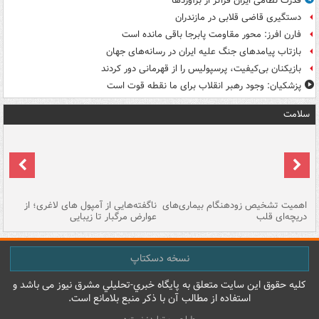
قدرت نظامی ایران فراتر از برآوردها
دستگیری قاضی قلابی در مازندران
فارن افرز: محور مقاومت پابرجا باقی مانده است
بازتاب پیامدهای جنگ علیه ایران در رسانه‌های جهان
بازیکنان بی‌کیفیت، پرسپولیس را از قهرمانی دور کردند
پزشکیان: وجود رهبر انقلاب برای ما نقطه قوت است
سلامت
اهمیت تشخیص زودهنگام بیماری‌های
ناگفته‌هایی از آمپول های لاغری؛ از
دریچه‌ای قلب
عوارض مرگبار تا زیبایی
تا
نسخه دسکتاپ
کليه حقوق اين سايت متعلق به پایگاه خبري-تحليلي مشرق نيوز می باشد و
استفاده از مطالب آن با ذکر منبع بلامانع است.