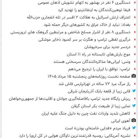
دستگیری ۶ نفر در بهشهر به اتهام تشویش اذهان عمومی
فیفا توهین‌کنندگان به اینفانتینو را تهدید کرد
اعتراف ارتش اسرائیل به هلاکت ۲ افسر در تله انفجاری حزب‌الله
بغداد: نباید از خاک عراق به کشورهای دیگر حمله شود
دستگیری ۸ نفر از اشرار مسلح شاخص و مرتبطین گروهک های تروریستی
درگیری لفظی ترامپ و هگزث بر سر کمبود ذخایر موشکی
دردسر جدید برای سرخپوشان
موج بارش‌های تابستانه در راه ۱۱ استان
ونس: ایرانی‌ها مذاکره‌کنندگان سرسختی هستند
ترامپ: توافق با ایران را ترجیح می‌دهم
صفحه نخست روزنامه‌های پنجشنبه ۱۵ مرداد ۱۴۰۵
راز مرگ مرد ۷۲ ساله در تهرانپارس فاش شد
قابی زیبا از قلعه بابک آذربایجان شرقی
ریزش پایگاه جدید ترامپ بافاصله‌گیری جوانان و اقلیت‌ها از جمهوری‌خواهان
نمایی زیبا از طبیعت بکر استان گیلان
کاهش شدید واردات نفت چین به دلیل جنگ علیه ایران
آهوی ایرانی
فریاد مردم «فدایی خامنه‌ای بودن» است
نشریه آمریکایی: روسیه قدرتمندترین ناوگان هوایی در کل اروپا را دارد