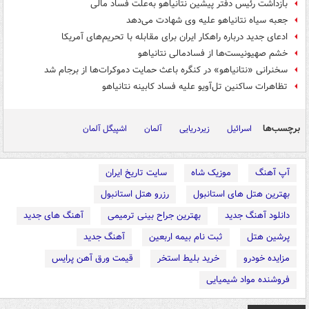
بازداشت رئیس دفتر پیشین نتانیاهو به‌علت فساد مالی
جعبه سیاه نتانیاهو علیه وی شهادت می‌دهد
ادعای جدید درباره راهکار ایران برای مقابله با تحریم‌های آمریکا
خشم صهیونیست‌ها از فسادمالی نتانیاهو
سخنرانی «نتانیاهو» در کنگره باعث حمایت دموکرات‌ها از برجام شد
تظاهرات ساکنین تل‌آویو علیه فساد کابینه نتانیاهو
برچسب‌ها
اسرائیل
زیردریایی
آلمان
اشپیگل آلمان
آپ آهنگ
موزیک شاه
سایت تاریخ ایران
بهترین هتل های استانبول
رزرو هتل استانبول
دانلود آهنگ جدید
بهترین جراح بینی ترمیمی
آهنگ های جدید
پرشین هتل
ثبت نام بیمه اربعین
آهنگ جدید
مزایده خودرو
خرید بلیط استخر
قیمت ورق آهن پرایس
فروشنده مواد شیمیایی