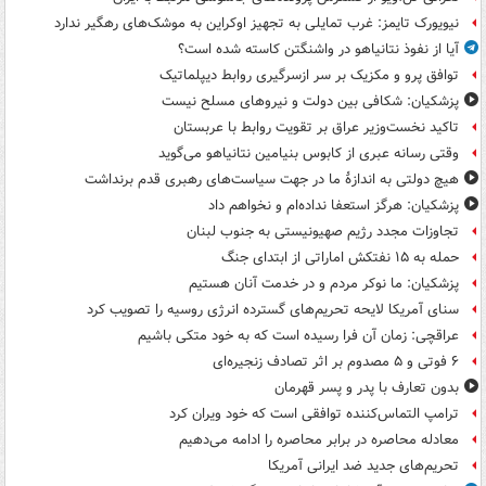
نیویورک تایمز: غرب تمایلی به تجهیز اوکراین به موشک‌های رهگیر ندارد
آیا از نفوذ نتانیاهو در واشنگتن کاسته شده است؟
توافق پرو و مکزیک بر سر ازسرگیری روابط دیپلماتیک
پزشکیان: شکافی بین دولت و نیروهای مسلح نیست
تاکید نخست‌وزیر عراق بر تقویت روابط با عربستان
وقتی رسانه عبری از کابوس بنیامین نتانیاهو می‌گوید
هیچ دولتی به اندازۀ ما در جهت سیاست‌های رهبری قدم برنداشت
پزشکیان: هرگز استعفا نداده‌ام و نخواهم داد
تجاوزات مجدد رژیم صهیونیستی به جنوب لبنان
حمله به ۱۵ نفتکش‌ اماراتی از ابتدای جنگ
پزشکیان: ما نوکر مردم و در خدمت آنان هستیم
سنای آمریکا لایحه تحریم‌های گسترده انرژی روسیه را تصویب کرد
عراقچی: زمان آن فرا رسیده است که به خود متکی باشیم
۶ فوتی و ۵ مصدوم بر اثر تصادف زنجیره‌ای
بدون تعارف با پدر و پسر قهرمان
ترامپ التماس‌کننده توافقی است که خود ویران کرد
معادله محاصره در برابر محاصره را ادامه می‌دهیم
تحریم‌های جدید ضد ایرانی آمریکا