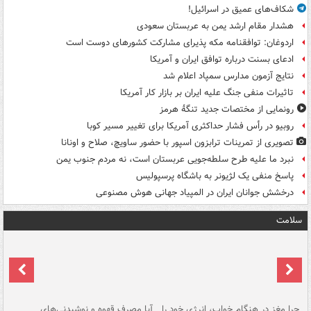
شکاف‌های عمیق در اسرائیل!
هشدار مقام ارشد یمن به عربستان سعودی
اردوغان: توافقنامه مکه پذیرای مشارکت کشورهای دوست است
ادعای بسنت درباره توافق ایران و آمریکا
نتایج آزمون مدارس سمپاد اعلام شد
تاثیرات منفی جنگ علیه ایران بر بازار کار آمریکا
رونمایی از مختصات جدید تنگۀ هرمز
روبیو در رأس فشار حداکثری آمریکا برای تغییر مسیر کوبا
تصویری از تمرینات ترابزون اسپور با حضور ساویچ، صلاح و اونانا
نبرد ما علیه طرح سلطه‌جویی عربستان است، نه مردم جنوب یمن
پاسخ منفی یک لژیونر به باشگاه پرسپولیس
درخشش جوانان ایران در المپیاد جهانی هوش مصنوعی
سلامت
ت
چرا مغز در هنگام خواب، انرژی خود را
آیا مصرف قهوه و نوشیدنی‌های
چر