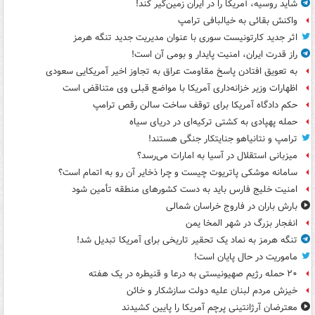
شاید روسیه، آمریکا را در ایران زمین‌گیر کند!
واکنش بقائی به خیالبافی ترامپ
اثر جدید کارتونیست سوری با عنوان مدیریت جدید تنگه هرمز
راز قدرت ایران، امنیت پایدار و بومی آن است!
به تعویق افتادن پاسخ مقاومت عراق به تجاوز اخیر آمریکایی سعودی
اظهارات وزیر خزانه‌داری آمریکا با مواضع قبلی وی متناقض است
حکم دادگاه آمریکا برای توقف ساخت سالن رقص ترامپ
حمله پهپادی به کشتی ترکیه‌ای در دریای سیاه
ترامپ و نتانیاهو جنایتکار جنگی هستند!
میزبانی استقلال در آسیا به امارات می‌رسد؟
سامانه موشکی پاتریوت چیست و چرا ذخایر آن رو به اتمام است؟
امنیت خلیج فارس باید به دست کشورهای منطقه تأمین شود
بارش باران در فاروج خراسان شمالی
انفجار بزرگ در شهر المخا یمن
تنگه هرمز به نماد یک تحقیر تاریخی برای آمریکا تبدیل شد!
ماموریت در حال پایان است!
۲۰ حمله رژیم صهیونیستی به درعا و قنیطره در یک هفته
خیزش مردم لبنان علیه دولت سازشکار و خائن
معترضان آرژانتینی پرچم آمریکا را پایین کشیدند