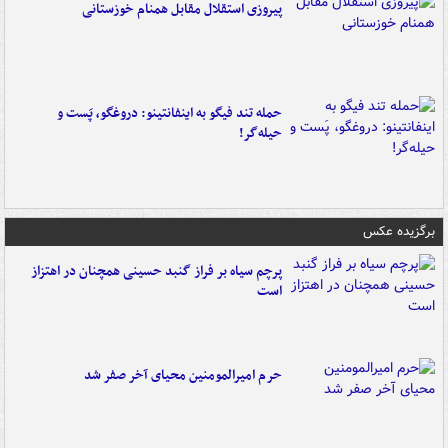
پیروزی استقلال مقابل همنام خوزستانی
حمله تند فیگو به اینفانتینو: دروغگو، پَست‌ و
حیله‌گر!
برگزیده عکس
پرچم سیاه بر فراز گنبد حسینی همچنان در اهتزاز
است
حرم امیرالمومنین محیای آخر صفر شد