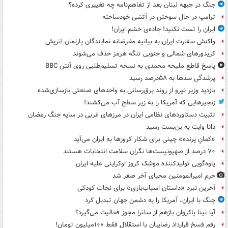
جنگ در جبهه لبنان بعد از تفاهم‌نامه چه تغییری کرده؟
ترامپ در حال سوختن در آتشی خودساخته
ایران را تست نکنید! جاده‌ی خشم ایران!
واکنش سفارت ایران به بیانیه مغرضانه نمایندگان پارلمان اتریش
کریدورهای شمالی و جنوبی تنگه هرمز حذف می‌شوند
پاسخ قاطع ملیحه محمدی به نسخه تسلیم‌طلبی روی آنتن BBC
پرشدگی سدها به ۵۸درصد رسید
بازدید وزیر نیرو از روند برق‌رسانی به واحدهای صنعتی بازسازی‌شده
زنجیرهایی که آمریکا را به زیر سطح آب می‌کشند!
تثبیت دستاوردهای نظامی ایران در مرزهای غربی در سایه جنگ رمضان
دانا وایت به بن‌بست رسید
«کمانِ پرنده» چینی برای شکار کروزها به ایران می‌آید
۷۰ درصد از صهیونیست‌ها نگران سلامت انتخابات هستند
یاوه‌گویی تولیدکننده موشک کروز اوکراینی علیه ایران
حرم امیرالمومنین محیای آخر صفر شد
آخرین نبرد «داستان اسباب‌بازی» برای نجات کودکی
جنگ با ایران، آمریکا را به دشمن جهان تبدیل کرد
آیا تینا پاکروان بازهم از ساترا مجوز فعالیت می‌گیرد؟
رقم فسخ قرارداد رضاییان با استقلال فقط ۱۰۰میلیون تومان!