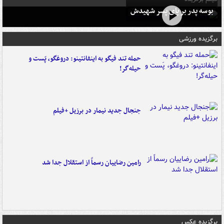
بوسه‌ پدر بر پای پسر شهیدش
برگزیده ورزشی
حمله تند فیگو به اینفانتینو: دروغگو، پَست‌ و
حیله‌گر!
جنجال جدید نیمار در برزیل +فیلم
رامین رضاییان رسماً از استقلال جدا شد
برگزیده عکس