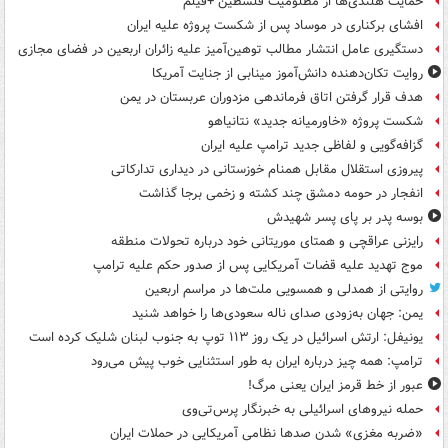
حمایت هلندی‌ها از مظلومیت فلسطین +فیلم
افشای برکناری در موساد پس از شکست پروژه علیه ایران
دستگیری عامل انتشار مطالب توهین‌آمیز علیه زائران اربعین در فضای مجازی
روایت تکان‌دهنده دانش‌آموز مینابی از جنایت آمریکا
هدف قرار گرفتن اتاق‌ فرماندهی مزدوران عربستان در یمن
شکست پروژه «خاورمیانه جدید» نتانیاهو
گزافه‌گویی و لفاظی جدید ترامپ علیه ایران
پیروزی استقلال مقابل همنام خوزستانی در دیداری تدارکاتی
انفجار در حومه دمشق چند کشته و زخمی برجا گذاشت
بوسه‌ پدر بر پای پسر شهیدش
رایزنی عراقچی و همتای موریتانی خود درباره تحولات منطقه
موج تهدید علیه قضات آمریکایی پس از صدور حکم علیه ترامپ
روایتی از همدلی و همسویی ملت‌ها در مراسم اربعین
یمن: جهان به‌زودی صدای ناله سعودی‌ها را خواهد شنید
یونیفل: ارتش اسرائیل در یک روز ۱۱۳ توپ به جنوب لبنان شلیک کرده است
ترامپ: همه چیز درباره ایران به طور استثنایی خوب پیش می‌رود
عبور از خط قرمز ایران یعنی مرگ!
حمله نیروهای اسرائیلی به خبرنگار پرس‌تی‌وی
«ضربه مغزی» شدن صدها نظامی آمریکایی در حملات ایران