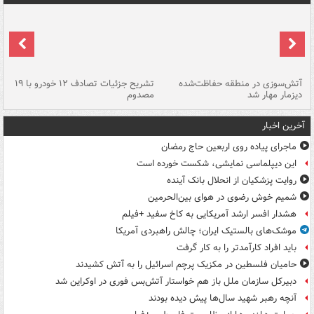
تصادف مرگبار در محور اهواز–شوش ۲
آتش‌سوزی در منطقه حفاظت‌شده
تشریح جزئیات تصادف ۱۲ خودرو با ۱۹
پا
دیزمار مهار شد
مصدوم
آخرین اخبار
ماجرای پیاده روی اربعین حاج رمضان
این دیپلماسی نمایشی، شکست خورده است
روایت پزشکیان از انحلال بانک آینده
شمیم خوش رضوی در هوای بین‌الحرمین
هشدار افسر ارشد آمریکایی به کاخ سفید +فیلم
موشک‌های بالستیک ایران؛ چالش راهبردی آمریکا
باید افراد کارآمدتر را به کار گرفت
حامیان فلسطین در مکزیک پرچم اسرائیل را به آتش کشیدند
دبیرکل سازمان ملل باز هم خواستار آتش‌بس فوری در اوکراین شد
آنچه رهبر شهید سال‌ها پیش دیده بودند