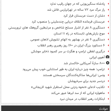
پادشاه سنگین‌وزنی که در جهان رقیب ندارد
راز مرگ مرد ۷۲ ساله در تهرانپارس فاش شد
دشان از دست عربستان فرار کرد
عربستان فرمانده ائتلاف دریایی چندملیتی را منصوب کرد
دستگیری ۸ نفر از اشرار مسلح شاخص و مرتبطین گروهک های تروریستی
موج بارش‌های تابستانه در راه ۱۱ استان
دستگیری ۶ نفر در بهشهر به اتهام تشویش اذهان عمومی
۶ دستاورد بزرگ ایران در ۱۶۰ روز رهبری رهبر انقلاب
درگیری لفظی ترامپ و هگزث بر سر کمبود ذخایر موشکی
آهوی ایرانی
۸۰۰ سازۀ آمریکایی خاکستر شد
ترامپ: همه چیز درباره ایران به طور استثنایی خوب پیش می‌رود
ونس: ایرانی‌ها مذاکره‌کنندگان سرسختی هستند
دردسر جدید برای سرخپوشان
تکذیب ادعای «نحوه ردزنی محل استقرار شهید لاریجانی»
ماهواره ایرانی که از سد ابرها عبور می‌کند
ابتکارات رهبر انقلاب در میدان نبرد
حوادث