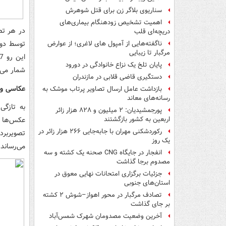
سناریوی بلاگر زن برای قتل شوهرش
اهمیت تشخیص زودهنگام بیماری‌های
دریچه‌ای قلب
توسط دورب
ناگفته‌هایی از آمپول های لاغری؛ از عوارض
مرگبار تا زیبایی
پایان تلخ یک نزاع خانوادگی در دورود
شمار می‌ر
دستگیری قاضی قلابی در مازندران
عکاسی و 
بازداشت عامل ارسال تصاویر پرتاب موشک به
رسانه‌های معاند
به تازگی
پورجمشیدیان: ۲ میلیون و ۸۲۸ هزار زائر
اربعین به کشور بازگشتند
رکوردشکنی مهران با جابه‌جایی ۲۶۶ هزار زائر در
تصویربرد
یک روز
می‌رساند.
انفجار در جایگاه CNG صحنه یک کشته و سه
مصدوم برجا گذاشت
جزئیات برگزاری امتحانات نهایی معوق در
استان‌های جنوبی
تصادف مرگبار در محور اهواز–شوش ۲ کشته
بر جای گذاشت
آخرین وضعیت مصدومان شهرک شمس‌آباد