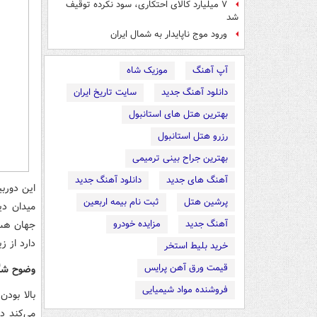
۷ میلیارد کالای احتکاری، سود نکرده توقیف
شد
ورود موج ناپایدار به شمال ایران
آپ آهنگ
موزیک شاه
دانلود آهنگ جدید
سایت تاریخ ایران
بهترین هتل های استانبول
رزرو هتل استانبول
بهترین جراح بینی ترمیمی
آهنگ های جدید
دانلود آهنگ جدید
این دورب
پرشین هتل
ثبت نام بیمه اربعین
میدان دی
آهنگ جدید
مزایده خودرو
جهان هست
دارد از ز
خرید بلیط استخر
قیمت ورق آهن پرایس
وضوح شگف
فروشنده مواد شیمیایی
بالا بودن
می‌کند د