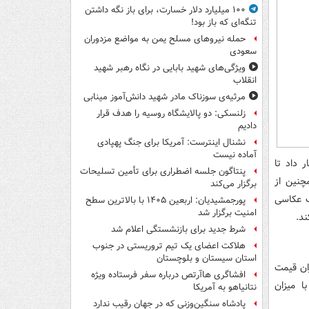
۱۰۰ میلیارد دلار خسارت، برای باز نگه داشتن
تنگه‌ای که باز بود!
حمله نیروهای مسلح یمن به مواضع مزدوران
سعودی
ویژگی‌های شهید بابایی در نگاه رهبر شهید
انقلاب
مرثیه‌ی سوزناک مادر شهید دانش‌آموز مینابی
زلنسکی: دو پالایشگاه روسیه را هدف قرار
دادیم
نشنال اینترست: آمریکا برای جنگ پهپادی
آماده نیست
 داد تا
پنتاگون جلسه اضطراری برای تأمین تسلیحات
چنین از
برگزار می‌کند
ف عکاسی
پورجمشیدیان: اربعین ۱۴۰۵ با بالاترین سطح
امنیت برگزار شد
ند.
شرط جدید برای بازنشستگی اعلام شد
هلاکت اعضای یک تیم تروریستی در جنوب
استان سیستان و بلوچستان
ران قیمت
افشاگری هاآرتص درباره سفر فرستاده ویژه
 میزان
نتانیاهو به آمریکا
پادشاه سنگین‌وزنی که در جهان رقیب ندارد