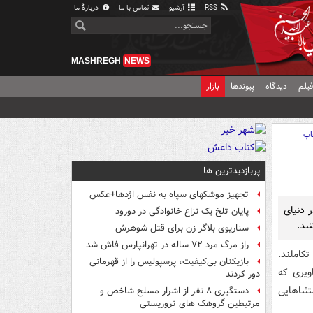
RSS
آرشیو
تماس با ما
دربارهٔ ما
MASHREGH
NEWS
یلم
دیدگاه
پیوندها
بازار
اپ
پربازدیدترین ها
تجهیز موشکهای سپاه به نفس اژدها+عکس
 دنیای
پایان تلخ یک نزاع خانوادگی در دورود
ند.
سناریوی بلاگر زن برای قتل شوهرش
راز مرگ مرد ۷۲ ساله در تهرانپارس فاش شد
کاملند.
بازیکنان بی‌کیفیت، پرسپولیس را از قهرمانی
ویری که
دور کردند
تثناهایی
دستگیری ۸ نفر از اشرار مسلح شاخص و
مرتبطین گروهک های تروریستی