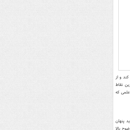
ند و از
ین نقاط
علمی که
ید پنهان
وح بالا