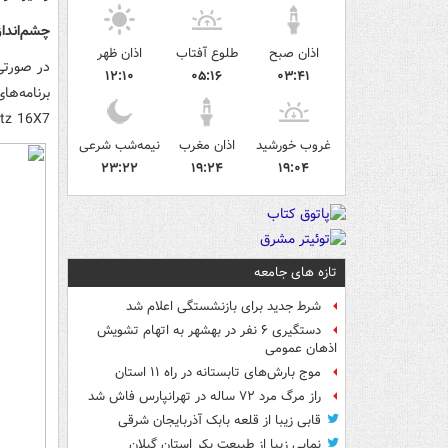
چشم‌اندا
اذان صبح
طلوع آفتاب
اذان ظهر
در صورتی
۱۲:۱۰
۰۵:۱۶
۰۳:۴۱
برنامه‌ه
Seitz 16X7 برای ثبت تصاویر زیبای پانوراما در کسری از ث
غروب خورشید
اذان مغرب
نیمه‌شب شرعی
۲۳:۲۲
۱۹:۲۴
۱۹:۰۴
تازه های جامعه
شرط جدید برای بازنشستگی اعلام شد
دستگیری ۶ نفر در بهشهر به اتهام تشویش
اذهان عمومی
موج بارش‌های تابستانه در راه ۱۱ استان
راز مرگ مرد ۷۲ ساله در تهرانپارس فاش شد
قابی زیبا از قلعه بابک آذربایجان شرقی
نمایی زیبا از طبیعت بکر استان گیلان