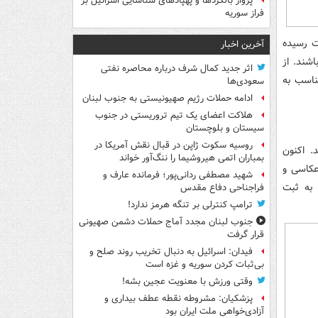
پرواز بالگردها و پهپادهای شناسایی اسرائیل بر
فراز سوریه
 ثبت رسیده
آخرین اخبار
اشند. از
اثر جدید کمال شرف درباره محاصره نفتی
 مناسب به
سعودی‌ها
ادامه حملات رژیم صهیونیستی به جنوب لبنان
هلاکت اعضای یک تیم تروریستی در جنوب
سیستان و بلوچستان
روسیه سکوت ژاپن در قبال نقش آمریکا در
. اکنون
بمباران اتمی هیروشیما را ننگ‌آور خواند
 FPR 3D W3 اولین دوربین عکاسی و
شهید مصطفی ردانی‌پور؛ فرمانده عارف و
 به ثبت
فراجناحی دفاع مقدس
ترامپ کنترلی بر تنگه هرمز ندارد!
جنوب لبنان مجدد آماج حملات دشمن صهیونی
قرار گرفت
فیدان: اسرائیل به دنبال تخریب روند صلح و
بی‌ثبات کردن سوریه و غزه است
وقتی ورزش با معنویت عجین بشه!
پزشکیان: مشروطه نقطه عطف بیداری و
آزادی‌خواهی ملت ایران بود