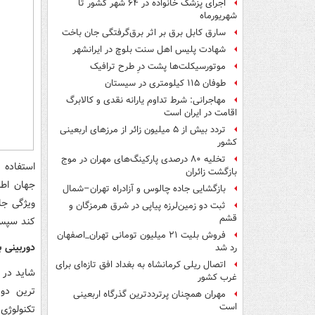
اجرای پزشک خانواده در ۶۴ شهر کشور تا
شهریورماه
سارق کابل برق بر اثر برق‌گرفتگی جان باخت
شهادت پلیس اهل سنت بلوچ در ایرانشهر
موتورسیکلت‌ها پشت درِ طرح ترافیک
طوفان ۱۱۵ کیلومتری در سیستان
مهاجرانی: شرط تداوم یارانه نقدی و کالابرگ
اقامت در ایران است
تردد بیش از ۵ میلیون زائر از مرزهای اربعینی
کشور
تخلیه ۸۰ درصدی پارکینگ‌های مهران در موج
استفاده 
بازگشت زائران
جهان اطر
بازگشایی جاده چالوس و آزادراه تهران–شمال
ویژگی جا
ثبت دو زمین‌لرزه پیاپی در شرق هرمزگان و
قشم
کند سپس د
فروش بلیت ۲۱ میلیون تومانی تهران_اصفهان
دوربینی ب
رد شد
اتصال ریلی کرمانشاه به بغداد افق تازه‌ای برای
شاید در ن
غرب کشور
ترین دو
مهران همچنان پرترددترین گذرگاه اربعینی
است
تکنولوژی‌