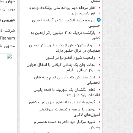
جهان ساخ
شمال‌
آغاز مرحله دوم برنامه ملی پزشک‌خانواده با
روی آن 
دستور رئیس‌جمهور
دوربینی 
سروده جدید افشین علا در آستانه اربعین
حسینی
بازگشت نزدیک به ۲ میلیون زائر اربعین به
کشور
سردار رادان: بیش از یک میلیون زائر اربعین
مشهور شر
همچنان در عراق حضور دارند
وضعیت شیوع آنفلوانزا در کشور
نجات جان یک زندانی گیلانی با انتقال هوایی
به مرکز درمانی+ فیلم
ثبت سفارش کتب درسی تمام پایه های
تحصیلی
قطع انگشتان یک شهروند با قمه؛ پلیس
اطلاعات وارد عمل شد
گرمای شدید در پایانه‌های مرزی غرب کشور
برخورد با عرضه و تبلیغات غیرقانونی
آمپول‌های لاغری
تنبیه مرگبار مرد تاجر به دست همسر و
پسرش