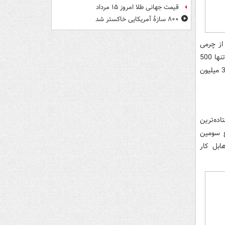
قیمت جهانی طلا امروز ۱۵ مرداد
۸۰۰ سازۀ آمریکایی خاکستر شد
از چرمی
پوشانده شده که معمولا در ساخت داخل برترین خودروهای آئودی به کار گرفته می‌شود. تنها 500
نمونه از این دوربین تولید شده که قیمت هر یک از آنها 30 هزار دلار یعنی در حدود 39 میلیون
تاده‌ترین
ق‌العاده نیاز خواهد بود. WFC3 در واقع سومین
ن تلسکوپ هابل کار