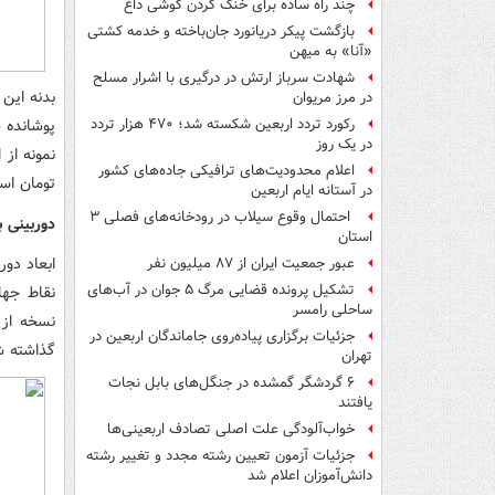
چند راه‌ ساده برای خنک کردن گوشی داغ
بازگشت پیکر دریانورد جان‌باخته و خدمه کشتی
«آنا» به میهن
شهادت سرباز ارتش در درگیری با اشرار مسلح
بدنه این
در مرز مریوان
رکورد تردد اربعین شکسته شد؛ ۴۷۰ هزار تردد
در یک روز
اعلام محدودیت‌های ترافیکی جاده‌های کشور
تومان اس
در آستانه ایام اربعین
احتمال وقوع سیلاب در رودخانه‌های فصلی ۳
دوربینی 
استان
عبور جمعیت ایران از ۸۷ میلیون نفر
تشکیل پرونده قضایی مرگ ۵ جوان در آب‌های
ساحلی رامسر
جزئیات برگزاری پیاده‌روی جاماندگان اربعین در
گذاشته ش
تهران
۶ گردشگر گمشده در جنگل‌های بابل نجات
یافتند
خواب‌آلودگی علت اصلی تصادف اربعینی‌ها
جزئیات آزمون تعیین رشته مجدد و تغییر رشته
دانش‌آموزان اعلام شد