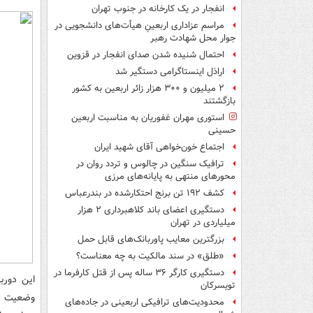
انفجار در یک کارخانه در جنوب تهران
مراسم عزاداری اربعینِ هیأت‌های دانشجویی در
جوار محل شهادت رهبر
احتمال شنیده شدن صدای انفجار در قزوین
اراذل اینستاگرامی دستگیر شد
۲ میلیون و ۳۰۰ هزار زائر اربعین به کشور
بازگشتند
استوری مهران غفوریان به مناسبت اربعین
حسینی
اجتماع خون‌خواهی آقای شهید ایران
ترافیک سنگین در چالوس و تردد روان در
محورهای منتهی به پایانه‌های مرزی
کشف ۱۹۲ تن برنج احتکارشده در بندرعباس
دستگیری اعضای باند کلاهبرداری ۲ هزار
میلیاردی در تهران
بزرگترین معایب پاوربانک‌های قابل حمل
«طلق» در سند مالکیت به چه معناست؟
دستگیری کارگر ۳۶ ساله پس از قتل کارفرما در
تویسرکان
محدودیت‌های ترافیکی اربعینی در جاده‌های