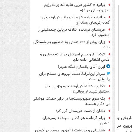
بیانیه ۸ کشور عربی علیه تجاوزات رژیم
صهیونیستی در غزه
بیانیه خانواده شهید لاریجانی درباره برخی
گمانه‌زنی‌های رسانه‌ای
عربستان فرمانده ائتلاف دریایی چندملیتی را
منصوب کرد
زیان بیش از ۱۰۰ همتی به صندوق‌ بازنشستگی
نفت
ترکیه: تروریسم اسرائیل در کرانه باختری و
قدس اشغالی ادامه دارد
ایران آقای بلامنازع تنگه هرمز!
سردار ابن‌الرضا: دست نیروهای مسلح برای
پاسخ پُر است
تکذیب ادعاها درباره «نحوه ردزنی محل
استقرار شهید لاریجانی»
یک‌ سوم صهیونیست‌ها در برابر حملات موشکی
بی دفاع هستند
دشان از دست عربستان فرار کرد
اهمیت تاریخی و
پیام فرمانده هوافضای سپاه به بسیجیان
کاشان
ها 25 نمونه از این دوربین در
شناسایی و بازداشت ۲۱مزدور موساد در کرمان