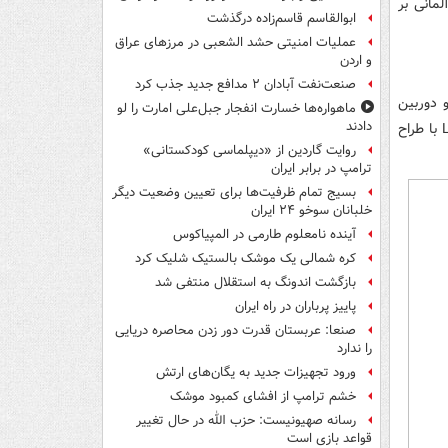
مانی بر
ابوالقاسم قاسم‌زاده درگذشت
عملیات امنیتی حشد الشعبی در مرزهای عراق
و اردن
صنعت‌نفت آبادان ۲ مدافع جدید جذب کرد
و دوربین
ماهواره‌ها خسارت انفجار جبل‌علی امارت را لو
دادند
M9 Titanum نیز از این موضوع مستثنی نیست. این دوربین نتیجه همکاری شرکت Leica با طراح
روایت گاردین از «دیپلماسی کودکستانی»
ترامپ در برابر ایران
بسیج تمام ظرفیت‌ها برای تعیین وضعیت دیگر
خلبانان سوخو ۲۴ ایران
آینده نامعلوم طارمی در المپیاکوس
کره شمالی یک موشک بالستیک شلیک کرد
بازگشت اندونگ به استقلال منتفی شد
پاییز پرباران در راه ایران
صنعا: عربستان قدرت دور زدن محاصره دریایی
را ندارد
ورود تجهیزات جدید به یگان‌های ارتش
خشم ترامپ از افشای کمبود موشک
رسانه صهیونیست: حزب الله در حال تغییر
قواعد بازی است