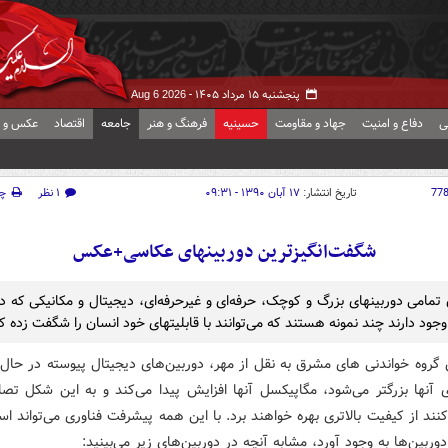
پنجشنبه ۱۵ مرداد ۱۴۰۵ -
Aug 6 2026
ی
دفاع و امنیت
جهاد و مقاومت
حسینیه
فرهنگ و هنر
جامعه
اقتصاد
عکس و ف
77
تاریخ انتشار:
۱۷ آبان ۱۳۹۰ - ۰۹:۳۱
۱ نظر
چ
شگفت‌انگیزترین دوربینهای عکاسی+عکس
 تمامی دوربینهای بزرگ و کوچک، حرفه‌ای و غیرحرفه‌ای، دیجیتال و مکانیکی که در
ود دارند چند نمونه هستند که می‌توانند با قابلیتهای خود انسان را شگفت زده کن
 گروه خواندنی های مشرق به نقل از مهر، دوربین‌های دیجیتال پیوسته در حال ت
آنها بزرگتر می‌شود، مگاپیکسل آنها افزایش پیدا می‌کند و به این شکل تصا
کنند از کیفیت بالاتری بهره خواهند برد. با این همه پیشرفت فناوری می‌تواند اس
 دوربین‌ها به وجود آورد، مشابه آنچه در دوربین‌های زیر می‌بینید: