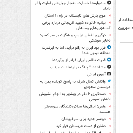
ماهواره‌ها خسارت انفجار جبل‌علی امارت را لو
دادند
موج بارش‌های تابستانه در راه ۱۱ استان
فاده از
بیانیه خانواده شهید لاریجانی درباره برخی
 دوربین
گمانه‌زنی‌های رسانه‌ای
درگیری لفظی ترامپ و هگزث بر سر کمبود
ذخایر موشکی
قرار بود ایران به زانو درآید، اما به ابرقدرت
منطقه تبدیل شد!
قدرت نظامی ایران فراتر از برآوردها
مشاهده ۴ پلنگ در ارتفاعات میناب
آهوی ایرانی
واکنش کمال شرف به پاسخ کوبنده یمن به
عربستان سعودی
دستگیری ۶ نفر در بهشهر به اتهام تشویش
اذهان عمومی
ونس: ایرانی‌ها مذاکره‌کنندگان سرسختی
هستند
دردسر جدید برای سرخپوشان
دشان از دست عربستان فرار کرد