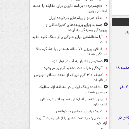
«جهنم‌دره»؛ برنامه تایوان برای مقابله با حمله
احتمالی چین
تنگه هرمز و پیام‌های بازدارنده ایران
همه ماجرای پرونده‌های کثیرالشاکی و
پیچیدگی رسیدگی به آن‌ها
آیا ماءالشعیر برای جلوگیری از سنگ کلیه مفید
است
قاتلان پیرزن ۷۰ ساله همدانی با ۵۰ گرم طلا
دستگیر شدند
دسترسی دشوار به آب در نوار غزه
قیمت طلا و سکه امروز یکشنبه ۱۸
آلودگی هوا باعث تشدید آرتروز می‌شود
کشف ۳۱۰ گرم تریاک از معده مسافر اتوبوس
در قاینات
مشاهده پلنگ ایرانی در منطقه آزاد سالوک
خراسان شمالی
یمن: انفجار انبارهای تسلیحاتی عربستان
ادامه دارد
تبریک رئیس مجلس به ذوالقدر
ه‌ای در
الکعبی: باید نفت کشور را از قیمومیت آمریکا
آزاد کرد