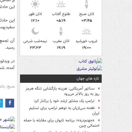
این حادث
اذان صبح
طلوع آفتاب
اذان ظهر
این حادث
۱۲:۱۰
۰۵:۱۹
۰۳:۴۵
سفیدپوست
آن تجمع 
غروب خورشید
اذان مغرب
نیمه‌شب شرعی
رسید.
۲۳:۲۳
۱۹:۱۹
۱۹:۰۰
در ویدئو
آمده، شما
تازه های جهان
منبع: باش
سناتور آمریکایی: هزینه بازگشایی تنگه هرمز
روز به روز بالاتر می‌رود
ترامپ یک مشاور ارشد خود را برکنار کرد
طعنه سی‌ان‌ان به توهم ترامپ برای تسلیم
ایران
«جهنم‌دره»؛ برنامه تایوان برای مقابله با حمله
احتمالی چین