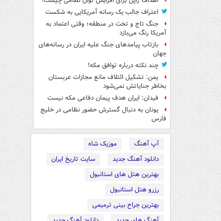
اهداف ژاپن برای افزایش توان نظامی چیست؟
اعتراف جالب یک رسانه آمریکایی به شکست
جنگ تاج و تخت در منطقه؛ وقتی اعتماد به
آمریکا رنگ می‌بازد
بازتاب پیامدهای جنگ علیه ایران در رسانه‌های
جهان
چند نکته درباره توافق مکه!
یمن: تشکیل ائتلاف مانع مجازات عربستان
بخاطر جنایاتش نمی‌شود
فیدان: ایران هدف پیمان دفاعی مکه نیست
یونان به دنبال گسترش حضور نظامی در خلیج
فارس
آپ آهنگ
موزیک شاه
دانلود آهنگ جدید
سایت تاریخ ایران
بهترین هتل های استانبول
رزرو هتل استانبول
بهترین جراح بینی ترمیمی
آهنگ های جدید
دانلود آهنگ جدید