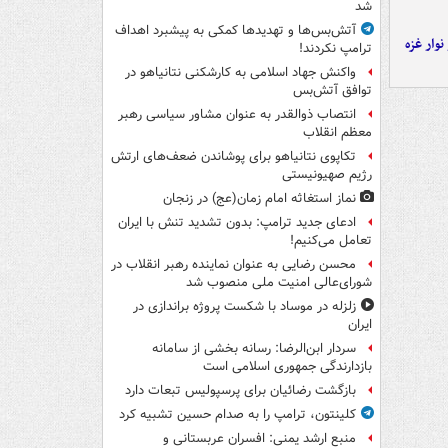
شد
آتش‌بس‌ها و تهدیدها کمکی به پیشبرد اهداف
وار غزه
ترامپ نکردند!
واکنش جهاد اسلامی به کارشکنی نتانیاهو در
توافق آتش‌بس
انتصاب ذوالقدر به عنوان مشاور سیاسی رهبر
معظم انقلاب
تکاپوی نتانیاهو برای پوشاندن ضعف‌های ارتش
رژیم صهیونیستی
نماز استغاثه امام زمان(عج) در زنجان
ادعای جدید ترامپ: بدون تشدید تنش با ایران
تعامل می‌کنیم!
محسن رضایی به عنوان نماینده رهبر انقلاب در
شورای‌عالی امنیت ملی منصوب شد
زلزله در موساد با شکست پروژه براندازی در
ایران
سردار ابن‌الرضا: رسانه بخشی از سامانه
بازدارندگی جمهوری اسلامی است
بازگشت رضائیان برای پرسپولیس تبعات دارد
کلینتون، ترامپ را به صدام حسین تشبیه کرد
منبع ارشد یمنی: افسران عربستانی و