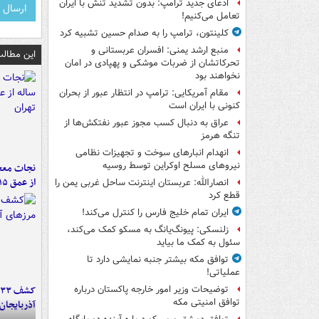
ادعای جدید ترامپ: بدون تشدید تنش با ایران
تعامل می‌کنیم!
کلینتون، ترامپ را به صدام حسین تشبیه کرد
منبع ارشد یمنی: افسران عربستانی و
این مطالب
تحرکاتشان از ضربات موشکی و پهپادی در امان
نخواهند بود
مقام آمریکایی: ترامپ در انتظار عبور از بحران
کنونی با ایران است
عراق به دنبال کسب مجوز عبور نفتکش‌ها از
تنگه هرمز
انهدام انبارهای سوخت و تجهیزات نظامی
نیروهای مسلح اوکراین توسط روسیه
از عمق ۱۵ متری چاه در تهران
انصارالله: عربستان اینترنت ساحل غربی یمن را
قطع کرد
ایران تمام خلیج فارس را کنترل می‌کند!
زلنسکی: پیونگ‌یانگ به مسکو کمک می‌کند،
سئول به کمک ما بیاید
توافق مکه بیشتر جنبه نمایشی دارد تا
عملیاتی!
توضیحات وزیر امور خارجه پاکستان درباره
توافق امنیتی مکه
آذربایجان