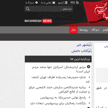
RSS
آرشیو
تماس با ما
دربارهٔ ما
MASHREGH
NEWS
یلم
دیدگاه
پیوندها
بازار
اپ
پربازدیدترین ها
مزدور اینترنشنال: اسرائیل تنها متحد مردم
ایران است!
جنازه حمیدرضا رجب‌زاده اطراف تهران کشف
شد
در شهر
بیانیه شدیداللحن سازمان حشد الشعبی عراق
و حمایت از فالح الفیاض
پاسخ نهایی حسین‌نژاد به پرسپولیس
بازگشت رضائیان برای پرسپولیس تبعات دارد
مشخص نیست که آیا