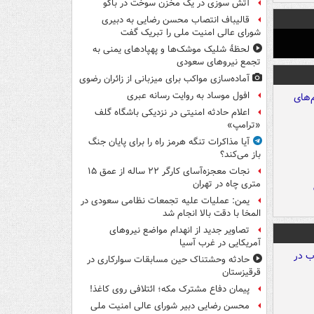
آتش سوزی در یک مخزن سوخت در باکو
قالیباف انتصاب محسن رضایی به دبیری
شورای عالی امنیت ملی را تبریک گفت
لحظۀ شلیک موشک‌ها و پهپادهای یمنی به
تجمع نیروهای سعودی
آماده‌سازی مواکب برای میزبانی از زائران رضوی
افول موساد به روایت رسانه عبری
اعلام حادثه امنیتی در نزدیکی باشگاه گلف
«ترامپ»
آیا مذاکرات تنگه هرمز راه را برای پایان جنگ
باز می‌کند؟
نجات معجزه‌آسای کارگر ۲۲ ساله از عمق ۱۵
متری چاه در تهران
یمن: عملیات علیه تجمعات نظامی سعودی در
المخا با دقت بالا انجام شد
تصاویر جدید از انهدام مواضع نیروهای
آمریکایی در غرب آسیا
حادثه وحشتناک حین مسابقات سوارکاری در
قرقیزستان
پیمان دفاع مشترک مکه؛ ائتلافی روی کاغذ!
محسن رضایی دبیر شورای عالی امنیت ملی