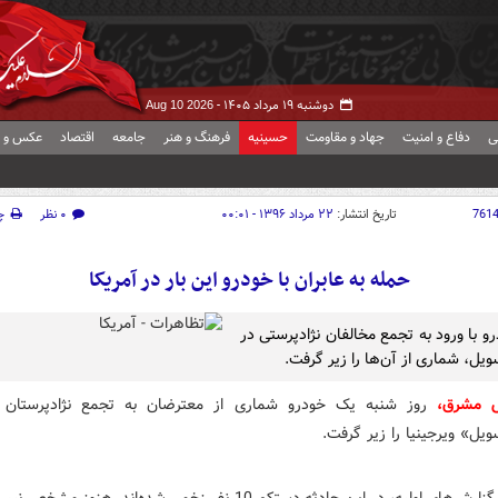
دوشنبه ۱۹ مرداد ۱۴۰۵ -
Aug 10 2026
ی
دفاع و امنیت
جهاد و مقاومت
حسینیه
فرهنگ و هنر
جامعه
اقتصاد
عکس و ف
761
تاریخ انتشار:
۲۲ مرداد ۱۳۹۶ - ۰۰:۰۱
۰ نظر
چ
حمله به عابران با خودرو این بار در آمریکا
و با ورود به تجمع مخالفان نژادپرستی در
ویل، شماری از آن‌ها را زیر گرفت.
ش مشرق،
روز شنبه یک خودرو شماری از معترضان به تجمع نژادپرستان 
یل» ویرجینیا را زیر گرفت.
بر اساس گزارش‌های اولیه، در این حادثه دستکم 10 نفر زخمی شده‌اند. هنوز 