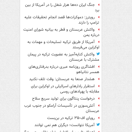
جنگ ایران ده‌ها هزار شغل را در آمریکا از بین
برد
رویترز: دموکرات‌ها قصد انجام تحقیقات علیه
ترامپ را دارند
واکنش عربستان و قطر به بیانیه شورای امنیت
درباره یمن
آمریکا از طریق ترکیه تسلیحات و مهمات به
اوکراین می‌فرستد
واکنش کنایه‌آمیز به عضویت ترکیه در پیمان
مشترک با عربستان
افشاگری روزنامه عبری درباره بدرفتاری‌های
همسر نتانیاهو
هشدار صنعا به عربستان: وقت تلف نکنید
استقرار رادارهای اسرائیلی در اوکراین برای
مقابله با پهپادهای روسی
درخواست پنتاگون برای تولید سریع سلاح
آتش‌سوزی در تأسیسات آرامکو در جنوب غرب
عربستان
رویای اف-۳۵ ترکیه در بن‌بست
آمریکا نتوانست؛ دیگران هم نمی توانند