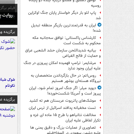
توافق دمشق و مسکو درباره آینده دو پایگاه
روسیه
فیلم برگزی
پاپ لئو بار دیگر خواستار پایان جنگ اوکراین
روایت پ
شد
ایران به قدرتمندترین بازیگرِ منطقه تبدیل
شده!
برگزیده و
کارشناس پاکستانی: توافق سه‌جانبه مکه
محکوم به شکست است
بیانیه شدیداللحن سازمان حشد الشعبی عراق
و حمایت از فالح الفیاض
مرشایمر: ترامپ فهمیده امکان پیروزی در جنگ
علیه ایران وجود ندارد
روس‌اتم: در حال بازگرداندن متخصصان به
شوک شبانه 
نیروگاه هسته‌ای بوشهر هستیم
نکونام
دیوید میلر: اگر جنگ امروز تمام شود، ایران
پیروز است و آمریکا شکست‌خورده!
برگزیده 
موشک‌های پاتریوت عربستان هم ته‌ کشید
تست مخفیانه پدافند اسرائیل از ترس ایران
مخالفت نتانیاهو با طرح ۱۵ ماده ای غزه و
تکرار لفاظی علیه ایران
تصاویری از عملیات بزرگ و دقیق یمنی ها
علیه دشمن سعودی در المخا+فیلم