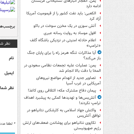
یمن: انفجار انبارهای تسلیحاتی عربستان
ادامه دارد
الکعبی: باید نفت کشور را از قیمومیت آمریکا
آزاد کرد
آتش سوزی در یک مخزن سوخت در باکو
برچسب‌ها
افول موساد به روایت رسانه عبری
اعلام حادثه امنیتی در نزدیکی باشگاه گلف
نظر شم
«ترامپ»
آیا مذاکرات تنگه هرمز راه را برای پایان جنگ
نام
باز می‌کند؟
یمن: عملیات علیه تجمعات نظامی سعودی در
المخا با دقت بالا انجام شد
ایمیل
تصاویر جدید از انهدام مواضع نیروهای
آمریکایی در غرب آسیا
نظر شما 
پیمان دفاع مشترک مکه؛ ائتلافی روی کاغذ!
آتش‌بس‌ها و تهدیدها کمکی به پیشبرد اهداف
ترامپ نکردند!
واکنش جهاد اسلامی به کارشکنی نتانیاهو در
توافق آتش‌بس
تکاپوی نتانیاهو برای پوشاندن ضعف‌های ارتش
*
لطفا عدد م
رژیم صهیونیستی