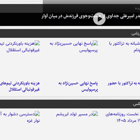
ده
در امیرعلی جداوی از جست‌وجوی فرزندش در میان آوار
رزشی
به تراکتور با حضور
پاسخ نهایی حسین‌نژاد به
هزینه باورنکردنی تیم‌های
پرسپولیس
غیرفوتبالی استقلال
عکس