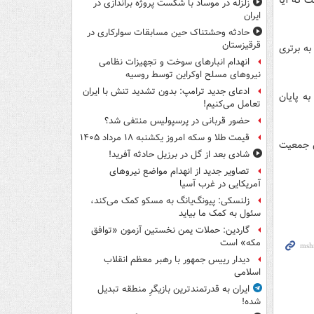
زلزله در موساد با شکست پروژه براندازی در
ایران
حادثه وحشتناک حین مسابقات سوارکاری در
قرقیزستان
ه برتری
انهدام انبارهای سوخت و تجهیزات نظامی
نیروهای مسلح اوکراین توسط روسیه
ادعای جدید ترامپ: بدون تشدید تنش با ایران
ه پایان
تعامل می‌کنیم!
حضور قربانی در پرسپولیس منتفی شد؟
قیمت طلا و سکه امروز یکشنبه ۱۸ مرداد ۱۴۰۵
ن جمعیت
شادی بعد از گل در برزیل حادثه آفرید!
تصاویر جدید از انهدام مواضع نیروهای
آمریکایی در غرب آسیا
زلنسکی: پیونگ‌یانگ به مسکو کمک می‌کند،
سئول به کمک ما بیاید
گاردین: حملات یمن نخستین آزمون «توافق
مکه» است
دیدار رییس جمهور با رهبر معظم انقلاب
اسلامی
ایران به قدرتمندترین بازیگرِ منطقه تبدیل
شده!