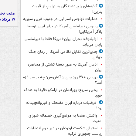
گلایه‌های رای دهندگان به ترامپ از قیمت
بنزین!
صفحه نخست
۱۹ مرداد ۱۴۰۵
عملیات تهاجمی اسرائیل در جنوب غربی سوریه
رسوایی دیپلماسی آمریکا در برابر ایران توسط
بلاگر آمریکایی!
اولیانوف: بحران ایران-آمریکا فقط با دیپلماسی
پایان می‌یابد
جدی‌ترین تقابل نظامی آمریکا از زمان جنگ
جهانی
اذعان آمریکا به عبور ده‌ها کشتی از محاصره
ایران
بررسی ۳۰۰ روز پس از آتش‌بس: چه بر سر غزه
آمد؟
یحیی سریع: پهپادمان در آرامکو دقیقا به هدف
خورد
فرضیات درباره ایران مضحک و غیرواقع‌بینانه
بود!
واکنش صنعا به موضع‌گیری خصمانه شورای
امنیت
احتمال شکست اردوغان در دور دوم انتخابات
ریاست جمهوری ترکیه