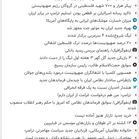
پیکر هزار و ۷۰۰ شهید فلسطینی در گروگان رژیم صهیونیستی
تاکید رسانه اسرائیلی بر قطعی بودن تسلیم ترامپ در برابر ایران
میزان خسارت موشک‌های ایرانی به پایگاه‌های آمریکا
پهپاد جدید ایران به موتور جت مجهز شد
لیگ شروع‌نشده ۴ سرمربی برکنار شدند
۲۰ درصد صهیونیست‌ها درصدد ترک فلسطین اشغالی
اینفوگرافیک/ راهنمای بررسی رسید بانکی
۳ بازیکن جدید گل گهر ۳ هفته اول لیگ را از دست دادند
سوابق حجت‌الاسلام طائب، رئیس سازمان بسیج
همسویی کلمبیا با اشغالگران صهیونیست درمورد بلندی‌های جولان
بازطراحی ساختار نظامی ایران با چیدمان فرماندهان جدید
هشدار احدیان نسبت به یک فرقه انحرافی
ترامپ: من هم درخواست غرامت از ایران دارم!
اینفوگرافی/ سوابق فرماندهان نظامی که امروز با حکم رهبر انقلاب منصوب
شدند
خرید جدید تارتار هنوز آماده نیست
۱۳ کشته بر اثر طوفان و باران‌های موسمی در فیلیپین
خانواده نظامیان آمریکایی، قربانیان جدید سیاست مهاجرتی ترامپ
مهاجرانی: دیدار رئیس‌جمهور با رهبری نشانه یکدلی و وحدت است