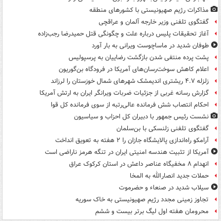
مذاکرات رژیم صهیونیستی با کشورهای منطقه
گفتگوی تلفنی وزیر خارجه آلمان و عراقچی
آغاز تحقیقات پلیس درباره علت و چگونگی قتل حمیدرضا رجب‌زاده
طوفان شدید در ماساچوست ویرانی به بار آورد
پشت پرده منتفی شدن بازگشت رضاییان به پرسپولیس
اعلام کاهش سوخت‌رسان‌های آمریکا در فرودگاه بن‌گوریون
زلزله ۴.۷ ریشتری اندیمشک شهرهای شمال خوزستان را لرزاند
گزارش رسانه غربی از جزئیات ضربات ویرانگر ایران به ارتش آمریکا
احکام انتصاب شش فرمانده عالی‌رتبه از سوی فرمانده کل قوا
نشست رئیس جمهور با دبیران کل احزاب و سیاسیون
گفتگوی تلفنی زلنسکی با بن‌سلمان
آرامکو راه‌اندازی پالایشگاه جازان را ۲ هفته به تعویق انداخت
آمریکا از تثبیت هندسه امنیتی ایران در تنگه هرمز ناراضی است
انهدام ۸ مخفیگاه عناصر داعش در استان کرکوک عراق
حملات جدید انصارالله به المخا
سیلاب شدید در صنعاء و حضرموت
تجاوز زمینی مجدد رژیم صهیونیستی به خاک سوریه
محرومان هفته اول لیگ برتر بیست و ششم