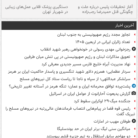
آغاز تحقیقات پلیس درباره علت و
دستگیری پزشک قلابی عمل‌های زیبایی
هش
چگونگی قتل حمیدرضا رجب‌زاده
در شهریار تهران
ها
آخرین اخبار
تجاوز مجدد رژیم صهیونیستی به جنوب لبنان
تعداد زائران ایرانی در اربعین ۱۴۰۵
رجزخوانی مهدی رسولی در خونخواهی رهبر شهید انقلاب
تعویق مذاکرات لبنان و رژیم صهیونیستی در پی تنش میان طرفین
نهاد مدیریت آبراه خلیج فارس مسیر جدیدی معرفی کرد
سردار عظمایی؛ همرزم دلاور شهید تنگسیری و پاسدار حاکمیت ایران بر هرمز
سرلشکر عبداللهی؛ از سپاه و ناجا تا ریاست ستاد کل نیروهای مسلح
پشت‌پرده توافق محرمانه ایران و عمان؛ تنگه هرمز در آستانه تغییر تاریخی؟
گزارش یدیعوت آحارانوت از عوامل ایران در اسرائیل
جنگنده میگ-۲۹ اوکراین سقوط کرد
رئیس قوه قضا در پیام‌هایی انتصاب‌ فرماندهان عالی‌رتبه در نیروهای مسلح را
تبریک گفت
طوفان مهیب در امارات
میانگین سنی لیگ برتر ایران در حد بوندسلیگا
دو مهاجم سابق استقلال به تیم جزیره قشم پیوستند