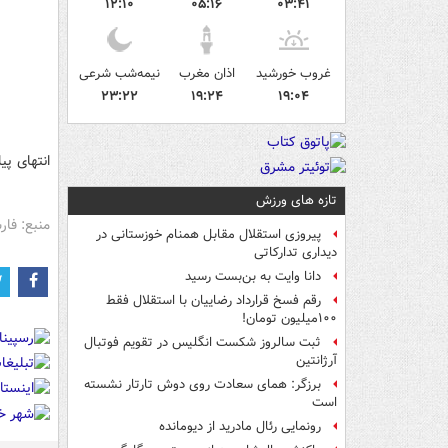
۱۲:۱۰
۰۵:۱۶
۰۳:۴۱
غروب خورشید
اذان مغرب
نیمه‌شب شرعی
۲۳:۲۲
۱۹:۲۴
۱۹:۰۴
انتهای پ
تازه های ورزش
منبع: فا
پیروزی استقلال مقابل همنام خوزستانی در
دیداری تدارکاتی
دانا وایت به بن‌بست رسید
رقم فسخ قرارداد رضاییان با استقلال فقط
۱۰۰میلیون تومان!
ثبت سالروز شکست انگلیس در تقویم فوتبال
آرژانتین
برزگر: همای سعادت روی دوش تارتار نشسته
است
رونمایی رئال مادرید از دیومانده