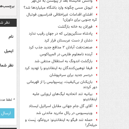
واکنش عالیشاه بعد از پیوستن به گل‌گهر
برچسب‌ها
لیونل مسی چگونه وارد باشگاه میلیاردها شد؟
افشای اقدامات غیراخلاقی فدراسیون فوتبال
کره جنوبی برای داوران!
نظر شم
فورلان به خانه بازگشت
پادشاه سنگین‌وزنی که در جهان رقیب ندارد
نام
دشان از دست عربستان فرار کرد
صنعت‌نفت آبادان ۲ مدافع جدید جذب کرد
ایمیل
آینده نامعلوم طارمی در المپیاکوس
بازگشت اندونگ به استقلال منتفی شد
نظر شما 
فیفا توهین‌کنندگان به اینفانتینو را تهدید کرد
دردسر جدید برای سرخپوشان
بازیکنان بی‌کیفیت، پرسپولیس را از قهرمانی
دور کردند
بیانیه تند اتحادیه لیگ‌های اروپایی علیه
اینفانتینو
*
لطفا عدد م
آقای گل جام جهانی مقابل اسرائیل ایستاد
وینیسیوس در رئال مادرید ماندنی شد
حمله تند فیگو به اینفانتینو: دروغگو، پَست‌ و
حیله‌گر!