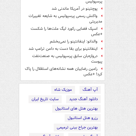
پرسپولیس
پوچتینو در آمریکا ماندنی شد
واکنش رسمی پرسپولیس به شایعه تغییرات
مدیریتی
اسپک فضایی رکورد لیگ ملت‌ها را شکست
+عکس
والدانو: اینفانتینو را نمی‌بخشم
اینفانتینو برای بقا دست به دامن ترامپ شد
دروازه‌بان سابق پرسپولیس به صنعت‌نفت
پیوست
رامین رضاییان همه نشانه‌های استقلال را پاک
کرد! +عکس
آپ آهنگ
موزیک شاه
دانلود آهنگ جدید
سایت تاریخ ایران
بهترین هتل های استانبول
رزرو هتل استانبول
بهترین جراح بینی ترمیمی