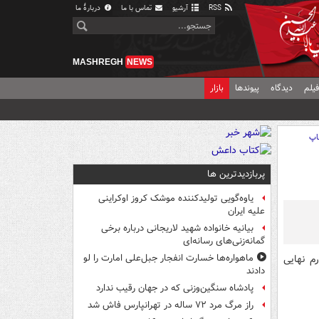
RSS
آرشیو
تماس با ما
دربارهٔ ما
MASHREGH
NEWS
یلم
دیدگاه
پیوندها
بازار
اپ
پربازدیدترین ها
یاوه‌گویی تولیدکننده موشک کروز اوکراینی
علیه ایران
بیانیه خانواده شهید لاریجانی درباره برخی
گمانه‌زنی‌های رسانه‌ای
م نهایی
ماهواره‌ها خسارت انفجار جبل‌علی امارت را لو
دادند
پادشاه سنگین‌وزنی که در جهان رقیب ندارد
راز مرگ مرد ۷۲ ساله در تهرانپارس فاش شد