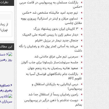
نظرات
بازگشت مسلمان به پرسپولیس در قامت مربی
+عکس
تیم جدید امید عالیشاه مشخص شد +عکس
تساوی میلان و اینتر در استرالیا/ پیروزی یووه
مقابل چلسی
از زما
۳ کاپیتان ایران بدون پیشنهاد بزرگ
تهران!
دیدار سفیر ژاپن با رییس کمیته ملی المپیک
جنجال جدید نیمار در برزیل +فیلم
این مطالب
می‌شد به آسانی کمتر پول داد و رضاییان را نگه
داشت
سرمربی تیم ملی عراق ماندنی شد
جلسه سرنوشت‌ساز بارسلونا برای جذب آلوارز
صعود هانیه رستمیان به رده پنجم جهان
بازگشت جام باشگاههای فوتسال آسیا به
تقویم AFC
درس ایتالیایی‌ به بازیکنان استقلال و
پرسپولیس!
رهبری رهب
رامین رضاییان رسماً از استقلال جدا شد
دوست نداشتم با ذهن درگیر در پرسپولیس
بمانم