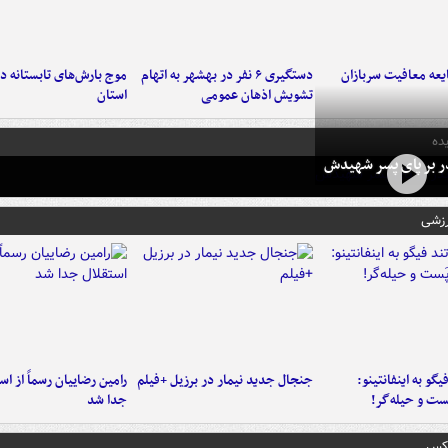
عه معافیت سربازان
دستگیری ۶ نفر در بهشهر به اتهام
تشویش اذهان عمومی
استان
ده
در بر پای پسر شهیدش
رزشی
یگو به اینفانتینو:
جنجال جدید نیمار در برزیل +فیلم
رامین رضاییان رسماً از اس
ست‌ و حیله‌گر!
جدا شد
عکس