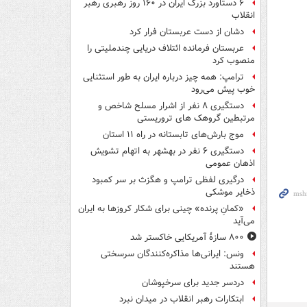
۶ دستاورد بزرگ ایران در ۱۶۰ روز رهبری رهبر
انقلاب
دشان از دست عربستان فرار کرد
عربستان فرمانده ائتلاف دریایی چندملیتی را
منصوب کرد
ترامپ: همه چیز درباره ایران به طور استثنایی
خوب پیش می‌رود
دستگیری ۸ نفر از اشرار مسلح شاخص و
مرتبطین گروهک های تروریستی
موج بارش‌های تابستانه در راه ۱۱ استان
دستگیری ۶ نفر در بهشهر به اتهام تشویش
اذهان عمومی
درگیری لفظی ترامپ و هگزث بر سر کمبود
ذخایر موشکی
«کمانِ پرنده» چینی برای شکار کروزها به ایران
می‌آید
۸۰۰ سازۀ آمریکایی خاکستر شد
ونس: ایرانی‌ها مذاکره‌کنندگان سرسختی
هستند
دردسر جدید برای سرخپوشان
ابتکارات رهبر انقلاب در میدان نبرد