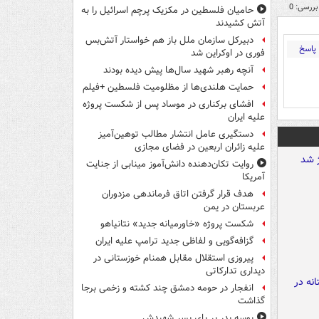
بررسی: 0
حامیان فلسطین در مکزیک پرچم اسرائیل را به
آتش کشیدند
دبیرکل سازمان ملل باز هم خواستار آتش‌بس
پاسخ
فوری در اوکراین شد
آنچه رهبر شهید سال‌ها پیش دیده بودند
حمایت هلندی‌ها از مظلومیت فلسطین +فیلم
افشای برکناری در موساد پس از شکست پروژه
علیه ایران
دستگیری عامل انتشار مطالب توهین‌آمیز
علیه زائران اربعین در فضای مجازی
روایت تکان‌دهنده دانش‌آموز مینابی از جنایت
آمریکا
هدف قرار گرفتن اتاق‌ فرماندهی مزدوران
عربستان در یمن
شکست پروژه «خاورمیانه جدید» نتانیاهو
گزافه‌گویی و لفاظی جدید ترامپ علیه ایران
پیروزی استقلال مقابل همنام خوزستانی در
دیداری تدارکاتی
انفجار در حومه دمشق چند کشته و زخمی برجا
گذاشت
بوسه‌ پدر بر پای پسر شهیدش