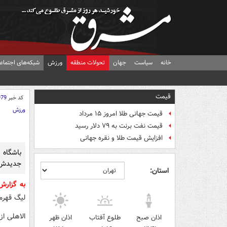
خانه
سیاست
جهان
تحولات منطقه
ورزش
شبکه‌های اجتماع
قیمت
کد خبر
979
ورزش
قیمت جهانی طلا امروز ۱۵ مرداد
قیمت نفت برنت به ۷۹ دلار رسید
افزایش قیمت طلا و نقره جهانی
باشگاه 
جدیدش ر
استان:
به گزار
لیگ قهرم
الاهلی از 3 لباس خود با رنگ‌های سبز، سفید و فسفری در این مراسم رونمای
اذان صبح
طلوع آفتاب
اذان ظهر