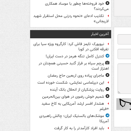
خود فروخته‌ها چطور با موساد همکاری
می‌کردند؟
تکذیب ادعای «نحوه ردزنی محل استقرار شهید
لاریجانی»
آخرین اخبار
نیویورک تایمز فاش کرد: کارگروه ویژه سیا برای
تفرقه افکنی در کوبا
کنترل کامل تنگه هرمز در دست ایران!
پرچم سیاه بر فراز گنبد حسینی همچنان در
اهتزاز است
ماجرای پیاده روی اربعین حاج رمضان
این دیپلماسی نمایشی، شکست خورده است
روایت پزشکیان از انحلال بانک آینده
شمیم خوش رضوی در هوای بین‌الحرمین
هشدار افسر ارشد آمریکایی به کاخ سفید
+فیلم
موشک‌های بالستیک ایران؛ چالش راهبردی
آمریکا
باید افراد کارآمدتر را به کار گرفت