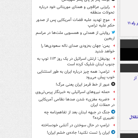
رایزنی عراقچی و همتای موریتانی خود درباره
تحولات منطقه
موج تهدید علیه قضات آمریکایی پس از صدور
موج بارش‌های تابستانه در راه ۱۱
حکم علیه ترامپ
روایتی از همدلی و همسویی ملت‌ها در مراسم
اربعین
یمن: جهان به‌زودی صدای ناله سعودی‌ها را
خواهد شنید
یونیفل: ارتش اسرائیل در یک روز ۱۱۳ توپ به
جنوب لبنان شلیک کرده است
ترامپ: همه چیز درباره ایران به طور استثنایی
خوب پیش می‌رود
عبور از خط قرمز ایران یعنی مرگ!
حمله نیروهای اسرائیلی به خبرنگار پرس‌تی‌وی
«ضربه مغزی» شدن صدها نظامی آمریکایی
در حملات ایران
جنگ در جبهه لبنان بعد از تفاهم‌نامه چه
تقلال
تغییری کرده؟
ترامپ در حال سوختن در آتشی خودساخته
ایران را تست نکنید! جاده‌ی خشم ایران!