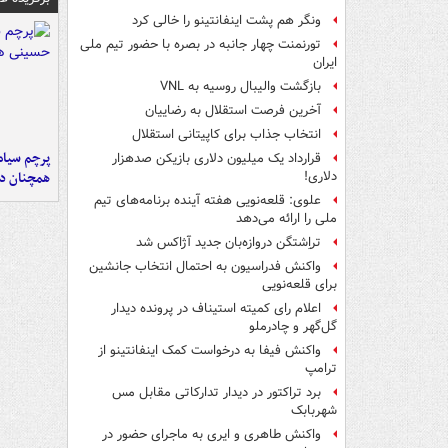
ونگر هم پشت اینفانتینو را خالی کرد
تورنمنت چهار جانبه در بصره با حضور تیم ملی
ایران
بازگشت والیبال روسیه به VNL
آخرین فرصت استقلال به رضاییان
انتخاب جذاب برای کاپیتانی استقلال
پرچم سیاه
قرارداد یک میلیون دلاری بازیکن صدهزار
همچنان در
دلاری!
علوی: قلعه‌نویی هفته آینده برنامه‌های تیم
ملی را ارائه می‌دهد
تراِشتگن دروازه‌بان جدید آژاکس شد
واکنش فدراسیون به احتمال انتخاب جانشین
برای قلعه‌نویی
اعلام رای کمیته استیناف در پرونده دیدار
گل‌گهر و چادرملو
واکنش فیفا به درخواست کمک اینفانتینو از
ترامپ
برد تراکتور در دیدار تدارکاتی مقابل مس
شهربابک
واکنش طاهری و ایری به ماجرای حضور در