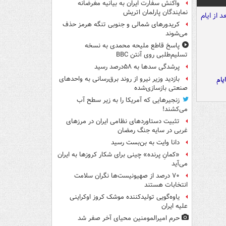
واکنش سفارت ایران به بیانیه مغرضانه
نمایندگان پارلمان اتریش
کریدورهای شمالی و جنوبی تنگه هرمز حذف
می‌شوند
پاسخ قاطع ملیحه محمدی به نسخه
تسلیم‌طلبی روی آنتن BBC
پرشدگی سدها به ۵۸درصد رسید
یام
بازدید وزیر نیرو از روند برق‌رسانی به واحدهای
صنعتی بازسازی‌شده
زنجیرهایی که آمریکا را به زیر سطح آب
می‌کشند!
تثبیت دستاوردهای نظامی ایران در مرزهای
غربی در سایه جنگ رمضان
دانا وایت به بن‌بست رسید
«کمانِ پرنده» چینی برای شکار کروزها به ایران
می‌آید
۷۰ درصد از صهیونیست‌ها نگران سلامت
انتخابات هستند
یاوه‌گویی تولیدکننده موشک کروز اوکراینی
علیه ایران
حرم امیرالمومنین محیای آخر صفر شد