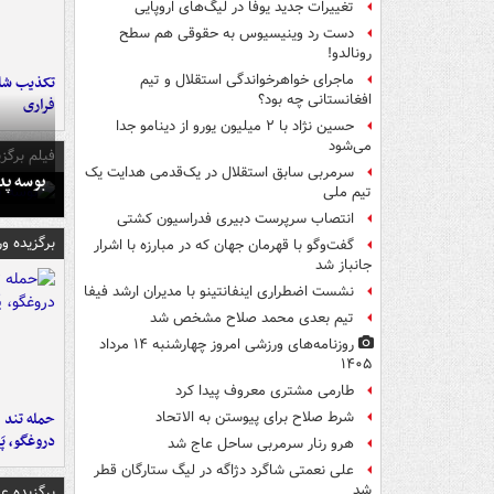
تغییرات جدید یوفا در لیگ‌های اروپایی
دست رد وینیسیوس به حقوقی هم سطح
رونالدو!
ماجرای خواهرخواندگی استقلال و تیم
تکذیب شای
افغانستانی چه بود؟
فراری
حسین نژاد با ۲ میلیون یورو از دینامو جدا
می‌شود
فیلم برگزی
سرمربی سابق استقلال در یک‌قدمی هدایت یک
بوسه‌ پ
تیم ملی
انتصاب سرپرست دبیری فدراسیون کشتی
برگزیده و
گفت‌وگو با قهرمان جهان که در مبارزه با اشرار
جانباز شد
نشست اضطراری اینفانتینو با مدیران ارشد فیفا
تیم بعدی محمد صلاح مشخص شد
روزنامه‌های ورزشی امروز چهارشنبه ۱۴ مرداد
۱۴۰۵
طارمی مشتری معروف پیدا کرد
حمله تند ف
شرط صلاح برای پیوستن به الاتحاد
دروغگو، پَ
هرو رنار سرمربی ساحل عاج شد
علی نعمتی شاگرد دژاگه در لیگ ستارگان قطر
شد
برگزیده 