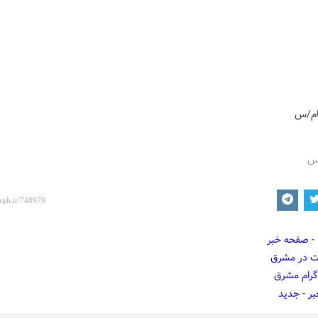
یام/س
رس