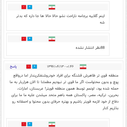
4
24
اینم گلابیه برجامه ناراحت نشو حالا حالا ها جا داره که بدتر
شه
0
0
88نظر انتشار نشده
پاسخ
۰۱:۴۶ - ۱۳۹۶/۰۴/۱۳
79
172
منطقه قوی تر ظاهرش قشنگه برای افراد خودروشنفکرپندار اما درواقع
پوچ و بدون محتواست اگر ما قوی تر نبودیم مطمئنا تا الان هزاربار به ما
حمله شده بود، اونمم توسط همون منطقه قویتر! عربستان، امارات،
بحرین، ترکیه، مصر، پاکستان همه باهم متحد میشدن علیه ما ما برای
دفاع از خود لازمه قویتر باشیم و بهتره حرفای بدون محتوا و احمقانه رو
بذاریم کنار
67
31