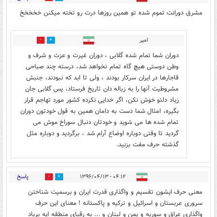
مشرق دورانت تموم شده تو همین روزها درت رو تخته میکنن خخخخخ
امیر
3
14
دوران شما تمام شده گلابی ، دوران غیرت و عزت و شرف و
وطن دوستی هیچ گاه تمام نخواهد شد، درسته چند صباحی
قاجارها در ایران سرکار بودند ، ولی تا ابد که نبودند، جنبش
مشروطیت آنها را به زباله دان تاریخ فرستاد، پس گلابی جان
زیاد دلتو خوش نکن، اگر خدایی نکرده کشور مورد تهاجم قرار
بگیره، امثال شما دست به دامان همین به قول خودتون دوران
تمام شده ها می شوید و خودتان دنبال سوراخ موش می
گردید تا وقتی دوباره اوضاع آرام شد ، برگردید و دوباره مثل
گذشته حرف مفت بزنید.
پاسخ
۰۴:۱۲ - ۱۳۹۶/۰۴/۱۳
4
49
معنی حرف ایشون تقسیم و واگذاری قدرت ایران و برسمیت شناختن
سروری عربستان و اسرائیل و ترکیه و پاکستانه ! معنای این حرف
واگذاری عراق و سوریه و یمن و لبنان و ... به رقبای منطقه ایه برباد