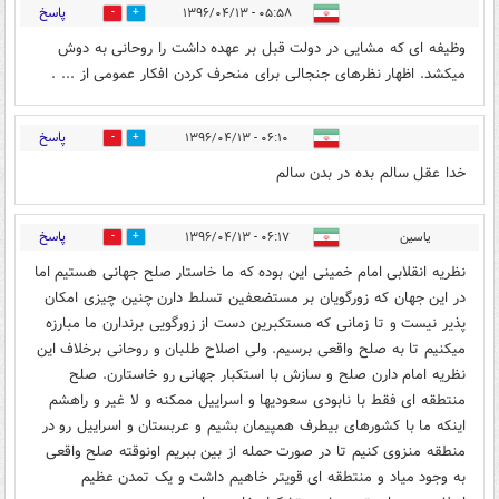
پاسخ
۰۵:۵۸ - ۱۳۹۶/۰۴/۱۳
6
20
وظیفه ای که مشایی در دولت قبل بر عهده داشت را روحانی به دوش
میکشد. اظهار نظرهای جنجالی برای منحرف کردن افکار عمومی از ... .
پاسخ
۰۶:۱۰ - ۱۳۹۶/۰۴/۱۳
14
24
خدا عقل سالم بده در بدن سالم
پاسخ
یاسین
۰۶:۱۷ - ۱۳۹۶/۰۴/۱۳
5
15
نظریه انقلابی امام خمینی این بوده که ما خاستار صلح جهانی هستیم اما
در این جهان که زورگویان بر مستضعفین تسلط دارن چنین چیزی امکان
پذیر نیست و تا زمانی که مستکبرین دست از زورگویی برندارن ما مبارزه
میکنیم تا به صلح واقعی برسیم. ولی اصلاح طلبان و روحانی برخلاف این
نظریه امام دارن صلح و سازش با استکبار جهانی رو خاستارن. صلح
منتطقه ای فقط با نابودی سعودیها و اسراییل ممکنه و لا غیر و راهشم
اینکه ما با کشورهای بیطرف همپیمان بشیم و عربستان و اسراییل رو در
منطقه منزوی کنیم تا در صورت حمله از بین ببریم اونوقته صلح واقعی
به وجود میاد و منتطقه ای قویتر خاهیم داشت و یک تمدن عظیم