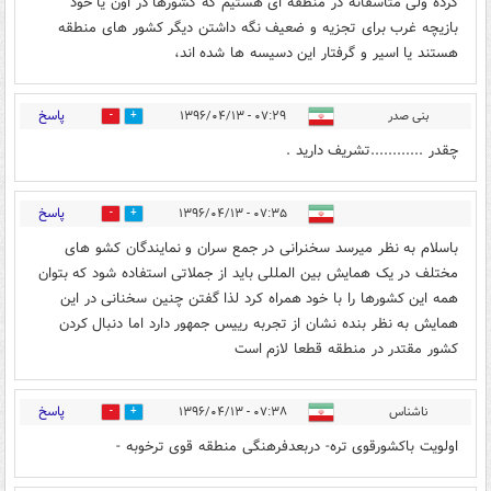
کرده ولی متاسفانه در منطقه ای هستیم که کشورها در اون یا خود
بازیچه غرب برای تجزیه و ضعیف نگه داشتن دیگر کشور های منطقه
هستند یا اسیر و گرفتار این دسیسه ها شده اند،
پاسخ
بنی صدر
۰۷:۲۹ - ۱۳۹۶/۰۴/۱۳
21
8
چقدر ............تشریف دارید .
پاسخ
۰۷:۳۵ - ۱۳۹۶/۰۴/۱۳
20
5
باسلام به نظر میرسد سخنرانی در جمع سران و نمایندگان کشو های
مختلف در یک همایش بین المللی باید از جملاتی استفاده شود که بتوان
همه این کشورها را با خود همراه کرد لذا گفتن چنین سخنانی در این
همایش به نظر بنده نشان از تجربه رییس جمهور دارد اما دنبال کردن
کشور مقتدر در منطقه قطعا لازم است
پاسخ
ناشناس
۰۷:۳۸ - ۱۳۹۶/۰۴/۱۳
1
19
اولویت باکشورقوی تره- دربعدفرهنگی منطقه قوی ترخوبه -