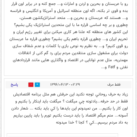
رو با عربستان و بحرین و اردن و امارات و... جمع کنه و در برابر اون قرار
بده و قوی تر بکنه، اگه اون منطقه اسرائیل و آمریکا و انگلیس و فرانسه
و... هستند که عربستان و بحرین و... متحد استراتژیکشون هستن،
چطوری و بر چه اساسی قراره ما با این متحدین استراتژیک یکی بشیم؟
این کشور های منطقه که علنا هر کاری میکنن برای تغییر رژیم ایران و
تحریم ایران و... چطوری قراره باهم یکی بشیم؟ چطوری قراره ما عربستان
رو قوی کنیم؟ و... به نظرم به نوعی بازی با کلمات و عدم شفاف سازی
دولت برای مشغول سازی منتقدین مردم برای رد گم کنی از اتفاقات
مهمتریه، مثل عدم توانایی در اقتصاد و واگذاری هایی مانند قراردادهای
نفتی و Fatf و...
پاسخ
فقط حرف
۰۲:۲۹ - ۱۳۹۶/۰۴/۱۳
7
53
زياد به حرف روحاني توجه نكنيد اين حرفش هم مثل برنامه اقتصاديش
فقط در حد حرفه...يادتونه چي ميگفت ؟ ميگفت بايد اينكار را بكنيم و
اون كار را بكنيم... من نميدونم اين بايدها را كي بايد بكنه ... شعار دادن
آسونه... منم ميگم اقتصاد را بايد درست بكنيم تورم را بايد پايين بياريم
به داد مردم برسيم...كي ؟ كجا ؟ خدا ميدونه