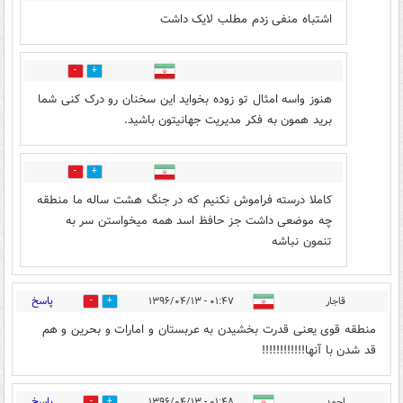
اشتباه منفی زدم مطلب لایک داشت
20
8
هنوز واسه امثال تو زوده بخواید این سخنان رو درک کنی شما
برید همون به فکر مدیریت جهانیتون باشید.
1
11
کاملا درسته فراموش نکنیم که در جنگ هشت ساله ما منطقه
چه موضعی داشت جز حافظ اسد همه میخواستن سر به
تنمون نباشه
پاسخ
قاجار
۰۱:۴۷ - ۱۳۹۶/۰۴/۱۳
25
125
منطقه قوی یعنی قدرت بخشیدن به عربستان و امارات و بحرین و هم
قد شدن با آنها!!!!!!!!!!!!
پاسخ
احمد
۰۱:۴۸ - ۱۳۹۶/۰۴/۱۳
86
114