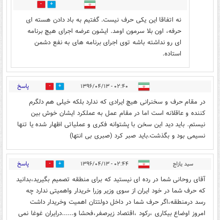
0
0
نه اتفاقا این یکی حرف نیست. گفتیم به باد دادن هسته ای
حرفه، اون بلا سرمون اومد. ایشون عرضه اجرای هیچ برنامه
ای رو نداشته باشه توی اجرای برنامه های به نفع دشمن
استاده.
پاسخ
۰۲:۴۰ - ۱۳۹۶/۰۴/۱۳
29
17
در مقام حرف و سخنرانی هیچ ایرادی که ندارد بلکه خیلی هم دلگرم
کننده و عاقلانه است اما در مقام عمل به عملکرد ایشان خوش بین
نیستم. باید دید این سخن با پشتوانه فکری و عملیاتی اظهار شده یا تنها
نسیمی بود و بگذشت.باید صبر کرد (صبری بی انتها)
پاسخ
سید یازاج
۰۲:۴۴ - ۱۳۹۶/۰۴/۱۳
4
34
آقای روحانی شما در رده ای نیستید که برای منطقه تصمیم بگیرید،بدانید
که حرف شما در خود ایران از سوی وزیر وزرا خریدار واهمیتی ندارد چه
رسد درمنطقه،اگر حرف شما در داخل دولتتان اهمیت وخریدار داشت
امروز اوضاع بیکاری ،رکود ،اقتصاد زیرصفر،فحشا و......درایران غوغا نمی