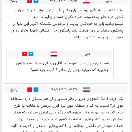
پاسخ
ایرانی
۰۷:۲۶ - ۱۳۹۶/۰۴/۱۳
20
25
متاسفانه من به اقای روحانی رای دادم ولی از این نوع مدیریت اجرایی
کشور در داخل ومخصوصا خارج نگران هستم ودارم نا امید
میشوم.امیدوارم به خودشان بیایند و فراموش نکنندکه اگردر این دنیا از
پاسگوی برهند در روز قیامت باید پاسگوی جان فشانی شهدا وخانواده ی
معزز انها واین ملت شریف باشید.
علی
3
34
شما توی چهار سال نفهمیدی آقای روحانی سبک مدیریتیش
چجوریه که دوباره بهش رای دادی؟ فازت چیه عمو؟
پاسخ
۰۷:۲۷ - ۱۳۹۶/۰۴/۱۳
15
8
یک حرف کاملا نامفهوم حتی از نظر دستور زبان هم مشکل داره...منطقه
قوی تر؟ نسبت به کدام منطقه قوی تر؟ ایران درعمل با مقابله با طرح
های تجزیه ای غرب، مثل خاورمیانه بزرگ و بی نظمی سازنده که هدف
اصلیش تجزیه کشورهای منطقه به کشور های کوچک و ضعیف بود
اعتقاد خودش در داشتن منطقه ای با کشورهای مستقل و قدرتمند ثابت