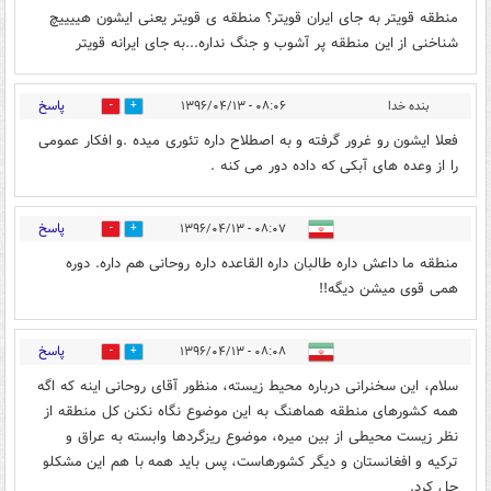
منطقه قویتر به جای ایران قویتر؟ منطقه ی قویتر یعنی ایشون هییییچ
شناخنی از این منطقه پر آشوب و جنگ نداره...به جای ایرانه قویتر
پاسخ
بنده خدا
۰۸:۰۶ - ۱۳۹۶/۰۴/۱۳
13
23
فعلا ایشون رو غرور گرفته و به اصطلاح داره تئوری میده .و افکار عمومی
را از وعده های آبکی که داده دور می کنه .
پاسخ
۰۸:۰۷ - ۱۳۹۶/۰۴/۱۳
4
17
منطقه ما داعش داره طالبان داره القاعده داره روحانی هم داره. دوره
همی قوی میشن دیگه!!
پاسخ
۰۸:۰۸ - ۱۳۹۶/۰۴/۱۳
16
3
سلام، این سخنرانی درباره محیط زیسته، منظور آقای روحانی اینه که اگه
همه کشورهای منطقه هماهنگ به این موضوع نگاه نکنن کل منطقه از
نظر زیست محیطی از بین میره، موضوع ریزگردها وابسته به عراق و
ترکیه و افغانستان و دیگر کشورهاست، پس باید همه با هم این مشکلو
حل کرد.