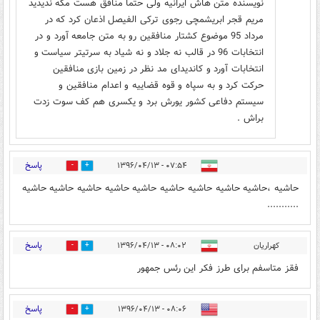
نویسنده متن هاش ایرانیه ولی حتما منافق هست مگه ندیدید
مریم قجر ابریشمچی رجوی ترکی الفیصل اذعان کرد که در
مرداد 95 موضوع کشتار منافقین رو به متن جامعه آورد و در
انتخابات 96 در قالب نه جلاد و نه شیاد به سرتیتر سیاست و
انتخابات آورد و کاندیدای مد نظر در زمین بازی منافقین
حرکت کرد و به سپاه و قوه قضاییه و اعدام منافقین و
سیستم دفاعی کشور یورش برد و یکسری هم کف سوت زدت
براش .
پاسخ
۰۷:۵۴ - ۱۳۹۶/۰۴/۱۳
4
14
حاشیه ،حاشیه حاشیه حاشیه حاشیه حاشیه حاشیه حاشیه حاشیه حاشیه
...........
پاسخ
کهراریان
۰۸:۰۲ - ۱۳۹۶/۰۴/۱۳
14
13
فقز متاسفم برای طرز فکر این رئس جمهور
پاسخ
۰۸:۰۶ - ۱۳۹۶/۰۴/۱۳
5
14