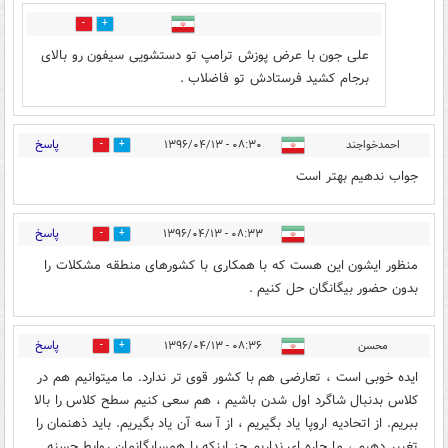
0
4
علی جون با عرض پوزش ترامپ تو دستشویی سیفون رو بالای
برجام کشید فرستادش تو فاضلاب .
پاسخ
احمدخواجند
۰۸:۳۰ - ۱۳۹۶/۰۴/۱۳
3
6
جواب ندهیم بهتر است
پاسخ
۰۸:۳۳ - ۱۳۹۶/۰۴/۱۳
13
3
منظور ایشون این هست که با همکاری با کشورهای منطقه مشکلات را
بدون حضور بیگانگان حل کنیم .
پاسخ
محسن
۰۸:۳۶ - ۱۳۹۶/۰۴/۱۳
19
4
ایده خوبی است ، تعارضی هم با کشور قوی تر ندارد. ما میتوانیم هم در
کلاس بدنبال شاگرد اول شدن باشیم ، هم سعی کنیم سطح کلاس را بالا
ببریم. از اتحادیه اروپا یاد بگیریم ، از آ سه آن یاد بگیریم. باید ذهنمان را
تغییر دهیم ، ما چاره ای نداریم جز اینکه با همسایگانمان روابط حسنه