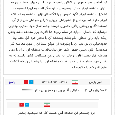
کرد.آقای رییس جمهور در لابلای راهبردهای سیاسی جهان مسئله ای به
عنوان منطقه قویتر معنی ومفهومی ندارد،مگر اتحادیه اروپا تصمیم به
تشکیل منطقه قویتر نگرفت؟پس چرا انگلستان ازاین منطقه به اصطلاح
قویتر خارج شد وبعضی از کشورهای اروپای شرقی خواهان خروج از آن
هستند؟آقای روحانی وقتی کشوری درسند چشم انداز خود مکتوب وعنوان
مینماید که تاسال.....باید در تمام زمینه ها قدرت برتر منطقه باشد یعنی
اینکه باید برای منطق الگو باشد ومنطقه آن را محور خود قرار دهد وتا
حدودخیلی زیادی دنیا ان را پذیرفته آن موقع شما آن را مورد معامله قار
میدهید؟.آقای رییس جمهور شما حق نداریدقدرت منطقه ای ایران را مورد
معامله قرار دهید.آقای روحانی به دنبال رفع مشکلات کشور باشید نه به
دنبال مورد معامله قرار دادن قدرت منطقه ای ایران،4سال و3ماه گذشت
هنوز اندر خم یک کوچه اید.
پاسخ
امین پارسی
۰۳:۲۷ - ۱۳۹۶/۰۴/۱۳
31
9
:) مشرق جان کل سخنرانی آقای رییس جمهور رو بذار !!!!!!!!!!!
3
26
برو جستجو کن صفحه اش هست کار که نمیکنید اینقدر