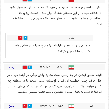
آتش به اختیاری همینجا به درد می خورد که مدام باید از وی سوال شود
تا اهداف خود را از این سخنان شفاف بیان کند . درست روزی که
توتالچای امضا می شود این سخنان خطر ناک بیان می شود مشکوک
است .
روشن
51
84
شما می دونید همین قرارداد ترکمن چای را تندروهایی مانند
شما به ما تحمیل کردند!
پاسخ
۰۱:۵۲ - ۱۳۹۶/۰۴/۱۳
51
57
البته منظور ایشان در چه زمانی است ،شاید وقتی دیگر، در آینده دور ، در
حال حاضر چنین خواسته ای غیر واقع‌بینانه است ،متحد ما در منطقه چه
کسی میتواند باشد ، مزدوران امریکا؟به جای التماس به کشورهایی حامی
امریکا عزتمندانه رفتار کنید ، مطمئن باشید عقب نشینی میکنند.
پاسخ
علی
۰۱:۵۲ - ۱۳۹۶/۰۴/۱۳
10
76