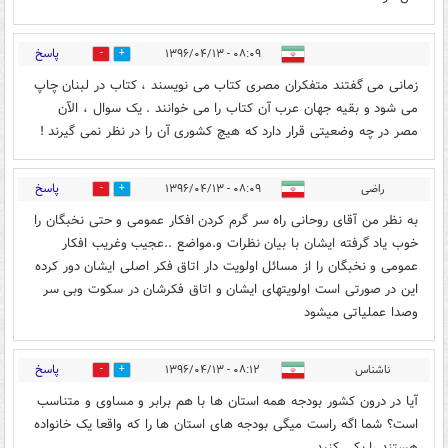
پاسخ
۰۸:۰۹ - ۱۳۹۶/۰۴/۱۳
1
7
زمانی می گفتند متفکران مصری کتاب می نویسند ، کتاب در لبنان چاپ
می شود و بقیه جهان عرب آن کتاب را می خوانند . یک سوال ، الآن
مصر در چه وضعیتی قرار دارد که هیچ کشوری آن را در نظر نمی گیرند !
پاسخ
راضی
۰۸:۰۹ - ۱۳۹۶/۰۴/۱۳
15
26
به نظر من آقای روحانی راه سر گرم کردن افکار عمومی و حتی نخبگان را
خوب یاد گرفته ایشان با بیان نظرات و.مواضع ..عجیب وغریب افکار
عمومی و نخبگان را از مسائل اولویت دار اتاق فکر اصلی ایشان دور کرده
این در صورتی است اولویتهای ایشان و اتاق فکرشان در سکوت وبی سر
وصدا عملیاتی میشود
پاسخ
ناشناس
۰۸:۱۲ - ۱۳۹۶/۰۴/۱۳
3
10
آیا در درون کشور بودجه همه استان ها با هم برابر و مساوی و متناسب
است؟ شما اگه راست میگی بودجه های استان ها را که واقعا یک خانواده
هستند را یکی کنید