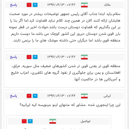
پاسخ
مالک
۰۷:۴۲ - ۱۳۹۶/۰۴/۱۳
0
24
سلام.باید ابتدا جناب آقای رئیس جمهور توضیحات بیشتر در مورد صحبت
هایشان ارائه کنند الان در همین چند کلام نباید قضاوت کرد.اما اگر بنا را
بر این بگذاریم که قضاوت دوستان درست باشد.حوادث اخیر در قطر نمونه
بارز قوی شدن دوستان دیروز این کشور کوچک می باشد.ما دوست داریم
منطقه قوی باشد اما دیگران حتی داشته موشک های ما را برنمی تابند.
پاسخ
۰۷:۴۲ - ۱۳۹۶/۰۴/۱۳
2
20
منطقه قوی تر یعنی قوی تر شدن کشورهای ضعیف مثل سوریه, عراق،
افغانستان و یمن برای جلوگیری از نفوذ گروه های تکفیری، اعراب خلیج
و آمریکایی ها در حاکمیت آنها.
پاسخ
ایرانی
۰۷:۴۴ - ۱۳۹۶/۰۴/۱۳
4
17
این چرا اینجوری شده .مشاور که متنهای اینو مینویسه کیه ایرانیه؟
ابوکمیل
1
7