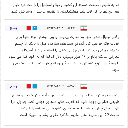
که به نابودی صنعت هسته ای کشید وخیال اسزائیل را را حت کرد ،این
هم این نظریه که لابد باید موشکهایمان را تقدیم عربسان واسرائیل کنیم
پاسخ
۰۵:۴۷ - ۱۳۹۶/۰۴/۱۳
3
24
وقتی لیبرال شدی تنها به تجارت پررونق و پول بیشتر البته تنها برای
خودت فکر خواهی کرد آنموقع سندهای سازمان ملل را بالاتر از چشم
اندازها خواهی دید که به تو جهانی شدن را القاء می کند آمریکا با
تجارتی سالانه بالغ بر ۱۶ هزار میلیارد دلار کدخدا که نه خود خدا می شود
پابرهنگان و کوخ نشینان دست و پاگیر ومنابع فرصت، ملتی رعیت می
شوند
پاسخ
۰۵:۵۶ - ۱۳۹۶/۰۴/۱۳
4
20
منطقه قوی تر، معنا ندارد. زیرا در منطقه غرب آسیا، ثروت ها و منابع
طبیعی فراوانی وجود دارد، که قدرت های متجاوز جهانی قصد چپاول آنرا
دارند. حال چطور میشد با وجود چنین کشورهایی منطقه را قدرتمند
ساخت؟؟؟ این نظریه مثل نظریه مذاکره حقوق بشر با آمریکا است.