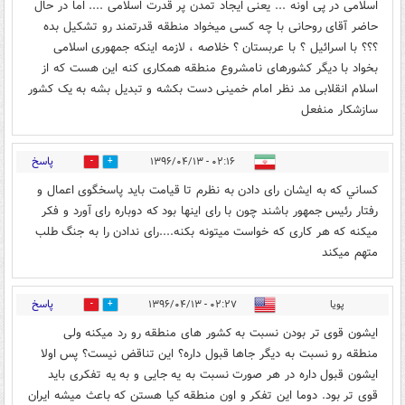
اسلامی در پی اونه ... یعنی ایجاد تمدن پر قدرت اسلامی .... اما در حال
حاضر آقای روحانی با چه کسی میخواد منطقه قدرتمند رو تشکیل بده
؟؟؟ با اسرائیل ؟ با عربستان ؟ خلاصه ، لازمه اینکه جمهوری اسلامی
بخواد با دیگر کشورهای نامشروع منطقه همکاری کنه این هست که از
اسلام انقلابی مد نظر امام خمینی دست بکشه و تبدیل بشه به یک کشور
سازشکار منفعل
پاسخ
۰۲:۱۶ - ۱۳۹۶/۰۴/۱۳
83
91
کساني که به ایشان رای دادن به نظرم تا قیامت باید پاسخگوی اعمال و
رفتار رئیس جمهور باشند چون با رای اینها بود که دوباره رای آورد و فکر
میکنه که هر کاری که خواست میتونه بکنه....رای ندادن را به جنگ طلب
متهم ميکند
پاسخ
پویا
۰۲:۲۷ - ۱۳۹۶/۰۴/۱۳
3
48
ایشون قوی تر بودن نسبت به کشور های منطقه رو رد میکنه ولی
منطقه رو نسبت به دیگر جاها قبول داره؟ این تناقض نیست؟ پس اولا
ایشون قبول داره در هر صورت نسبت به یه جایی و به یه تفکری باید
قوی تر بود. دوما این تفکر و اون منطقه کیا هستن که باعث میشه ایران