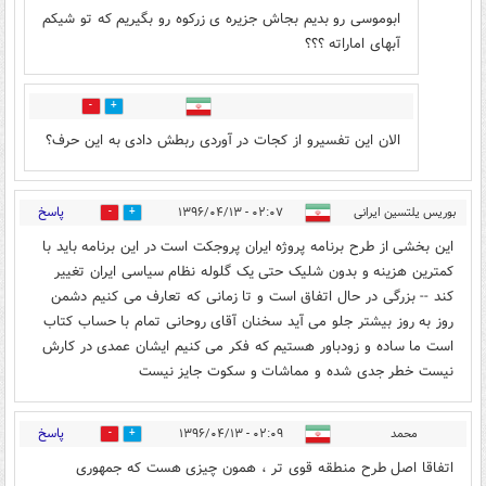
ابوموسی رو بدیم بجاش جزیره ی زرکوه رو بگیریم که تو شیکم
آبهای اماراته ؟؟؟
13
4
الان این تفسیرو از کجات در آوردی ربطش دادی به این حرف؟
پاسخ
بوریس یلتسین ایرانی
۰۲:۰۷ - ۱۳۹۶/۰۴/۱۳
26
71
این بخشی از طرح برنامه پروژه ایران پروجکت است در این برنامه باید با
کمترین هزینه و بدون شلیک حتی یک گلوله نظام سیاسی ایران تغییر
کند -- بزرگی در حال اتفاق است و تا زمانی که تعارف می کنیم دشمن
روز به روز بیشتر جلو می آید سخنان آقای روحانی تمام با حساب کتاب
است ما ساده و زودباور هستیم که فکر می کنیم ایشان عمدی در کارش
نیست خطر جدی شده و مماشات و سکوت جایز نیست
پاسخ
محمد
۰۲:۰۹ - ۱۳۹۶/۰۴/۱۳
5
64
اتفاقا اصل طرح منطقه قوی تر ، همون چیزی هست که جمهوری