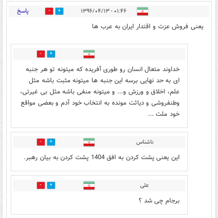
پاسخ
۰۱:۴۶ - ۱۳۹۶/۰۴/۱۳
56
216
یعنی فروش عزت و اقتدار ایران به عرب ها
72
81
خداوند متعال انسان رو طوری آفریده که میتونه تو هر جنبه
ای به حد نهایی برسه این جنبه ها میتونه مثبت باشه مثل
علم، اخلاق و ورزش و... و میتونه منفی باشه مثل بی غیرتی،
وطنفروشی و دیاثت مونده به انتخاب خود آدم و بعضی مواقع
خود ملت ...
ناشناس
90
111
این یعنی پشت کردن به افق 1404 پشت کردن به بیان رهبر.
علی
71
93
برجام چی شد ؟