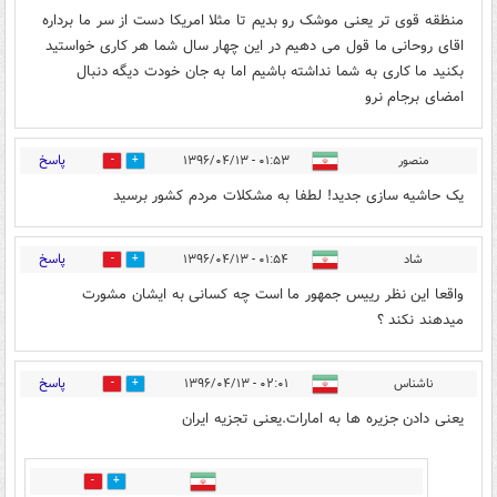
منظقه قوی تر یعنی موشک رو بدیم تا مثلا امریکا دست از سر ما برداره
اقای روحانی ما قول می دهیم در این چهار سال شما هر کاری خواستید
بکنید ما کاری به شما نداشته باشیم اما به جان خودت دیگه دنبال
امضای برجام نرو
پاسخ
منصور
۰۱:۵۳ - ۱۳۹۶/۰۴/۱۳
80
96
یک حاشیه سازی جدید! لطفا به مشکلات مردم کشور برسید
پاسخ
شاد
۰۱:۵۴ - ۱۳۹۶/۰۴/۱۳
79
91
واقعا این نظر رییس جمهور ما است چه کسانی به ایشان مشورت
میدهند نکند ؟
پاسخ
ناشناس
۰۲:۰۱ - ۱۳۹۶/۰۴/۱۳
21
87
یعنی دادن جزیره ها به امارات.یعنی تجزیه ایران
2
18