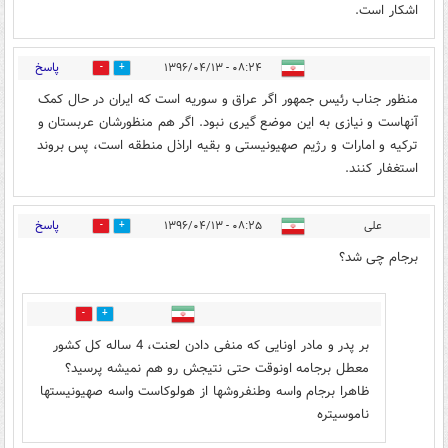
اشکار است.
پاسخ
۰۸:۲۴ - ۱۳۹۶/۰۴/۱۳
11
26
منظور جناب رئیس جمهور اگر عراق و سوریه است که ایران در حال کمک
آنهاست و نیازی به این موضع گیری نبود. اگر هم منظورشان عربستان و
ترکیه و امارات و رژیم صهیونیستی و بقیه اراذل منطقه است، پس بروند
استغفار کنند.
پاسخ
علی
۰۸:۲۵ - ۱۳۹۶/۰۴/۱۳
11
15
برجام چی شد؟
0
7
بر پدر و مادر اونایی که منفی دادن لعنت، 4 ساله کل کشور
معطل برجامه اونوقت حتی نتیجش رو هم نمیشه پرسید؟
ظاهرا برجام واسه وطنفروشها از هولوکاست واسه صهیونیستها
ناموسیتره