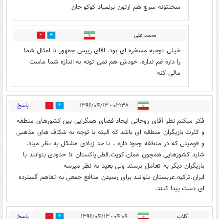
سختتونه سرچ هم ازتون برنمیاد کوکو جان
محمد علی
0
4
خیلی توجیه مسخره ای بود. اقای رییس جمهور تا امثال شما
را داره غم نداره. خودش هم نمی تونه به اندازه شما ماست
مالی کنه
پاسخ
۰۳:۳۸ - ۱۳۹۶/۰۴/۱۳
2
17
فکر میکنم نظر آقای روحانی ایجاد فضای همگرایی بین کشورهای منطقه
و کثرت بازیگران منطقه ای باشد که البته با توجه به شکاف های مذهبی
و قومیتی که در منطقه وجود داره ، تا حد زیادی مشکل به نظر میاد.
شاید کشورهایی همچون عمان.کویت.قطر.پاکستان تا حدودی بتوانند با
بازیگران دیگر به تعامل برسند ولی بعید به نظر میرسه
ایران.ترکیه.عربستان بتوانند برای رسیدن منافع جمعی به تفاهم گسترده
ای دست پیدا کنند.
پاسخ
گلاب
۰۴:۰۹ - ۱۳۹۶/۰۴/۱۳
47
12