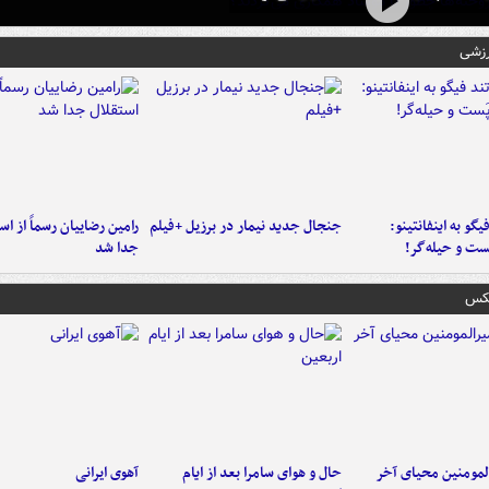
رزشی
یگو به اینفانتینو:
جنجال جدید نیمار در برزیل +فیلم
رامین رضاییان رسماً از اس
ست‌ و حیله‌گر!
جدا شد
عکس
لمومنین محیای آخر
حال و هوای سامرا بعد از ایام
آهوی ایرانی