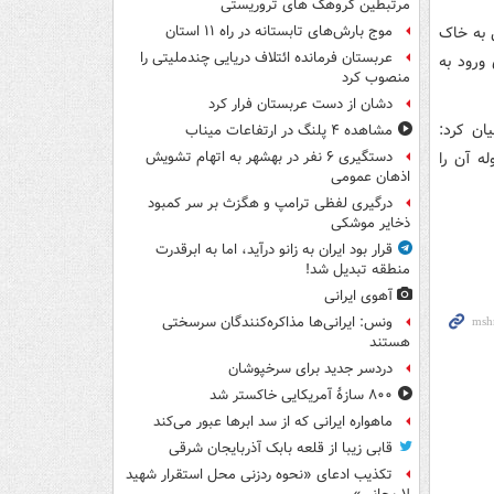
مرتبطین گروهک های تروریستی
 به خاک
موج بارش‌های تابستانه در راه ۱۱ استان
عربستان فرمانده ائتلاف دریایی چندملیتی را
 ورود به
منصوب کرد
دشان از دست عربستان فرار کرد
 و بیان کرد:
مشاهده ۴ پلنگ در ارتفاعات میناب
ه آن را
دستگیری ۶ نفر در بهشهر به اتهام تشویش
اذهان عمومی
درگیری لفظی ترامپ و هگزث بر سر کمبود
ذخایر موشکی
قرار بود ایران به زانو درآید، اما به ابرقدرت
منطقه تبدیل شد!
آهوی ایرانی
ونس: ایرانی‌ها مذاکره‌کنندگان سرسختی
هستند
دردسر جدید برای سرخپوشان
۸۰۰ سازۀ آمریکایی خاکستر شد
ماهواره ایرانی که از سد ابرها عبور می‌کند
قابی زیبا از قلعه بابک آذربایجان شرقی
تکذیب ادعای «نحوه ردزنی محل استقرار شهید