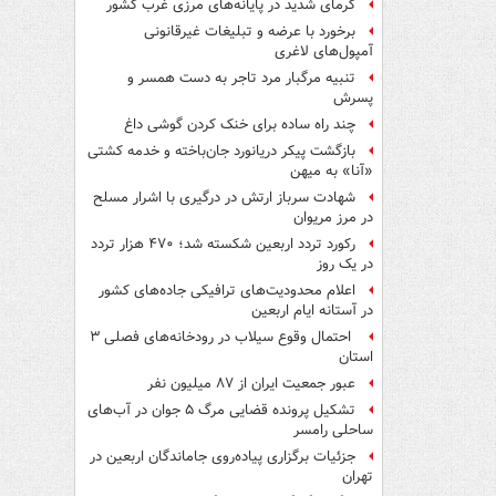
گرمای شدید در پایانه‌های مرزی غرب کشور
برخورد با عرضه و تبلیغات غیرقانونی
آمپول‌های لاغری
تنبیه مرگبار مرد تاجر به دست همسر و
پسرش
چند راه‌ ساده برای خنک کردن گوشی داغ
بازگشت پیکر دریانورد جان‌باخته و خدمه کشتی
«آنا» به میهن
شهادت سرباز ارتش در درگیری با اشرار مسلح
در مرز مریوان
رکورد تردد اربعین شکسته شد؛ ۴۷۰ هزار تردد
در یک روز
اعلام محدودیت‌های ترافیکی جاده‌های کشور
در آستانه ایام اربعین
احتمال وقوع سیلاب در رودخانه‌های فصلی ۳
استان
عبور جمعیت ایران از ۸۷ میلیون نفر
تشکیل پرونده قضایی مرگ ۵ جوان در آب‌های
ساحلی رامسر
جزئیات برگزاری پیاده‌روی جاماندگان اربعین در
تهران