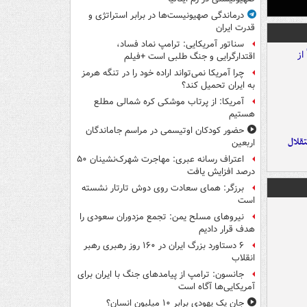
درماندگی صهیونیست‌ها در برابر استراتژی و
قدرت ایران
سناتور آمریکایی: ترامپ نماد فساد،
اقتدارگرایی و جنگ طلبی است +فیلم
چرا آمریکا نمی‌تواند اراده خود را در تنگه هرمز
به ایران تحمیل کند؟
آمریکا: از پرتاب موشکی کره شمالی مطلع
هستیم
حضور کودکان اوتیسمی در مراسم جاماندگان
تقلال
اربعین
اعتراف رسانه عبری: مهاجرت شهرک‌نشینان ۵۰
درصد افزایش یافت
برزگر: همای سعادت روی دوش تارتار نشسته
است
نیروهای مسلح یمن: تجمع مزدوران سعودی را
هدف قرار دادیم
۶ دستاورد بزرگ ایران در ۱۶۰ روز رهبری رهبر
انقلاب
جانسون: ترامپ از پیامدهای جنگ با ایران برای
آمریکایی‌ها آگاه است
جان یک یهودی برابر ۱۰ میلیون انسان؟