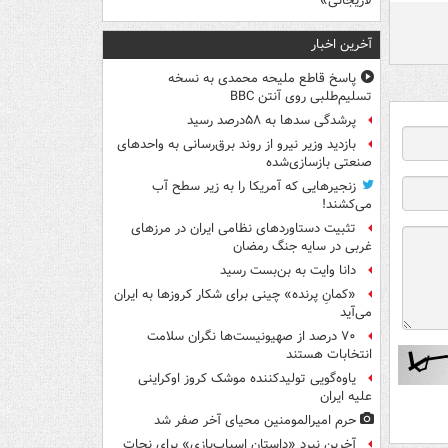
لاریجانی»
آخرین اخبار
پاسخ قاطع ملیحه محمدی به نسخه
تسلیم‌طلبی روی آنتن BBC
پرشدگی سدها به ۵۸درصد رسید
بازدید وزیر نیرو از روند برق‌رسانی به واحدهای
صنعتی بازسازی‌شده
زنجیرهایی که آمریکا را به زیر سطح آب
می‌کشند!
تثبیت دستاوردهای نظامی ایران در مرزهای
غربی در سایه جنگ رمضان
دانا وایت به بن‌بست رسید
«کمانِ پرنده» چینی برای شکار کروزها به ایران
می‌آید
۷۰ درصد از صهیونیست‌ها نگران سلامت
انتخابات هستند
یاوه‌گویی تولیدکننده موشک کروز اوکراینی
علیه ایران
حرم امیرالمومنین محیای آخر صفر شد
آخرین نبرد «داستان اسباب‌بازی» برای نجات