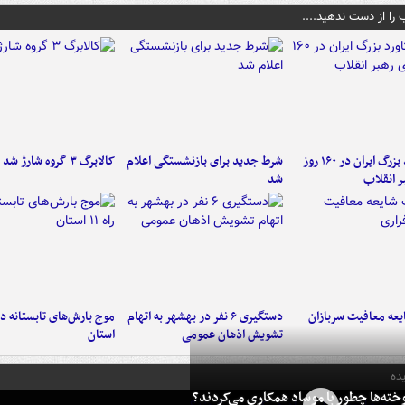
 را از دست ندهید....
۶ دستاورد بزرگ ایران در ۱۶۰ روز
شرط جدید برای بازنشستگی اعلام
کالابرگ ۳ گروه شارژ شد
ر انقلاب
شد
عه معافیت سربازان
دستگیری ۶ نفر در بهشهر به اتهام
تشویش اذهان عمومی
استان
ده
خته‌ها چطور با موساد همکاری می‌کردند؟