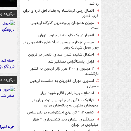
رد شد
اتصال ریلی کرمانشاه به بغداد افق تازه‌ای برای
برگزیده و
غرب کشور
مهران همچنان پرترددترین گذرگاه اربعینی
است
انفجار در یک کارخانه در جنوب تهران
مراسم عزاداری اربعینِ هیأت‌های دانشجویی در
جوار محل شهادت رهبر
احتمال شنیده شدن صدای انفجار در قزوین
حمله تند ف
اراذل اینستاگرامی دستگیر شد
دروغگو، پَ
۲ میلیون و ۳۰۰ هزار زائر اربعین به کشور
بازگشتند
برگزیده 
استوری مهران غفوریان به مناسبت اربعین
حسینی
اجتماع خون‌خواهی آقای شهید ایران
ترافیک سنگین در چالوس و تردد روان در
محورهای منتهی به پایانه‌های مرزی
کشف ۱۹۲ تن برنج احتکارشده در بندرعباس
دستگیری اعضای باند کلاهبرداری ۲ هزار
میلیاردی در تهران
حرم امیرا