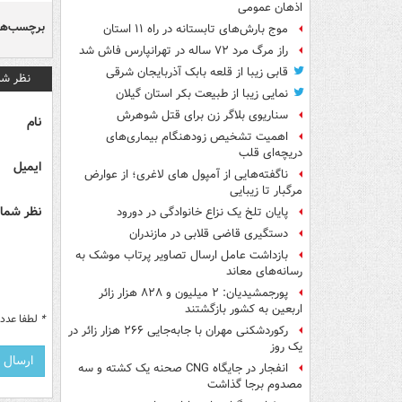
اذهان عمومی
برچسب‌ها
موج بارش‌های تابستانه در راه ۱۱ استان
راز مرگ مرد ۷۲ ساله در تهرانپارس فاش شد
قابی زیبا از قلعه بابک آذربایجان شرقی
نظر شم
نمایی زیبا از طبیعت بکر استان گیلان
سناریوی بلاگر زن برای قتل شوهرش
نام
اهمیت تشخیص زودهنگام بیماری‌های
دریچه‌ای قلب
ایمیل
ناگفته‌هایی از آمپول های لاغری؛ از عوارض
مرگبار تا زیبایی
نظر شما 
پایان تلخ یک نزاع خانوادگی در دورود
دستگیری قاضی قلابی در مازندران
بازداشت عامل ارسال تصاویر پرتاب موشک به
رسانه‌های معاند
پورجمشیدیان: ۲ میلیون و ۸۲۸ هزار زائر
اربعین به کشور بازگشتند
*
لطفا عدد م
رکوردشکنی مهران با جابه‌جایی ۲۶۶ هزار زائر در
یک روز
انفجار در جایگاه CNG صحنه یک کشته و سه
مصدوم برجا گذاشت