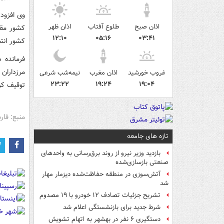
وی افزود
اذان صبح
طلوع آفتاب
اذان ظهر
کشور مقاب
۱۲:۱۰
۰۵:۱۶
۰۳:۴۱
کشور انت
مرزداران
غروب خورشید
اذان مغرب
نیمه‌شب شرعی
۲۳:۲۲
۱۹:۲۴
۱۹:۰۴
توقیف کر
منبع: فا
تازه های جامعه
بازدید وزیر نیرو از روند برق‌رسانی به واحدهای
صنعتی بازسازی‌شده
آتش‌سوزی در منطقه حفاظت‌شده دیزمار مهار
شد
تشریح جزئیات تصادف ۱۲ خودرو با ۱۹ مصدوم
شرط جدید برای بازنشستگی اعلام شد
دستگیری ۶ نفر در بهشهر به اتهام تشویش