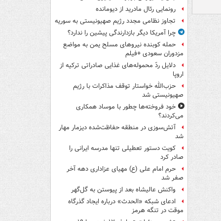
رونمایی رئال مادرید از دیومانده
تجاوز نظامی مجدد رژیم صهیونیستی به سوریه
چرا آمریکا دیگر بازدارندگی پیشین را ندارد؟
حمله کوبنده نیروهای مسلح یمن به مواضع
مزدوران سعودی +فیلم
دلایل ردّ محموله‌های غذایی صادراتی ترکیه از
اروپا
حزب‌الله خواستار توقف مذاکرات با رژیم
صهیونیستی شد
خود فروخته‌ها چطور با موساد همکاری
می‌کردند؟
آتش‌سوزی در منطقه حفاظت‌شده دیزمار مهار
شد
کویت دستور تعطیلی تنها مدرسه ایرانی را
صادر کرد
حرم امام علی (ع) مهیای عزاداری دهه آخر
صفر شد
واکنش عالیشاه بعد از پیوستن به گل‌گهر
ادعای شبکه «الحدث» درباره ایجاد گذرگاه
موقت در تنگه هرمز