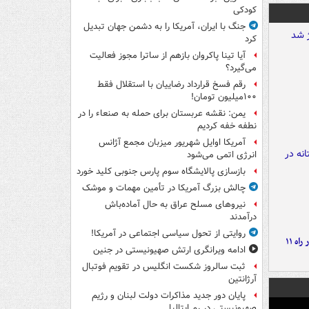
کودکی
جنگ با ایران، آمریکا را به دشمن جهان تبدیل
کرد
آیا تینا پاکروان بازهم از ساترا مجوز فعالیت
می‌گیرد؟
رقم فسخ قرارداد رضاییان با استقلال فقط
۱۰۰میلیون تومان!
یمن: نقشه عربستان برای حمله به صنعاء را در
نطفه خفه کردیم
آمریکا اوایل شهریور میزبان مجمع آژانس
انرژی اتمی می‌شود
بازسازی پالایشگاه سوم پارس جنوبی کلید خورد
چالش بزرگ آمریکا در تأمین مهمات و موشک
نیروهای مسلح عراق به حال آماده‌باش
درآمدند
روایتی از تحول سیاسی اجتماعی در آمریکا!
موج بارش‌های تابستانه در راه ۱۱
ادامه ویرانگری ارتش صهیونیستی در جنین
ثبت سالروز شکست انگلیس در تقویم فوتبال
آرژانتین
پایان دور جدید مذاکرات دولت لبنان و رژیم
صهیونیستی در رم ایتالیا