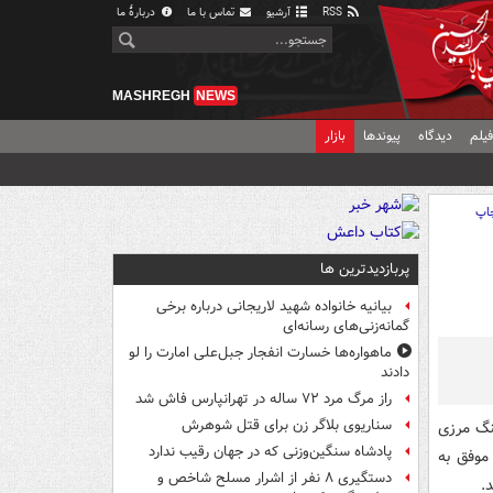
RSS
آرشیو
تماس با ما
دربارهٔ ما
MASHREGH
NEWS
یلم
دیدگاه
پیوندها
بازار
اپ
پربازدیدترین ها
بیانیه خانواده شهید لاریجانی درباره برخی
گمانه‌زنی‌های رسانه‌ای
ماهواره‌ها خسارت انفجار جبل‌علی امارت را لو
دادند
راز مرگ مرد ۷۲ ساله در تهرانپارس فاش شد
سناریوی بلاگر زن برای قتل شوهرش
 این هنگ مرزی
پادشاه سنگین‌وزنی که در جهان رقیب ندارد
 موفق به
دستگیری ۸ نفر از اشرار مسلح شاخص و