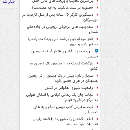
بزرگترین معایب پاوربانک‌های قابل حمل
صفر شد
«طلق» در سند مالکیت به چه معناست؟
دستگیری کارگر ۳۶ ساله پس از قتل کارفرما در
تویسرکان
محدودیت‌های ترافیکی اربعینی در جاده‌های
شمال‌
آغاز مرحله دوم برنامه ملی پزشک‌خانواده با
دستور رئیس‌جمهور
سروده جدید افشین علا در آستانه اربعین
حسینی
بازگشت نزدیک به ۲ میلیون زائر اربعین به
کشور
سردار رادان: بیش از یک میلیون زائر اربعین
همچنان در عراق حضور دارند
وضعیت شیوع آنفلوانزا در کشور
نجات جان یک زندانی گیلانی با انتقال هوایی
به مرکز درمانی+ فیلم
ثبت سفارش کتب درسی تمام پایه های
تحصیلی
قطع انگشتان یک شهروند با قمه؛ پلیس
اطلاعات وارد عمل شد