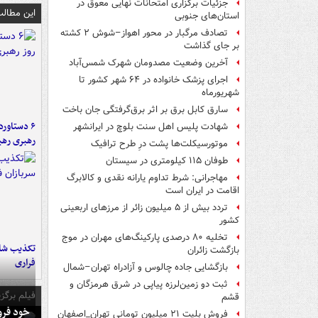
جزئیات برگزاری امتحانات نهایی معوق در
این مطالب
استان‌های جنوبی
تصادف مرگبار در محور اهواز–شوش ۲ کشته
بر جای گذاشت
آخرین وضعیت مصدومان شهرک شمس‌آباد
اجرای پزشک خانواده در ۶۴ شهر کشور تا
شهریورماه
سارق کابل برق بر اثر برق‌گرفتگی جان باخت
شهادت پلیس اهل سنت بلوچ در ایرانشهر
رهبری رهب
موتورسیکلت‌ها پشت درِ طرح ترافیک
طوفان ۱۱۵ کیلومتری در سیستان
مهاجرانی: شرط تداوم یارانه نقدی و کالابرگ
اقامت در ایران است
تردد بیش از ۵ میلیون زائر از مرزهای اربعینی
کشور
تخلیه ۸۰ درصدی پارکینگ‌های مهران در موج
تکذیب شای
بازگشت زائران
فراری
بازگشایی جاده چالوس و آزادراه تهران–شمال
ثبت دو زمین‌لرزه پیاپی در شرق هرمزگان و
فیلم برگزی
قشم
خود فرو
فروش بلیت ۲۱ میلیون تومانی تهران_اصفهان