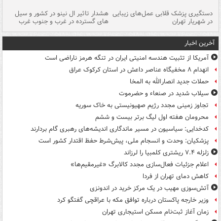
دستگیری پزشک قلابی عمل‌های زیبایی
هشدار تاثیر ال نینو در کشور و سیل
تح
در شهریار تهران
های گسترده در غرب و جنوب غرب
به
آخرین اخبار
آمریکا از تثبیت هندسه امنیتی ایران در تنگه هرمز ناراضی است
انهدام ۸ مخفیگاه عناصر داعش در استان کرکوک عراق
حملات جدید انصارالله به المخا
سیلاب شدید در صنعاء و حضرموت
تجاوز زمینی مجدد رژیم صهیونیستی به خاک سوریه
محرومان هفته اول لیگ برتر بیست و ششم
کدخدایی: سیاسیون در مسیر ماندگاری اندیشه‌های رهبری گام بردارند
پزشکیان: وحدت و انسجام ملی، پیش‌شرط حفظ اقتدار کشور است
زلزله ۷.۴ ریشتری کلمبیا را لرزاند
اعلام جزئیات فعال‌سازی مجدد کالابرگ «غیرمقیم‌ها»
کاهش دمای تهران از فردا
آتش‌سوزی مهیب در یک مرکز خرید در اندونزی
وزیر خارجه پاکستان درباره توافق مکه با عراقچی گفتگو کرد
زمان آغاز ثبت‌نام مسکن استیجاری تهران