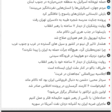
حمله توپخانه اسرائیل به منطقه «بنی‌حیان» در جنوب لبنان
مردم جهان، اسرائیلی‌ها را انسان‌هایی نفرت‌انگیز می‌بینند!
بارش تابستانی خیابان‌های یاسوج را غافلگیر کرد
پرونده جنایت مدرسه شجره طیبه به دادسرای تهران رفت
روایت پزشکیان از دیدار ۷ ساعته با رهبر انقلاب
بارسلونا در جذب هری کین ناکام ماند
ستاره لیورپول باز هم هم‌بازی صلاح شد
هشدار تاثیر ال نینو در کشور و سیل های گسترده در غرب و جنوب غرب
چرا تجزیه‌طلبان کُرد، هیچ‌گاه جرأت حمله به ایران را پیدا نکردند؟
برخورد نزدیک دو هواپیما در فرودگاه سیدنی
روایت پزشکیان از دیدار ۷ ساعته خود با رهبر انقلاب
علی‌اف: باکو در کنار ملت ایران ایستاده است
اجلاسیه بین‌المللی "مجاهدان در غربت"
سردار محبی: دشمن به دنبال فروپاشی ایران بود که ناکام ماند
کیفرخواست ۶ کارمند گرمساری در پرونده اختلاس صادر شد
اولین بازی تراکتور با تماشاگر برگزار می‌شود؟
حدادعادل: با تأسی از رهبر شهید حکیمانه فکر و عمل کنیم
ماجرای ضربه ایران به آشیانه دزدان نفت آمریکا در سوریه