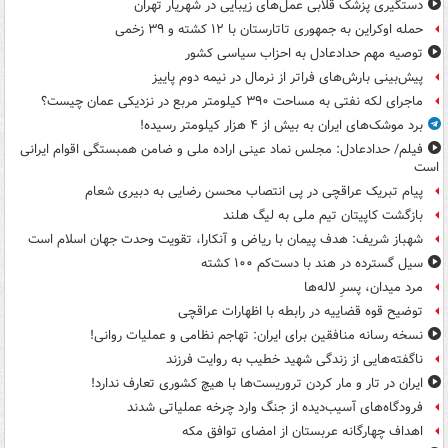
دستگیری پزشک قلابی عمل‌های زیبایی در شهریار تهران
حمله اوکراین به جمهوری تاتارستان با ۱۲ کشته و ۳۹ زخمی
توصیه مهم حدادعادل به احزاب سیاسی کشور
پیش‌بینی بارش‌های فراتر از نرمال در نیمه دوم پاییز
ماجرای لکه نفتی به مساحت ۳۹۰ کیلومتر مربع در نزدیکی عمان چیست؟
برد موشک‌های ایران به بیش از ۴ هزار کیلومتر رسیده!
فیلم/ حدادعادل: مجلس نماد عینی اراده ملی و ضامن همبستگی اقوام ایرانی
است
پیام تبریک عراقچی در پی انتصاب محسن رضایی به دبیری شعام
بازگشت کاپیتان تیم ملی به لیگ هلند
شهباز شریف: هدف پیمان با ریاض و آنکارا، تقویت وحدت جهان اسلام است
سیل گسترده در هند با دست‌کم ۱۰۰ کشته
مرد میدان، پسرِ لاله‌ها
توضیح قوه قضاییه در رابطه با اظهارات عراقچی
نسخه رسانه منافقین برای ایران: تهاجم نظامی و عملیات روانی!
ناگفته‌هایی از زندگی شهید خطیب به روایت فرزند
ایران در تار و مار کردن تروریست‌ها با هیچ کشوری تعارف ندارد!
فرودگاه‌های آسیب‌دیده از جنگ وارد چرخه عملیاتی شدند
اهداف چهارگانه عربستان از امضای توافق مکه