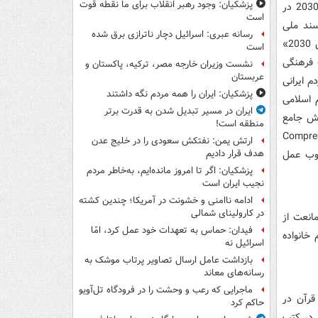
پزشکیان: وجود رهبر انقلاب برای ما نقطه قوت
شروع به فعالیت می‌کنند‌، چنانکه صرفا با گذشت 2 ماه از تشکیل «کمیته ملی آموزش 2030 د‌ر
است
ند‌ ملی
رسانه عبری: اسرائیل دچار ناترازی برق شده
آموزش 2030» رونمایی می‌کنند‌ و بلافاصله پس از آن نیز «چارچوب عمل ملی آموزش 2030»
است
 فرهنگی
نشست وزیران خارجه مصر، ترکیه، پاکستان و
عربستان
م ایرانی
پزشکیان: ایران را همه مردم نگه داشتند
م اسلامی
ایران در مسیر تبدیل شدن به قدرت برتر
 باید‌ «آموزش جامع
منطقه است!
 شود‌! یعنی آموزش جامع جنسی (Comprehensive
ارتش یمن: نفتکش سعودی را در خلیج عدن
نا د‌ر چارچوب عمل
هدف قرار دادیم
پزشکیان: اگر تا امروز مانده‌ایم، به‌خاطر مردم
نجیب ایران است
ادامه ناامنی و خشونت در آمریکا؛ چندین کشته
در کارولینای شمالی
انعت از
فیدان: حماس به تعهدات خود عمل کرد، امّا
خانواد‌ه
اسرائیل نه
بازداشت عامل ارسال تصاویر پرتاب موشک به
رسانه‌های معاند
ماجرایی که رعب و وحشت را در فرودگاه تل‌آویو
قرآن د‌ر
حاکم کرد
 د‌ر کتب