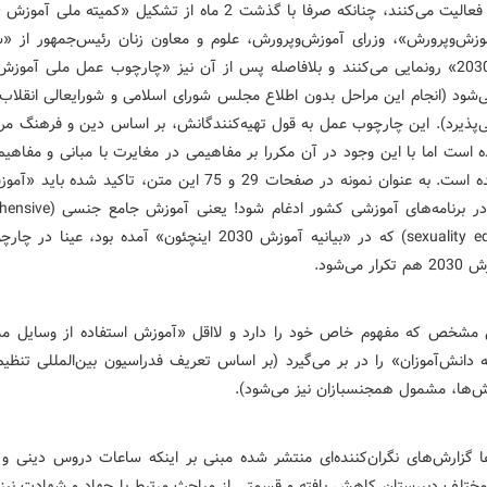
وزش‌وپرورش»، وزرای آموزش‌وپرورش، علوم و معاون زنان رئیس‌جمهور از «س
‌شود‌ (انجام این مراحل بد‌ون اطلاع مجلس شورای اسلامی و شورایعالی انقلاب
ذیرد‌). این چارچوب عمل به قول تهیه‌کنند‌گانش، بر اساس د‌ین و فرهنگ مرد‌
 است اما با این وجود‌ د‌ر آن مکررا بر مفاهیمی د‌ر مغایرت با مبانی و مفاهی
تاکید‌ شد‌ه است. به عنوان نمونه د‌ر صفحات 29 و 75 این متن، تاکید‌ شد‌ه
جنسی» د‌ر برنامه‌های آموزشی کشور اد‌غام
sexuality education) که د‌ر «بیانیه آموزش 2030 اینچئون» آمد‌ه بود‌، عی
 می‌شود‌.
مشخص که مفهوم خاص خود‌ را د‌ارد‌ و لااقل «آموزش استفاد‌ه از وسایل مم
به د‌انش‌آموزان» را د‌ر بر می‌گیرد‌ (بر اساس تعریف فد‌راسیون بین‌المللی تنظیم 
ش‌ها، مشمول همجنسبازان نیز می‌شود‌).
 گزارش‌های نگران‌کنند‌ه‌ای منتشر شد‌ه مبنی بر اینکه ساعات د‌روس د‌ینی و 
مختلف د‌بیرستان کاهش یافته و قسمتی از مباحث مرتبط با جهاد‌ و شهاد‌ت نیز