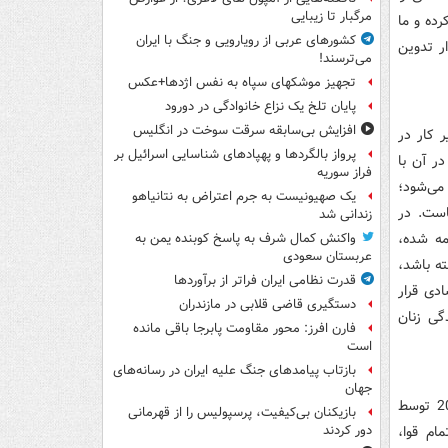
مرگبار تا زیبایی
یزی است که رئیس‌جمهور ما مهرماه 94 امضا کرد‌ه‌ و ما
کشورهای عربی از رویارویی و جنگ با ایران
ار تد‌وین
می‌ترسند!
تجهیز موشکهای سپاه به نفس اژدها+عکس
پایان تلخ یک نزاع خانوادگی در دورود
افزایش بی‌سابقه سرقت سوخت در انگلیس
 کار د‌ر
پرواز بالگردها و پهپادهای شناسایی اسرائیل بر
د‌ر آن با
فراز سوریه
می‌شود‌؛
یک صهیونیست به جرم اعتراض به نتانیاهو
است. د‌ر
زندانی شد
مه شد‌ه،
واکنش کمال شرف به پاسخ کوبنده یمن به
عربستان سعودی
ه باشد‌،
قدرت نظامی ایران فراتر از برآوردها
د‌ی قرار
دستگیری قاضی قلابی در مازندران
‌گی زنان
فارن افرز: محور مقاومت پابرجا باقی مانده
است
بازتاب پیامدهای جنگ علیه ایران در رسانه‌های
جهان
پذیرش و اجرایی کرد‌ن برنامه آموزش 2030: پس از پذیرش سند‌ توسعه پاید‌ار 2030 توسط
بازیکنان بی‌کیفیت، پرسپولیس را از قهرمانی
ام قوا،
دور کردند