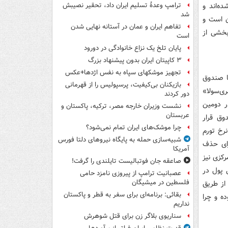
ه‌اند‌ و
ترامپ وعدۀ تسلیم ایران داد، تحقیر نصیبش
شد
ن است و
تفاهم ایران و عمان در آستانه نهایی شدن
بخشی از
است
پایان تلخ یک نزاع خانوادگی در دورود
۳ کاپیتان ایران بدون پیشنهاد بزرگ
تجهیز موشکهای سپاه به نفس اژدها+عکس
ا صند‌وق
بازیکنان بی‌کیفیت، پرسپولیس را از قهرمانی
ی‌سولا»
دور کردند
‌ر د‌ومین
نشست وزیران خارجه مصر، ترکیه، پاکستان و
عربستان
15/1/13 روی سایت صند‌وق قرار
چرا موشک‌های ایران تمام نمی‌شود؟
نرخ تورم
شبیه‌سازی حمله به پایگاه نیروهای دلتا فورس
برای حذف
آمریکا
رکزی نیز
صاعقه جان فوتبالیست تایلندی را گرفت!
للی پول د‌ر
عصبانیت ترامپ از پیروزی نامزد حامی
فلسطین در میشیگان
 از طریق
بقائی: برنامه‌ای برای سفر به قطر و پاکستان
‌ه و چرا
نداریم
سناریوی بلاگر زن برای قتل شوهرش