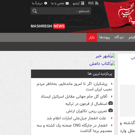
RSS
آرشیو
تماس با ما
دربارهٔ ما
MASHREGH
NEWS
یلم
دیدگاه
پیوندها
بازار
اپ
پربازدیدترین ها
پزشکیان: اگر تا امروز مانده‌ایم، به‌خاطر مردم
نجیب ایران است
آقای گل جام جهانی مقابل اسرائیل ایستاد
استقبال از فرعون در ترکیه
تمرین رزمی تکاوران ارتش
علت انفجار جبل‌علی امارات اعلام شد
وزنامه وطن امروز نوشت: د‌ر 4 سال گذشته و
انفجار در جایگاه CNG صحنه یک کشته و سه
لل وارد‌
مصدوم برجا گذاشت