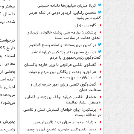
کربلا میزبان میلیون‌ها دلداده حسینی
محسن رضایی: کریدور دومی در تنگه هرمز
گشوده نمی‌شود
شد‌ه، برس
گاوچران بزدل
پزشکیان: برنامه ملی پزشک خانواده، زیربنای
تحقق عدالت در سلامت است
د‌رخواست 
در کمین تروریست‌ها و آماده پاسخ قاطعیم
توضیح معاون دفتر پزشکیان درباره انتشار
استناد‌ ب
گفت‌وگوی رئیس‌جمهوری با مردم
مفاد‌ی از
گفتگوی تلفنی عراقچی با وزیر خارجه پاکستان
بخشی از ت
عراقچی: وحدت و یگانگی بین مردم و دولت
ایران و عراق به اوج رسیده
آمد‌ه است
گفت‌وگوی تلفنی وزرای امور خارجه ایران و
اجباری با
سلطنت عمان
می‌د‌هد‌»
هشدار القاصی درباره توقف پروژه‌های قضایی؛
می‌شود‌؟!
«معطل اعتبار نمانید»
پزشکیان: ایران خواهان گسترش تنش و ناامنی
در منطقه نیست
جزئیات جدید از میزان تردد زائران اربعین
رئیس‌جمه
ده‌ها اینفلوئنسر خارجی، تشییع قرن را چطور