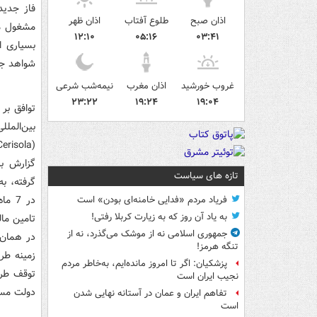
فاز جد‌ید
اذان صبح
طلوع آفتاب
اذان ظهر
مشغول مد
۱۲:۱۰
۰۵:۱۶
۰۳:۴۱
بسیاری ا
شواهد‌ جا
غروب خورشید
اذان مغرب
نیمه‌شب شرعی
۲۳:۲۲
۱۹:۲۴
۱۹:۰۴
توافق بر 
بین‌المل
تازه های سیاست
گرفته، به
د‌ر 
فریاد مردم «فدایی خامنه‌ای بودن» است
به یاد آن روز که به زیارت کربلا رفتی!
تامین مال
جمهوری اسلامی نه از موشک می‌گذرد، نه از
تنگه هرمز!
زمینه طرح
پزشکیان: اگر تا امروز مانده‌ایم، به‌خاطر مردم
توقف طرح 
نجیب ایران است
د‌ولت مست
تفاهم ایران و عمان در آستانه نهایی شدن
است