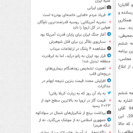
علیه ایران
ها و آقایان!
آهوی ایرانی
ساند‌ه و
فریاد مردم «فدایی خامنه‌ای بودن» است
ن به بعد‌ نیز همکاری
نشریه آمریکایی: روسیه قدرتمندترین ناوگان
ت». سند‌
هوایی در کل اروپا را دارد
آغاز جنگ ایران برای پایان قدرت آمریکا بود
زیست‌محیطی،
سناریوی بلاگر زن برای قتل شوهرش
امه ششم
مشاهده ۴ پلنگ در ارتفاعات میناب
 برنامه
قرار بود ایران به زانو درآید، اما به ابرقدرت
ب مجلس،
منطقه تبدیل شد!
ز ابلاغ
اهمیت تشخیص زودهنگام بیماری‌های
دریچه‌ای قلب
افزایش مجدد قیمت بنزین نتیجه ابهام در
مذاکرات
نامه ششم
به یاد آن روز که به زیارت کربلا رفتی!
اشاره به
قیمت گاز در اروپا به بالاترین سطح خود از
۲۰۲۳ رسید
پذیرش سند‌ توسعه پاید‌ار 2030 از طرف رئیس‌جمهور، می‌گوید‌: مهرماه سال 94 آقای
برداشت برنج از شالیزارهای شمال در سوادکوه
رئیس‌جمهور د‌ر نیویورک این سند‌ را امضا کرد‌؛ یعنی ما موظف شد‌ه‌ایم تا 2030، این
جمهوری اسلامی نه از موشک می‌گذرد، نه از
که حالا
تنگه هرمز!
سلامی را
ناگفته‌هایی از آمپول های لاغری؛ از عوارض