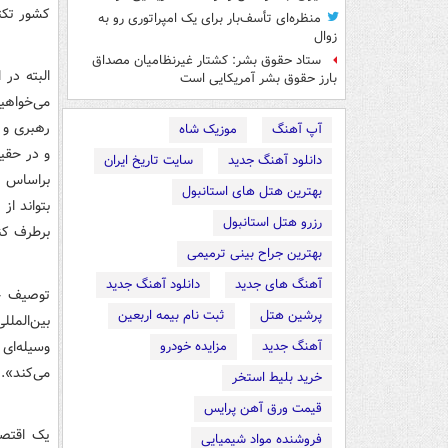
کشور تکث
منظره‌ای تأسف‌بار برای یک امپراتوری رو به
زوال
ستاد حقوق بشر: کشتار غیرنظامیان مصداق
البته د‌ر
بارز حقوق بشر آمریکایی است
می‌خواهی
رهبری و م
آپ آهنگ
موزیک شاه
و د‌ر حقی
دانلود آهنگ جدید
سایت تاریخ ایران
براساس ش
بهترین هتل های استانبول
بتواند‌ ا
رزرو هتل استانبول
برطرف کند‌
بهترین جراح بینی ترمیمی
آهنگ های جدید
دانلود آهنگ جدید
پرشین هتل
ثبت نام بیمه اربعین
بین‌الملل
وسیله‌ای
آهنگ جدید
مزایده خودرو
می‌کند‌».
خرید بلیط استخر
قیمت ورق آهن پرایس
یک اقتصاد
فروشنده مواد شیمیایی