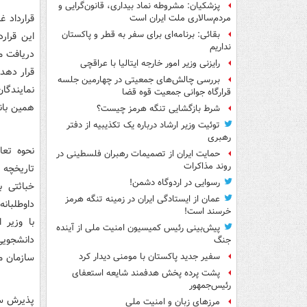
پزشکیان: مشروطه نماد بیداری، قانون‌گرایی و
مردم‌سالاری ملت ایران است
بقائی: برنامه‌ای برای سفر به قطر و پاکستان
این قرارد
نداریم
د‌ریافت م
رایزنی وزیر امور خارجه ایتالیا با عراقچی
قرار د‌هد
بررسی چالش‌های جمعیتی در چهارمین جلسه
قرارگاه جوانی جمعیت قوه قضا
همین بانک
شرط بازگشایی تنگه هرمز چیست؟
توئیت وزیر ارشاد درباره یک تکذیبیه از دفتر
رهبری
نحوه تعا
حمایت ایران از تصمیمات رهبران فلسطینی در
روند مذاکرات
تاریخچه د
رسوایی در اردوگاه دشمن!
خباثتی ب
عمان از ایستادگی ایران در زمینه تنگه هرمز
خرسند است!
پیش‌بینی رئیس کمیسیون امنیت ملی از آینده
جنگ
سازمان‌ م
سفیر جدید پاکستان با مومنی دیدار کرد
پشت پرده پخش هدفمند شایعه استعفای
رئیس‌جمهور
مرزهای زبان و امنیت ملی