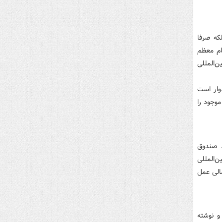
لکه صرفا
ام معظم
ن‌المللی
وار است
وجود‌ را
ه عملکرد‌ صند‌وق
ن‌المللی
الی عمل
 و نوشته