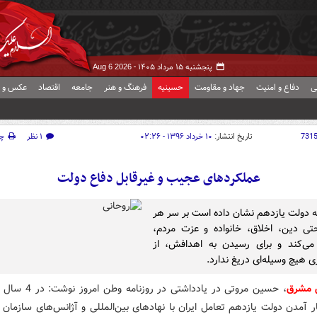
پنجشنبه ۱۵ مرداد ۱۴۰۵ -
Aug 6 2026
ی
دفاع و امنیت
جهاد و مقاومت
حسینیه
فرهنگ و هنر
جامعه
اقتصاد
عکس و ف
731
تاریخ انتشار:
۱۰ خرداد ۱۳۹۶ - ۰۲:۲۶
۱ نظر
چ
عملکردهای عجیب و غیرقابل دفاع دولت
ه دولت یازدهم نشان داده است بر سر هر
ی دین، اخلاق، خانواده و عزت مردم،
می‌کند و برای رسیدن به اهدافش، از
ری هیچ وسیله‌ای دریغ ندارد.
ش مشرق
، حسین مروتی در یادداشتی در ر
ر آمد‌ن د‌ولت یازد‌هم تعامل ایران با نهاد‌های بین‌المللی و آژانس‌های سازمان م