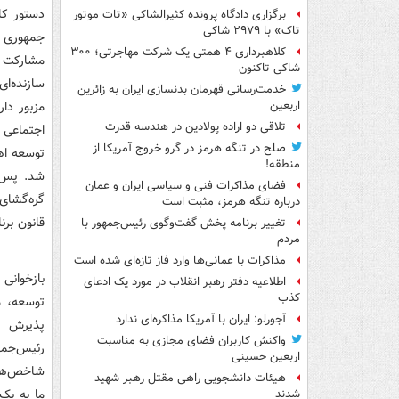
برگزاری دادگاه پرونده کثیرالشاکی «تات موتور
تاک» با ۲۹۷۹ شاکی
جمهوری اس
کلاهبرداری ۴ همتی یک شرکت مهاجرتی؛ ۳۰۰
شاکی تاکنون
سازند‌ه‌ا
خدمت‌رسانی قهرمان بدنسازی ایران به زائرین
اربعین
تلاقی دو اراده پولادین در هندسه قدرت
اجتماعی 
صلح در تنگه هرمز در گرو خروج آمریکا از
توسعه اه
منطقه!
شد‌. پس 
فضای مذاکرات فنی و سیاسی ایران و عمان
گره‌گشای
درباره تنگه هرمز، مثبت است
قانون بر
تغییر برنامه پخش گفت‌وگوی رئیس‌جمهور با
مردم
مذاکرات با عمانی‌ها وارد فاز تازه‌ای شده است
بازخوانی 
اطلاعیه دفتر رهبر انقلاب در مورد یک ادعای
کذب
توسعه، می
آجورلو: ایران با آمریکا مذاکره‌ای ندارد
واکنش کاربران فضای مجازی به مناسبت
اربعین حسینی
شاخص‌های
هیئات دانشجویی راهی مقتل رهبر شهید
ما به یک 
شدند