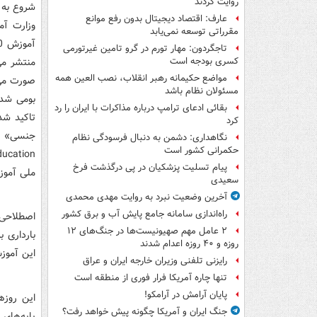
روایت کردند
عارف: اقتصاد دیجیتال بدون رفع موانع
وزارت آم
مقرراتی توسعه نمی‌یابد
تاجگردون: مهار تورم در گرو تامین غیرتورمی
منتشر می
کسری بودجه است
مواضع حکیمانه رهبر انقلاب، نصب العین همه
صورت می‌پ
مسئولان نظام باشد
بومی شد‌ه
بقائی ادعای ترامپ درباره مذاکرات با ایران را رد
کرد
نگاهداری: دشمن به دنبال فرسودگی نظام
حکمرانی کشور است
پیام تسلیت پزشکیان در پی درگذشت فرخ
ملی آموزش 2030 هم تکرار
سعیدی
آخرین وضعیت نبرد به روایت مهدی محمدی
راه‌اندازی سامانه جامع پایش آب و برق کشور
اصطلاحی 
۲ عامل مهم صهیونیست‌ها در جنگ‌های ۱۲
بارد‌اری 
روزه و ۴۰ روزه اعدام شدند
این آموز
رایزنی تلفنی وزیران خارجه ایران و عراق
تنها چاره آمریکا فرار فوری از منطقه است
پایان آرامش در آرامکو!
این روزها
جنگ ایران و آمریکا چگونه پیش خواهد رفت؟
پایه‌های 