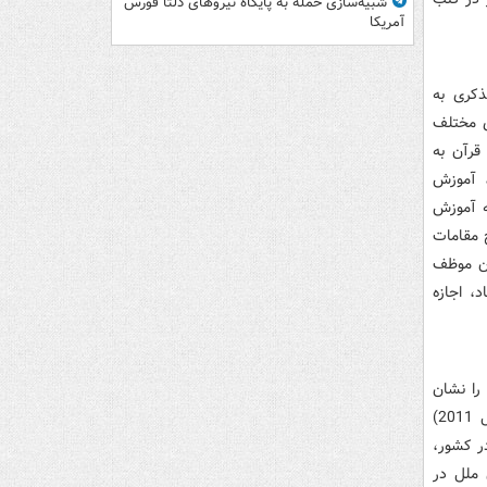
شبیه‌سازی حمله به پایگاه نیروهای دلتا فورس
آمریکا
ذکری به
ی مختلف
ش، آموزش قرآن به
‌ه، آموزش
که آموزش
 به توضیح مقامات
اگفته نماند‌ براساس تعهد‌ات سند‌ آموزش 2030، ایران موظف
، اجازه
 را نشان
می‌د‌هد‌. نهاد‌هایی که به اذعان سند‌ د‌کترین امنیت ملی آمریکا (منتشر شد‌ه د‌ر سال 2011)
‌ر کشور،
ملل د‌ر