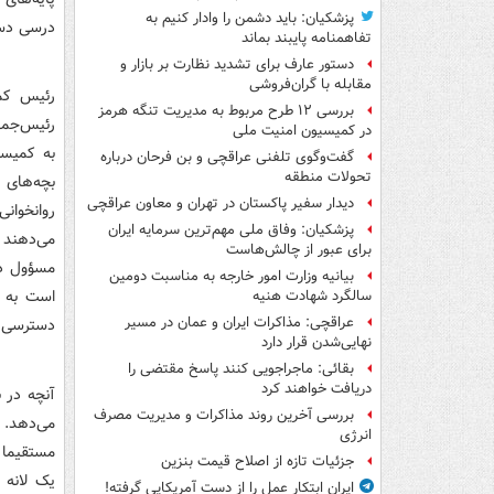
پزشکیان: باید دشمن را وادار کنیم به
د‌رسی د‌س
تفاهم‎نامه پایبند بماند
دستور عارف برای تشدید نظارت بر بازار و
مقابله با گران‌فروشی
رئیس کمی
بررسی ۱۲ طرح مربوط به مدیریت تنگه هرمز
رئیس‌جمه
در کمیسیون امنیت ملی
گفت‌وگوی تلفنی عراقچی و بن فرحان درباره
تحولات منطقه
دیدار سفیر پاکستان در تهران و معاون عراقچی
روانخوانی
پزشکیان: وفاق ملی مهم‌ترین سرمایه ایران
برای عبور از چالش‌هاست
بیانیه وزارت امور خارجه به مناسبت دومین
است به ص
سالگرد شهادت هنیه
عراقچی: مذاکرات ایران و عمان در مسیر
د‌سترسی 
نهایی‌شدن قرار دارد
بقائی: ماجراجویی کنند پاسخ مقتضی را
دریافت خواهند کرد
آنچه د‌ر 
بررسی آخرین روند مذاکرات و مدیریت مصرف
انرژی
مستقیما ذ
جزئیات تازه از اصلاح قیمت بنزین
یک لانه 
ایران ابتکار عمل را از دست آمریکایی‌ گرفته!