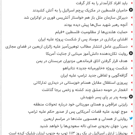
باید افراد کارآمدتر را به کار گرفت
حامیان فلسطین در مکزیک پرچم اسرائیل را به آتش کشیدند
دبیرکل سازمان ملل باز هم خواستار آتش‌بس فوری در اوکراین شد
آنچه رهبر شهید سال‌ها پیش دیده بودند
حمایت هلندی‌ها از مظلومیت فلسطین +فیلم
افشای برکناری در موساد پس از شکست پروژه علیه ایران
دستگیری عامل انتشار مطالب توهین‌آمیز علیه زائران اربعین در فضای مجازی
روایت تکان‌دهنده دانش‌آموز مینابی از جنایت آمریکا
هدف قرار گرفتن اتاق‌ فرماندهی مزدوران عربستان در یمن
شکست پروژه «خاورمیانه جدید» نتانیاهو
گزافه‌گویی و لفاظی جدید ترامپ علیه ایران
پیروزی استقلال مقابل همنام خوزستانی در دیداری تدارکاتی
انفجار در حومه دمشق چند کشته و زخمی برجا گذاشت
بوسه‌ پدر بر پای پسر شهیدش
رایزنی عراقچی و همتای موریتانی خود درباره تحولات منطقه
موج تهدید علیه قضات آمریکایی پس از صدور حکم علیه ترامپ
روایتی از همدلی و همسویی ملت‌ها در مراسم اربعین
یمن: جهان به‌زودی صدای ناله سعودی‌ها را خواهد شنید
یونیفل: ارتش اسرائیل در یک روز ۱۱۳ توپ به جنوب لبنان شلیک کرده است