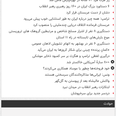
راز مرگ مرد ۷۲ ساله در تهرانپارس فاش شد
۶ دستاورد بزرگ ایران در ۱۶۰ روز رهبری رهبر انقلاب
دشان از دست عربستان فرار کرد
ترامپ: همه چیز درباره ایران به طور استثنایی خوب پیش می‌رود
عربستان فرمانده ائتلاف دریایی چندملیتی را منصوب کرد
دستگیری ۸ نفر از اشرار مسلح شاخص و مرتبطین گروهک های تروریستی
موج بارش‌های تابستانه در راه ۱۱ استان
دستگیری ۶ نفر در بهشهر به اتهام تشویش اذهان عمومی
«کمانِ پرنده» چینی برای شکار کروزها به ایران می‌آید
درگیری لفظی ترامپ و هگزث بر سر کمبود ذخایر موشکی
۸۰۰ سازۀ آمریکایی خاکستر شد
خود فروخته‌ها چطور با موساد همکاری می‌کردند؟
ونس: ایرانی‌ها مذاکره‌کنندگان سرسختی هستند
واکنش عالیشاه بعد از پیوستن به گل‌گهر
ابتکارات رهبر انقلاب در میدان نبرد
دردسر جدید برای سرخپوشان
حوادث