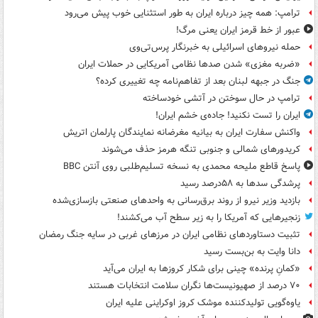
ترامپ: همه چیز درباره ایران به طور استثنایی خوب پیش می‌رود
عبور از خط قرمز ایران یعنی مرگ!
حمله نیروهای اسرائیلی به خبرنگار پرس‌تی‌وی
«ضربه مغزی» شدن صدها نظامی آمریکایی در حملات ایران
جنگ در جبهه لبنان بعد از تفاهم‌نامه چه تغییری کرده؟
ترامپ در حال سوختن در آتشی خودساخته
ایران را تست نکنید! جاده‌ی خشم ایران!
واکنش سفارت ایران به بیانیه مغرضانه نمایندگان پارلمان اتریش
کریدورهای شمالی و جنوبی تنگه هرمز حذف می‌شوند
پاسخ قاطع ملیحه محمدی به نسخه تسلیم‌طلبی روی آنتن BBC
پرشدگی سدها به ۵۸درصد رسید
بازدید وزیر نیرو از روند برق‌رسانی به واحدهای صنعتی بازسازی‌شده
زنجیرهایی که آمریکا را به زیر سطح آب می‌کشند!
تثبیت دستاوردهای نظامی ایران در مرزهای غربی در سایه جنگ رمضان
دانا وایت به بن‌بست رسید
«کمانِ پرنده» چینی برای شکار کروزها به ایران می‌آید
۷۰ درصد از صهیونیست‌ها نگران سلامت انتخابات هستند
یاوه‌گویی تولیدکننده موشک کروز اوکراینی علیه ایران