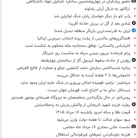
حضور پزشکیان در چهل‌وششمین سالگرد تشکیل جهاد دانشگاهی
تراکتور به دنبال آرش رضاوند
پاپ لئو بار دیگر خواستار پایان جنگ اوکراین شد
شادی بعد از گل در برزیل حادثه آفرید!
ایران به قدرتمندترین بازیگرِ منطقه تبدیل شده!
افشاگری‌های مالدینی از پشت پرده انتخاب سرمربی ایتالیا
کارشناس پاکستانی: توافق سه‌جانبه مکه محکوم به شکست است
پیام فرمانده نیروی زمینی سپاه به مناسبت روز خبرنگار
روایتی از حادثه سقوط کپسول گاز از ساختمان چهارطبقه
بیانیه شدیداللحن سازمان حشد الشعبی عراق و حمایت از فالح الفیاض
خاموشی‌ها تا ۲ هفته آینده به حداقل می‌رسد
مرشایمر: ترامپ فهمیده امکان پیروزی در جنگ علیه ایران وجود ندارد
درستکار: بنای ما بر اخراج نایب قهرمان جهان نیست
روس‌اتم: در حال بازگرداندن متخصصان به نیروگاه هسته‌ای بوشهر هستیم
روایت فرزند شهید لاریجانی از واکنش پدرش به ردصلاحیتش
قیمت طلا و سکه امروز یکشنبه ۱۸ مرداد ۱۴۰۵
سود سهام عدالت تا هفته دولت واریز می‌شود
نشست علنی مجازی ۱۸ مرداد ماه مجلس
هزینه باورنکردنی تیم‌های غیرفوتبالی استقلال