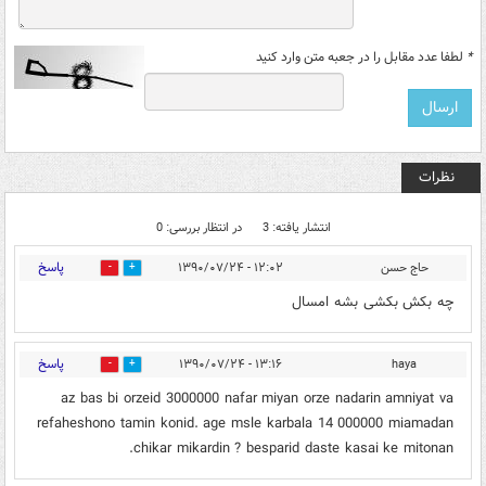
*
لطفا عدد مقابل را در جعبه متن وارد کنید
نظرات
انتشار یافته: 3
در انتظار بررسی: 0
پاسخ
حاج حسن
۱۲:۰۲ - ۱۳۹۰/۰۷/۲۴
0
0
چه بکش بکشی بشه امسال
پاسخ
۱۳:۱۶ - ۱۳۹۰/۰۷/۲۴
haya
0
0
az bas bi orzeid 3000000 nafar miyan orze nadarin amniyat va
refaheshono tamin konid. age msle karbala 14 000000 miamadan
chikar mikardin ? besparid daste kasai ke mitonan.