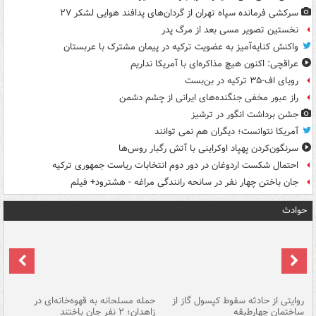
سرکشی فرمانده سپاه تهران از گردان‌های پدافند هوایی لشکر ۲۷
نخستین تصویر مسی بعد از مرگ پدر
واکنش کنایه‌آمیز به عضویت ترکیه در پیمان مشترک با عربستان
عراقچی: اکنون هیچ مذاکره‌ای با آمریکا نداریم
رویای اف-۳۵ ترکیه در بن‌بست
راز عبور مخفی جنگنده‌های ایرانی از چشم دشمن
جشن برداشت انگور در ترشیز
آمریکا نتوانست؛ دیگران هم نمی توانند
سرنگون‌کردن پهپاد اوکراینی با آتش رگبار روس‌ها
احتمال شکست اردوغان در دور دوم انتخابات ریاست جمهوری ترکیه
جان باختن چهار نفر در سانحه رانندگی مراغه - هشترود+ فیلم
حوادث
روایتی از حادثه سقوط کپسول گاز از
حمله مسلحانه به قهوه‌خانه‌ای در
عا
ساختمان چهارطبقه
زاهدان؛ ۲ نفر جان باختند
دس