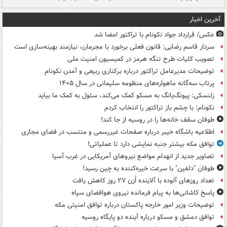
آخرین اخبار
عکس/ قرارداد جواد نکونام با تراکتور امضا شد
سردار قاسم رضایی: قانون فعلی برخورد با مجرمان، نیازمند بهینه‌سازی است
تصویب کلیات طرح تنگه هرمز در کمیسیون امنیت ملی
توضیحات مدیرعامل تراکتور درباره برکناری ربیعی و آمدن نکونام
پرتاب سه‌گانه ماهواره‌های منظومه سلیمانی در سال ۱۴۰۵
زلنسکی: پیونگ‌یانگ به مسکو کمک می‌کند، سئول به کمک ما بیاید
نکونام: با چشم باز تراکتور را انتخاب کردم
طوفان سقف خانه‌ها را در روسیه از جا ‌کند!
اطلاعیه باشگاه خیبر درباره صفحات غیررسمی و منتسب در فضای مجازی
توافق مکه بیشتر جنبه نمایشی دارد تا عملیاتی!
تصاویر جدید از انهدام مواضع نیروهای آمریکایی در غرب آسیا
طوفان "دلفین" با سرعت خیره‌کننده به چین رسید!
تعداد روزهای آلوده با آلاینده اُزن ۲۷ روز کاهش یافت
پاسخ کاشانی‌ها به پیام فرمانده نیروی هوافضای سپاه
توضیحات وزیر امور خارجه پاکستان درباره توافق امنیتی مکه
توافق دمشق و مسکو درباره آینده دو پایگاه روسیه