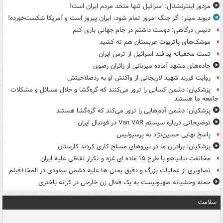
مزدور اینترنشنال: اسرائیل تنها متحد مردم ایران است!
دیوید میلر: اگر جنگ امروز تمام شود، ایران پیروز است و آمریکا شکست‌خورده!
دنیس درگاهی: دوست داشتم در جام جهانی بازی کنم
موشک‌های پاتریوت عربستان هم ته‌ کشید
تست مخفیانه پدافند اسرائیل از ترس ایران
جاده‌های مشهد آماده میزبانی از زائران رضوی
روایت فرزند شهید لاریجانی از واکنش او به ردصلاحیتش
پزشکیان: دشمن کسانی را ترور می‌کنند که گره‌گشا و حلال مسائل و مشکلات
جامعه ما هستند
پزشکیان: دشمن آدم‌هایی را ترور می‌کند که گره‌گشا هستند
توضیحاتی درباره سیستم Van VAR در فوتبال ایران
پاسخ نهایی حسین‌نژاد به پرسپولیس
پزشکیان: برادران ما در نیروهای مسلح کاری کردند کارستان
مخالفت نتانیاهو با طرح ۱۵ ماده ای غزه و تکرار لفاظی علیه ایران
تصاویری از عملیات بزرگ و دقیق یمنی ها علیه دشمن سعودی در المخا+فیلم
حمله وحشیانه صهیونیست به یک فعال زن خارجی در کرانه باختری
سلامت